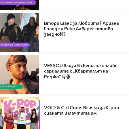
Втори шанс за любовта? Ариана
Гранде и Рики Алварес отново
заедно!😍
VESSOU влиза в света на онлайн
сериалите с „Кварталът на
Реджо“ 🤩🎬
VOID & Girl Code: Всичко за K-pop
сцената и мечтите им