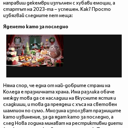
направиш декември изпълнен с хубави емоции, а
стартът на 2023-та – успешен. Как? Просто
избягвай следните пет неща:
Яденето като за последно
Няма спор, че една от най-добрите страни на
Коледа е празничната храна. Има разлика обаче
между това да се насладиш на вкусните ястия и
сладкиши, и това да преядеш с хъса на световен
шампион по сумо. Мнозина използват празниците
като извинение, за да ядат като за последно, а
след Нова година минават на рестриктивни диети