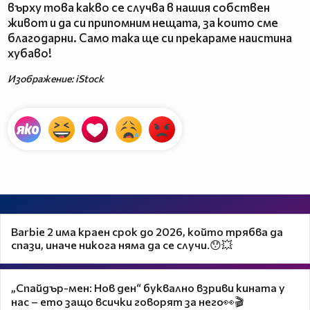
върху това какво се случва в нашия собствен
живот и да си припомним нещата, за които сме
благодарни. Само така ще си прекараме наистина
хубаво!
Изображение: iStock
Barbie 2 има краен срок до 2026, който трябва да
спази, иначе никога няма да се случи.😯💥
„Спайдър-мен: Нов ден“ буквално взриви кината у
нас – ето защо всички говорят за него👀🎬