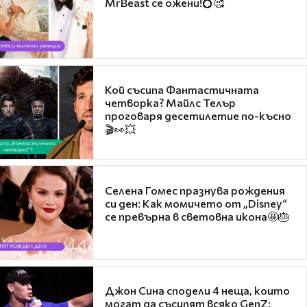
MrBeast се ожени!💍🥰
Кой съсипа Фантастичната
четворка? Майлс Телър
проговаря десетилетие по-късно
🎬👀💥
Селена Гомес празнува рождения
си ден: Как момичето от „Disney“
се превърна в световна икона🤩🎂
Джон Сина сподели 4 неща, които
могат да съсипят всяко GenZ: