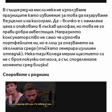
В същия ред на мисли нека не използваме
празниците като извинение за това да пазаруваме
безцелно и на килограм. Да – всичко е с намалена
цена и опаковано в лъскав целофан, но това не го
прави добра инвестиция. Напразното
консуматорство не само че източва
портфейлите ни, но е лош за опазването на
околната среда (тъй като генерира излишен
отпадък). Нека тази Коледа мерим щастието си
не с броя покупки от мола, а със споделените
моменти сред близки!
Споровете с роднини