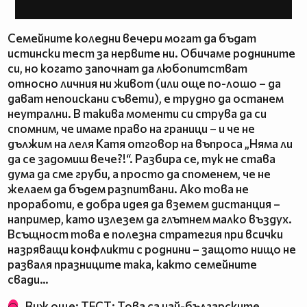
Семейните коледни вечери могат да бъдат
истински тест за нервите ни. Обичаме роднините
си, но когато започнат да любопитстват
относно личния ни живот (или още по-лошо – да
дават непоискани съвети), е трудно да останем
неутрални. В такива моменти си струва да си
спомним, че имаме право на граници – и че не
дължим на леля Катя отговор на въпроса „Няма ли
да се задомиш вече?!“. Разбира се, тук не става
дума да сме груби, а просто да споменем, че не
желаем да бъдем разпитвани. Ако това не
проработи, е добра идея да вземем дистанция –
например, като излезем да глътнем малко въздух.
Всъщност това е полезна стратегия при всички
назряващи конфликти с роднини – защото нищо не
разваля празниците така, както семейните
свади…
Виж още:
ТЕСТ: Това са най-българските