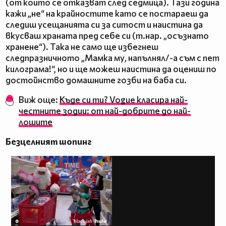
(от които се отказват след седмица). Тази година
кажи „не“ на крайностите като се постараеш да
следиш усещанията си за ситост и наистина да
вкусваш храната пред себе си (т.нар. „осъзнато
хранене“). Така не само ще избегнеш
следпразничното „Мамка му, напълнял/-а съм с пет
килограма!“, но и ще можеш наистина да оцениш по
достойнство домашните гозби на баба си.
Виж още:
Къде си ти? Vogue класира най-
честните зодии: от най-добрите до най-
лошите
Безцелният шопинг