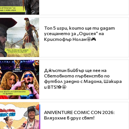
Топ 5 игри, които ще ти дадат
усещането за „Одисея“ на
Кристофър Нолан🤩🎮
Джъстин Бийбър ще пее на
Световното първенство по
футбол заедно с Мадона, Шакира
и BTS!⚽🤩
ANIVENTURE COMIC CON 2026:
Влязохме в друг свят!