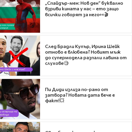
„Спайдър-мен: Нов ден“ буквално
взриви кината у нас – ето защо
всички говорят за него👀🎬
След Брадли Купър, Ирина Шейк
отново е влюбена? Новият мъж
до супермодела разпали лавина от
слухове🧐
Пи Диди излиза по-рано от
затвора? Новата дата вече е
факт!💥