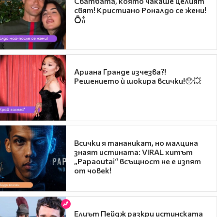
Сватбата, която чакаше целият
свят! Кристиано Роналдо се жени!
💍🍾
Ариана Гранде изчезва?!
Решението ѝ шокира всички!😯💥
Всички я тананикат, но малцина
знаят истината: VIRAL хитът
„Papaoutai“ всъщност не е изпят
от човек!
Елиът Пейдж разкри истинската