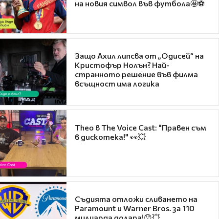
на новия символ във футбола🤩⚽
Защо Ахил липсва от „Одисей“ на
Кристофър Нолън? Най-
странното решение във филма
всъщност има логика
Theo в The Voice Cast: "Правен съм
в дискотека!" 👀💥
Съдията отложи сливането на
Paramount и Warner Bros. за 110
милиарда долара!😯💥