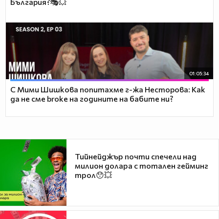
България?🎭💥
01:05:34
С Мими Шишкова попитахме г-жа Несторова: Как
да не сме broke на годините на бабите ни?
Тийнейджър почти спечели над
милион долара с тотален гейминг
трол😯💥