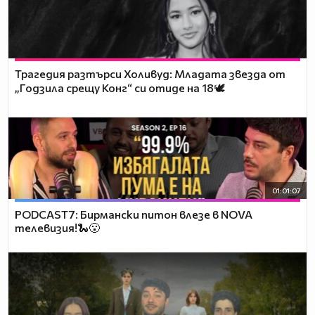
Трагедия разтърси Холивуд: Младата звезда от
„Годзила срещу Конг“ си отиде на 18🕊️
01:01:07
PODCAST7: Бирмански питон влезе в NOVA
телевизия!🐍😮