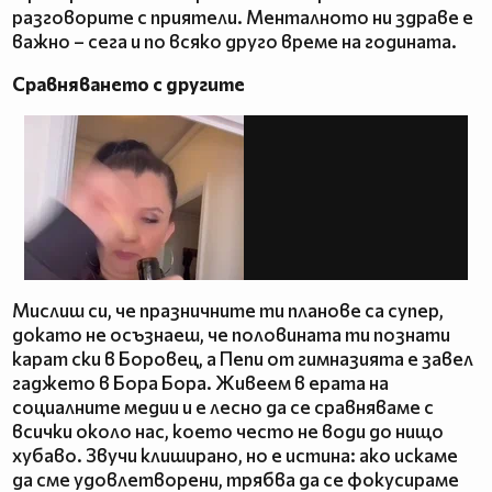
разговорите с приятели. Менталното ни здраве е
важно – сега и по всяко друго време на годината.
Сравняването с другите
Мислиш си, че празничните ти планове са супер,
докато не осъзнаеш, че половината ти познати
карат ски в Боровец, а Пепи от гимназията е завел
гаджето в Бора Бора. Живеем в ерата на
социалните медии и е лесно да се сравняваме с
всички около нас, което често не води до нищо
хубаво. Звучи клиширано, но е истина: ако искаме
да сме удовлетворени, трябва да се фокусираме