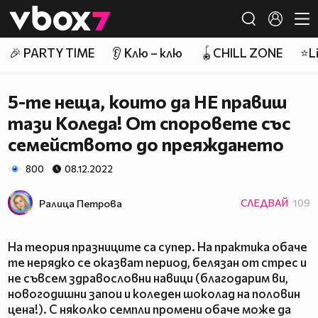
Member of
👾
🎉 PARTY TIME
👂 Клю – клю
🪀CHILL ZONE
⭐Li
5-те неща, които да НЕ правиш
тази Коледа! От споровете със
семейството до преяждането
800
08.12.2022
Ралица Петровa
СЛЕДВАЙ
109
На теория празниците са супер. На практика обаче
те нерядко се оказват период, белязан от стрес и
не съвсем здравословни навици (благодарим ви,
новогодишни запои и коледен шоколад на половин
цена!). С няколко семпли промени обаче може да