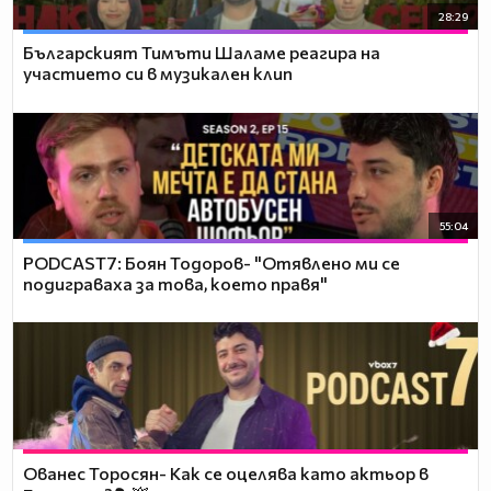
28:29
Българският Тимъти Шаламе реагира на
участието си в музикален клип
55:04
PODCAST7: ‪Боян Тодоров- "Отявлено ми се
подиграваха за това, което правя"
Ованес Торосян- Как се оцелява като актьор в