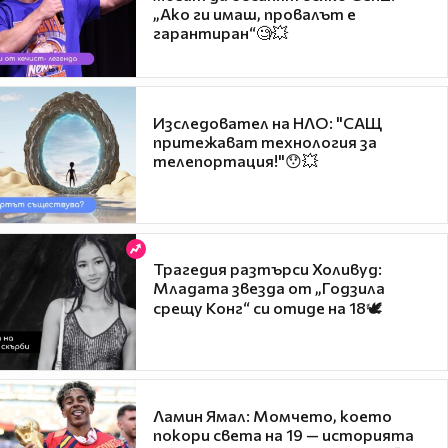
„Ако ги имаш, провалът е
гарантиран“🧐💥
Изследовател на НЛО: "САЩ
притежават технология за
телепортация!"😯💥
Трагедия разтърси Холивуд:
Младата звезда от „Годзила
срещу Конг“ си отиде на 18🕊️
Ламин Ямал: Момчето, което
покори света на 19 — историята