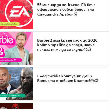
55 милиарда по-късно: EA вече
официално е собственост на
Саудитска Арабия💰
Barbie 2 има краен срок до 2026,
който трябва да спази, иначе
никога няма да се случи.😯💥
След тежка контузия: Дейв
Батиста е новият Кратос!😯💥