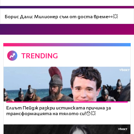
Борис Дали: Милионер съм от доста време👀💥
TRENDING
Елиът Пейдж разкри истинската причина за
трансформацията на тялото си!😯💥