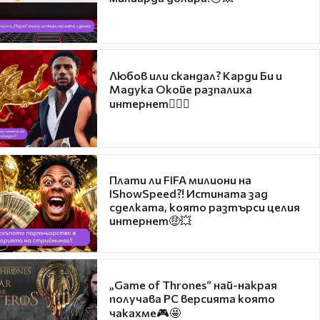
Любов или скандал? Карди Би и
Мадука Окойе разпалиха
интернет❤️‍🔥🔥
Плати ли FIFA милиони на
IShowSpeed?! Истината зад
сделката, която разтърси целия
интернет🤑💥
„Game of Thrones“ най-накрая
получава PC версията която
чакахме🎮🤩