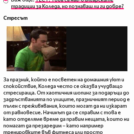
традиции за Коледа, но познаваш ли ги добре?
Стресът
За празник, който е посветен на домашния уют и
спокойствие, Коледа често се оказва учудващо
стресираща. От хаотичния шопинг за подаръци до
задръстванията по улиците, празничният период е
пълен с преживявания, които могат да ни изкарат
от равновесие. Начинът да се справим с това е
като отделяме време да правим нещата, които ни
помагат да презаредим – като например
тренировките във фитнеса или просто