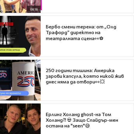
08:16
Бербо смени терена: от „Олд
Трафорд“ директно на
театралната сцена👀⚽
250 години тишина: Америка
зарови капсула, която никой жив
днес няма да отвори👀💥
Ерлинг Холанд ghost-на Том
Холанд?! 💀 Защо Спайдър-мен
остана на "seen"😅