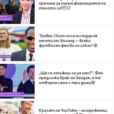
причина за трансформацията на
тялото си!😯💥
Травис Скот получи подарък
мечта от Холанд — всеки
футболен фен би го искал! 🤩
„Ще се омъжиш ли за мен?“: Фен
предложи брак на Зендая, а тя
отвърна само с три думи😅
Кралят на YouTube – младоженец: