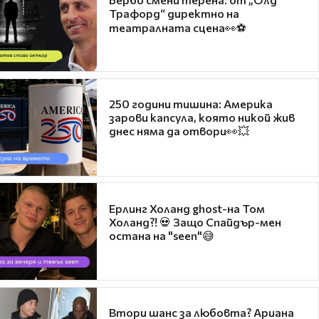
Трафорд“ директно на
театралната сцена👀⚽
250 години тишина: Америка
зарови капсула, която никой жив
днес няма да отвори👀💥
Ерлинг Холанд ghost-на Том
Холанд?! 💀 Защо Спайдър-мен
остана на "seen"😅
Втори шанс за любовта? Ариана