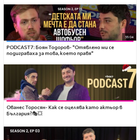
55:04
PODCAST7: ‪Боян Тодоров- "Отявлено ми се
подиграваха за това, което правя"
Ованес Торосян- Как се оцелява като актьор в
България?🎭💥