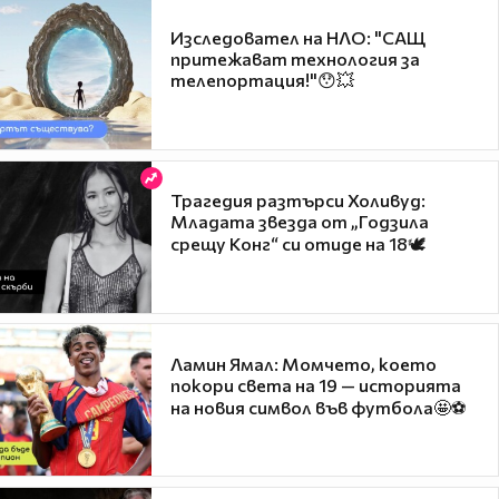
Изследовател на НЛО: "САЩ
притежават технология за
телепортация!"😯💥
Трагедия разтърси Холивуд:
Младата звезда от „Годзила
срещу Конг“ си отиде на 18🕊️
Ламин Ямал: Момчето, което
покори света на 19 — историята
на новия символ във футбола🤩⚽