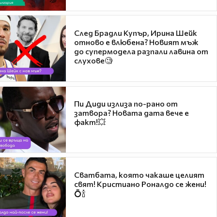
След Брадли Купър, Ирина Шейк
отново е влюбена? Новият мъж
до супермодела разпали лавина от
слухове🧐
Пи Диди излиза по-рано от
затвора? Новата дата вече е
факт!💥
Сватбата, която чакаше целият
свят! Кристиано Роналдо се жени!
💍🍾