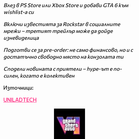
Влез в PS Store или Xbox Store и добави GTA 6 към
wishlist-а си
Включи известията за Rockstar в социалните
мрежи – третият трейлър може да дойде
изневиделица
Подготви се за pre-order: не само финансово, но и с
достатъчно свободно място на конзолата ти
Сподели новината с приятели – hype-ът е по-
силен, когато е колективен
Източници:
UNILADTECH