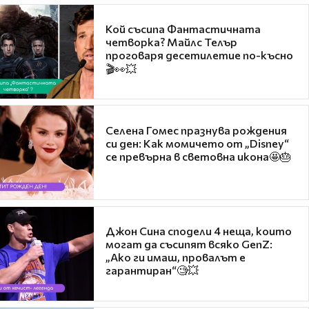
Кой съсипа Фантастичната
четворка? Майлс Телър
проговаря десетилетие по-късно
🎬👀💥
Селена Гомес празнува рождения
си ден: Как момичето от „Disney“
се превърна в световна икона🤩🎂
Джон Сина сподели 4 неща, които
могат да съсипят всяко GenZ:
„Ако ги имаш, провалът е
гарантиран“🧐💥