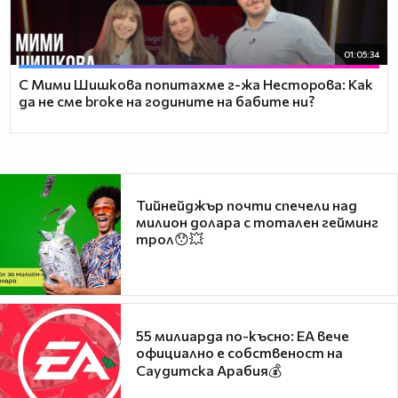
01:05:34
С Мими Шишкова попитахме г-жа Несторова: Как
да не сме broke на годините на бабите ни?
Тийнейджър почти спечели над
милион долара с тотален гейминг
трол😯💥
55 милиарда по-късно: EA вече
официално е собственост на
Саудитска Арабия💰