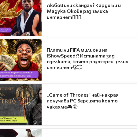
Любов или скандал? Карди Би и
Мадука Окойе разпалиха
интернет❤️‍🔥🔥
Плати ли FIFA милиони на
IShowSpeed?! Истината зад
сделката, която разтърси целия
интернет🤑💥
„Game of Thrones“ най-накрая
получава PC версията която
чакахме🎮🤩