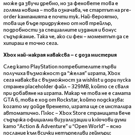
може да звучи дребно, но за феновете това е
голяма новина – това означава, че стартът на pre-
order кампанията е почти тук. Най-вероятно,
това ще бъде придружено от нов трейлър,
подробности за специалните издания и бонус
съдържание. Така че, ако си фен – моментът да се
хипираш е точно сега.
Xbox най-накрая наваксва – с доза мистерия
След като PlayStation потребителите първи
получиха възможност да “желая” играта, Xbox
сега наваксва с възможност за wishlist и дори пуска
странен placeholder файл – 329MB, който се сваля
при добавяне на играта. Макар че това не е самата
GTA 6, това е ход от Rockstar, който подсказва:
когато му дойде времето, играта ще се инсталира
автоматично. Плюс – Xbox Store страницата вече
съдържа официални визуализации и ключови думи
като “Action & Adventure” и “Open World” – ясно
послание към всички нетърпеливи геймъри: