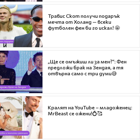
Травис Скот получи подарък
мечта от Холанд — всеки
футболен фен би го искал! 🤩
„Ще се омъжиш ли за мен?“: Фен
предложи брак на Зендая, а тя
отвърна само с три думи😅
Кралят на YouTube – младоженец:
MrBeast се ожени!💍🥰