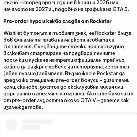
късно – според прогнозите в края на 2026 или
началото на 2027 г., подобно на графика на GTA 5.
Pre-order hype и какво следва от Rockstar
Wishlist бутонът е първият знак, че Rockstar влиза
във финалната права на маркетинговата си
стратегия. Следващите стъпки почти сигурно
включват стартиране на предварителните
поръчки и пускане на трети официален трейлър,
който да разкрие повече за историята, героите и
(евентуално) геймплея. Възможно е Rockstar да
предложи специални pre-order бонуси – дигитални
коли, скинове, достъп до ексклузивна мисия или
дори ранно изтегляне на играта. Ако сте били част
от pre-order лудостта около GTA V – знаете как
изглежда това.