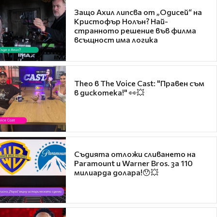
Защо Ахил липсва от „Одисей“ на
Кристофър Нолън? Най-
странното решение във филма
всъщност има логика
Theo в The Voice Cast: "Правен съм
в дискотека!" 👀💥
Съдията отложи сливането на
Paramount и Warner Bros. за 110
милиарда долара!😯💥