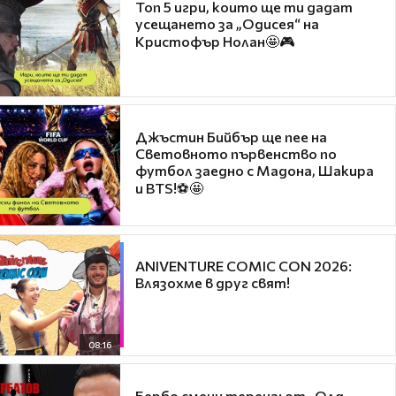
Топ 5 игри, които ще ти дадат
усещането за „Одисея“ на
Кристофър Нолан🤩🎮
Джъстин Бийбър ще пее на
Световното първенство по
футбол заедно с Мадона, Шакира
и BTS!⚽🤩
ANIVENTURE COMIC CON 2026:
Влязохме в друг свят!
08:16
Бербо смени терена: от „Олд