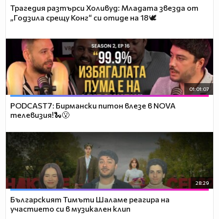
Трагедия разтърси Холивуд: Младата звезда от
„Годзила срещу Конг“ си отиде на 18🕊️
01:01:07
PODCAST7: Бирмански питон влезе в NOVA
телевизия!🐍😮
28:29
Българският Тимъти Шаламе реагира на
участието си в музикален клип