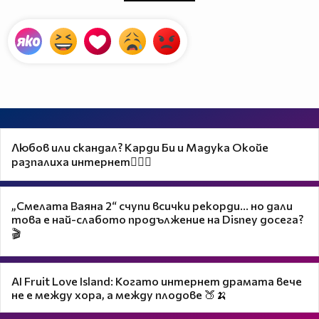
Любов или скандал? Карди Би и Мадука Окойе
разпалиха интернет❤️‍🔥🔥
„Смелата Ваяна 2“ счупи всички рекорди... но дали
това е най-слабото продължение на Disney досега?
🎬
AI Fruit Love Island: Когато интернет драмата вече
не е между хора, а между плодове 🍑🍌