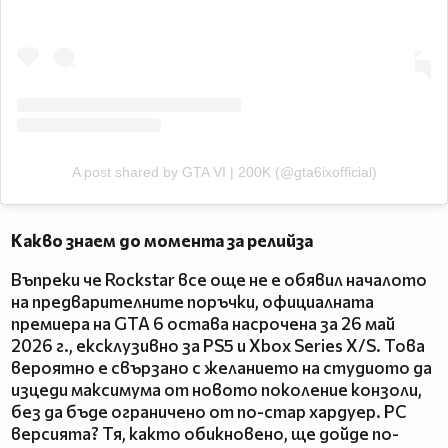
A post shared by GTA VI | 200K (@gta6ixofficial)
Какво знаем до момента за релийза
Въпреки че Rockstar все още не е обявил началото
на предварителните поръчки, официалната
премиера на GTA 6 остава насрочена за 26 май
2026 г., ексклузивно за PS5 и Xbox Series X/S. Това
вероятно е свързано с желанието на студиото да
изцеди максимума от новото поколение конзоли,
без да бъде ограничено от по-стар хардуер. PC
версията? Тя, както обикновено, ще дойде по-