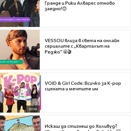
Гранде и Рики Алварес отново
заедно!😍
VESSOU влиза в света на онлайн
сериалите с „Кварталът на
Реджо“ 🤩🎬
VOID & Girl Code: Всичко за K-pop
сцената и мечтите им
07:50
Искаш да стигнеш до Холивуд?