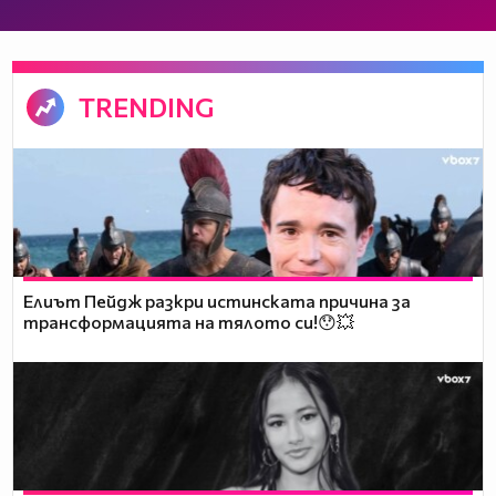
TRENDING
Елиът Пейдж разкри истинската причина за
трансформацията на тялото си!😯💥