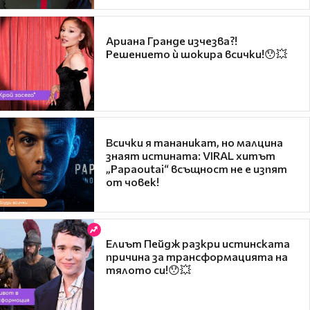
Ариана Гранде изчезва?!
Решението ѝ шокира всички!😯💥
Всички я тананикат, но малцина
знаят истината: VIRAL хитът
„Papaoutai“ всъщност не е изпят
от човек!
Елиът Пейдж разкри истинската
причина за трансформацията на
тялото си!😯💥