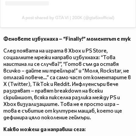
A post shared by GTA VI | 200K (@gta6ixofficial)
Феновете избухнаха – “Finally!” моментът е тук
След появата на играта в Xbox и PS Store,
социалните мрежи направо избухнаха: “Това
наистина ли се случва?”, “Готов съм да оставя
всичко – дайте ми трейлъра!” и “Моля, Rockstar, не
отлагай повече…” са само част от коментарите в
X (Twitter), TikTok и Reddit. Инфлуенсъри вече
разгряват – правят breakdown на всеки
скрийншот, всяка пикселна разлика между PS и
Xbox визуализациите. Това не е просто игра –
това е събитие от културен мащаб, което ще
дефинира цяло поколение геймъри.
Какво можеш да направиш сега: