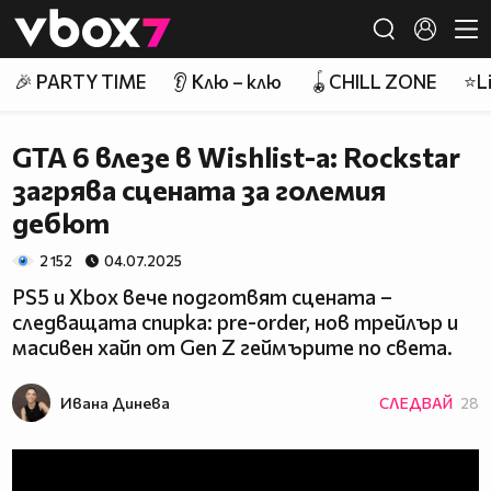
Member of
👾
🎉 PARTY TIME
👂 Клю – клю
🪀CHILL ZONE
⭐Li
GTA 6 влезе в Wishlist-а: Rockstar
загрява сцената за големия
дебют
2 152
04.07.2025
PS5 и Xbox вече подготвят сцената –
следващата спирка: pre-order, нов трейлър и
масивен хайп от Gen Z геймърите по света.
Ивана Динева
СЛЕДВАЙ
28