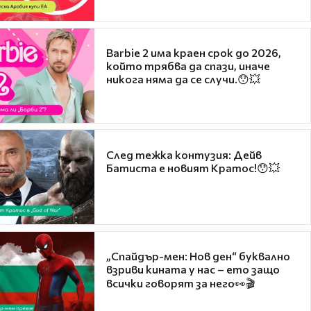
Barbie 2 има краен срок до 2026,
който трябва да спази, иначе
никога няма да се случи.😯💥
След тежка контузия: Дейв
Батиста е новият Кратос!😯💥
„Спайдър-мен: Нов ден“ буквално
взриви кината у нас – ето защо
всички говорят за него👀🎬