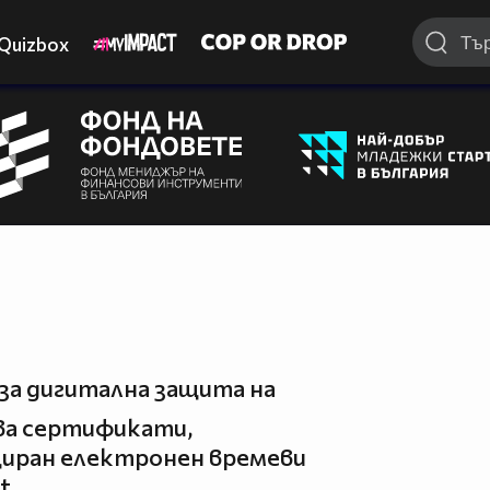
Quizbox
за дигитална защита на
ва сертификати,
циран електронен времеви
t.