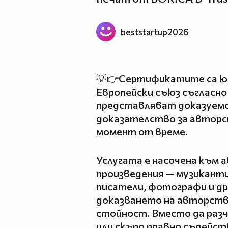
beststartup2026
💡👉Сертификатите са юр
Европейски съюз съгласно
представляват доказуемо
доказателство за авторс
момент от време.
Услугата е насочена към 
произведения — музиканти
писатели, фотографи и др
доказването на авторств
стойност. Вместо да раз
или скъпо правно съдейств