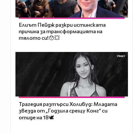
Елиът Пейдж разкри истинската
причина за трансформацията на
тялото си!😯💥
Трагедия разтърси Холивуд: Младата
звезда от „Годзила срещу Конг“ си
отиде на 18🕊️