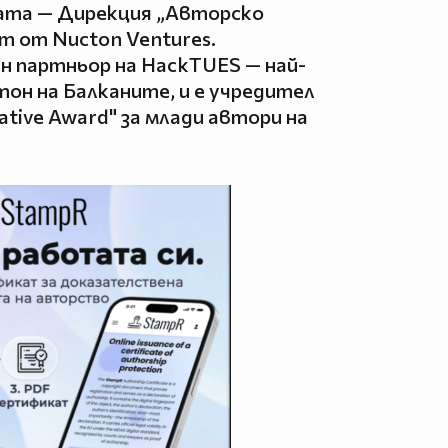
ата — Дирекция „Авторско
нт от Nucton Ventures.
 партньор на HackTUES — най-
он на Балканите, и е учредител
tive Award" за млади автори на