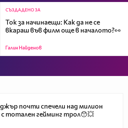
СЪЗДАДЕНО ЗА
Ток за начинаещи: Как да не се
вкараш във филм още в началото?👀
Галин Найденов
джър почти спечели над милион
 с тотален гейминг трол😯💥