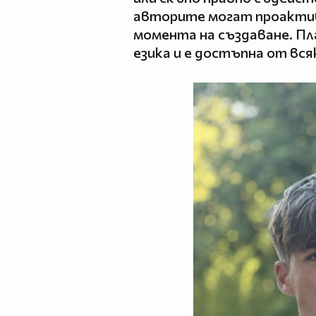
авторите могат проактив
момента на създаване. П
езика и е достъпна от вс