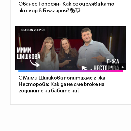
Ованес Торосян- Как се оцелява като
актьор в България?🎭💥
01:05:34
С Мими Шишкова попитахме г-жа
Несторова: Как да не сме broke на
годините на бабите ни?