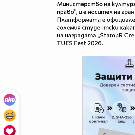
Министерство на култур
право", и е носител на гра
Платформата е официален
големия студентски хакат
на наградата „StampR Crea
TUES Fest 2026.