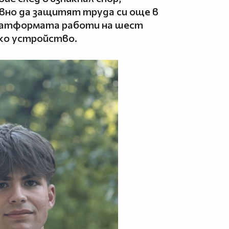
но да защитят труда си още в
латформата работи на шест
яко устройство.