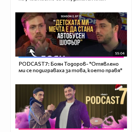
55:04
PODCAST7: ‪Боян Тодоров- "Отявлено
ми се подиграваха за това, което правя"