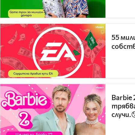
55 мил
собств
Barbie
трябва
случи.