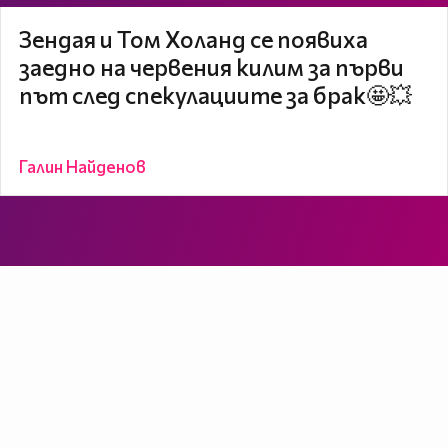
Зендая и Том Холанд се появиха
заедно на червения килим за първи
път след спекулациите за брак🤩💥
Галин Найденов