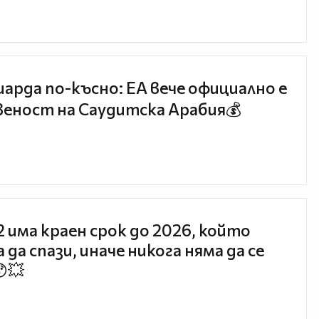
иарда по-късно: EA вече официално е
еност на Саудитска Арабия💰
 2 има краен срок до 2026, който
 да спази, иначе никога няма да се
😯💥