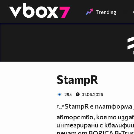
Member of
👾
Trending
StampR
295
01.06.2026
👉StampR е платформа 
авторство, която изда
интегрирани с квалифи
печат от BORICA B-Trus