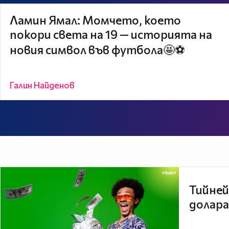
Ламин Ямал: Момчето, което
покори света на 19 — историята на
новия символ във футбола🤩⚽
Галин Найденов
Тийней
долара