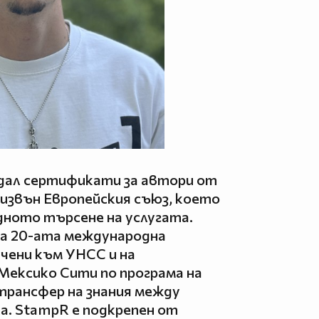
дал сертификати за автори от
извън Европейския съюз, което
ното търсене на услугата.
а 20-ата международна
чени към УНСС и на
Мексико Сити по програма на
трансфер на знания между
а. StampR е подкрепен от