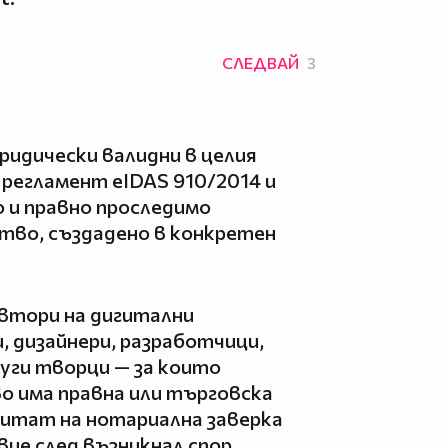
СЛЕДВАЙ
3
идически валидни в целия
 регламент eIDAS 910/2014 и
 и правно проследимо
тво, създадено в конкретен
автори на дигитални
, дизайнери, разработчици,
уги творци — за които
о има правна или търговска
читат на нотариална заверка
ие след възникнал спор,