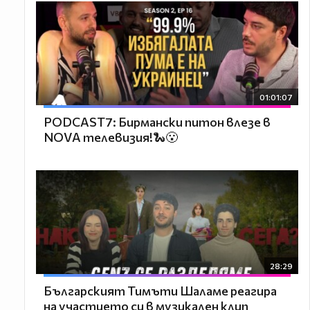
01:01:07
PODCAST7: Бирмански питон влезе в
NOVA телевизия!🐍😮
28:29
Българският Тимъти Шаламе реагира
на участието си в музикален клип