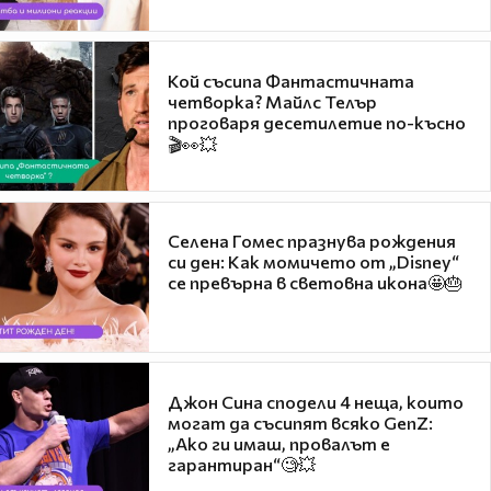
Кой съсипа Фантастичната
четворка? Майлс Телър
проговаря десетилетие по-късно
🎬👀💥
Селена Гомес празнува рождения
си ден: Как момичето от „Disney“
се превърна в световна икона🤩🎂
Джон Сина сподели 4 неща, които
могат да съсипят всяко GenZ:
„Ако ги имаш, провалът е
гарантиран“🧐💥