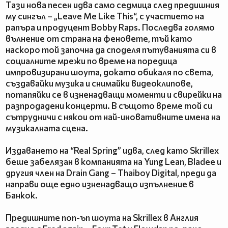
Тази нова песен идва само седмица след предишния
му сингъл – „Leave Me Like This“, с участието на
рапъра и продуцент Bobby Raps. Последва голямо
вълнение от страна на феновете, тъй като
наскоро той започна да споделя пътуванията си в
социалните мрежи по време на поредица
импровизирани шоута, докато обикаля по света,
създавайки музика и снимайки видеоклипове,
потапяйки се в изненадващи моменти и свирейки на
разпродадени концерти. В същото време той си
сътрудничи с някои от най-иновативните имена на
музикалната сцена.
Издаването на “Real Spring” идва, след като Skrillex
беше забелязан в компанията на Yung Lean, Bladee и
другия член на Drain Gang – Thaiboy Digital, преди да
направи още едно изненадващо изпълнение в
Банкок.
Предишните поп-ъп шоута на Skrillex в Англия