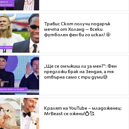
Травис Скот получи подарък
мечта от Холанд — всеки
футболен фен би го искал! 🤩
„Ще се омъжиш ли за мен?“: Фен
предложи брак на Зендая, а тя
отвърна само с три думи😅
Кралят на YouTube – младоженец:
MrBeast се ожени!💍🥰