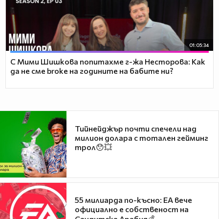
01:05:34
С Мими Шишкова попитахме г-жа Несторова: Как
да не сме broke на годините на бабите ни?
Тийнейджър почти спечели над
милион долара с тотален гейминг
трол😯💥
55 милиарда по-късно: EA вече
официално е собственост на
Саудитска Арабия💰