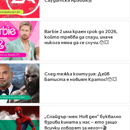
Barbie 2 има краен срок до 2026,
който трябва да спази, иначе
никога няма да се случи.😯💥
След тежка контузия: Дейв
Батиста е новият Кратос!😯💥
„Спайдър-мен: Нов ден“ буквално
взриви кината у нас – ето защо
всички говорят за него👀🎬