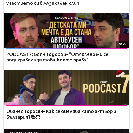
участието си в музикален клип
55:04
PODCAST7: ‪Боян Тодоров- "Отявлено ми се
подиграваха за това, което правя"
Ованес Торосян- Как се оцелява като актьор в
България?🎭💥