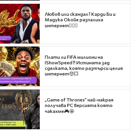
Любов или скандал? Карди Би и
Мадука Окойе разпалиха
интернет❤️‍🔥🔥
Плати ли FIFA милиони на
IShowSpeed?! Истината зад
сделката, която разтърси целия
интернет🤑💥
„Game of Thrones“ най-накрая
получава PC версията която
чакахме🎮🤩