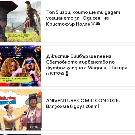
Топ 5 игри, които ще ти дадат
усещането за „Одисея“ на
Кристофър Нолан🤩🎮
Джъстин Бийбър ще пее на
Световното първенство по
футбол заедно с Мадона, Шакира
и BTS!⚽🤩
ANIVENTURE COMIC CON 2026:
Влязохме в друг свят!
08:16