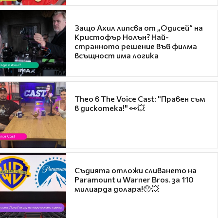
Защо Ахил липсва от „Одисей“ на
Кристофър Нолън? Най-
странното решение във филма
всъщност има логика
Theo в The Voice Cast: "Правен съм
в дискотека!" 👀💥
Съдията отложи сливането на
Paramount и Warner Bros. за 110
милиарда долара!😯💥