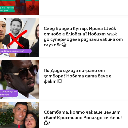
След Брадли Купър, Ирина Шейк
отново е влюбена? Новият мъж
до супермодела разпали лавина от
слухове🧐
Пи Диди излиза по-рано от
затвора? Новата дата вече е
факт!💥
Сватбата, която чакаше целият
свят! Кристиано Роналдо се жени!
💍🍾