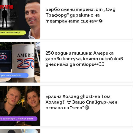
Бербо смени терена: от „Олд
Трафорд“ директно на
театралната сцена👀⚽
250 години тишина: Америка
зарови капсула, която никой жив
днес няма да отвори👀💥
Ерлинг Холанд ghost-на Том
Холанд?! 💀 Защо Спайдър-мен
остана на "seen"😅