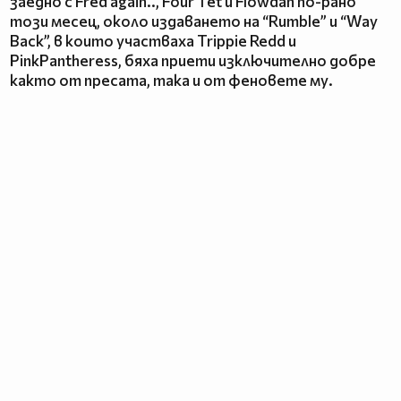
заедно с Fred again.., Four Tet и Flowdan по-рано
този месец, около издаването на “Rumble” и “Way
Back”, в които участваха Trippie Redd и
PinkPantheress, бяха приети изключително добре
както от пресата, така и от феновете му.