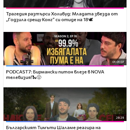
Трагедия разтърси Холивуд: Младата звезда от
„Годзила срещу Конг“ си отиде на 18🕊️
01:01:07
PODCAST7: Бирмански питон влезе в NOVA
телевизия!🐍😮
28:29
Българският Тимъти Шаламе реагира на