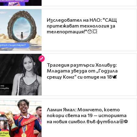
Изследовател на НЛО: "САЩ
притежават технология за
телепортация!"😯💥
Трагедия разтърси Холивуд:
Младата звезда от „Годзила
срещу Конг“ си отиде на 18🕊️
Ламин Ямал: Момчето, което
покори света на 19 — историята
на новия символ във футбола🤩⚽