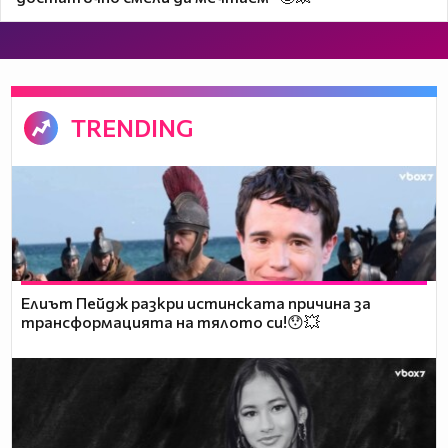
TRENDING
Елиът Пейдж разкри истинската причина за
трансформацията на тялото си!😯💥