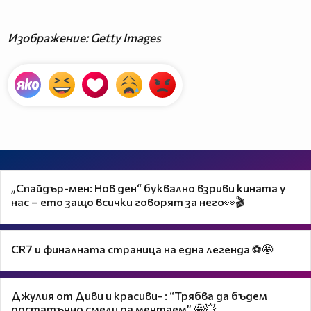
Изображение: Getty Images
„Спайдър-мен: Нов ден“ буквално взриви кината у
нас – ето защо всички говорят за него👀🎬
CR7 и финалната страница на една легенда ⚽🤩
Джулия от Диви и красиви- : “Трябва да бъдем
достатъчно смели да мечтаем” 🤩💥