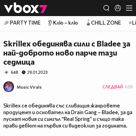
Member of
👾
🎉 PARTY TIME
👂 Клю – клю
🪀CHILL ZONE
⭐Li
Skrillex обединява сили с Bladee за
най-доброто ново парче тази
седмица
648
29.01.2023
Music Virals
СЛЕДВАЙ
629
Skrillex се обединява със сливащия жанровете
продуцент и основател на Drain Gang – Bladee, за да
пуснат новия си сингъл “Real Spring” и също така
прави дебют на първия си видеоклип за годината.