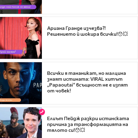
Ариана Гранде изчезва?!
Решението ѝ шокира всички!😯💥
Всички я тананикат, но малцина
знаят истината: VIRAL хитът
„Papaoutai“ всъщност не е изпят
от човек!
Елиът Пейдж разкри истинската
причина за трансформацията на
тялото си!😯💥