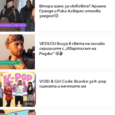
Втори шанс за любовта? Ариана
Гранде и Рики Алварес отново
заедно!😍
VESSOU влиза в света на онлайн
сериалите с „Кварталът на
Реджо“ 🤩🎬
VOID & Girl Code: Всичко за K-pop
сцената и мечтите им
07:50