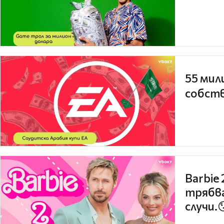
55 мил
собств
Barbie
трябва
случи.