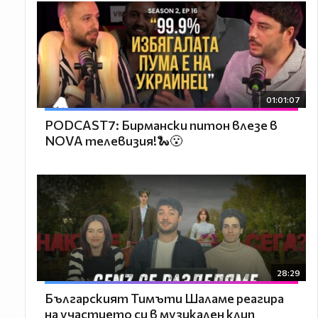
01:01:07
PODCAST7: Бирмански питон влезе в
NOVA телевизия!🐍😮
28:29
Българският Тимъти Шаламе реагира
на участието си в музикален клип