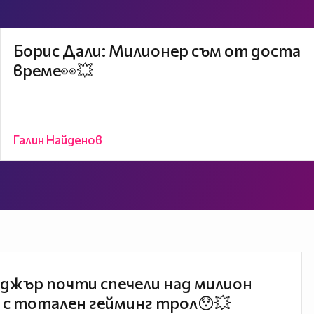
Борис Дали: Милионер съм от доста
време👀💥
Галин Найденов
джър почти спечели над милион
 с тотален гейминг трол😯💥