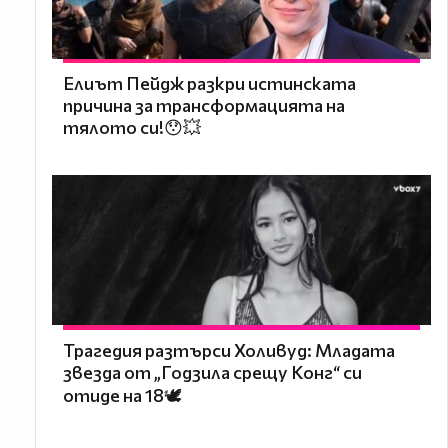
Елиът Пейдж разкри истинската
причина за трансформацията на
тялото си!😯💥
Трагедия разтърси Холивуд: Младата
звезда от „Годзила срещу Конг“ си
отиде на 18🕊️