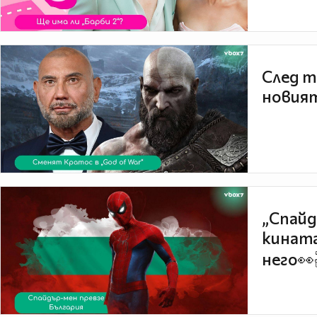
След т
новият
„Спайд
кината
него👀