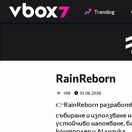
Member of
👾
Trending
RainReborn
198
01.06.2026
👉RainReborn разработ
събиране и използване н
устойчиво напояване, ба
контролер и AI логика.