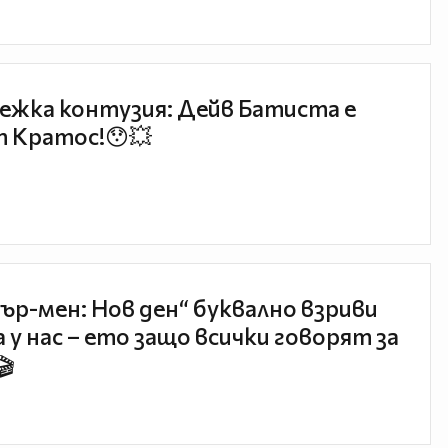
ежка контузия: Дейв Батиста е
 Кратос!😯💥
ър-мен: Нов ден“ буквално взриви
 у нас – ето защо всички говорят за
🎬