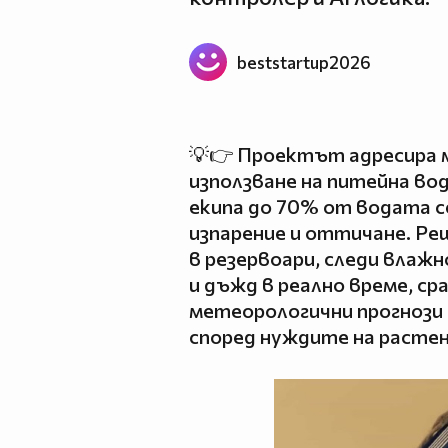
beststartup2026
💡👉 Проектът адресира
използване на питейна вод
екипа до 70% от водата се
изпарение и оттичане. Р
в резервоари, следи влажн
и дъжд в реално време, ср
метеорологични прогнози
според нуждите на расте