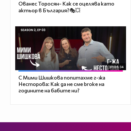
Ованес Торосян- Как се оцелява като
актьор в България?🎭💥
01:05:34
С Мими Шишкова попитахме г-жа
Несторова: Как да не сме broke на
годините на бабите ни?