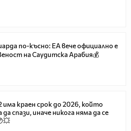
иарда по-късно: EA вече официално е
еност на Саудитска Арабия💰
 2 има краен срок до 2026, който
 да спази, иначе никога няма да се
😯💥