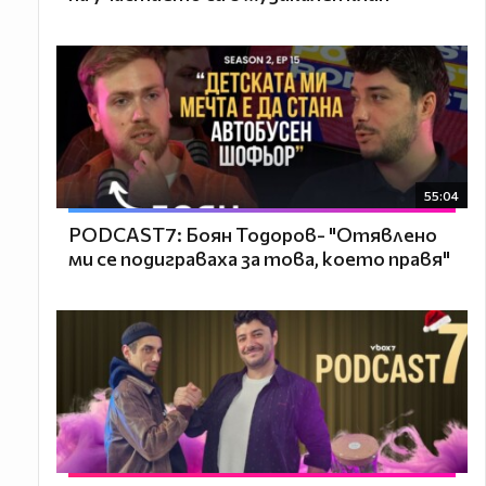
55:04
PODCAST7: ‪Боян Тодоров- "Отявлено
ми се подиграваха за това, което правя"