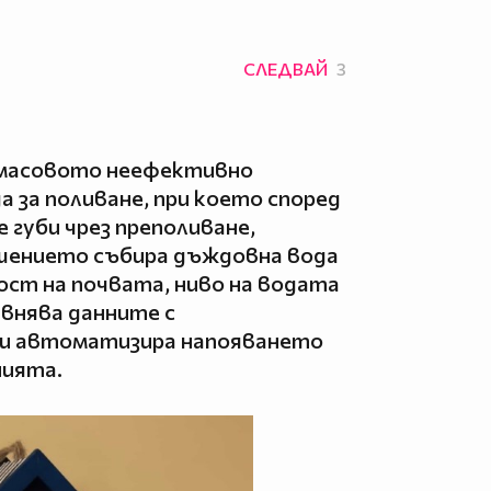
СЛЕДВАЙ
3
 масовото неефективно
а за поливане, при което според
 губи чрез преполиване,
ешението събира дъждовна вода
ост на почвата, ниво на водата
авнява данните с
 и автоматизира напояването
нията.