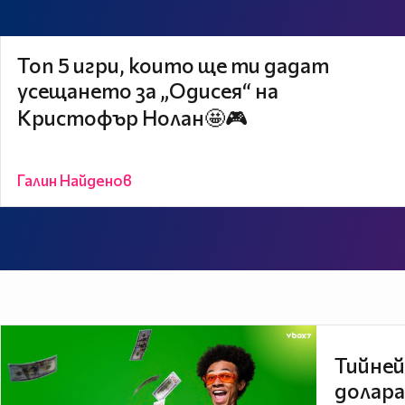
Топ 5 игри, които ще ти дадат
усещането за „Одисея“ на
Кристофър Нолан🤩🎮
Галин Найденов
Тийней
долара