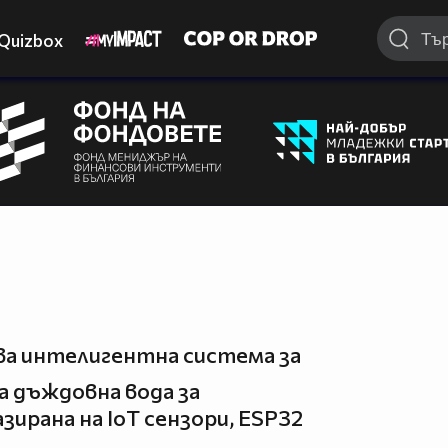
Quizbox
ва интелигентна система за
а дъждовна вода за
зирана на IoT сензори, ESP32