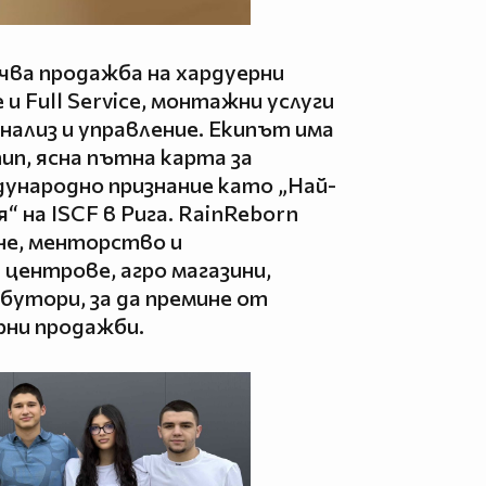
чва продажба на хардуерни
и Full Service, монтажни услуги
анализ и управление. Екипът има
п, ясна пътна карта за
дународно признание като „Най-
“ на ISCF в Рига. RainReborn
не, менторство и
 центрове, агро магазини,
бутори, за да премине от
рни продажби.