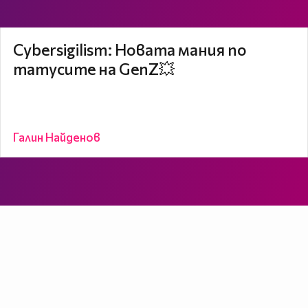
Cybersigilism: Новата мания по
татусите на GenZ💥
Галин Найденов