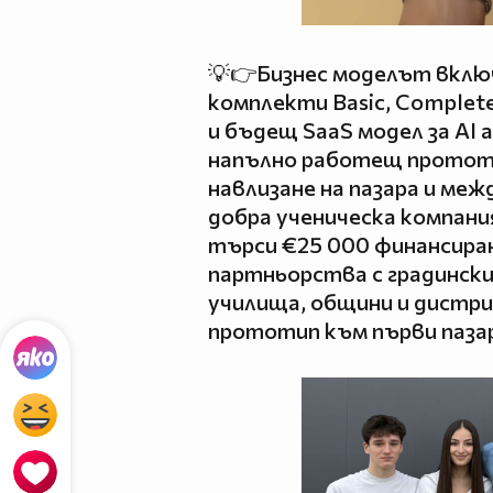
💡👉Бизнес моделът вклю
комплекти Basic, Complete 
и бъдещ SaaS модел за AI 
напълно работещ прототи
навлизане на пазара и меж
добра ученическа компания
търси €25 000 финансира
партньорства с градински
училища, общини и дистри
прототип към първи паза