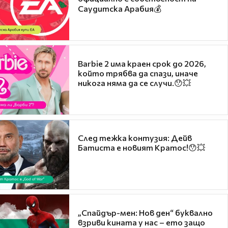
Саудитска Арабия💰
Barbie 2 има краен срок до 2026,
който трябва да спази, иначе
никога няма да се случи.😯💥
След тежка контузия: Дейв
Батиста е новият Кратос!😯💥
„Спайдър-мен: Нов ден“ буквално
взриви кината у нас – ето защо