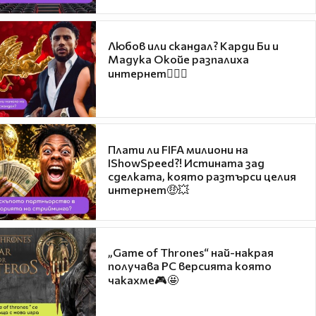
Любов или скандал? Карди Би и
Мадука Окойе разпалиха
интернет❤️‍🔥🔥
Плати ли FIFA милиони на
IShowSpeed?! Истината зад
сделката, която разтърси целия
интернет🤑💥
„Game of Thrones“ най-накрая
получава PC версията която
чакахме🎮🤩