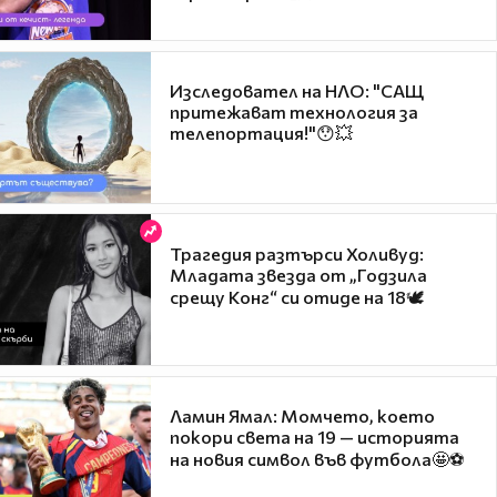
Изследовател на НЛО: "САЩ
притежават технология за
телепортация!"😯💥
Трагедия разтърси Холивуд:
Младата звезда от „Годзила
срещу Конг“ си отиде на 18🕊️
Ламин Ямал: Момчето, което
покори света на 19 — историята
на новия символ във футбола🤩⚽