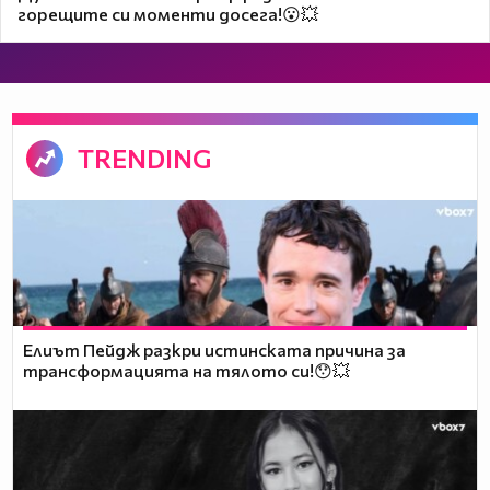
горещите си моменти досега!😮💥
TRENDING
Елиът Пейдж разкри истинската причина за
трансформацията на тялото си!😯💥