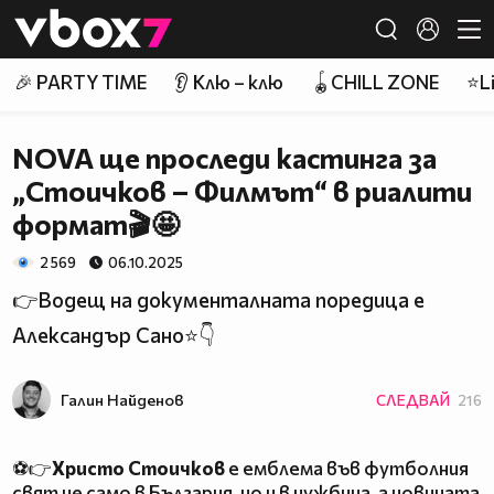
Member of
👾
🎉 PARTY TIME
👂 Клю – клю
🪀CHILL ZONE
⭐Li
NOVA ще проследи кастинга за
„Стоичков – Филмът“ в риалити
формат🎬🤩
2 569
06.10.2025
👉Водещ на документалната поредица е
Александър Сано⭐👇
Галин Найденов
СЛЕДВАЙ
216
⚽👉
Христо Стоичков
е емблема във футболния
свят не само в България, но и в чужбина, а новината