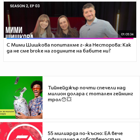
01:05:34
С Мими Шишкова попитахме г-жа Несторова: Как
да не сме broke на годините на бабите ни?
Тийнейджър почти спечели над
милион долара с тотален гейминг
трол😯💥
55 милиарда по-късно: EA вече
официално е собственост на