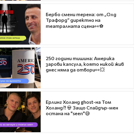
Бербо смени терена: от „Олд
Трафорд“ директно на
театралната сцена👀⚽
250 години тишина: Америка
зарови капсула, която никой жив
днес няма да отвори👀💥
Ерлинг Холанд ghost-на Том
Холанд?! 💀 Защо Спайдър-мен
остана на "seen"😅