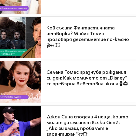
Кой съсипа Фантастичната
четворка? Майлс Телър
проговаря десетилетие по-късно
🎬👀💥
Селена Гомес празнува рождения
си ден: Как момичето от „Disney“
се превърна в световна икона🤩🎂
Джон Сина сподели 4 неща, които
могат да съсипят всяко GenZ:
„Ако ги имаш, провалът е
гарантиран“🧐💥