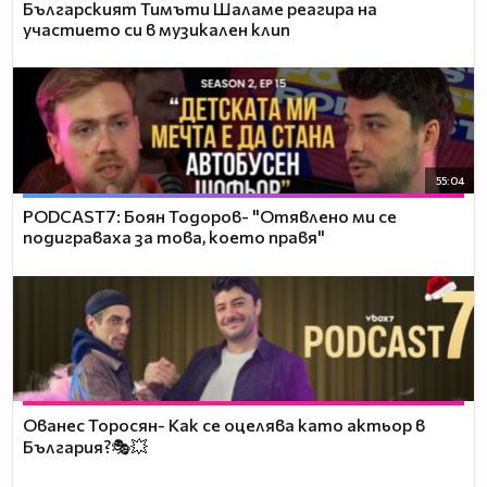
Българският Тимъти Шаламе реагира на
участието си в музикален клип
55:04
PODCAST7: ‪Боян Тодоров- "Отявлено ми се
подиграваха за това, което правя"
Ованес Торосян- Как се оцелява като актьор в
България?🎭💥