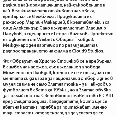
разкрие най-драматичните, най-съкровените и
най-велики моменти от живота на човека,
превърнал се в емблема. Продукцията е с
режисьор Мартин Макариев, в креативня екип са
още Александър Сано и журналистът Владимир
Памуков, а сценарист е Георги Ангелов. Проектът
е подкрепен от Winbet и Община Пловдив.
Международен партньор по реализацията и
разпространението на филма е Cloud9 Studios.
⚽👉Образът на Христо Стоичков се е превърнал
в символ на надежда, хъс и желание за победа.
Момчето от Пловдив, което не се е отказало от
мечтата си да играе за националния отбор и днес в
музея си има не само Златна топка – за Най-добър
футболист в света за 1994 г., но и Златна обувка
за Голмайстор на Световното първенство в САЩ
през същата година. Кандидатите, които ще се
явят на кастинг, трябва да притежават именно
тази страст и отдаденост, за да успеят да се