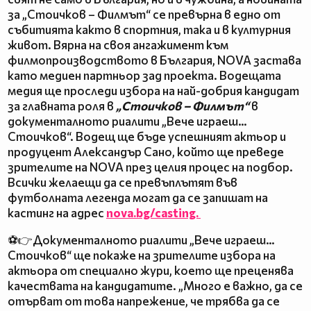
за „Стоичков – Филмът“ се превърна в едно от
събитията както в спортния, така и в културния
живот. Вярна на своя ангажимент към
филмопроизводството в България, NOVA застава
като медиен партньор зад проекта. Водещата
медия ще проследи избора на най-добрия кандидат
за главната роля в
„Стоичков – Филмът“
в
документалното риалити „Вече играеш…
Стоичков“. Водещ ще бъде успешният актьор и
продуцент Александър Сано, който ще преведе
зрителите на NOVA през целия процес на подбор.
Всички желаещи да се превъплътят във
футболната легенда могат да се запишат на
кастинг на адрес
nova.bg/casting.
⚽👉Документалното риалити „Вече играеш…
Стоичков“ ще покаже на зрителите избора на
актьора от специално жури, което ще преценява
качествата на кандидатите. „Много е важно, да се
отърват от това напрежение, че трябва да се