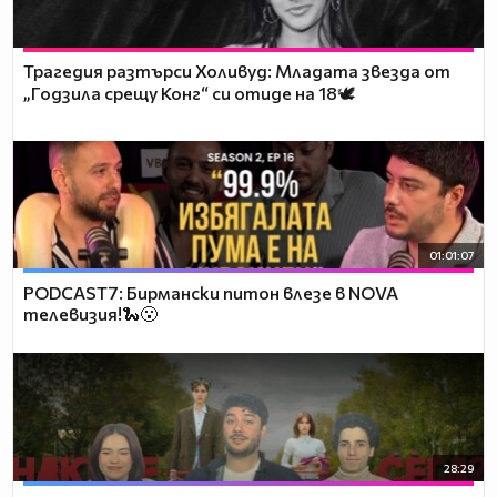
Трагедия разтърси Холивуд: Младата звезда от
„Годзила срещу Конг“ си отиде на 18🕊️
01:01:07
PODCAST7: Бирмански питон влезе в NOVA
телевизия!🐍😮
28:29