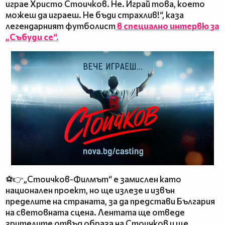
играе Христо Стоичков. Не. Играй това, което
можеш да играеш. Не бъди страхлив!“, каза
легендарният футболист
в специално интервю за
„Събуди се“.
⚽👉„Стоичков-Филмът“ е замислен като
национален проект, но ще излезе и извън
пределите на страната, за да представи България
на световната сцена. Лентата ще отведе
зрителите отвъд образа на Стоичков и ще