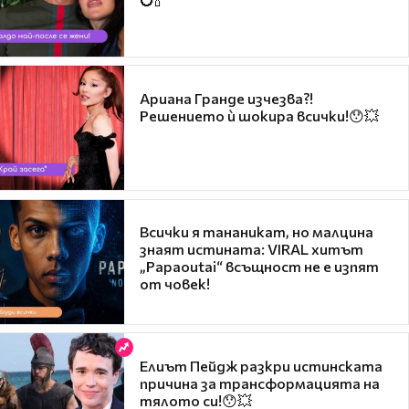
Ариана Гранде изчезва?!
Решението ѝ шокира всички!😯💥
Всички я тананикат, но малцина
знаят истината: VIRAL хитът
„Papaoutai“ всъщност не е изпят
от човек!
Елиът Пейдж разкри истинската
причина за трансформацията на
тялото си!😯💥