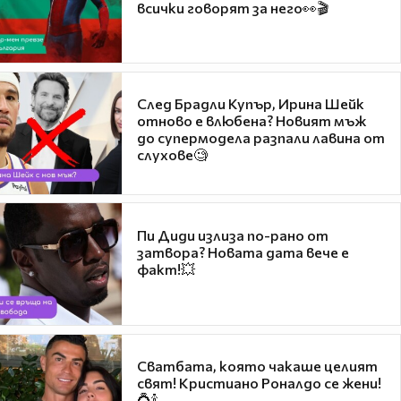
всички говорят за него👀🎬
След Брадли Купър, Ирина Шейк
отново е влюбена? Новият мъж
до супермодела разпали лавина от
слухове🧐
Пи Диди излиза по-рано от
затвора? Новата дата вече е
факт!💥
Сватбата, която чакаше целият
свят! Кристиано Роналдо се жени!
💍🍾