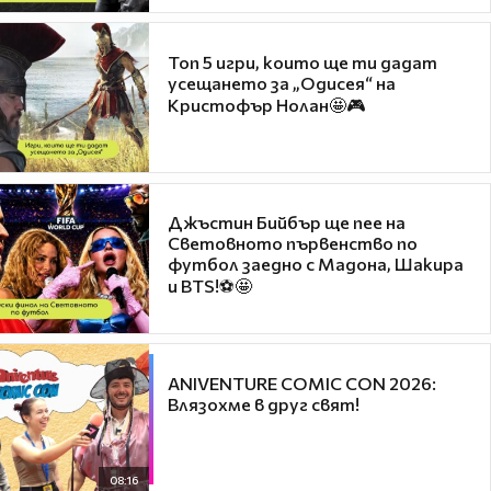
Топ 5 игри, които ще ти дадат
усещането за „Одисея“ на
Кристофър Нолан🤩🎮
Джъстин Бийбър ще пее на
Световното първенство по
футбол заедно с Мадона, Шакира
и BTS!⚽🤩
ANIVENTURE COMIC CON 2026:
Влязохме в друг свят!
08:16