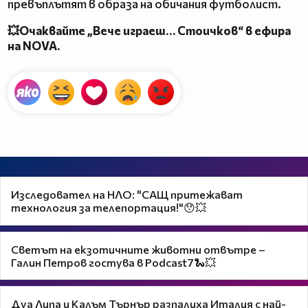
превъплътят в образа на обичания футболист.
💥Очаквайте „Вече играеш… Стоичков“ в ефира
на NOVA.
Изследовател на НЛО: "САЩ притежават
технология за телепортация!"😯💥
Светът на екзотичните животни отвътре –
Галин Петров гостува в Podcast7🐍💥
Дуа Липа и Калъм Търнър разпалиха Италия с най-