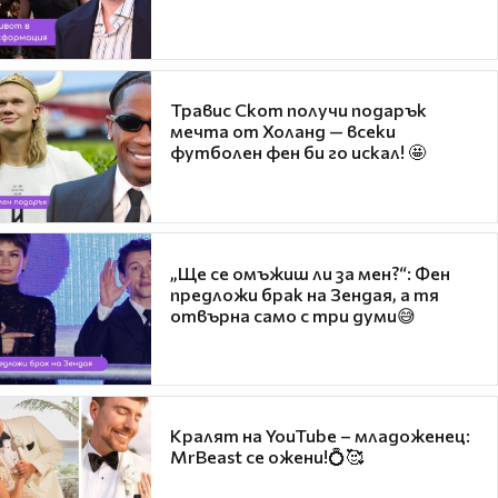
Травис Скот получи подарък
мечта от Холанд — всеки
футболен фен би го искал! 🤩
„Ще се омъжиш ли за мен?“: Фен
предложи брак на Зендая, а тя
отвърна само с три думи😅
Кралят на YouTube – младоженец:
MrBeast се ожени!💍🥰