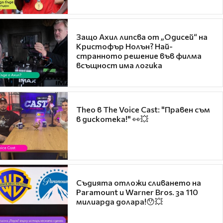
Защо Ахил липсва от „Одисей“ на
Кристофър Нолън? Най-
странното решение във филма
всъщност има логика
Theo в The Voice Cast: "Правен съм
в дискотека!" 👀💥
Съдията отложи сливането на
Paramount и Warner Bros. за 110
милиарда долара!😯💥