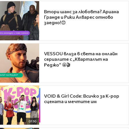
Втори шанс за любовта? Ариана
Гранде и Рики Алварес отново
заедно!😍
VESSOU влиза в света на онлайн
сериалите с „Кварталът на
Реджо“ 🤩🎬
VOID & Girl Code: Всичко за K-pop
сцената и мечтите им
07:50