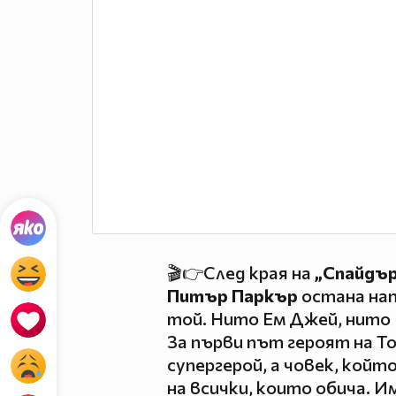
🎬👉След края на
„Спайдър
Питър Паркър
остана нап
той. Нито Ем Джей, нито 
За първи път героят на То
супергерой, а човек, кой
на всички, които обича. 