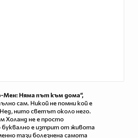
-Мен: Няма път към дома“,
ълно сам. Никой не помни кой е
Нед, нито светът около него.
м Холанд не е просто
то буквално е изтрит от живота
Именно тази болезнена самота