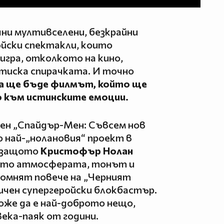
чни мултивселени, безкрайни
ойски спектакли, които
игра, отколкото на кино,
атиска спирачката. И точно
да ще бъде филмът, който ще
 към истинските емоции.
ен „Спайдър-Мен: Съвсем нов
о най-„нолановия“ проект в
е защото
Кристофър Нолан
ото атмосферата, тонът и
омнят повече на „Черният
ичен супергеройски блокбастър.
оже да е най-доброто нещо,
века-паяк от години.