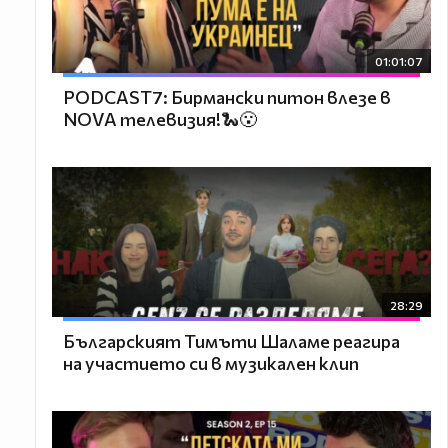
01:01:07
PODCAST7: Бирмански питон влезе в
NOVA телевизия!🐍😮
28:29
Българският Тимъти Шаламе реагира
на участието си в музикален клип