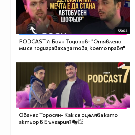
55:04
PODCAST7: ‪Боян Тодоров- "Отявлено
ми се подиграваха за това, което правя"
Ованес Торосян- Как се оцелява като
актьор в България?🎭💥