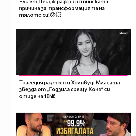
Елиът Пейдж разкри истинската
причина за трансформацията на
тялото си!😯💥
Трагедия разтърси Холивуд: Младата
звезда от „Годзила срещу Конг“ си
отиде на 18🕊️