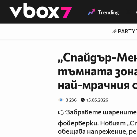
Member of
👾
Trending
🎉 PARTY
„Спайдър-Мен 
тъмната зона
най-мрачния с
3 236
15.05.2026
👉Забравете шарените
фойерверки. Новият „С
обещава напрежение, ре