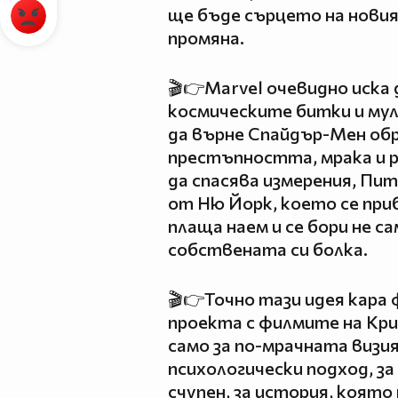
ще бъде сърцето на новия
промяна.
🎬👉Marvel очевидно иска 
космическите битки и му
да върне Спайдър-Мен обр
престъпността, мрака и 
да спасява измерения, Пи
от Ню Йорк, което се при
плаща наем и се бори не са
собствената си болка.
🎬👉Точно тази идея кара
проекта с филмите на Кр
само за по-мрачната визия
психологически подход, за
счупен, за история, която