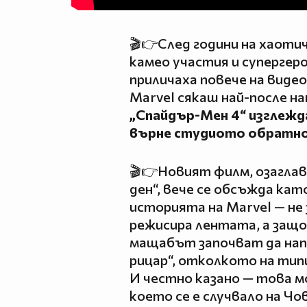
🎬👉След години на хаоти
камео участия и супергер
приличаха повече на видео
Marvel сякаш най-после н
„Спайдър-Мен 4“ изглеж
върне студиото обратно
🎬👉Новият филм, озаглав
ден“, вече се обсъжда кат
историята на Marvel — н
режисира лентата, а защ
мащабът започват да нап
рицар“, отколкото на тип
И честно казано — това м
което се е случвало на Чо