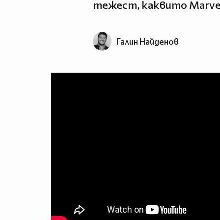
тежест, каквито Marvel 
Галин Найденов