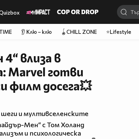
Quizbox
 TIME
👂 Клю – клю
🪀CHILL ZONE
⭐Lifestyle
4“ влиза в
: Marvel готви
и филм досега💥
 шеги и мултивселенските
пайдър-Мен“ с Том Холанд
ализъм и психологическа