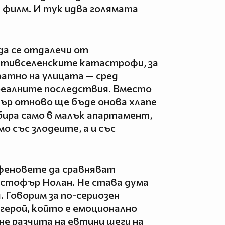
 филм. И тук идва голямата
да се отдалечи от
лтивселенските катастрофи, за
атно на улицата — сред
реалните последствия. Вместо
тър отново ще бъде онова хлапе
бира само в малък апартамент,
мо със злодеите, а и със
 феновете да сравняват
истофър Нолан. Не става дума
. Говорим за по-сериозен
 герой, който е емоционално
 не разчита на евтини шеги на