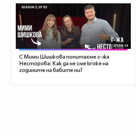
01:05:34
С Мими Шишкова попитахме г-жа
Несторова: Как да не сме broke на
годините на бабите ни?