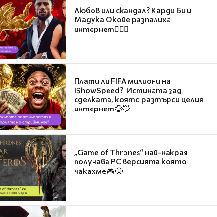
Любов или скандал? Карди Би и
Мадука Окойе разпалиха
интернет❤️‍🔥🔥
Плати ли FIFA милиони на
IShowSpeed?! Истината зад
сделката, която разтърси целия
интернет🤑💥
„Game of Thrones“ най-накрая
получава PC версията която
чакахме🎮🤩