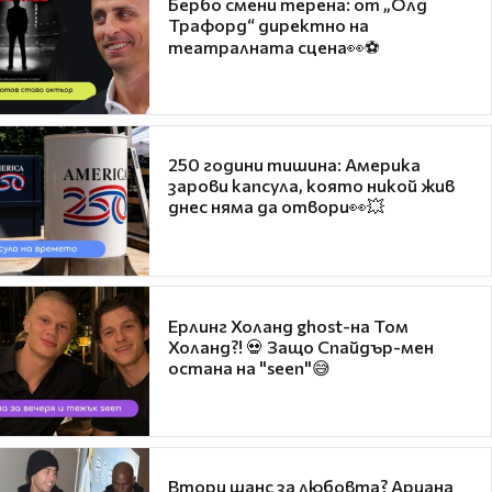
Бербо смени терена: от „Олд
Трафорд“ директно на
театралната сцена👀⚽
250 години тишина: Америка
зарови капсула, която никой жив
днес няма да отвори👀💥
Ерлинг Холанд ghost-на Том
Холанд?! 💀 Защо Спайдър-мен
остана на "seen"😅
Втори шанс за любовта? Ариана