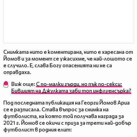
Снимката нито е коментирана, нито е харесана от
Йомов и за момент се ужасихме, че най-лошото се
е случило. Е, слава Богу опасенията ни не са
оправдаха.
Виж още:
С по-малки гърди, но пък по-секси:
Бившият на Джулката заби топ инфлуенсърка?
Под последната публикация на Георги Йомов Ариа
се е разписала. Става въпрос за снимка на
футболиста, на която той получава награда за
2021 г. Йомов се окичи с приза за трети най-добър
футболист в родния елит: