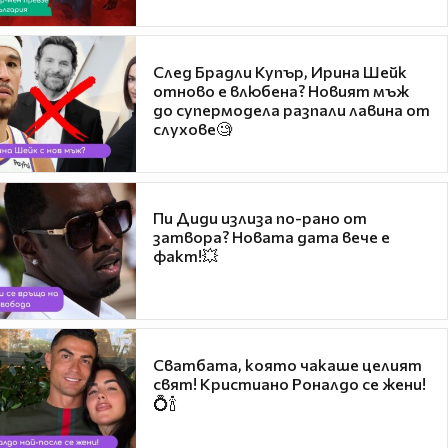
След Брадли Купър, Ирина Шейк
отново е влюбена? Новият мъж
до супермодела разпали лавина от
слухове🧐
Пи Диди излиза по-рано от
затвора? Новата дата вече е
факт!💥
Сватбата, която чакаше целият
свят! Кристиано Роналдо се жени!
💍🍾