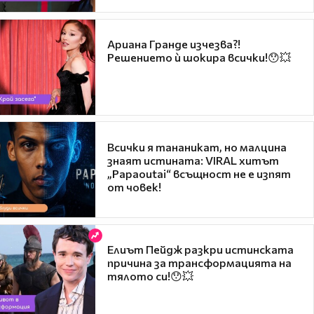
Ариана Гранде изчезва?!
Решението ѝ шокира всички!😯💥
Всички я тананикат, но малцина
знаят истината: VIRAL хитът
„Papaoutai“ всъщност не е изпят
от човек!
Елиът Пейдж разкри истинската
причина за трансформацията на
тялото си!😯💥