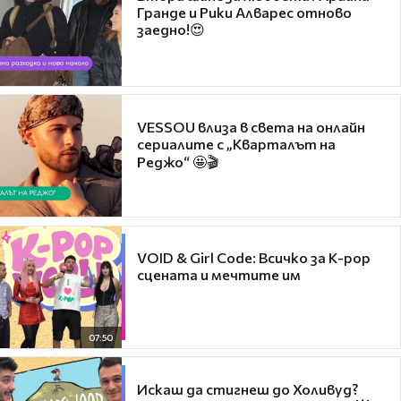
Гранде и Рики Алварес отново
заедно!😍
VESSOU влиза в света на онлайн
сериалите с „Кварталът на
Реджо“ 🤩🎬
VOID & Girl Code: Всичко за K-pop
сцената и мечтите им
07:50
Искаш да стигнеш до Холивуд?