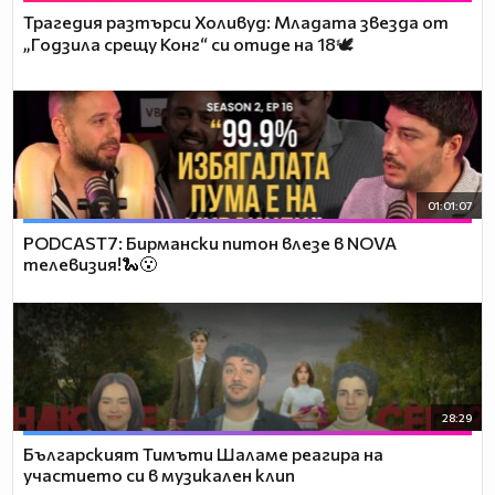
Трагедия разтърси Холивуд: Младата звезда от
„Годзила срещу Конг“ си отиде на 18🕊️
01:01:07
PODCAST7: Бирмански питон влезе в NOVA
телевизия!🐍😮
28:29
Българският Тимъти Шаламе реагира на
участието си в музикален клип