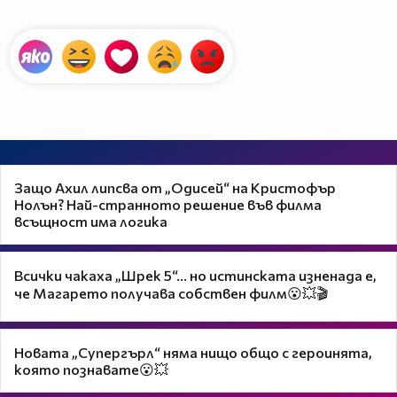
Защо Ахил липсва от „Одисей“ на Кристофър
Нолън? Най-странното решение във филма
всъщност има логика
Всички чакаха „Шрек 5“… но истинската изненада е,
че Магарето получава собствен филм😮💥🎬
Новата „Супергърл“ няма нищо общо с героинята,
която познавате😮💥