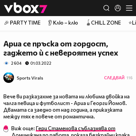
Member of
👾
🎉 PARTY TIME
👂 Клю – клю
🪀CHILL ZONE
⭐Li
Ариа се пръска от гордост,
гаджето ѝ с невероятен успех
2 604
01.03.2022
Sports Virals
СЛЕДВАЙ
116
Вече ви разказахме за новата ни любима двойка на
чалга певица и футболист - Ариа и Георги Йомов.
Двамата са заедно от над година, а приказката
между тях е повече от романтична.
Виж още:
Гери Стаменова съблазнява от
Доминикана по работа, показа безкрайни крака