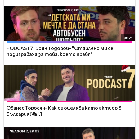
55:04
PODCAST7: ‪Боян Тодоров- "Отявлено ми се
подиграваха за това, което правя"
Ованес Торосян- Как се оцелява като актьор в
България?🎭💥