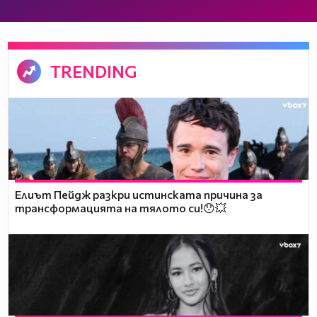
TRENDING
Елиът Пейдж разкри истинската причина за
трансформацията на тялото си!😯💥