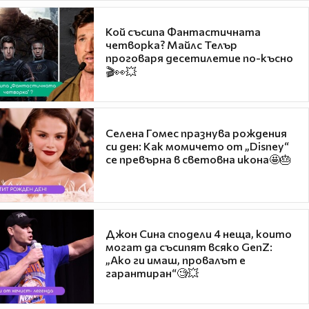
Кой съсипа Фантастичната
четворка? Майлс Телър
проговаря десетилетие по-късно
🎬👀💥
Селена Гомес празнува рождения
си ден: Как момичето от „Disney“
се превърна в световна икона🤩🎂
Джон Сина сподели 4 неща, които
могат да съсипят всяко GenZ:
„Ако ги имаш, провалът е
гарантиран“🧐💥