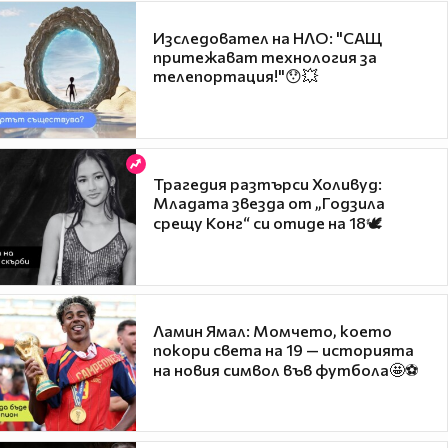
Изследовател на НЛО: "САЩ
притежават технология за
телепортация!"😯💥
Трагедия разтърси Холивуд:
Младата звезда от „Годзила
срещу Конг“ си отиде на 18🕊️
Ламин Ямал: Момчето, което
покори света на 19 — историята
на новия символ във футбола🤩⚽