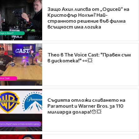
Защо Ахил липсва от „Одисей“ на
Кристофър Нолън? Най-
странното решение във филма
всъщност има логика
Theo в The Voice Cast: "Правен съм
в дискотека!" 👀💥
Съдията отложи сливането на
Paramount и Warner Bros. за 110
милиарда долара!😯💥