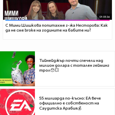
01:05:34
С Мими Шишкова попитахме г-жа Несторова: Как
да не сме broke на годините на бабите ни?
Тийнейджър почти спечели над
милион долара с тотален гейминг
трол😯💥
55 милиарда по-късно: EA вече
официално е собственост на
Саудитска Арабия💰