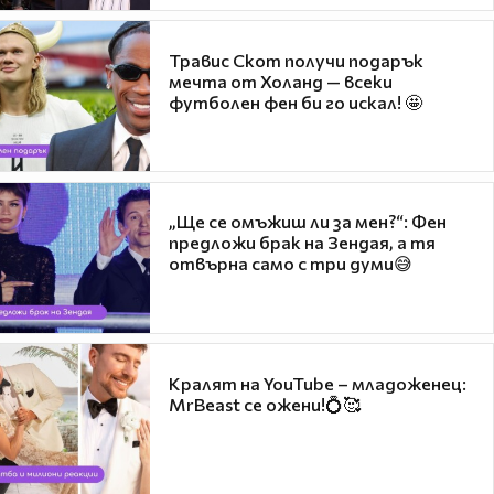
Травис Скот получи подарък
мечта от Холанд — всеки
футболен фен би го искал! 🤩
„Ще се омъжиш ли за мен?“: Фен
предложи брак на Зендая, а тя
отвърна само с три думи😅
Кралят на YouTube – младоженец:
MrBeast се ожени!💍🥰