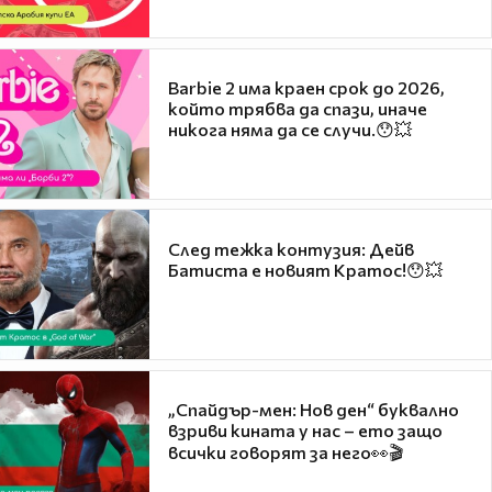
Barbie 2 има краен срок до 2026,
който трябва да спази, иначе
никога няма да се случи.😯💥
След тежка контузия: Дейв
Батиста е новият Кратос!😯💥
„Спайдър-мен: Нов ден“ буквално
взриви кината у нас – ето защо
всички говорят за него👀🎬