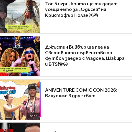
Топ 5 игри, които ще ти дадат
усещането за „Одисея“ на
Кристофър Нолан🤩🎮
Джъстин Бийбър ще пее на
Световното първенство по
футбол заедно с Мадона, Шакира
и BTS!⚽🤩
ANIVENTURE COMIC CON 2026:
Влязохме в друг свят!
08:16