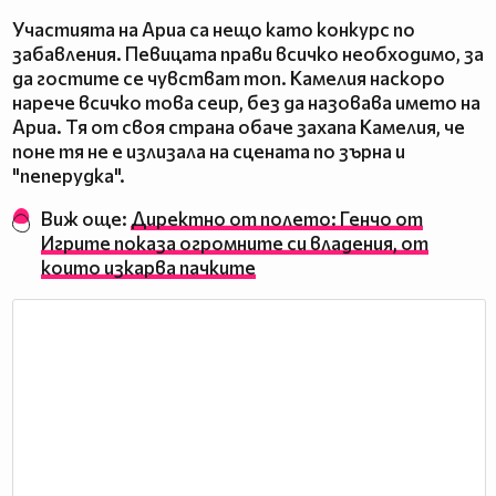
Участията на Ариа са нещо като конкурс по
забавления. Певицата прави всичко необходимо, за
да гостите се чувстват топ. Камелия наскоро
нарече всичко това сеир, без да назовава името на
Ариа. Тя от своя страна обаче захапа Камелия, че
поне тя не е излизала на сцената по зърна и
"пеперудка".
Виж още:
Директно от полето: Генчо от
Игрите показа огромните си владения, от
които изкарва пачките