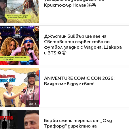
Кристофър Нолан🤩🎮
Джъстин Бийбър ще пее на
Световното първенство по
футбол заедно с Мадона, Шакира
и BTS!⚽🤩
ANIVENTURE COMIC CON 2026:
Влязохме в друг свят!
08:16
Бербо смени терена: от „Олд
Трафорд“ директно на