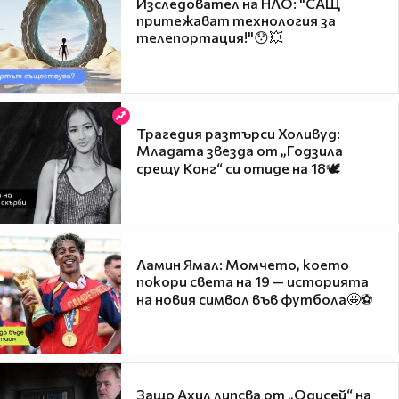
Изследовател на НЛО: "САЩ
притежават технология за
телепортация!"😯💥
Трагедия разтърси Холивуд:
Младата звезда от „Годзила
срещу Конг“ си отиде на 18🕊️
Ламин Ямал: Момчето, което
покори света на 19 — историята
на новия символ във футбола🤩⚽
Защо Ахил липсва от „Одисей“ на