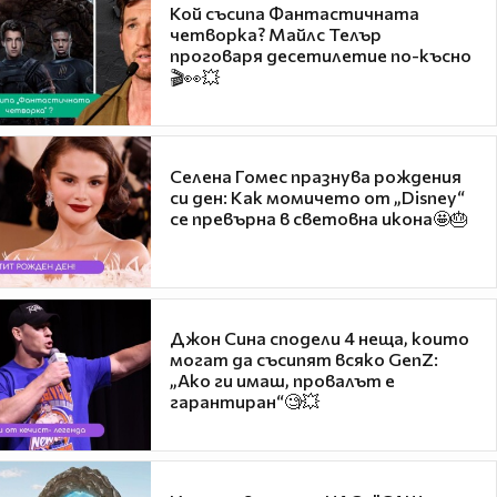
Кой съсипа Фантастичната
четворка? Майлс Телър
проговаря десетилетие по-късно
🎬👀💥
Селена Гомес празнува рождения
си ден: Как момичето от „Disney“
се превърна в световна икона🤩🎂
Джон Сина сподели 4 неща, които
могат да съсипят всяко GenZ:
„Ако ги имаш, провалът е
гарантиран“🧐💥