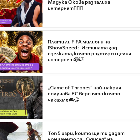
Мадука Окойе разпалиха
интернет❤️‍🔥🔥
Плати ли FIFA милиони на
IShowSpeed?! Истината зад
сделката, която разтърси целия
интернет🤑💥
„Game of Thrones“ най-накрая
получава PC версията която
чакахме🎮🤩
Топ 5 игри, които ще ти дадат
усещането за „Одисея“ на