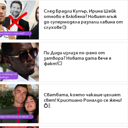
След Брадли Купър, Ирина Шейк
отново е влюбена? Новият мъж
до супермодела разпали лавина от
слухове🧐
Пи Диди излиза по-рано от
затвора? Новата дата вече е
факт!💥
Сватбата, която чакаше целият
свят! Кристиано Роналдо се жени!
💍🍾