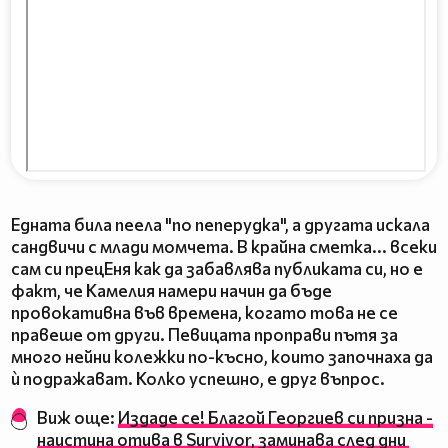
Едната била пеела "по пеперудка", а другата искала
сандвичи с млади момчета. В крайна сметка... всеки
сам си прецЕня как да забавлява публиката си, но е
факт, че Камелия намери начин да бъде
провокативна във времена, когато това не се
правеше от други. Певицата проправи пътя за
много нейни колежки по-късно, които започнаха да
ѝ подражават. Колко успешно, е друг въпрос.
Виж още:
Издаде се! Благой Георгиев си призна -
наистина отива в Survivor, заминава след дни