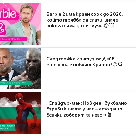
Barbie 2 има краен срок до 2026,
който трябва да спази, иначе
никога няма да се случи.😯💥
След тежка контузия: Дейв
Батиста е новият Кратос!😯💥
„Спайдър-мен: Нов ден“ буквално
взриви кината у нас – ето защо
всички говорят за него👀🎬