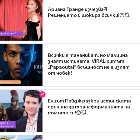
Ариана Гранде изчезва?!
Решението ѝ шокира всички!😯💥
Всички я тананикат, но малцина
знаят истината: VIRAL хитът
„Papaoutai“ всъщност не е изпят
от човек!
Елиът Пейдж разкри истинската
причина за трансформацията на
тялото си!😯💥