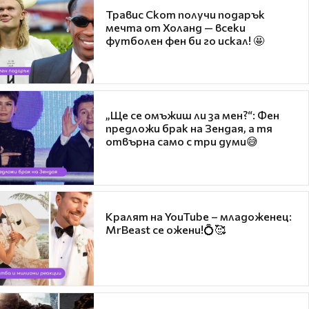
Травис Скот получи подарък
мечта от Холанд — всеки
футболен фен би го искал! 🤩
„Ще се омъжиш ли за мен?“: Фен
предложи брак на Зендая, а тя
отвърна само с три думи😅
Кралят на YouTube – младоженец:
MrBeast се ожени!💍🥰