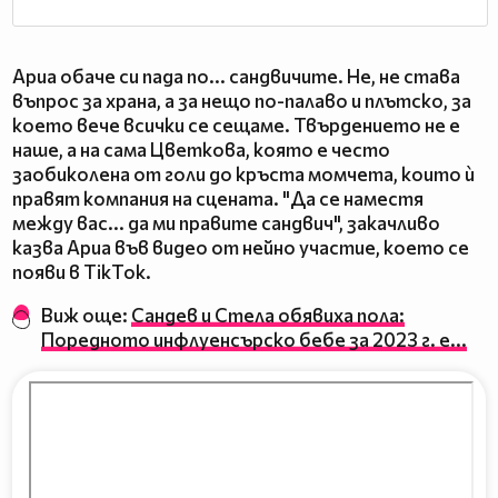
Ариа обаче си пада по... сандвичите. Не, не става
въпрос за храна, а за нещо по-палаво и плътско, за
което вече всички се сещаме. Твърдението не е
наше, а на сама Цветкова, която е често
заобиколена от голи до кръста момчета, които ѝ
правят компания на сцената. "Да се наместя
между вас... да ми правите сандвич", закачливо
казва Ариа във видео от нейно участие, което се
появи в TikTok.
Виж още:
Сандев и Стела обявиха пола:
Поредното инфлуенсърско бебе за 2023 г. е...