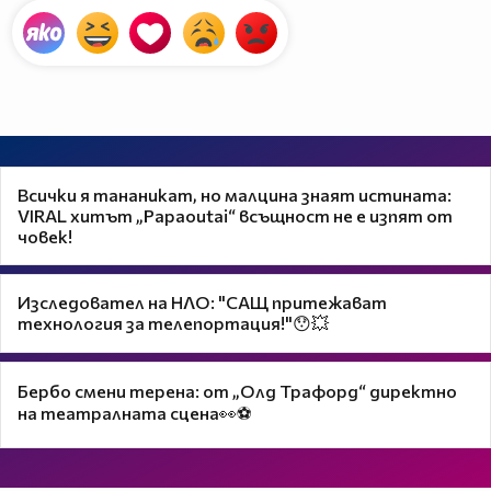
Всички я тананикат, но малцина знаят истината:
VIRAL хитът „Papaoutai“ всъщност не е изпят от
човек!
Изследовател на НЛО: "САЩ притежават
технология за телепортация!"😯💥
Бербо смени терена: от „Олд Трафорд“ директно
на театралната сцена👀⚽