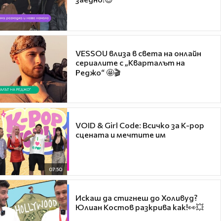
VESSOU влиза в света на онлайн
сериалите с „Кварталът на
Реджо“ 🤩🎬
VOID & Girl Code: Всичко за K-pop
сцената и мечтите им
07:50
Искаш да стигнеш до Холивуд?
Юлиан Костов разкрива как!👀💥