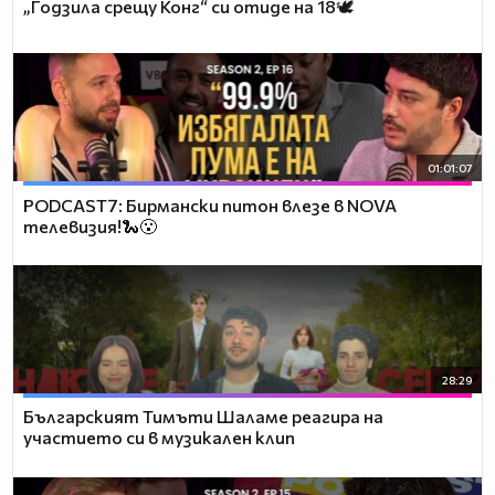
„Годзила срещу Конг“ си отиде на 18🕊️
01:01:07
PODCAST7: Бирмански питон влезе в NOVA
телевизия!🐍😮
28:29
Българският Тимъти Шаламе реагира на
участието си в музикален клип