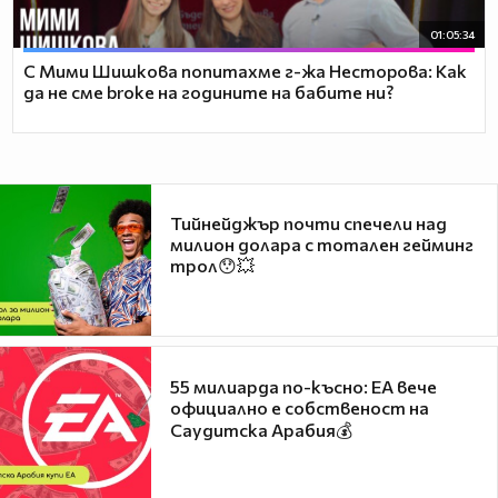
01:05:34
С Мими Шишкова попитахме г-жа Несторова: Как
да не сме broke на годините на бабите ни?
Тийнейджър почти спечели над
милион долара с тотален гейминг
трол😯💥
55 милиарда по-късно: EA вече
официално е собственост на
Саудитска Арабия💰