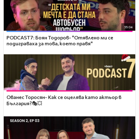
55:04
PODCAST7: ‪Боян Тодоров- "Отявлено ми се
подиграваха за това, което правя"
Ованес Торосян- Как се оцелява като актьор в
България?🎭💥