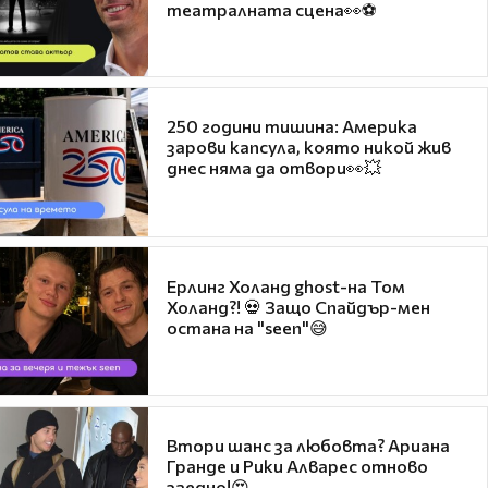
театралната сцена👀⚽
250 години тишина: Америка
зарови капсула, която никой жив
днес няма да отвори👀💥
Ерлинг Холанд ghost-на Том
Холанд?! 💀 Защо Спайдър-мен
остана на "seen"😅
Втори шанс за любовта? Ариана
Гранде и Рики Алварес отново
заедно!😍