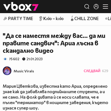
Member of
👾
🎉 PARTY TIME
👂 Клю – клю
🪀CHILL ZONE
⭐Li
"Да се наместя между вас... да ми
правите сандвич": Ариа лъсна в
скандално видео
75 602
21.01.2023
Music Virals
СЛЕДВАЙ
629
Мария Цветкова, известна като Ариа, определено
знае как да забавлява подпийналите студенти, а и
не само. На фолк дивата ѝ се носи славата, че е
пълен "терминатор" в нощните заведения, където
изнася супер шоу.