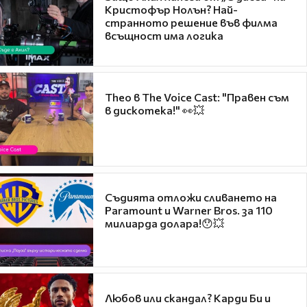
Кристофър Нолън? Най-
странното решение във филма
всъщност има логика
Theo в The Voice Cast: "Правен съм
в дискотека!" 👀💥
Съдията отложи сливането на
Paramount и Warner Bros. за 110
милиарда долара!😯💥
Любов или скандал? Карди Би и