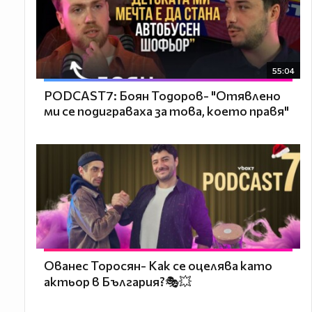
55:04
PODCAST7: ‪Боян Тодоров- "Отявлено
ми се подиграваха за това, което правя"
Ованес Торосян- Как се оцелява като
актьор в България?🎭💥