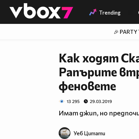
Member of
👾
Trending
🎉 PARTY
Как ходят Ск
Рапърите вт
феновете
13 295
29.03.2019
Имат джип, но предпоч
Уеб Цитати