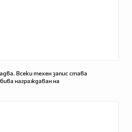
надва. Всеки техен запис става
бива награждаван на