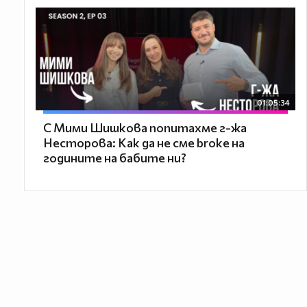
01:05:34
С Мими Шишкова попитахме г-жа
Несторова: Как да не сме broke на
годините на бабите ни?