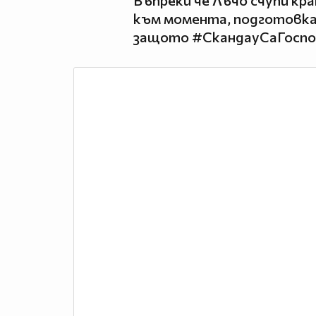
Въпреки че Лъчо счупи кра
към момента, подготовка
защото #СкандауСаГоспо