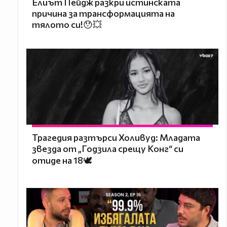
Елиът Пейдж разкри истинската
причина за трансформацията на
тялото си!😯💥
Трагедия разтърси Холивуд: Младата
звезда от „Годзила срещу Конг“ си
отиде на 18🕊️