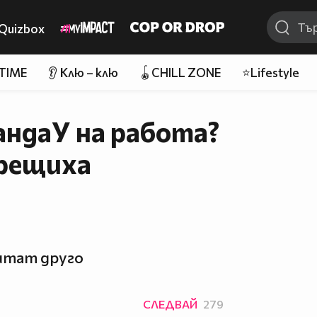
Quizbox
 TIME
👂 Клю – клю
🪀CHILL ZONE
⭐Lifestyle
андаУ на работа?
рещиха
итат друго
СЛЕДВАЙ
279