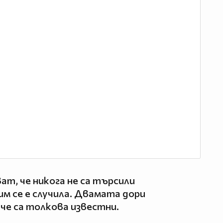
ат, че никога не са търсили
им се е случила. Двамата дори
 че са толкова известни.