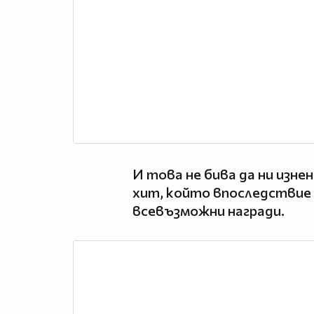
И това не бива да ни изне
хит, който впоследствие 
всевъзможни награди.