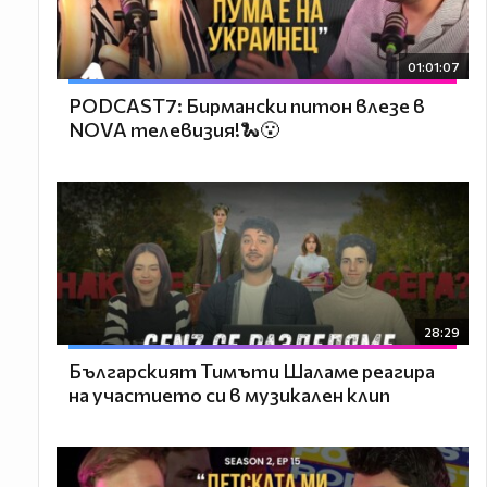
01:01:07
PODCAST7: Бирмански питон влезе в
NOVA телевизия!🐍😮
28:29
Българският Тимъти Шаламе реагира
на участието си в музикален клип