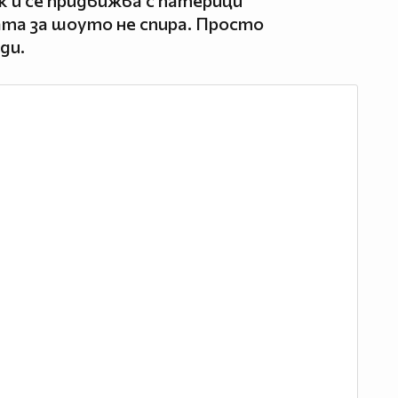
к и се придвижва с патерици
та за шоуто не спира. Просто
ди.