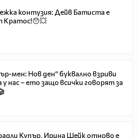
ежка контузия: Дейв Батиста е
 Кратос!😯💥
ър-мен: Нов ден“ буквално взриви
 у нас – ето защо всички говорят за
🎬
радли Купър, Ирина Шейк отново е