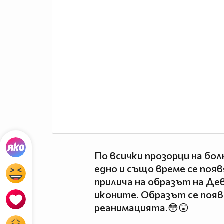
По всички прозорци на бол
едно и също време се появ
прилича на образът на Дев
иконите. Образът се появ
реанимацията.😳😲