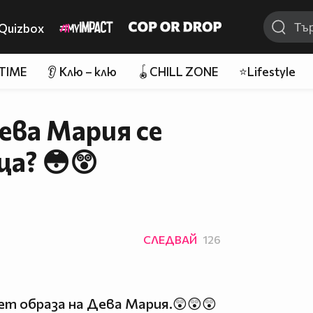
Quizbox
 TIME
👂 Клю – клю
🪀CHILL ZONE
⭐Lifestyle
ева Мария се
ца? 😳😲
СЛЕДВАЙ
126
ет образа на Дева Мария.😲😲😲