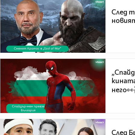
След т
новият
„Спайд
кината
него👀
След Б