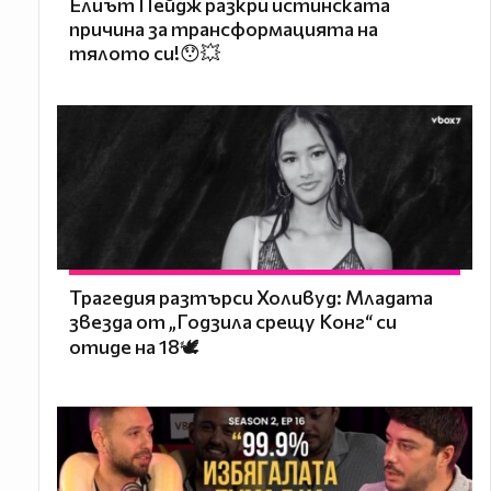
Елиът Пейдж разкри истинската
причина за трансформацията на
тялото си!😯💥
Трагедия разтърси Холивуд: Младата
звезда от „Годзила срещу Конг“ си
отиде на 18🕊️