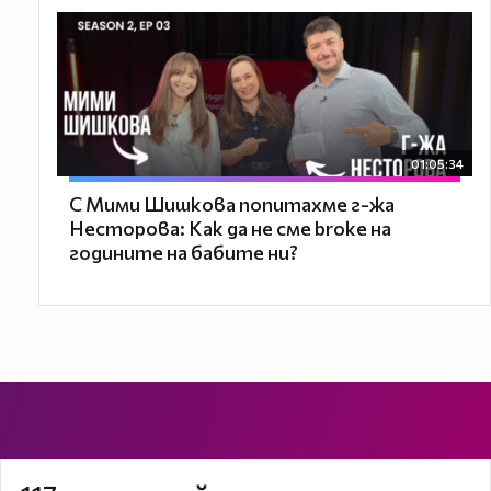
01:05:34
С Мими Шишкова попитахме г-жа
Несторова: Как да не сме broke на
годините на бабите ни?