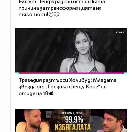
Елиът Пейдж разкри истинската
причина за трансформацията на
тялото си!😯💥
Трагедия разтърси Холивуд: Младата
звезда от „Годзила срещу Конг“ си
отиде на 18🕊️