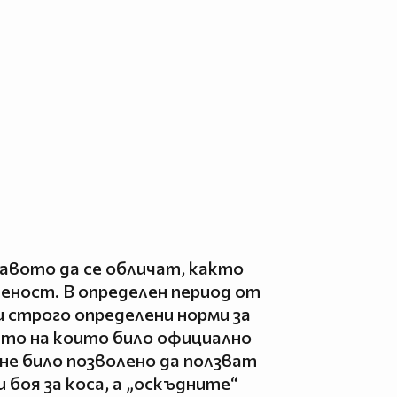
равото да се обличат, както
деност. В определен период от
 строго определени норми за
ето на които било официално
не било позволено да ползват
и боя за коса, а „оскъдните“