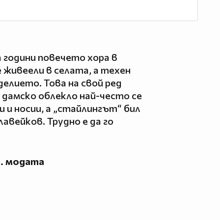
 години повечето хора в
 живеели в селата, а техен
елието. Това на свой ред
 дамско облекло най-често се
 и носии, а „стайлингът“ бил
авейков. Трудно е да го
ц. модата