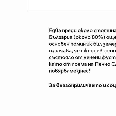
Едва преди около стотина
България (около 80%) още
основен поминък бил земед
означава, че ежедневното
състояло от ленени фусти
като от поема на Пенчо Сл
повярваме днес!
За благоприличието и со