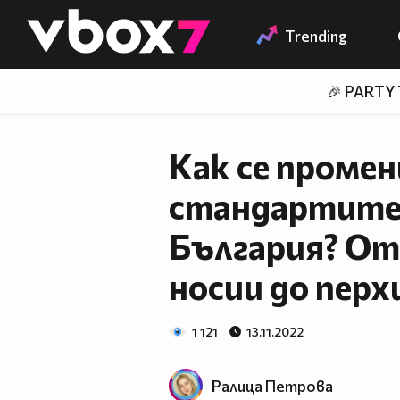
Member of
👾
Trending
🎉 PARTY
Как се проме
стандартите 
България? От
носии до перх
1 121
13.11.2022
Ралица Петровa