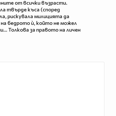
жените от всички възрасти.
ла твърде къса (според
а, рискувала милицията да
на бедрото ѝ, който не можел
и… Толкова за правото на личен