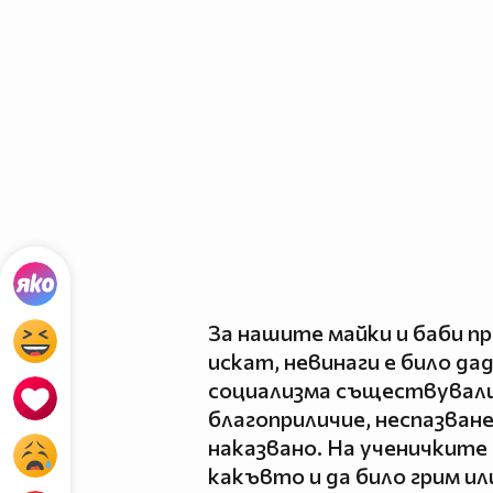
За нашите майки и баби п
искат, невинаги е било да
социализма съществували
благоприличие, неспазван
наказвано. На ученичките 
какъвто и да било грим ил