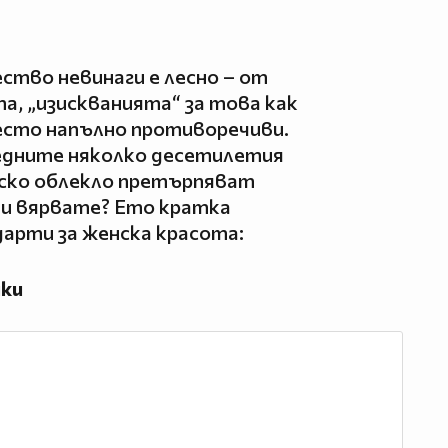
ство невинаги е лесно – от
а, „изискванията“ за това как
често напълно противоречиви.
едните няколко десетилетия
мско облекло претърпяват
ни вярвате? Ето кратка
арти за женска красота:
йки