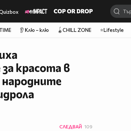
Quizbox
 TIME
👂 Клю – клю
🪀CHILL ZONE
⭐Lifestyle
ниха
за красота в
 народните
идрола
СЛЕДВАЙ
109