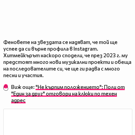
Феновете на звездата се надяват, че той ще
успее да си върне профила в Instagram.
Хитмейкърът наскоро сподели, че през 2023 г. му
предстоят много нови музикални проекти и обеща
на последователите си, че ще ги радва с много
песни и участия.
Виж още:
"Не кърпим положението": Поли от
"Един за друг" отговори на клюки по техен
адрес