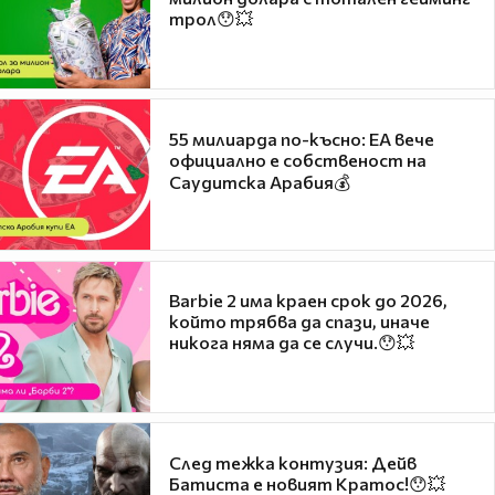
трол😯💥
55 милиарда по-късно: EA вече
официално е собственост на
Саудитска Арабия💰
Barbie 2 има краен срок до 2026,
който трябва да спази, иначе
никога няма да се случи.😯💥
След тежка контузия: Дейв
Батиста е новият Кратос!😯💥