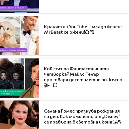
Кралят на YouTube – младоженец:
MrBeast се ожени!💍🥰
Кой съсипа Фантастичната
четворка? Майлс Телър
проговаря десетилетие по-късно
🎬👀💥
Селена Гомес празнува рождения
си ден: Как момичето от „Disney“
се превърна в световна икона🤩🎂