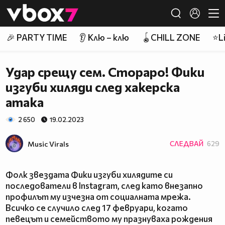
Member of
👾
🎉 PARTY TIME
👂 Клю – клю
🪀CHILL ZONE
⭐Li
Удар срещу сем. Стораро! Фики
изгуби хиляди след хакерска
атака
2 650
19.02.2023
Music Virals
СЛЕДВАЙ
629
Фолк звездата Фики изгуби хилядите си
последователи в Instagram, след като внезапно
профилът му изчезна от социалната мрежа.
Всичко се случило след 17 февруари, когато
певецът и семейството му празнуваха рождения