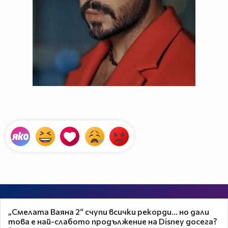
„Смелата Ваяна 2“ счупи всички рекорди... но дали
това е най-слабото продължение на Disney досега?