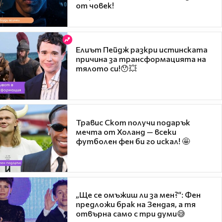
от човек!
Елиът Пейдж разкри истинската
причина за трансформацията на
тялото си!😯💥
Травис Скот получи подарък
мечта от Холанд — всеки
футболен фен би го искал! 🤩
„Ще се омъжиш ли за мен?“: Фен
предложи брак на Зендая, а тя
отвърна само с три думи😅