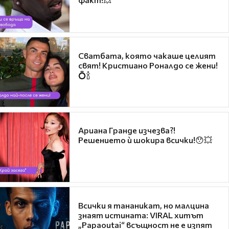
Сватбата, която чакаше целият
свят! Кристиано Роналдо се жени!
💍🍾
Ариана Гранде изчезва?!
Решението ѝ шокира всички!😯💥
Всички я тананикат, но малцина
знаят истината: VIRAL хитът
„Papaoutai“ всъщност не е изпят