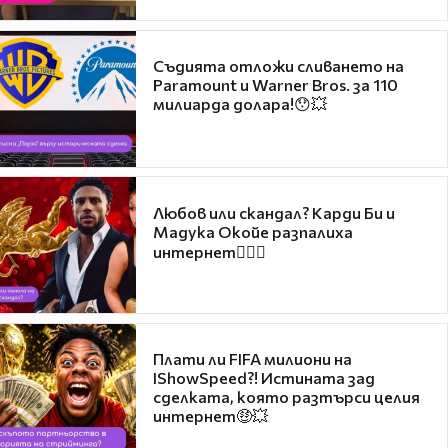
Съдията отложи сливането на
Paramount и Warner Bros. за 110
милиарда долара!😯💥
Любов или скандал? Карди Би и
Мадука Окойе разпалиха
интернет❤️‍🔥🔥
Плати ли FIFA милиони на
IShowSpeed?! Истината зад
сделката, която разтърси целия
интернет🤑💥