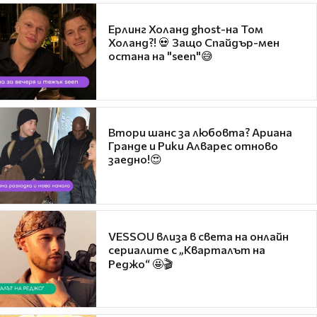
Ерлинг Холанд ghost-на Том
Холанд?! 💀 Защо Спайдър-мен
остана на "seen"😅
Втори шанс за любовта? Ариана
Гранде и Рики Алварес отново
заедно!😍
VESSOU влиза в света на онлайн
сериалите с „Кварталът на
Реджо“ 🤩🎬