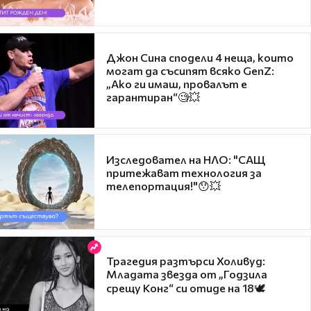
Джон Сина сподели 4 неща, които
могат да съсипят всяко GenZ:
„Ако ги имаш, провалът е
гарантиран“🧐💥
Изследовател на НЛО: "САЩ
притежават технология за
телепортация!"😯💥
Трагедия разтърси Холивуд:
Младата звезда от „Годзила
срещу Конг“ си отиде на 18🕊️