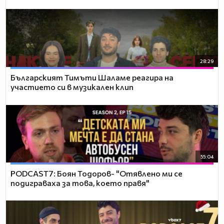
28:29
Българският Тимъти Шаламе реагира на
участието си в музикален клип
55:04
PODCAST7: ‪Боян Тодоров- "Отявлено ми се
подиграваха за това, което правя"