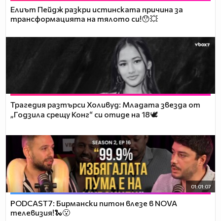
Елиът Пейдж разкри истинската причина за
трансформацията на тялото си!😯💥
Трагедия разтърси Холивуд: Младата звезда от
„Годзила срещу Конг“ си отиде на 18🕊️
01:01:07
PODCAST7: Бирмански питон влезе в NOVA
телевизия!🐍😮