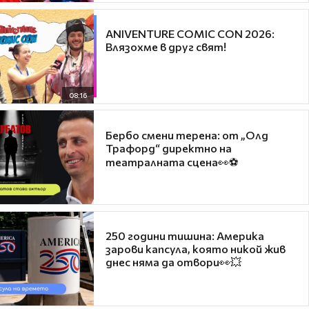
ANIVENTURE COMIC CON 2026:
Влязохме в друг свят!
08:16
Бербо смени терена: от „Олд
Трафорд“ директно на
театралната сцена👀⚽
250 години тишина: Америка
зарови капсула, която никой жив
днес няма да отвори👀💥