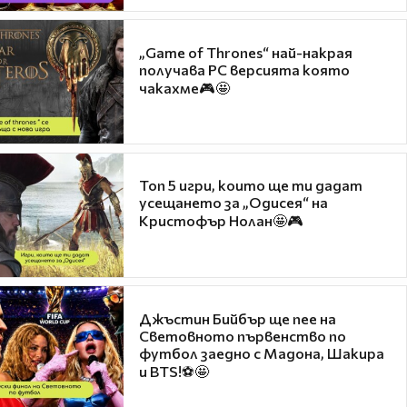
„Game of Thrones“ най-накрая
получава PC версията която
чакахме🎮🤩
Топ 5 игри, които ще ти дадат
усещането за „Одисея“ на
Кристофър Нолан🤩🎮
Джъстин Бийбър ще пее на
Световното първенство по
футбол заедно с Мадона, Шакира
и BTS!⚽🤩