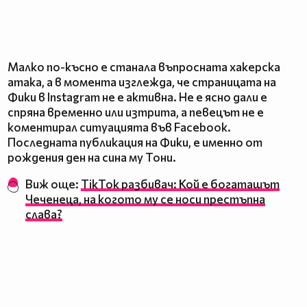
Малко по-късно е станала въпросната хакерска
атака, а в момента изглежда, че страницата на
Фики в Instagram не е активна. Не е ясно дали е
спряна временно или изтрита, а певецът не е
коментирал ситуацията във Facebook.
Последната публикация на Фики, е именно от
рождения ден на сина му Тони.
Виж още:
TikTok разбивач: Кой е богаташът
Чеченеца, на когото му се носи престъпна
слава?