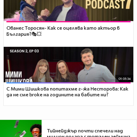
Ованес Торосян- Как се оцелява като актьор в
България?🎭💥
01:05:34
С Мими Шишкова попитахме г-жа Несторова: Как
да не сме broke на годините на бабите ни?
Тийнейджър почти спечели над
милион долара с тотален гейминг