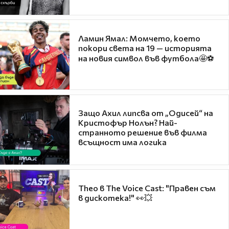
Ламин Ямал: Момчето, което
покори света на 19 — историята
на новия символ във футбола🤩⚽
Защо Ахил липсва от „Одисей“ на
Кристофър Нолън? Най-
странното решение във филма
всъщност има логика
Theo в The Voice Cast: "Правен съм
в дискотека!" 👀💥