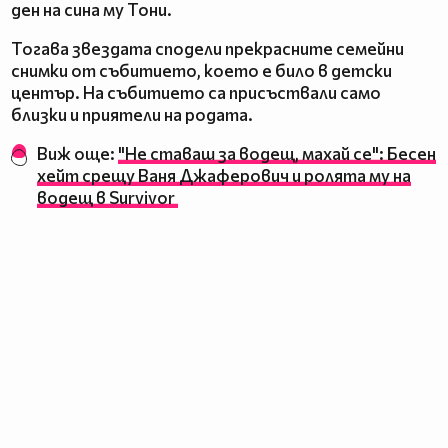
ден на сина му Тони.
Тогава звездата сподели прекрасните семейни
снимки от събитието, което е било в детски
център. На събитието са присъствали само
близки и приятели на родата.
Виж още:
"Не ставаш за водещ, махай се": Бесен
хейт срещу Ваня Джаферович и ролята му на
водещ в Survivor