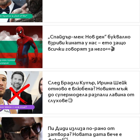
„Спайдър-мен: Нов ден“ буквално
взриви кината у нас – ето защо
всички говорят за него👀🎬
След Брадли Купър, Ирина Шейк
отново е влюбена? Новият мъж
до супермодела разпали лавина от
слухове🧐
Пи Диди излиза по-рано от
затвора? Новата дата вече е
факт!💥