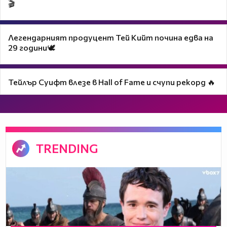
🎬
Легендарният продуцент Тей Кийт почина едва на
29 години🕊️
Тейлър Суифт влезе в Hall of Fame и счупи рекорд 🔥
TRENDING