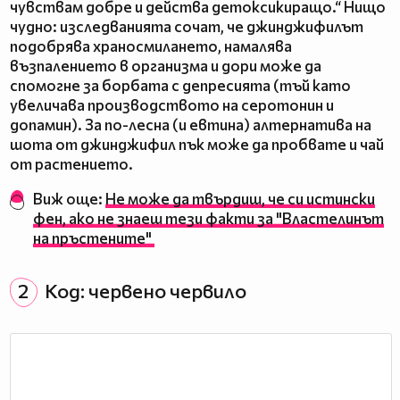
чувствам добре и действа детоксикиращо.“ Нищо
чудно: изследванията сочат, че джинджифилът
подобрява храносмилането, намалява
възпалението в организма и дори може да
спомогне за борбата с депресията (тъй като
увеличава производството на серотонин и
допамин). За по-лесна (и евтина) алтернатива на
шота от джинджифил пък може да пробвате и чай
от растението.
Виж още:
Не може да твърдиш, че си истински
фен, ако не знаеш тези факти за "Властелинът
на пръстените"
2
Код: червено червило