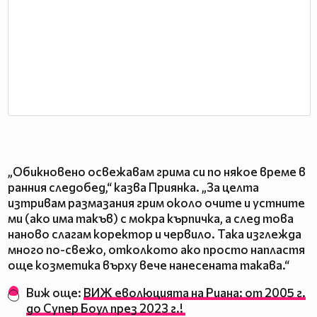
„Обикновено освежавам грима си по някое време в
ранния следобед,“ казва Приянка. „За целта
изтривам размазания грим около очите и устните
ми (ако има такъв) с мокра кърпичка, а след това
наново слагам коректор и червило. Така изглежда
много по-свежо, отколкото ако просто напластя
още козметика върху вече нанесената такава.“
Виж още:
ВИЖ еволюцията на Риана: от 2005 г.
до Супер Боул през 2023 г.!