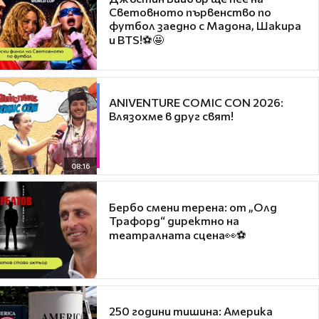
Световното първенство по
футбол заедно с Мадона, Шакира
и BTS!⚽🤩
ANIVENTURE COMIC CON 2026:
Влязохме в друг свят!
08:16
Бербо смени терена: от „Олд
Трафорд“ директно на
театралната сцена👀⚽
250 години тишина: Америка