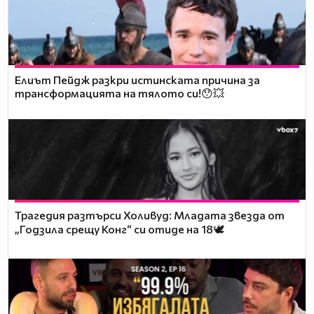
Елиът Пейдж разкри истинската причина за
трансформацията на тялото си!😯💥
Трагедия разтърси Холивуд: Младата звезда от
„Годзила срещу Конг“ си отиде на 18🕊️