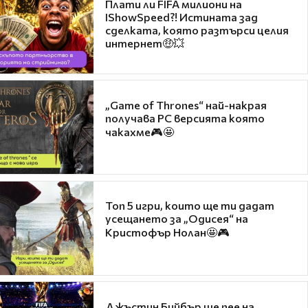
Плати ли FIFA милиони на
IShowSpeed?! Истината зад
сделката, която разтърси целия
интернет🤑💥
„Game of Thrones“ най-накрая
получава PC версията която
чакахме🎮🤩
Топ 5 игри, които ще ти дадат
усещането за „Одисея“ на
Кристофър Нолан🤩🎮
Джъстин Бийбър ще пее на