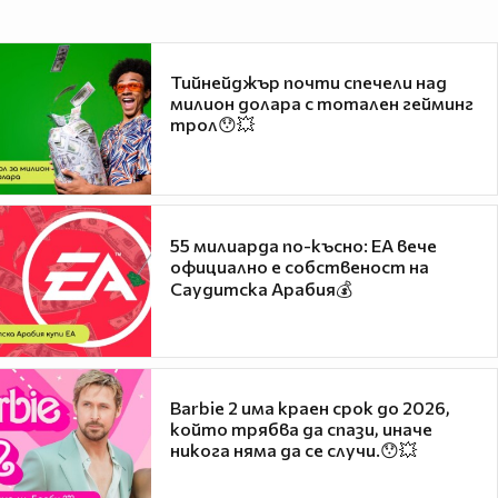
Тийнейджър почти спечели над
милион долара с тотален гейминг
трол😯💥
55 милиарда по-късно: EA вече
официално е собственост на
Саудитска Арабия💰
Barbie 2 има краен срок до 2026,
който трябва да спази, иначе
никога няма да се случи.😯💥