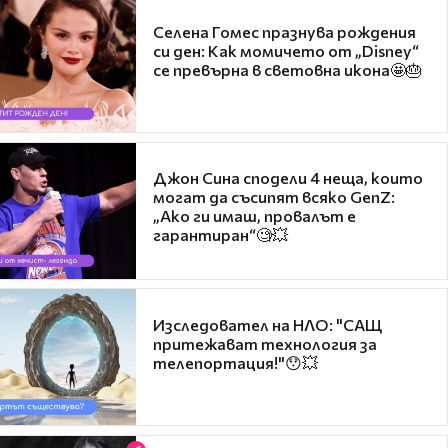
Селена Гомес празнува рождения
си ден: Как момичето от „Disney“
се превърна в световна икона🤩🎂
Джон Сина сподели 4 неща, които
могат да съсипят всяко GenZ:
„Ако ги имаш, провалът е
гарантиран“🧐💥
Изследовател на НЛО: "САЩ
притежават технология за
телепортация!"😯💥