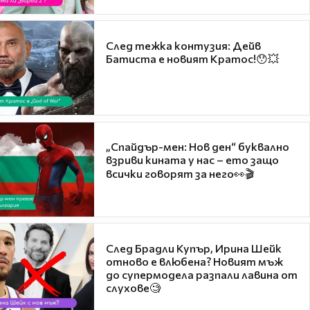
След тежка контузия: Дейв
Батиста е новият Кратос!😯💥
„Спайдър-мен: Нов ден“ буквално
взриви кината у нас – ето защо
всички говорят за него👀🎬
След Брадли Купър, Ирина Шейк
отново е влюбена? Новият мъж
до супермодела разпали лавина от
слухове🧐