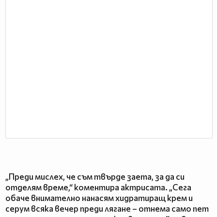
„Преди мислех, че съм твърде заета, за да си
отделям време,“ коментира актрисата. „Сега
обаче внимателно нанасям хидратиращ крем и
серум всяка вечер преди лягане – отнема само пет