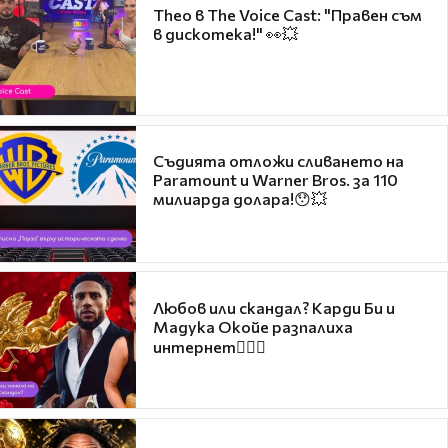
Theo в The Voice Cast: "Правен съм
в дискотека!" 👀💥
Съдията отложи сливането на
Paramount и Warner Bros. за 110
милиарда долара!😯💥
Любов или скандал? Карди Би и
Мадука Окойе разпалиха
интернет❤️‍🔥🔥