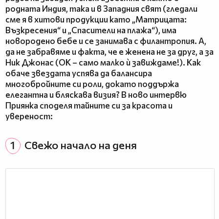
родната Индия, така и в Западния свят (гледали
сме я в хитови продукции като „Матрицата:
Възкресения“ и „Спасители на плажа“), има
новородено бебе и се занимава с филантропия. А,
да не забравяме и факта, че е женена не за друг, а за
Ник Джонас (ОК – само малко ѝ завиждаме!). Как
обаче звездата успява да балансира
многобройните си роли, докато поддържа
елегантна и бляскава визия? В ново интервю
Приянка споделя тайните си за красота и
увереност:
1
Свежо начало на деня