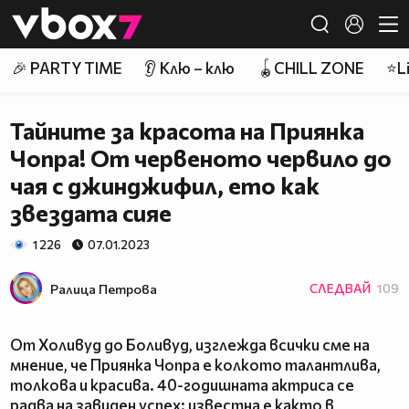
Member of
👾
🎉 PARTY TIME
👂 Клю – клю
🪀CHILL ZONE
⭐Li
Тайните за красота на Приянка
Чопра! От червеното червило до
чая с джинджифил, ето как
звездата сияе
1 226
07.01.2023
Ралица Петровa
СЛЕДВАЙ
109
От Холивуд до Боливуд, изглежда всички сме на
мнение, че Приянка Чопра е колкото талантлива,
толкова и красива. 40-годишната актриса се
радва на завиден успех: известна е както в