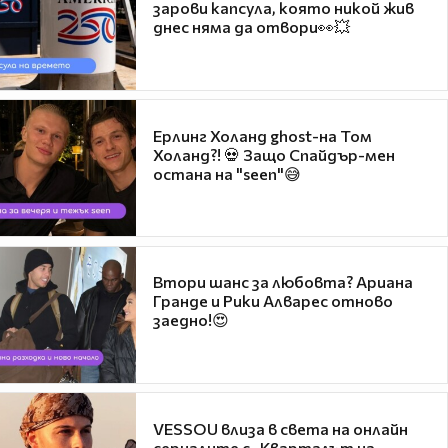
зарови капсула, която никой жив
днес няма да отвори👀💥
Ерлинг Холанд ghost-на Том
Холанд?! 💀 Защо Спайдър-мен
остана на "seen"😅
Втори шанс за любовта? Ариана
Гранде и Рики Алварес отново
заедно!😍
VESSOU влиза в света на онлайн
сериалите с „Кварталът на