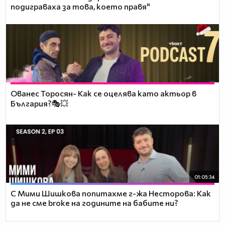
подиграваха за това, което правя"
Ованес Торосян- Как се оцелява като актьор в
България?🎭💥
01:05:34
С Мими Шишкова попитахме г-жа Несторова: Как
да не сме broke на годините на бабите ни?