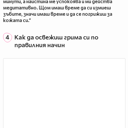
минути, а наистина ме успокоява и ми действа
медитативно. Щом имаш време да си измиеш
зъбите, значи имаш време и да се погрижиш за
кожата си.“
4
Как да освежиш грима си по
правилния начин