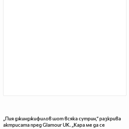
„Пия джинджифилов шот всяка сутрин,“ разкрива
актрисата пред Glamour UK. „Кара ме да се