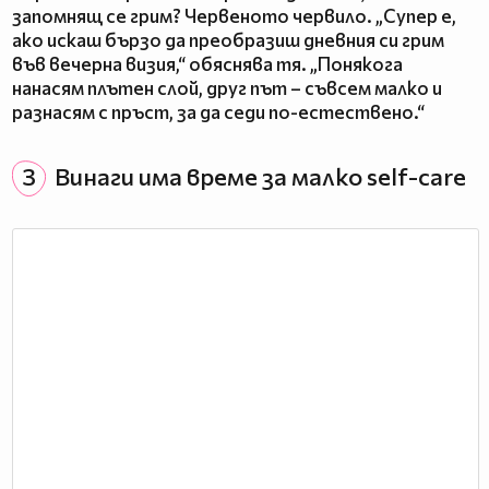
запомнящ се грим? Червеното червило. „Супер е,
ако искаш бързо да преобразиш дневния си грим
във вечерна визия,“ обяснява тя. „Понякога
нанасям плътен слой, друг път – съвсем малко и
разнасям с пръст, за да седи по-естествено.“
3
Винаги има време за малко self-care