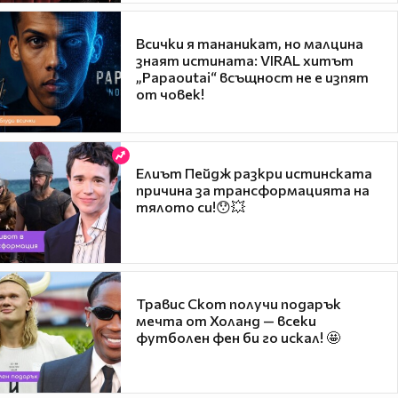
Всички я тананикат, но малцина
знаят истината: VIRAL хитът
„Papaoutai“ всъщност не е изпят
от човек!
Елиът Пейдж разкри истинската
причина за трансформацията на
тялото си!😯💥
Травис Скот получи подарък
мечта от Холанд — всеки
футболен фен би го искал! 🤩