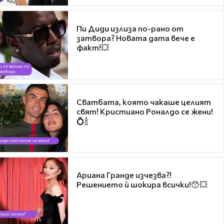
Пи Диди излиза по-рано от
затвора? Новата дата вече е
факт!💥
Сватбата, която чакаше целият
свят! Кристиано Роналдо се жени!
💍🍾
Ариана Гранде изчезва?!
Решението ѝ шокира всички!😯💥