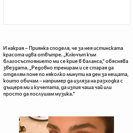
И накрая – Приянка споделя, че за нея истинската
красота идва отвътре. „Ключът към
благосъстоянието ми се крие в баланса,“ обяснява
звездата. „Редовно тренирам и се старая да
отделям поне по няколко минути на ден за нещата,
които обичам – например да изляза на разходка с
дъщеря ми и кучетата, да изпия чаша чай или
просто да послушам музика.“