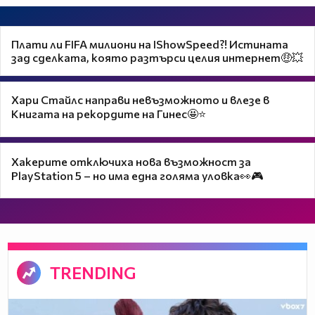
Плати ли FIFA милиони на IShowSpeed?! Истината
зад сделката, която разтърси целия интернет🤑💥
Хари Стайлс направи невъзможното и влезе в
Книгата на рекордите на Гинес🤩⭐
Хакерите отключиха нова възможност за
PlayStation 5 – но има една голяма уловка👀🎮
TRENDING