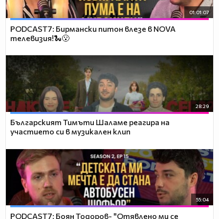
01:01:07
PODCAST7: Бирмански питон влезе в NOVA
телевизия!🐍😮
28:29
Българският Тимъти Шаламе реагира на
участието си в музикален клип
55:04
PODCAST7: ‪Боян Тодоров- "Отявлено ми се