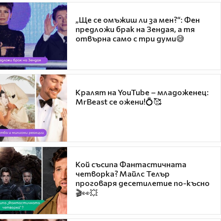
„Ще се омъжиш ли за мен?“: Фен
предложи брак на Зендая, а тя
отвърна само с три думи😅
Кралят на YouTube – младоженец:
MrBeast се ожени!💍🥰
Кой съсипа Фантастичната
четворка? Майлс Телър
проговаря десетилетие по-късно
🎬👀💥