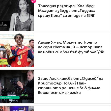
Трагедия разтърси Холивуд:
Младата звезда от „Годзила
срещу Конг“ си отиде на 18🕊️
Ламин Ямал: Момчето, което
покори света на 19 — историята
на новия символ във футбола🤩⚽
Защо Ахил липсва от „Одисей“ на
Кристофър Нолън? Най-
странното решение във филма
всъщност има логика