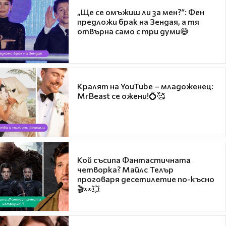
„Ще се омъжиш ли за мен?“: Фен
предложи брак на Зендая, а тя
отвърна само с три думи😅
Кралят на YouTube – младоженец:
MrBeast се ожени!💍🥰
Кой съсипа Фантастичната
четворка? Майлс Телър
проговаря десетилетие по-късно
🎬👀💥