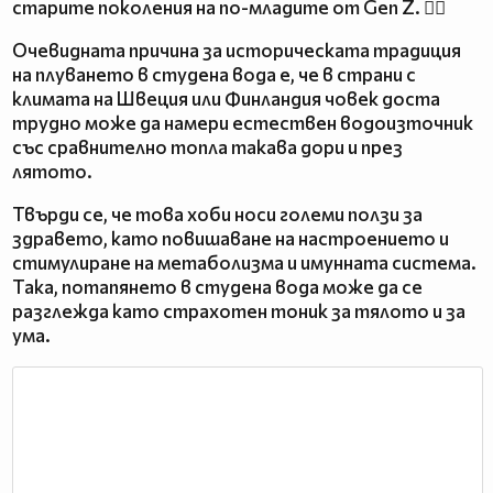
старите поколения на по-младите от Gen Z. 🤽‍♀️
Очевидната причина за историческата традиция
на плуването в студена вода е, че в страни с
климата на Швеция или Финландия човек доста
трудно може да намери естествен водоизточник
със сравнително топла такава дори и през
лятото.
Твърди се, че това хоби носи големи ползи за
здравето, като повишаване на настроението и
стимулиране на метаболизма и имунната система.
Така, потапянето в студена вода може да се
разглежда като страхотен тоник за тялото и за
ума.