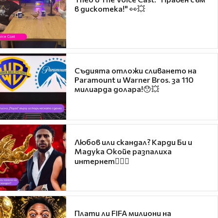
в дискотека!" 👀💥
Съдията отложи сливането на
Paramount и Warner Bros. за 110
милиарда долара!😯💥
Любов или скандал? Карди Би и
Мадука Окойе разпалиха
интернет❤️‍🔥🔥
Плати ли FIFA милиони на