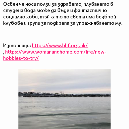
Освен че носи ползи за здравето, плуването в
студена вода може да бъде и фантастично
социално хоби, тъй като по света има безброй
клубове и групи за подкрепа за упражняването му.
Източници:
https://www.bhf.org.uk/
,
https://www.womanandhome.com/life/new-
hobbies-to-try/