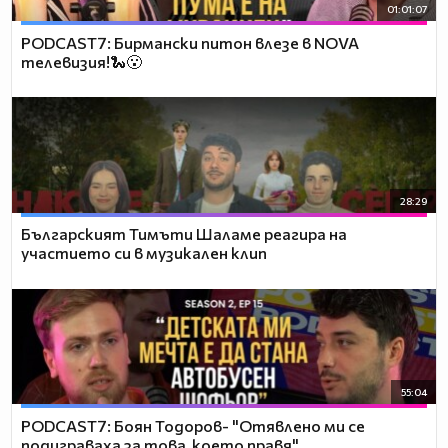
01:01:07
PODCAST7: Бирмански питон влезе в NOVA
телевизия!🐍😮
28:29
Българският Тимъти Шаламе реагира на
участието си в музикален клип
55:04
PODCAST7: ‪Боян Тодоров- "Отявлено ми се
подиграваха за това, което правя"