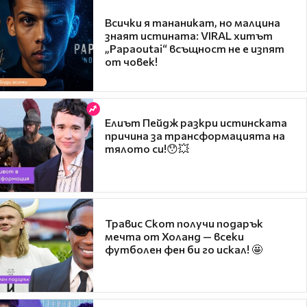
Всички я тананикат, но малцина
знаят истината: VIRAL хитът
„Papaoutai“ всъщност не е изпят
от човек!
Елиът Пейдж разкри истинската
причина за трансформацията на
тялото си!😯💥
Травис Скот получи подарък
мечта от Холанд — всеки
футболен фен би го искал! 🤩