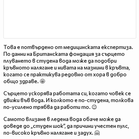
Това е потвърдено от медицинската експертиза.
По данни на Британската фондация за сърцето
плуването в студена вода може да подобри
кръвното налягане и нивата на мазнини в кръвта,
когато се практикува редовно от хора в добро
общо здраве. 🤩
Сърцето ускорява работата си, когато човек се
движи във вода. И колкото е по-студена, толкова
по-усилено трябва да работи то. 😉
Самото влизане в ледена вода обаче може да
доведе до „студен шок”, да причини учестен пулс,
по-високо кръвно налягане и задух. 🤗