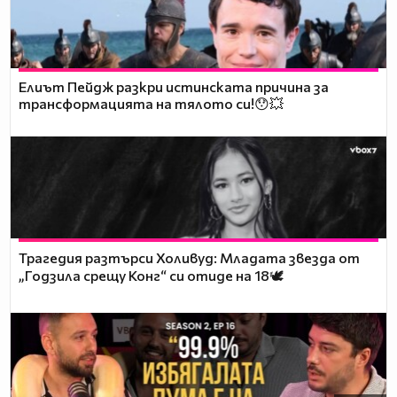
Елиът Пейдж разкри истинската причина за
трансформацията на тялото си!😯💥
Трагедия разтърси Холивуд: Младата звезда от
„Годзила срещу Конг“ си отиде на 18🕊️