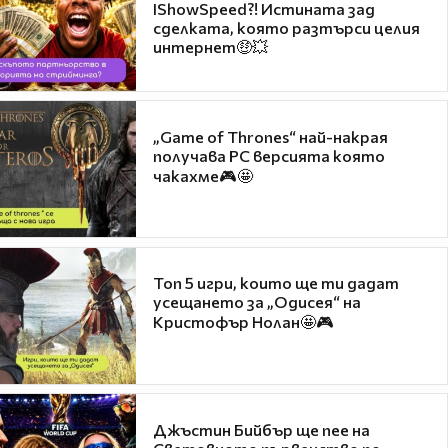
IShowSpeed?! Истината зад
сделката, която разтърси целия
интернет🤑💥
„Game of Thrones“ най-накрая
получава PC версията която
чакахме🎮🤩
Топ 5 игри, които ще ти дадат
усещането за „Одисея“ на
Кристофър Нолан🤩🎮
Джъстин Бийбър ще пее на