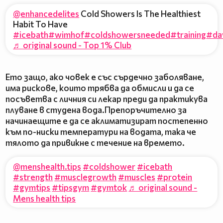
@enhancedelites
Cold Showers Is The Healthiest
Habit To Have
#icebath
#wimhof
#coldshowersneeded
#training
#da
♬ original sound - Top 1% Club
Ето защо, ако човек е със сърдечно заболяване,
има рискове, които трябва да обмисли и да се
посъветва с личния си лекар преди да практикува
плуване в студена вода.Препоръчително за
начинаещите е да се аклиматизират постепенно
към по-ниски температури на водата, така че
тялото да привикне с течение на времето.
@menshealth.tips
#coldshower
#icebath
#strength
#musclegrowth
#muscles
#protein
#gymtips
#tipsgym
#gymtok
♬ original sound -
Mens health tips