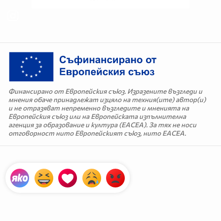
Финансирано от Европейския съюз. Изразените възгледи и
мнения обаче принадлежат изцяло на техния(ите) автор(и)
и не отразяват непременно възгледите и мненията на
Европейския съюз или на Европейската изпълнителна
агенция за образование и култура (EACEA). За тях не носи
отговорност нито Европейският съюз, нито EACEA.