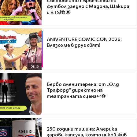
Световното първенство по
футбол заедно с Мадона, Шакира
и BTS!⚽🤩
ANIVENTURE COMIC CON 2026:
Влязохме в друг свят!
08:16
Бербо смени терена: от „Олд
Трафорд“ директно на
театралната сцена👀⚽
250 години тишина: Америка
зарови капсула, която никой жив