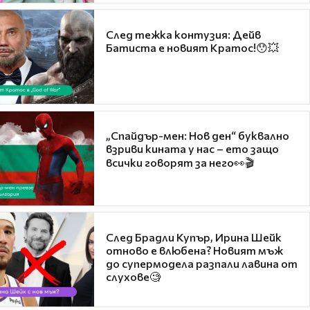
След тежка контузия: Дейв
Батиста е новият Кратос!😯💥
„Спайдър-мен: Нов ден“ буквално
взриви кината у нас – ето защо
всички говорят за него👀🎬
След Брадли Купър, Ирина Шейк
отново е влюбена? Новият мъж
до супермодела разпали лавина от
слухове🧐