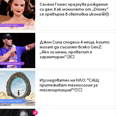
Селена Гомес празнува рождения
си ден: Как момичето от „Disney“
се превърна в световна икона🤩🎂
Джон Сина сподели 4 неща, които
могат да съсипят всяко GenZ:
„Ако ги имаш, провалът е
гарантиран“🧐💥
Изследовател на НЛО: "САЩ
притежават технология за
телепортация!"😯💥