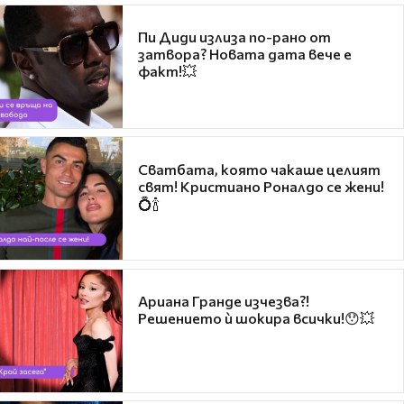
Пи Диди излиза по-рано от
затвора? Новата дата вече е
факт!💥
Сватбата, която чакаше целият
свят! Кристиано Роналдо се жени!
💍🍾
Ариана Гранде изчезва?!
Решението ѝ шокира всички!😯💥