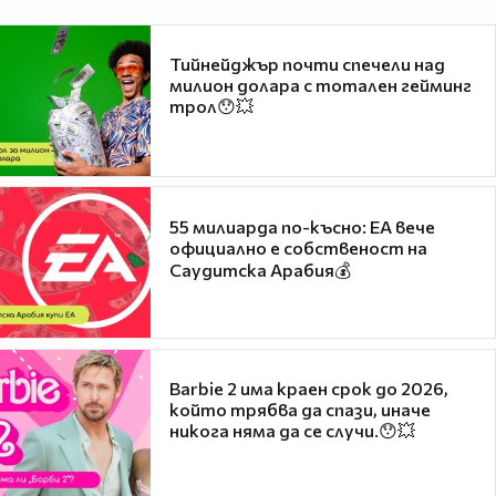
Тийнейджър почти спечели над
милион долара с тотален гейминг
трол😯💥
55 милиарда по-късно: EA вече
официално е собственост на
Саудитска Арабия💰
Barbie 2 има краен срок до 2026,
който трябва да спази, иначе
никога няма да се случи.😯💥