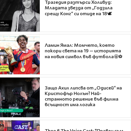
Трагедия разтърси Холивуд:
Младата звезда от „Годзила
срещу Конг“ си отиде на 18🕊️
Ламин Ямал: Момчето, което
покори света на 19 — историята
на новия символ във футбола🤩⚽
Защо Ахил липсва от „Одисей“ на
Кристофър Нолън? Най-
странното решение във филма
всъщност има логика
Theo в The Voice Cast: "Правен съм