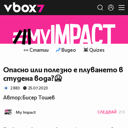
Member of
👾
👀 Статии
Видео
👾 Quizes
Опасно или полезно е плуването в
студена вода?🥶
2 883
25.07.2023
Автор:Бисер Тошев
My Impact
СЛЕДВАЙ
213