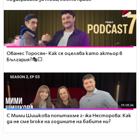
Ованес Торосян- Как се оцелява като актьор в
България?🎭💥
01:05:34
С Мими Шишкова попитахме г-жа Несторова: Как
да не сме broke на годините на бабите ни?