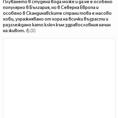
Плуването в студена вода може и да не е особено
популярно в България, но в Северна Европа и
особено в Скандинавските страни това е масово
хоби, упражнявано от хора на всички възрасти и
разглеждано като ключ към здравословния начин
на живот. 💪🤸‍♀️