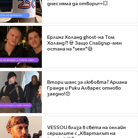
днес няма да отвори👀💥
Ерлинг Холанд ghost-на Том
Холанд?! 💀 Защо Спайдър-мен
остана на "seen"😅
Втори шанс за любовта? Ариана
Гранде и Рики Алварес отново
заедно!😍
VESSOU влиза в света на онлайн
сериалите с „Кварталът на