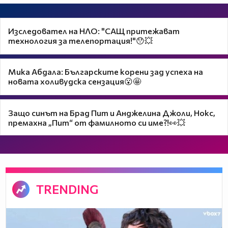
Изследовател на НЛО: "САЩ притежават
технология за телепортация!"😯💥
Мика Абдала: Българските корени зад успеха на
новата холивудска сензация😮🤩
Защо синът на Брад Пит и Анджелина Джоли, Нокс,
премахна „Пит“ от фамилното си име?!👀💥
TRENDING