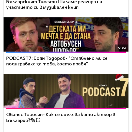
Българският Тимъти Шаламе реагира на
участието си в музикален клип
55:04
PODCAST7: ‪Боян Тодоров- "Отявлено ми се
подиграваха за това, което правя"
Ованес Торосян- Как се оцелява като актьор в
България?🎭💥