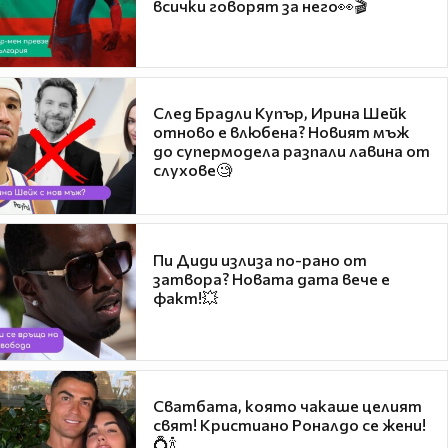
всички говорят за него👀🎬
След Брадли Купър, Ирина Шейк
отново е влюбена? Новият мъж
до супермодела разпали лавина от
слухове🧐
Пи Диди излиза по-рано от
затвора? Новата дата вече е
факт!💥
Сватбата, която чакаше целият
свят! Кристиано Роналдо се жени!
💍🍾