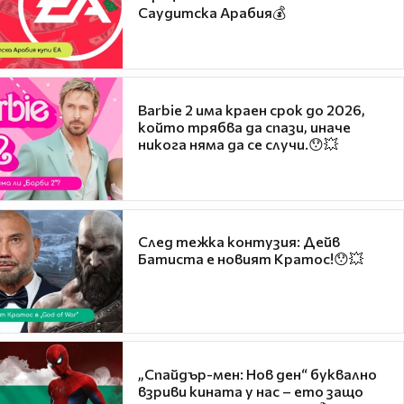
Саудитска Арабия💰
Barbie 2 има краен срок до 2026,
който трябва да спази, иначе
никога няма да се случи.😯💥
След тежка контузия: Дейв
Батиста е новият Кратос!😯💥
„Спайдър-мен: Нов ден“ буквално
взриви кината у нас – ето защо