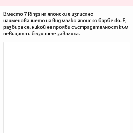
Вместо 7 Rings на японски е изписано
наименованието на вид малко японско барбекю. Е,
разбира се, никой не прояви състрадателност към
певицата и бъзиците заваляха.