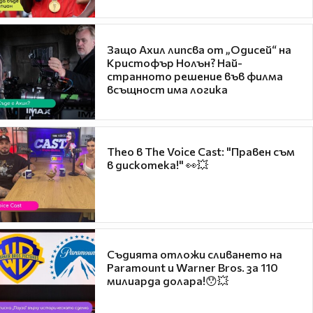
Защо Ахил липсва от „Одисей“ на
Кристофър Нолън? Най-
странното решение във филма
всъщност има логика
Theo в The Voice Cast: "Правен съм
в дискотека!" 👀💥
Съдията отложи сливането на
Paramount и Warner Bros. за 110
милиарда долара!😯💥