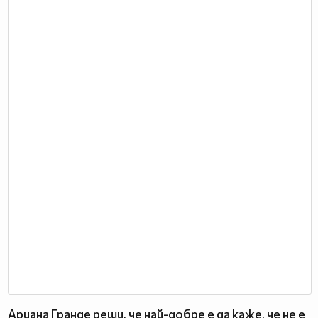
Ариана Гранде реши, че най-добре е да каже, че не е