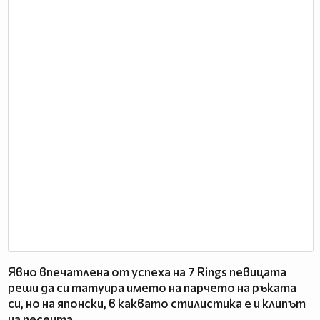
Явно впечатлена от успеха на 7 Rings певицата
реши да си татуира името на парчето на ръката
си, но на японски, в каквато стилистика е и клипът
на песента.