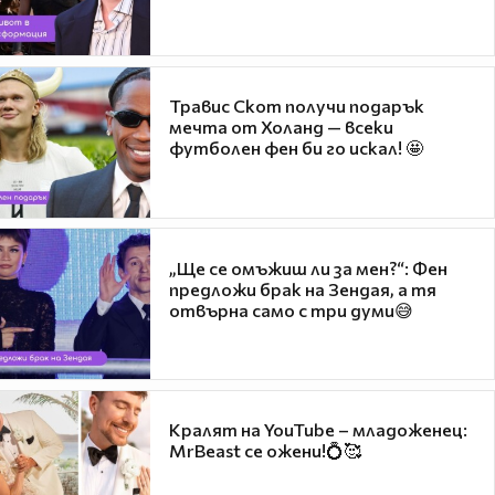
Травис Скот получи подарък
мечта от Холанд — всеки
футболен фен би го искал! 🤩
„Ще се омъжиш ли за мен?“: Фен
предложи брак на Зендая, а тя
отвърна само с три думи😅
Кралят на YouTube – младоженец:
MrBeast се ожени!💍🥰