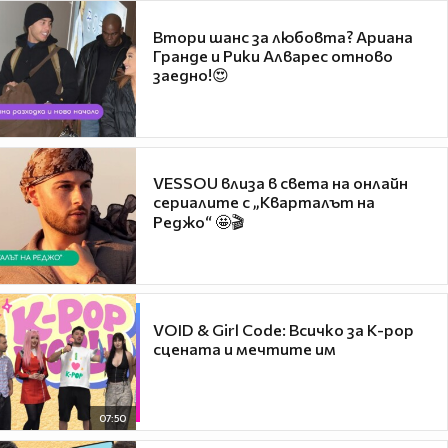
Втори шанс за любовта? Ариана
Гранде и Рики Алварес отново
заедно!😍
VESSOU влиза в света на онлайн
сериалите с „Кварталът на
Реджо“ 🤩🎬
VOID & Girl Code: Всичко за K-pop
сцената и мечтите им
07:50