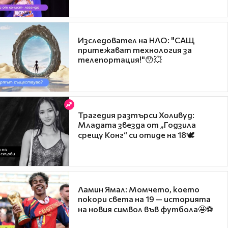
Изследовател на НЛО: "САЩ
притежават технология за
телепортация!"😯💥
Трагедия разтърси Холивуд:
Младата звезда от „Годзила
срещу Конг“ си отиде на 18🕊️
Ламин Ямал: Момчето, което
покори света на 19 — историята
на новия символ във футбола🤩⚽