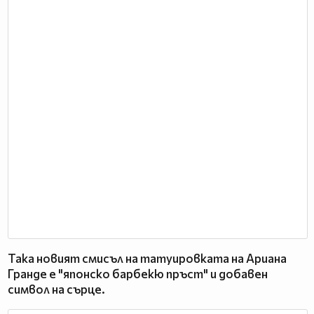
Така новият смисъл на татуировката на Ариана
Гранде е "японско барбекю пръст" и добавен
символ на сърце.