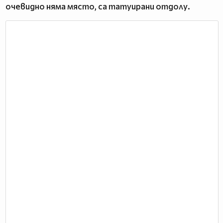
очевидно няма място, са татуирани отдолу.