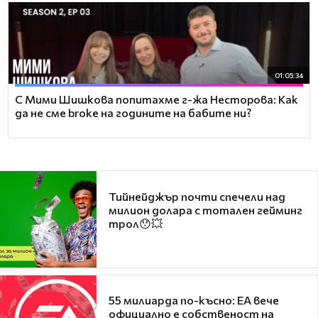
01:05:34
С Мими Шишкова попитахме г-жа Несторова: Как
да не сме broke на годините на бабите ни?
Тийнейджър почти спечели над
милион долара с тотален гейминг
трол😯💥
55 милиарда по-късно: EA вече
официално е собственост на