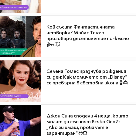
Кой съсипа Фантастичната
четворка? Майлс Телър
проговаря десетилетие по-късно
🎬👀💥
Селена Гомес празнува рождения
си ден: Как момичето от „Disney“
се превърна в световна икона🤩🎂
Джон Сина сподели 4 неща, които
могат да съсипят всяко GenZ:
„Ако ги имаш, провалът е
гарантиран“🧐💥