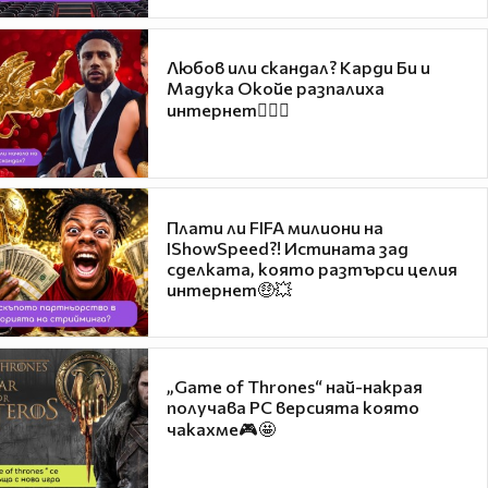
Любов или скандал? Карди Би и
Мадука Окойе разпалиха
интернет❤️‍🔥🔥
Плати ли FIFA милиони на
IShowSpeed?! Истината зад
сделката, която разтърси целия
интернет🤑💥
„Game of Thrones“ най-накрая
получава PC версията която
чакахме🎮🤩