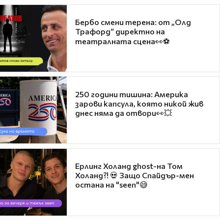
Бербо смени терена: от „Олд
Трафорд“ директно на
театралната сцена👀⚽
250 години тишина: Америка
зарови капсула, която никой жив
днес няма да отвори👀💥
Ерлинг Холанд ghost-на Том
Холанд?! 💀 Защо Спайдър-мен
остана на "seen"😅