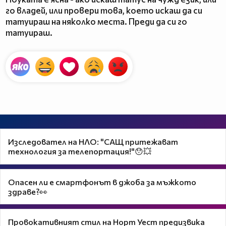
го владей, или провери това, което искаш да си
татуираш на няколко места. Преди да си го
татуираш.
Изследовател на НЛО: "САЩ притежават
технология за телепортация!"😯💥
Опасен ли е смартфонът в джоба за мъжкото
здраве?👀
Провокативният стил на Норт Уест предизвика