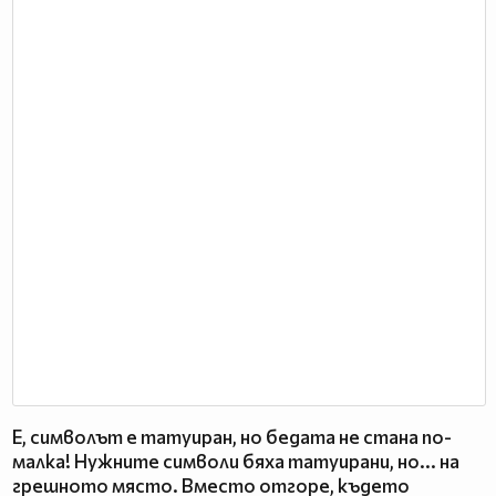
Е, символът е татуиран, но бедата не стана по-
малка! Нужните символи бяха татуирани, но... на
грешното място. Вместо отгоре, където