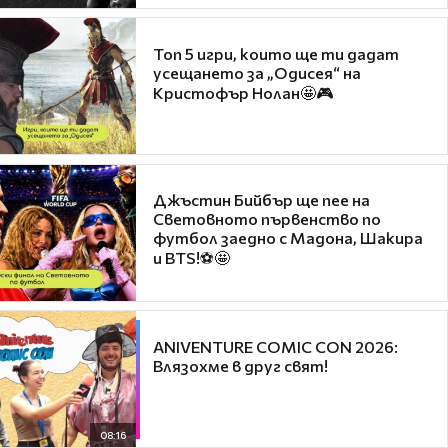
Топ 5 игри, които ще ти дадат
усещането за „Одисея“ на
Кристофър Нолан🤩🎮
Джъстин Бийбър ще пее на
Световното първенство по
футбол заедно с Мадона, Шакира
и BTS!⚽🤩
ANIVENTURE COMIC CON 2026:
Влязохме в друг свят!
08:16