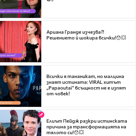
Ариана Гранде изчезва?!
Решението ѝ шокира всички!😯💥
Всички я тананикат, но малцина
знаят истината: VIRAL хитът
„Papaoutai“ всъщност не е изпят
от човек!
Елиът Пейдж разкри истинската
причина за трансформацията на
тялото си!😯💥