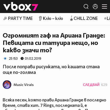
Member of
👾
🎉 PARTY TIME
👂 Клю – клю
🪀CHILL ZONE
⭐Li
Огромният гаф на Ариана Гранде:
Певицата си татуира нещо, но
какво значи то?
25 153
01.02.2019
После поправи рисунката, но кашата стана
още по-голяма
Music Virals
СЛЕДВАЙ
629
Всяка песен, която прави Ариана Гранде в последно
време, става хит. 7 Rings, последната й, е