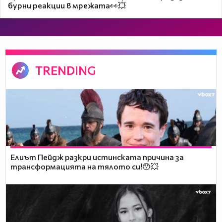
бурни реакции в мрежата👀💥
TRENDING
Елиът Пейдж разкри истинската причина за
трансформацията на тялото си!😯💥