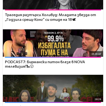
Трагедия разтърси Холивуд: Младата звезда от
„Годзила срещу Конг“ си отиде на 18🕊️
01:01:07
PODCAST7: Бирмански питон влезе в NOVA
телевизия!🐍😮
28:29