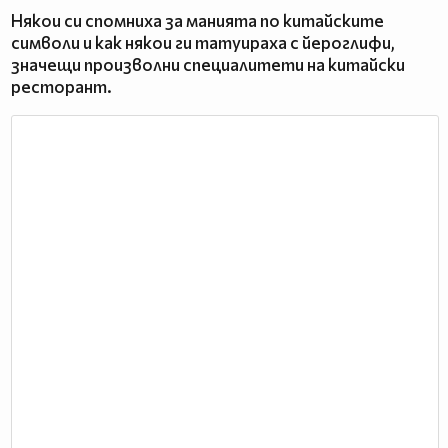
Някои си спомниха за манията по китайските
символи и как някои ги татуираха с йероглифи,
значещи произволни специалитети на китайски
ресторант.