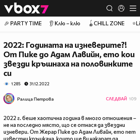
Member of
👾
🎉 PARTY TIME
👂 Клю – клю
🪀CHILL ZONE
⭐Li
2022: Годината на изневерите?!
От Пике до Адам Лавийн, ето кои
звезди кръшнаха на половинките
си
1 285
31.12.2022
Ралица Петровa
СЛЕДВАЙ
109
2022 г. беше хаотична година в много отношения –
не на последно място, що се отнася да звездни
изневери. От Жерар Пике до Адам Ливайн, ето пет
известни кръшкача, които ще ви накарат да