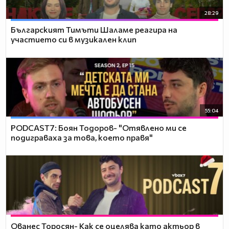
28:29
Българският Тимъти Шаламе реагира на
участието си в музикален клип
55:04
PODCAST7: ‪Боян Тодоров- "Отявлено ми се
подиграваха за това, което правя"
Ованес Торосян- Как се оцелява като актьор в