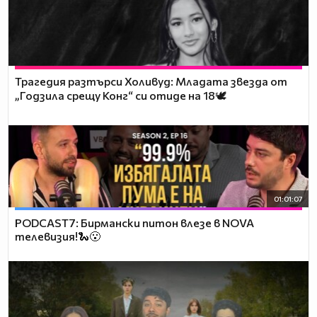
Трагедия разтърси Холивуд: Младата звезда от
„Годзила срещу Конг“ си отиде на 18🕊️
01:01:07
PODCAST7: Бирмански питон влезе в NOVA
телевизия!🐍😮