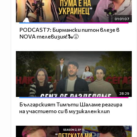
01:01:07
PODCAST7: Бирмански питон влезе в
NOVA телевизия!🐍😮
28:29
Българският Тимъти Шаламе реагира
на участието си в музикален клип