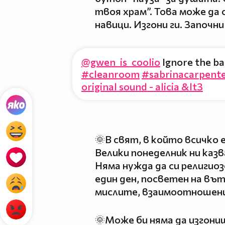
твоя храм”. Това може да 
навици. Изгони ги. Започн
@gwen_is_coolio
Ignore the ba
#cleanroom
#sabrinacarpent
original sound - alicia &lt3
🌞В свят, в който всичко 
Велики понеделник ни казва
Няма нужда да си религио
един ден, посветен на въ
мислите, взаимоотношен
🌞Може би няма да изгони