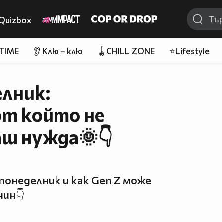
Quizbox
 TIME
👂 Клю – клю
🪀CHILL ZONE
⭐Lifestyle
елник:
т който не
аш нужда🌞👇
 понеделник и как Gen Z може
чин👇