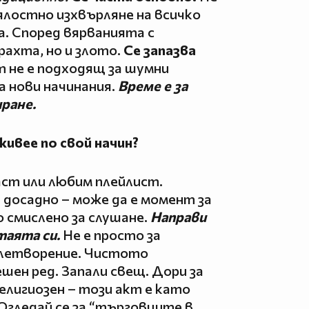
 цялостно изхвърляне на всичко
. Според вярванията с
рахта, но и злото.
Се запазва
т не е подходящ за шумни
а нови начинания.
Време е за
ране.
живее по свой начин?
ст или любим плейлист.
 досадно – може да е момент за
що смислено за слушане.
Направи
таята си.
Не е просто за
влетворение. Чистото
ен ред. Запали свещ. Дори за
религиозен – този акт е като
 Огледай се за “търговците в