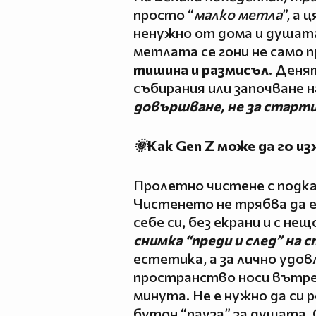
просто “
малко метла
”, а
ненужно от дома и душата
метлата се гони не само п
тишина и размисъл
. Деня
събирания или започване н
довършване, не за старти
🌞
Как Gen Z може да го из
Пролетно чистене с подка
Чистенето не трябва да е
себе си, без екрани и с не
снимка “преди и след” на с
естетика, а за лично удо
пространство носи вътреш
минута. Не е нужно да си 
бутон “пауза” за душата.