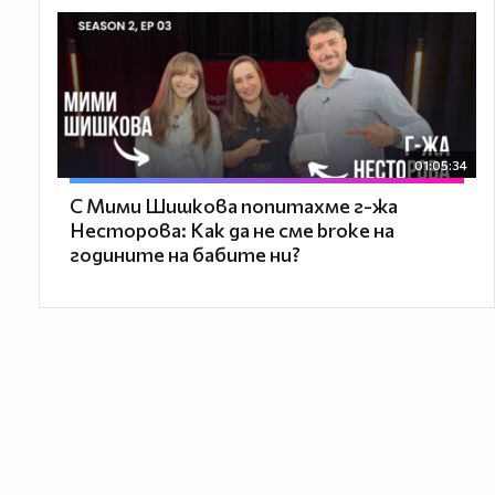
01:05:34
С Мими Шишкова попитахме г-жа
Несторова: Как да не сме broke на
годините на бабите ни?