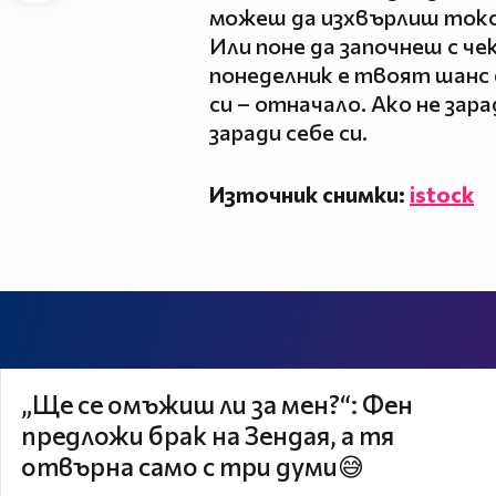
можеш да изхвърлиш токс
Или поне да започнеш с че
понеделник е твоят шанс 
си – отначало. Ако не зар
заради себе си.
Източник снимки:
istock
„Ще се омъжиш ли за мен?“: Фен
предложи брак на Зендая, а тя
отвърна само с три думи😅