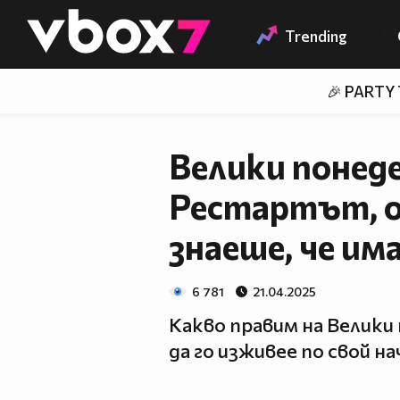
Member of
👾
Trending
🎉 PARTY
Велики понед
Рестартът, о
знаеше, че им
6 781
21.04.2025
Какво правим на Велики
да го изживее по свой на