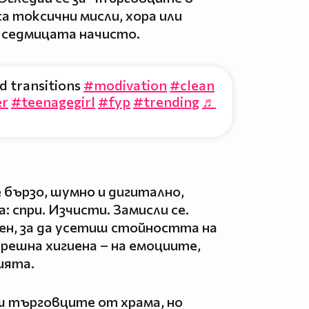
са токсични мисли, хора или
и седмицата начисто.
d transitions
#modivation
#clean
er
#teenagegirl
#fyp
#trending
♬
е бързо, шумно и дигитално,
: спри. Изчисти. Замисли се.
зен, за да усетиш стойността на
трешна хигиена – на емоциите,
ията.
ш търговците от храма, но