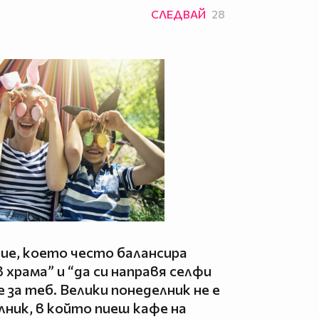
СЛЕДВАЙ
28
ние, което често балансира
 храма” и “да си направя селфи
е за теб. Велики понеделник не е
ник, в който пиеш кафе на