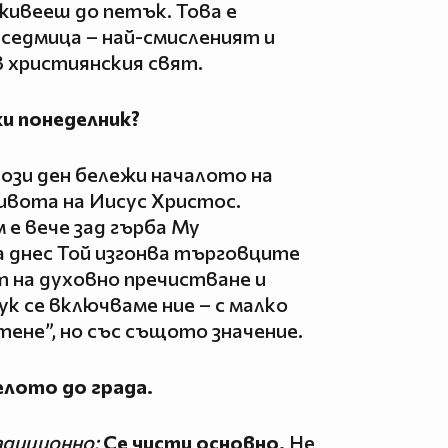
оживееш до петък. Това е
седмица – най-смисленият и
 християнския свят.
ки понеделник?
ози ден бележи началото на
ивота на Иисус Христос.
 е вече зад гърба Му
 днес Той изгонва търговците
т на духовно пречистване и
 се включваме ние – с малко
тене”, но със същото значение.
елото до града.
адиционно:
Се чисти основно.
Не