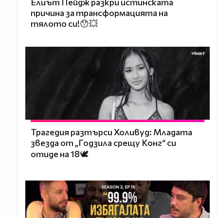
Елиът Пейдж разкри истинската
причина за трансформацията на
тялото си!😯💥
Трагедия разтърси Холивуд: Младата
звезда от „Годзила срещу Конг“ си
отиде на 18🕊️