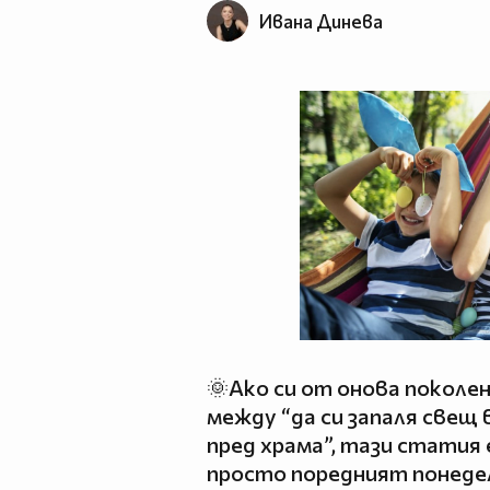
Ивана Динева
🌞Ако си от онова поколе
между “да си запаля свещ в
пред храма”, тази статия 
просто поредният понедел