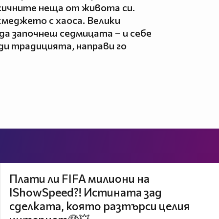
ичните неща от живота си.
кмеджето с хаоса. Велики
да започнеш седмицата – и себе
ади традицията, направи го
Плати ли FIFA милиони на
IShowSpeed?! Истината зад
сделката, която разтърси целия