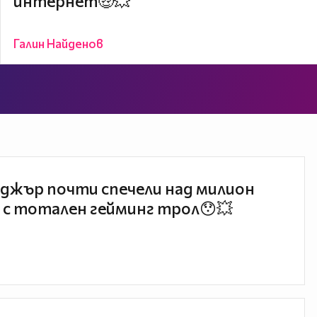
интернет🤑💥
Галин Найденов
джър почти спечели над милион
 с тотален гейминг трол😯💥