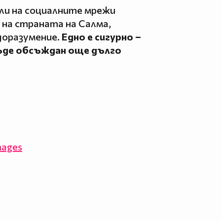
и на социалните мрежи
 на страната на Салма,
доразумение.
Едно е сигурно –
ъде обсъждан още дълго
mages