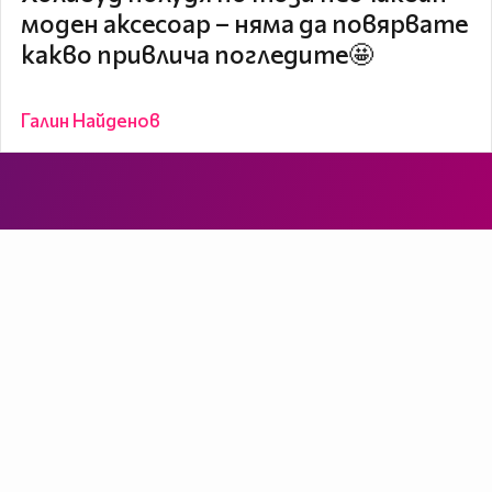
моден аксесоар – няма да повярвате
какво привлича погледите🤩
Галин Найденов