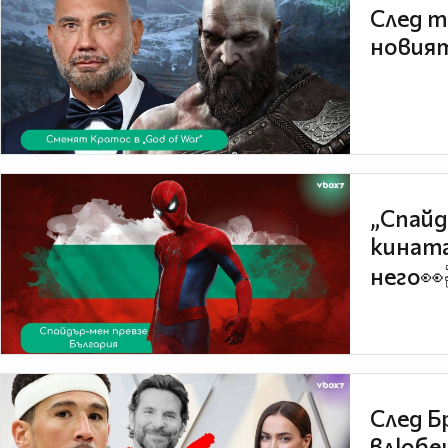
След т
новият
„Спайд
кината
него👀
След Б
влюбен