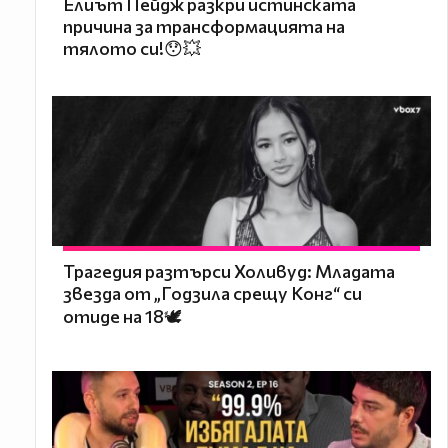
Елиът Пейдж разкри истинската
причина за трансформацията на
тялото си!😯💥
Трагедия разтърси Холивуд: Младата
звезда от „Годзила срещу Конг“ си
отиде на 18🕊️