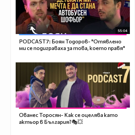
55:04
PODCAST7: ‪Боян Тодоров- "Отявлено
ми се подиграваха за това, което правя"
Ованес Торосян- Как се оцелява като
актьор в България?🎭💥