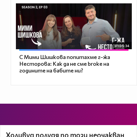
01:05:34
С Мими Шишкова попитахме г-жа
Несторова: Как да не сме broke на
годините на бабите ни?
Холивуд полудя по този неочакван