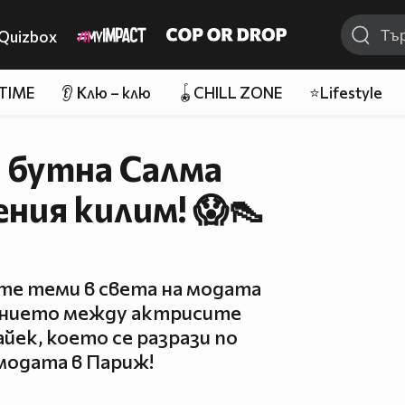
Quizbox
 TIME
👂 Клю – клю
🪀CHILL ZONE
⭐Lifestyle
 бутна Салма
ения килим! 😱👠
те теми в света на модата
ението между актрисите
йек, което се разрази по
модата в Париж!