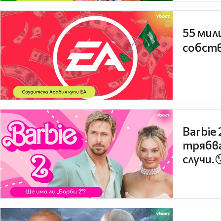
55 мил
собств
Barbie
трябва
случи.