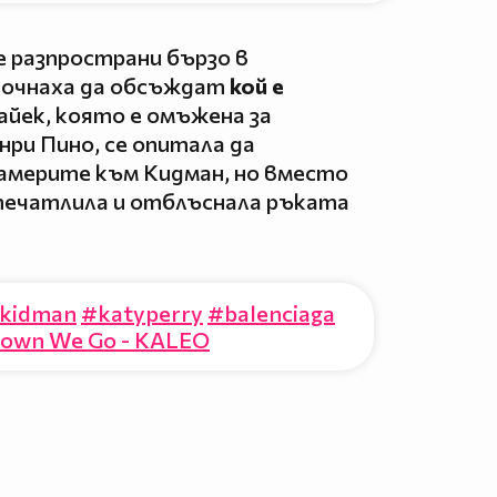
е разпространи бързо в
почнаха да обсъждат
кой е
Хайек, която е омъжена за
ри Пино, се опитала да
камерите към Кидман, но вместо
впечатлила и отблъснала ръката
ekidman
#katyperry
#balenciaga
own We Go - KALEO