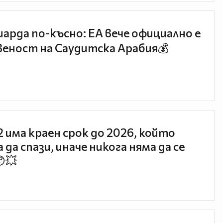
иарда по-късно: EA вече официално е
еност на Саудитска Арабия💰
 2 има краен срок до 2026, който
 да спази, иначе никога няма да се
😯💥