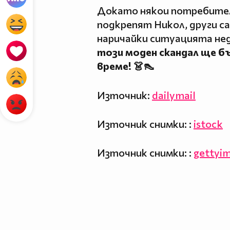
Докато някои потребител
подкрепят Никол, други са
наричайки ситуацията не
този моден скандал ще б
време! 👗👠
Източник:
dailymail
Източник снимки: :
istock
Източник снимки: :
gettyi