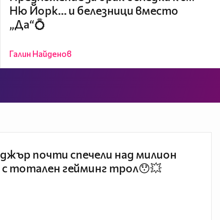
Ню Йорк... и белезници вместо
„Да“💍
Галин Найденов
джър почти спечели над милион
 с тотален гейминг трол😯💥