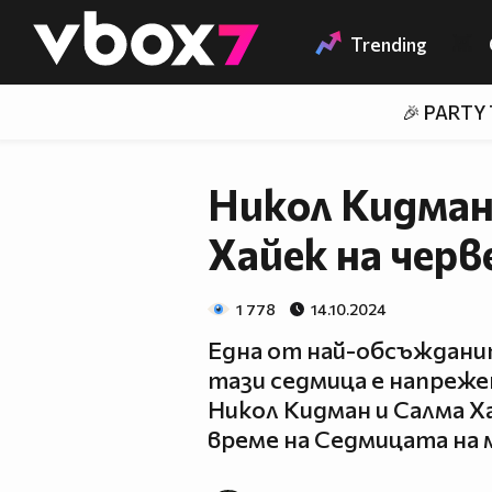
Member of
👾
Trending
🎉 PARTY
Никол Кидман
Хайек на черв
1 778
14.10.2024
Една от най-обсъждани
тази седмица е напреж
Никол Кидман и Салма Ха
време на Седмицата на 