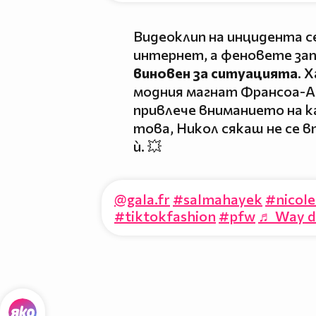
Видеоклип на инцидента с
интернет, а феновете за
виновен за ситуацията
. 
модния магнат Франсоа-Ан
привлече вниманието на 
това, Никол сякаш не се 
ѝ. 💥
@gala.fr
#salmahayek
#nicol
#tiktokfashion
#pfw
♬ Way d