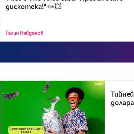
дискотека!" 👀💥
Галин Найденов
Тийней
долара