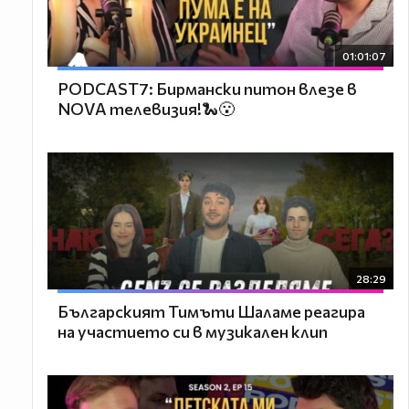
01:01:07
PODCAST7: Бирмански питон влезе в
NOVA телевизия!🐍😮
28:29
Българският Тимъти Шаламе реагира
на участието си в музикален клип