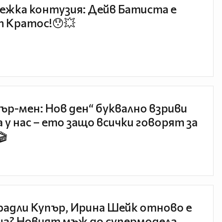
ежка контузия: Дейв Батиста е
 Кратос!😯💥
ър-мен: Нов ден“ буквално взриви
 у нас – ето защо всички говорят за
🎬
радли Купър, Ирина Шейк отново е
а? Новият мъж до супермодела