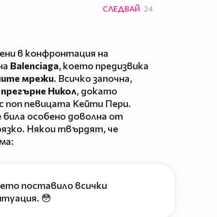
СЛЕДВАЙ
24
вени в конфронтация на
на
Balenciaga
, което предизвика
ните мрежи
. Всичко започна,
 прегърне Никол
, докато
 с поп певицата Кейти Пери.
е била особено доволна от
рязко. Някои твърдят, че
ма:
което поставило всички
итуация. 😳