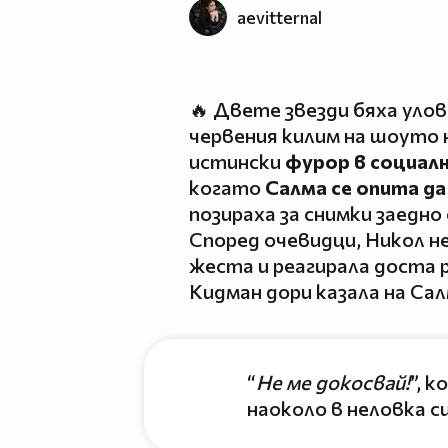
aevitternal
🔥 Двете звезди бяха уло
червения килим на шоуто 
истински
фурор в социал
когато
Салма се опита да
позираха за снимки заедно
Според очевидци, Никол н
жеста и реагирала доста 
Кидман дори казала на Сал
“
Не ме докосвай!
”, 
наоколо в неловка с