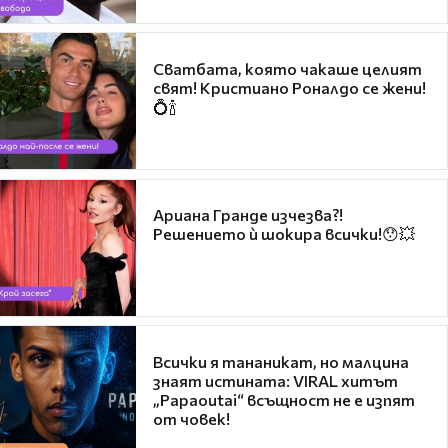
Сватбата, която чакаше целият
свят! Кристиано Роналдо се жени!
💍🍾
Ариана Гранде изчезва?!
Решението ѝ шокира всички!😯💥
Всички я тананикат, но малцина
знаят истината: VIRAL хитът
„Papaoutai“ всъщност не е изпят
от човек!