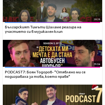
28:29
Българският Тимъти Шаламе реагира на
участието си в музикален клип
55:04
PODCAST7: ‪Боян Тодоров- "Отявлено ми се
подиграваха за това, което правя"