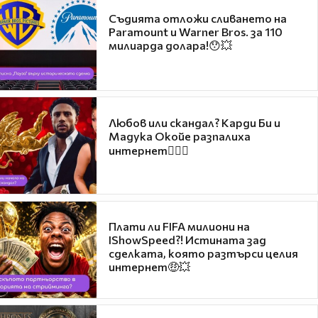
Съдията отложи сливането на
Paramount и Warner Bros. за 110
милиарда долара!😯💥
Любов или скандал? Карди Би и
Мадука Окойе разпалиха
интернет❤️‍🔥🔥
Плати ли FIFA милиони на
IShowSpeed?! Истината зад
сделката, която разтърси целия
интернет🤑💥