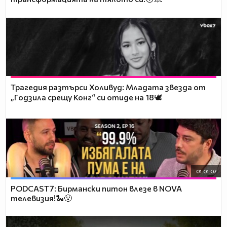
Трагедия разтърси Холивуд: Младата звезда от
„Годзила срещу Конг“ си отиде на 18🕊️
01:01:07
PODCAST7: Бирмански питон влезе в NOVA
телевизия!🐍😮