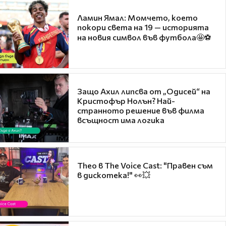
Ламин Ямал: Момчето, което
покори света на 19 — историята
на новия символ във футбола🤩⚽
Защо Ахил липсва от „Одисей“ на
Кристофър Нолън? Най-
странното решение във филма
всъщност има логика
Theo в The Voice Cast: "Правен съм
в дискотека!" 👀💥