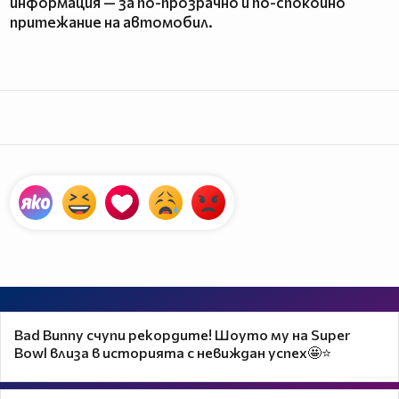
информация — за по-прозрачно и по-спокойно
притежание на автомобил.
Bad Bunny счупи рекордите! Шоуто му на Super
Bowl влиза в историята с невиждан успех🤩⭐