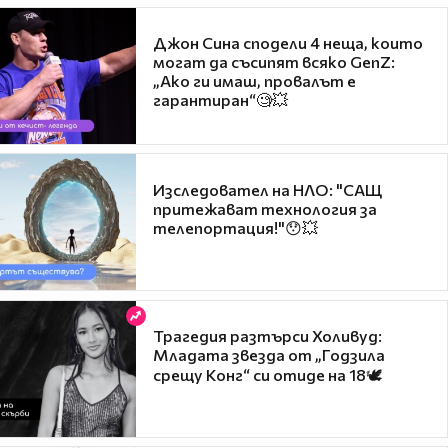
Джон Сина сподели 4 неща, които
могат да съсипят всяко GenZ:
„Ако ги имаш, провалът е
гарантиран“🧐💥
Изследовател на НЛО: "САЩ
притежават технология за
телепортация!"😯💥
Трагедия разтърси Холивуд:
Младата звезда от „Годзила
срещу Конг“ си отиде на 18🕊️