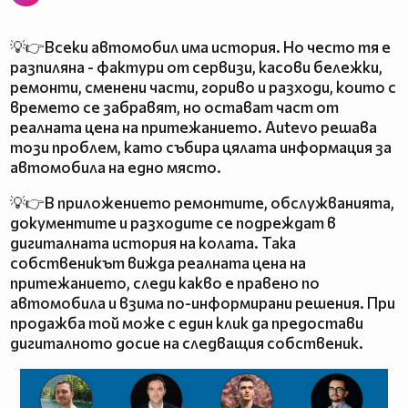
💡👉Всеки автомобил има история. Но често тя е
разпиляна - фактури от сервизи, касови бележки,
ремонти, сменени части, гориво и разходи, които с
времето се забравят, но остават част от
реалната цена на притежанието. Autevo решава
този проблем, като събира цялата информация за
автомобила на едно място.
💡👉В приложението ремонтите, обслужванията,
документите и разходите се подреждат в
дигиталната история на колата. Така
собственикът вижда реалната цена на
притежанието, следи какво е правено по
автомобила и взима по-информирани решения. При
продажба той може с един клик да предостави
дигиталното досие на следващия собственик.