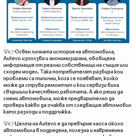
💡👉Освен личната история на автомобила,
Autevo използва и анонимизирана, обобщена
информация от реални собственици на същия или
сходен модел. Така потребителят разбира кои
проблеми са типични, кога се появяват, колко
може да струва ремонтът и кои сервизи биха
свършили качествено работата. А ако реши да
смени автомобила, може предварително да
провери какво да очаква от следващия автомобил
като разходи и поддръжка.
💡👉Целта на Autevo е да превърне хаоса около
автомобила в подредена, полезна и навременна