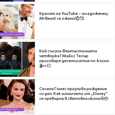
Кралят на YouTube – младоженец:
MrBeast се ожени!💍🥰
Кой съсипа Фантастичната
четворка? Майлс Телър
проговаря десетилетие по-късно
🎬👀💥
Селена Гомес празнува рождения
си ден: Как момичето от „Disney“
се превърна в световна икона🤩🎂