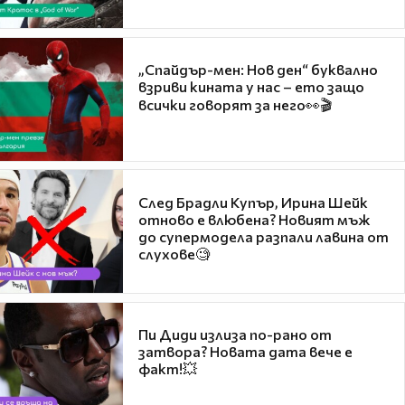
„Спайдър-мен: Нов ден“ буквално
взриви кината у нас – ето защо
всички говорят за него👀🎬
След Брадли Купър, Ирина Шейк
отново е влюбена? Новият мъж
до супермодела разпали лавина от
слухове🧐
Пи Диди излиза по-рано от
затвора? Новата дата вече е
факт!💥