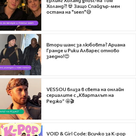
Ерлинг Холанд ghost-на Том
Холанд?! 💀 Защо Спайдър-мен
остана на "seen"😅
Втори шанс за любовта? Ариана
Гранде и Рики Алварес отново
заедно!😍
VESSOU влиза в света на онлайн
сериалите с „Кварталът на
Реджо“ 🤩🎬
VOID & Girl Code: Всичко за K-pop