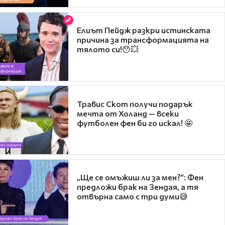
Елиът Пейдж разкри истинската
причина за трансформацията на
тялото си!😯💥
Травис Скот получи подарък
мечта от Холанд — всеки
футболен фен би го искал! 🤩
„Ще се омъжиш ли за мен?“: Фен
предложи брак на Зендая, а тя
отвърна само с три думи😅