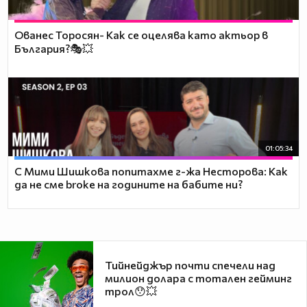
Ованес Торосян- Как се оцелява като актьор в
България?🎭💥
01:05:34
С Мими Шишкова попитахме г-жа Несторова: Как
да не сме broke на годините на бабите ни?
Тийнейджър почти спечели над
милион долара с тотален гейминг
трол😯💥