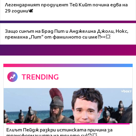
Легендарният продуцент Тей Кийт почина едва на
29 години🕊️
Защо синът на Брад Пит и Анджелина Джоли, Нокс,
премахна „Пит“ от фамилното си име?!👀💥
TRENDING
Елиът Пейдж разкри истинската причина за
трансформацията на тялото си!😯💥