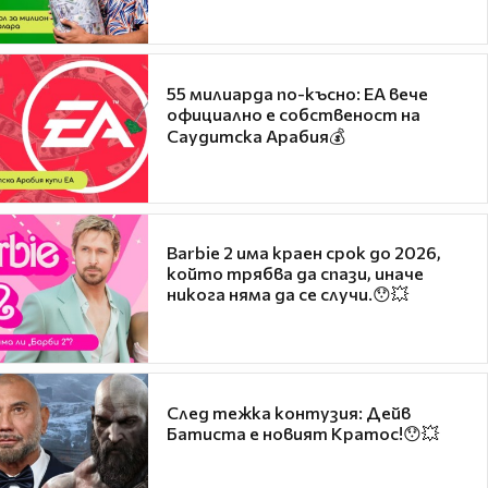
55 милиарда по-късно: EA вече
официално е собственост на
Саудитска Арабия💰
Barbie 2 има краен срок до 2026,
който трябва да спази, иначе
никога няма да се случи.😯💥
След тежка контузия: Дейв
Батиста е новият Кратос!😯💥