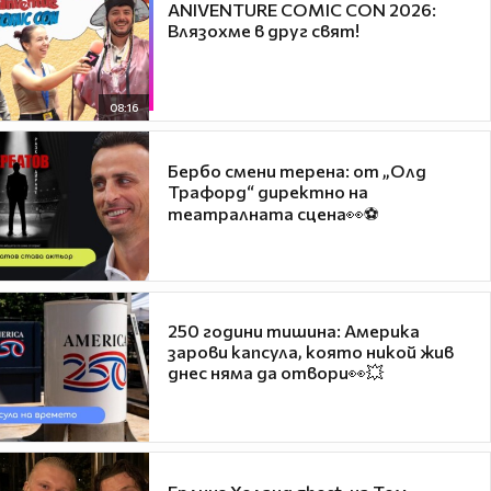
ANIVENTURE COMIC CON 2026:
Влязохме в друг свят!
08:16
Бербо смени терена: от „Олд
Трафорд“ директно на
театралната сцена👀⚽
250 години тишина: Америка
зарови капсула, която никой жив
днес няма да отвори👀💥