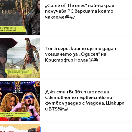
„Game of Thrones“ най-накрая
получава PC версията която
чакахме🎮🤩
Топ 5 игри, които ще ти дадат
усещането за „Одисея“ на
Кристофър Нолан🤩🎮
Джъстин Бийбър ще пее на
Световното първенство по
футбол заедно с Мадона, Шакира
и BTS!⚽🤩