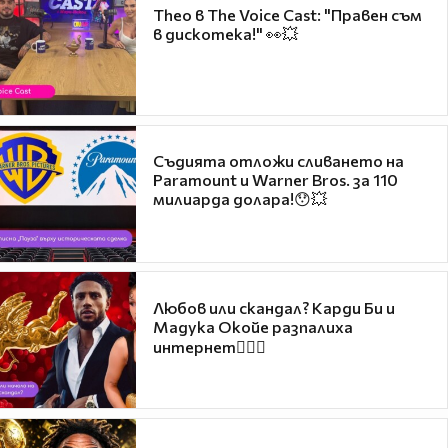
Theo в The Voice Cast: "Правен съм
в дискотека!" 👀💥
Съдията отложи сливането на
Paramount и Warner Bros. за 110
милиарда долара!😯💥
Любов или скандал? Карди Би и
Мадука Окойе разпалиха
интернет❤️‍🔥🔥