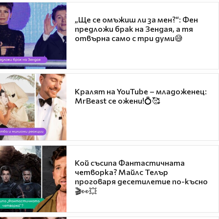
„Ще се омъжиш ли за мен?“: Фен
предложи брак на Зендая, а тя
отвърна само с три думи😅
Кралят на YouTube – младоженец:
MrBeast се ожени!💍🥰
Кой съсипа Фантастичната
четворка? Майлс Телър
проговаря десетилетие по-късно
🎬👀💥