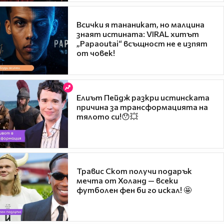
Всички я тананикат, но малцина
знаят истината: VIRAL хитът
„Papaoutai“ всъщност не е изпят
от човек!
Елиът Пейдж разкри истинската
причина за трансформацията на
тялото си!😯💥
Травис Скот получи подарък
мечта от Холанд — всеки
футболен фен би го искал! 🤩