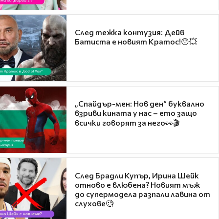
След тежка контузия: Дейв
Батиста е новият Кратос!😯💥
„Спайдър-мен: Нов ден“ буквално
взриви кината у нас – ето защо
всички говорят за него👀🎬
След Брадли Купър, Ирина Шейк
отново е влюбена? Новият мъж
до супермодела разпали лавина от
слухове🧐