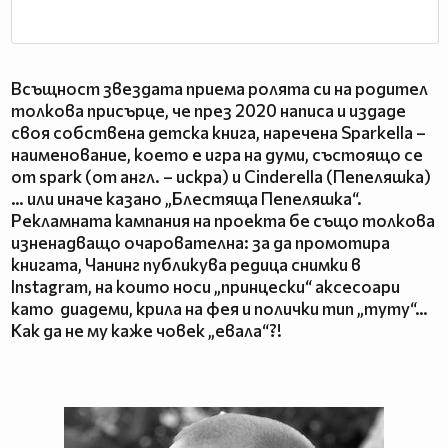
Всъщност звездата приема ролята си на родител
толкова присърце, че през 2020 написа и издаде
своя собствена детска книга, наречена Sparkella –
наименование, което е игра на думи, състоящо се
от spark (от англ. – искра) и Cinderella (Пепеляшка)
… или иначе казано „Блестяща Пепеляшка“.
Рекламната кампания на проекта бе също толкова
изненадващо очарователна: за да промотира
книгата, Чанинг публикува редица снимки в
Instagram, на които носи „принцески“ аксесоари
като диадеми, крила на фея и полички тип „туту“…
Как да не му каже човек „евала“?!