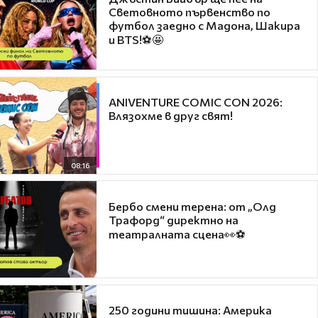
Световното първенство по
футбол заедно с Мадона, Шакира
и BTS!⚽🤩
ANIVENTURE COMIC CON 2026:
Влязохме в друг свят!
08:16
Бербо смени терена: от „Олд
Трафорд“ директно на
театралната сцена👀⚽
250 години тишина: Америка