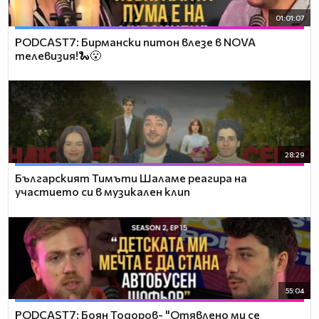
01:01:07
PODCAST7: Бирмански питон влезе в NOVA
телевизия!🐍😮
28:29
Българският Тимъти Шаламе реагира на
участието си в музикален клип
55:04
PODCAST7: ‪Боян Тодоров- "Отявлено ми се