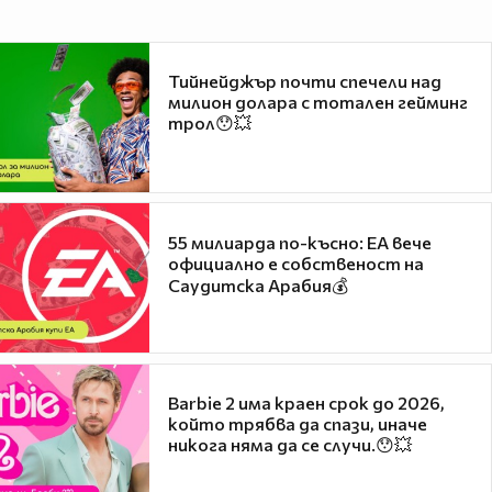
Тийнейджър почти спечели над
милион долара с тотален гейминг
трол😯💥
55 милиарда по-късно: EA вече
официално е собственост на
Саудитска Арабия💰
Barbie 2 има краен срок до 2026,
който трябва да спази, иначе
никога няма да се случи.😯💥