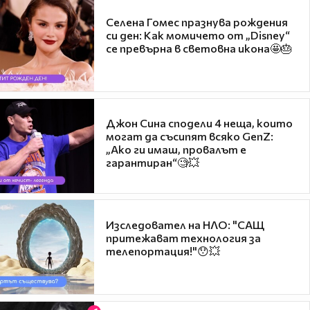
Селена Гомес празнува рождения
си ден: Как момичето от „Disney“
се превърна в световна икона🤩🎂
Джон Сина сподели 4 неща, които
могат да съсипят всяко GenZ:
„Ако ги имаш, провалът е
гарантиран“🧐💥
Изследовател на НЛО: "САЩ
притежават технология за
телепортация!"😯💥