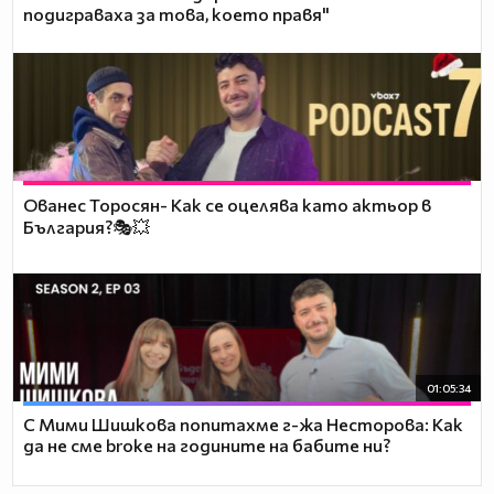
подиграваха за това, което правя"
Ованес Торосян- Как се оцелява като актьор в
България?🎭💥
01:05:34
С Мими Шишкова попитахме г-жа Несторова: Как
да не сме broke на годините на бабите ни?