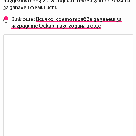
разделиха през 2018 година) и това защо се смята
за запален феминист.
Виж още:
Всичко, което трябва да знаеш за
наградите Оскар тази година и още