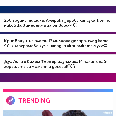
250 години тишина: Америка зарови капсула, която
никой жив днес няма да отвори👀💥
Крис Браун ще плати 13 милиона долара, след като
90-килограмово куче нападна икономката му👀💥
Дуа Липа и Калъм Търнър разпалиха Италия с най-
горещите си моменти досега!😮💥
TRENDING