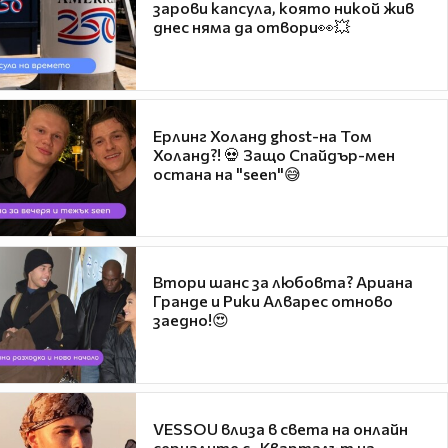
зарови капсула, която никой жив
днес няма да отвори👀💥
Ерлинг Холанд ghost-на Том
Холанд?! 💀 Защо Спайдър-мен
остана на "seen"😅
Втори шанс за любовта? Ариана
Гранде и Рики Алварес отново
заедно!😍
VESSOU влиза в света на онлайн
сериалите с „Кварталът на