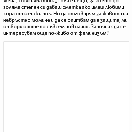
жена,“ обяснява той. „Това е нещо, за което до
голяма степен си даваш сметка ако имаш любими
хора от женски пол. Но да отговарям за живота на
невръстно момиче и да се опитвам да я защитя, ми
отвори очите по съвсем нов начин. Започнах да се
интересувам още по-живо от феминизъм.“