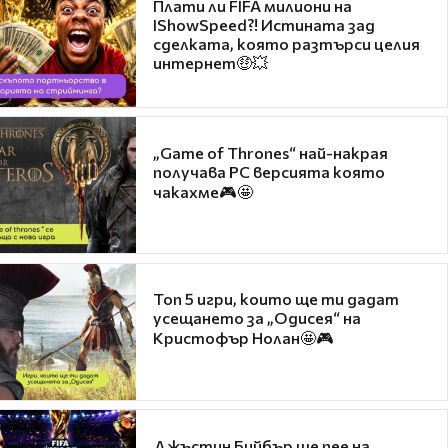
Плати ли FIFA милиони на
IShowSpeed?! Истината зад
сделката, която разтърси целия
интернет🤑💥
„Game of Thrones“ най-накрая
получава PC версията която
чакахме🎮🤩
Топ 5 игри, които ще ти дадат
усещането за „Одисея“ на
Кристофър Нолан🤩🎮
Джъстин Бийбър ще пее на