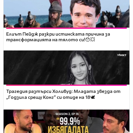
Елиът Пейдж разкри истинската причина за
трансформацията на тялото си!😯💥
Трагедия разтърси Холивуд: Младата звезда от
„Годзила срещу Конг“ си отиде на 18🕊️