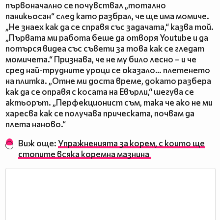
първоначално се почувствал „тотално
паникьосан“ след като разбрал, че ще има момиче.
„Не знаех как да се справя със задачата,“ казва той.
„Първата ми работа беше да отворя Youtube и да
потърся видеа със съвети за това как се гледат
момичета.“ Признава, че не му било лесно – и че
сред най-трудните уроци се оказало… плетенето
на плитка. „Отне ми доста време, докато разбера
как да се оправя с косата на Евърли,“ шегува се
актьорът. „Перфекционист съм, така че ако не ми
харесва как се получава прическата, почвам да
плета наново.“
Виж още:
Упражненията за корем, с които ще
стопите всяка коремна мазнина