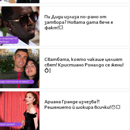
Пи Диди излиза по-рано от
затвора? Новата дата вече е
факт!💥
Сватбата, която чакаше целият
свят! Кристиано Роналдо се жени!
💍🍾
Ариана Гранде изчезва?!
Решението ѝ шокира всички!😯💥