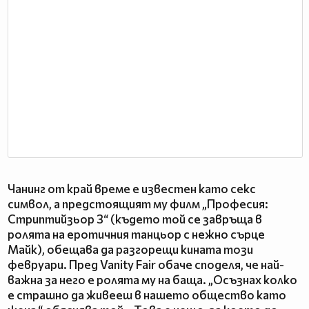
Чанинг от край време е известен като секс
символ, а предстоящият му филм „Професия:
Стриптийзьор 3“ (където той се завръща в
ролята на еротичния танцьор с нежно сърце
Майк), обещава да разгорещи кината този
февруари. Пред Vanity Fair обаче споделя, че най-
важна за него е ролята му на баща. „Осъзнах колко
е страшно да живееш в нашето общество като