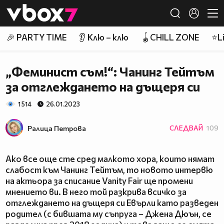
Member of
👾
🎉 PARTY TIME
👂 Клю – клю
🪀CHILL ZONE
⭐Li
„Феминист съм!“: Чанинг Тейтъм
за отглеждането на дъщеря си
1 514
26.01.2023
Ралица Петровa
СЛЕДВАЙ
109
Ако все още сте сред малкото хора, които нямат
слабост към Чанинг Тейтъм, то новото интервю
на актьора за списание Vanity Fair ще промени
мнението ви. В него той разкрива всичко за
отглеждането на дъщеря си Евърли като разведен
родител (с бившата му съпруга – Джена Дюън, се