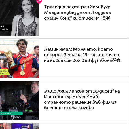
Трагедия разтърси Холивуд:
Младата звезда от „Годзила
срещу Конг“ си отиде на 18🕊️
Ламин Ямал: Момчето, което
покори света на 19 — историята
на новия символ във футбола🤩⚽
Защо Ахил липсва от „Одисей“ на
Кристофър Нолън? Най-
странното решение във филма
всъщност има логика