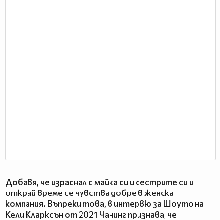
Добавя, че израснал с майка си и сестрите си и
открай време се чувства добре в женска
компания. Въпреки това, в интервю за Шоуто на
Кели Кларксън от 2021 Чанинг признава, че