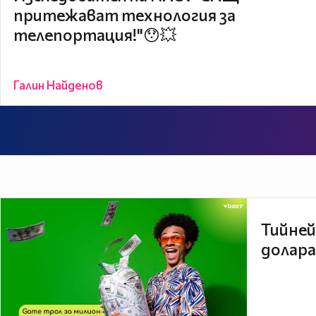
притежават технология за
телепортация!"😯💥
Галин Найденов
Тийней
долара