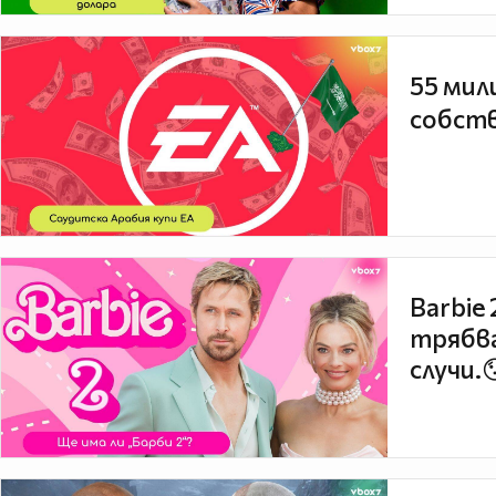
55 мил
собств
Barbie
трябва
случи.