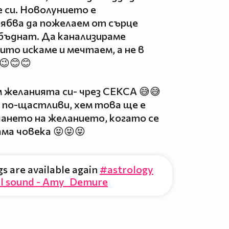
е си. Новолунието е
ябва да пожелаем от сърце
сбъднат. Да канализираме
ито искаме и мечтаем, а не в
😉😊😊
 желанията си- чрез СЕКСА 😅😅
е по-щастливи, хем това ще е
чането на желанието, когато се
ама човека 😝😝😝
s are available again
#astrology
al sound - Amy Demure