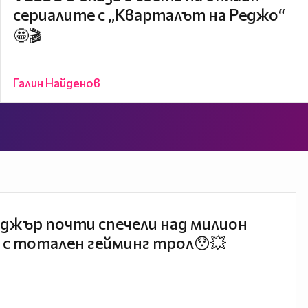
сериалите с „Кварталът на Реджо“
🤩🎬
Галин Найденов
джър почти спечели над милион
 с тотален гейминг трол😯💥