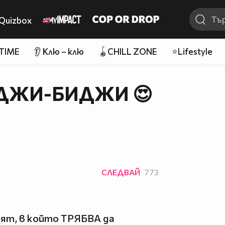
Quizbox
 TIME
👂 Клю – клю
🪀CHILL ZONE
⭐Lifestyle
ДЖИ-БИДЖИ 😍
СЛЕДВАЙ
773
енят, в който ТРЯБВА да