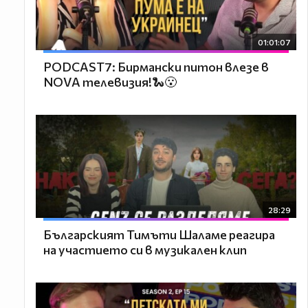
01:01:07
PODCAST7: Бирмански питон влезе в
NOVA телевизия!🐍😮
28:29
Българският Тимъти Шаламе реагира
на участието си в музикален клип