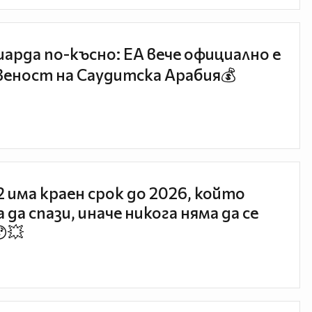
иарда по-късно: EA вече официално е
еност на Саудитска Арабия💰
 2 има краен срок до 2026, който
 да спази, иначе никога няма да се
😯💥