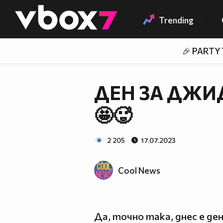
Member of
👾
Trending
🎉 PARTY
ДЕН ЗА ДЖИ
🤩🥵
2 205
17.07.2023
Cool News
Да, точно така, днес е д