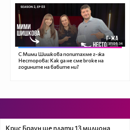
01:05:34
С Мими Шишкова попитахме г-жа
Несторова: Как да не сме broke на
годините на бабите ни?
Крис Браун ще плати 13 милиона