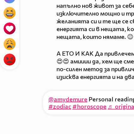
напълно нов живот за себ
изключително мощно и тр
желанията си и те ще се 
енергията си в нещата, ко
нещата, които нямаме. 😉
А ЕТО И КАК Да привлечем
😍😍 амииии да, хем ще см
по-силен метод за привли
изисква енергията и на дв
@amydemure
Personal reading
#zodiac
#horoscope
♬ origin