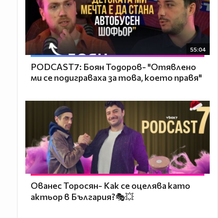
55:04
PODCAST7: ‪Боян Тодоров- "Отявлено
ми се подиграваха за това, което правя"
Ованес Торосян- Как се оцелява като
актьор в България?🎭💥