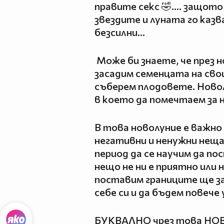
правите секс 🤣.... защот
звездите и луната го казва
безсилни...
Може би знаете, че през н
засадим семенцата на сво
съберем плодовете. Ново
в което да помечтаем за
В това новолуние е важно
негативни и ненужни неща 
период да се научим да п
нещо не ни е приятно или н
поставим границите ще з
себе си и да бъдем повече
БУКВАЛНО чрез това НОВ