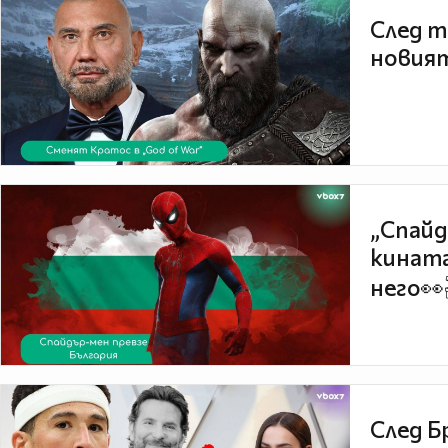
След т
новият
„Спайд
кината
него👀
След Б