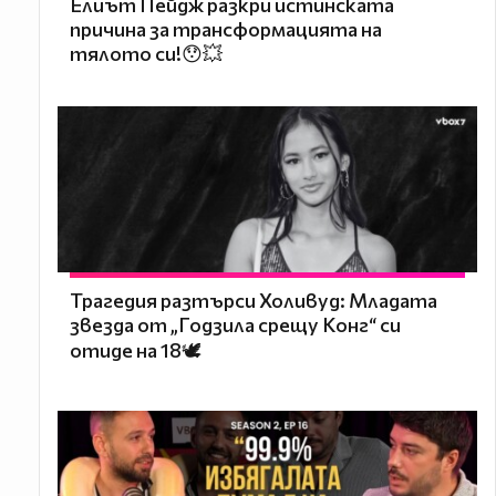
Елиът Пейдж разкри истинската
причина за трансформацията на
тялото си!😯💥
Трагедия разтърси Холивуд: Младата
звезда от „Годзила срещу Конг“ си
отиде на 18🕊️