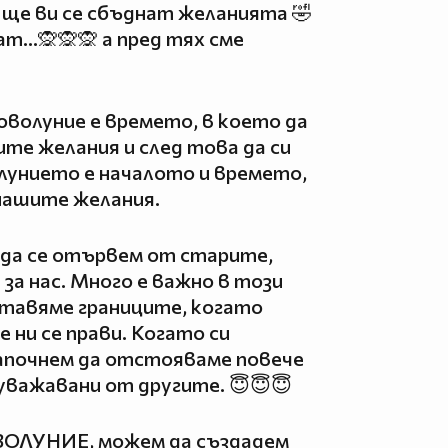
о ще ви се сбъднат желанията 🤣
т...🙊🙊🙊 а пред тях сме
оволуние е времето, в което да
ите желания и след това да си
лунието е началото и времето,
 нашите желания.
 да се отървем от старите,
за нас. Много е важно в този
оставяме границите, когато
е ни се прави. Когато си
апочнем да отстояваме повече
 уважавани от другите. 😇😇😇
ОЛУНИЕ, можем да създадем