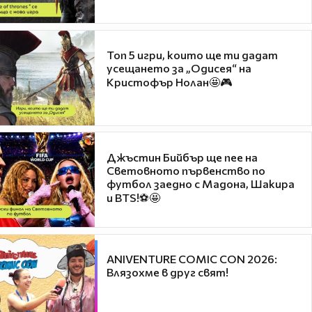
Топ 5 игри, които ще ти дадат
усещането за „Одисея“ на
Кристофър Нолан🤩🎮
Джъстин Бийбър ще пее на
Световното първенство по
футбол заедно с Мадона, Шакира
и BTS!⚽🤩
ANIVENTURE COMIC CON 2026:
Влязохме в друг свят!