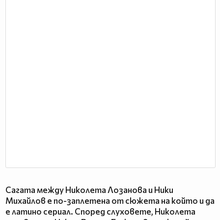
Сагата между Николета Лозанова и Ники
Михайлов е по-заплетена от сюжета на който и да
е латино сериал. Според слуховете, Николета