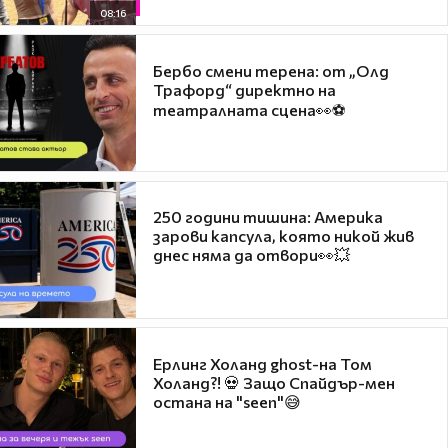
08:16
Бербо смени терена: от „Олд
Трафорд“ директно на
театралната сцена👀⚽
250 години тишина: Америка
зарови капсула, която никой жив
днес няма да отвори👀💥
Ерлинг Холанд ghost-на Том
Холанд?! 💀 Защо Спайдър-мен
остана на "seen"😅