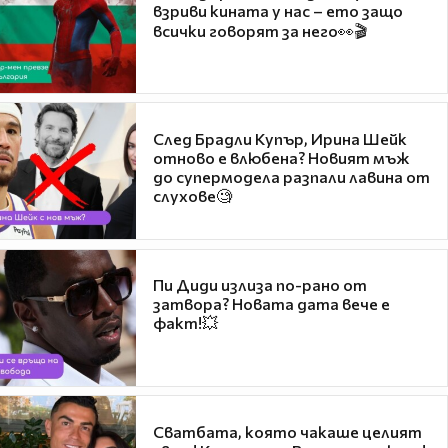
взриви кината у нас – ето защо
всички говорят за него👀🎬
След Брадли Купър, Ирина Шейк
отново е влюбена? Новият мъж
до супермодела разпали лавина от
слухове🧐
Пи Диди излиза по-рано от
затвора? Новата дата вече е
факт!💥
Сватбата, която чакаше целият