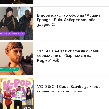
Втори шанс за любовта? Ариана
Гранде и Рики Алварес отново
заедно!😍
VESSOU влиза в света на онлайн
сериалите с „Кварталът на
Реджо“ 🤩🎬
VOID & Girl Code: Всичко за K-pop
сцената и мечтите им
07:50