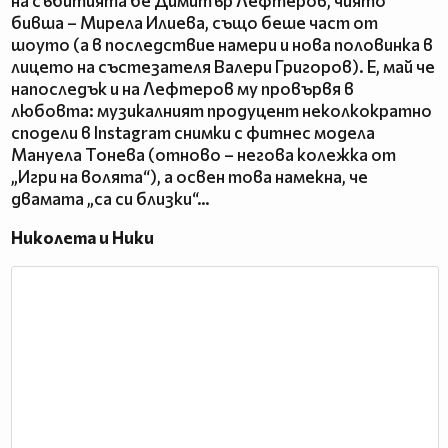
на събитията бе Димитър Лефтеров, чиято
бивша – Мирела Илиева, също беше част от
шоуто (а в последствие намери и нова половинка в
лицето на състезателя Валери Григоров). Е, май че
напоследък и на Лефтеров му провървя в
любовта: музикалният продуцент неколкократно
сподели в Instagram снимки с фитнес модела
Мануела Тонева (отново – негова колежка от
„Игри на волята“), а освен това намекна, че
двамата „са си близки“…
Николета и Ники