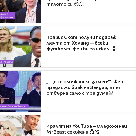
тялото си!😯💥
Травис Скот получи подарък
мечта от Холанд — всеки
футболен фен би го искал! 🤩
„Ще се омъжиш ли за мен?“: Фен
предложи брак на Зендая, а тя
отвърна само с три думи😅
Кралят на YouTube – младоженец:
MrBeast се ожени!💍🥰