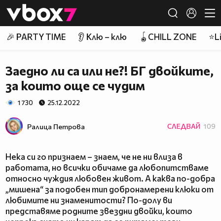
Member of
👾
🎉 PARTY TIME
👂 Клю – клю
🪀CHILL ZONE
⭐Li
Заедно ли са или не?! БГ двойките,
за които още се чудим
1 730
25.12.2022
Ралица Петровa
СЛЕДВАЙ
109
Нека си го признаем – знаем, че не ни влиза в
работата, но всички обичаме да любопитстваме
относно чуждия любовен живот. А каква по-добра
„мишена“ за подобен тип добронамерени клюки от
любимите ни знаменитости? По-долу ви
представяме родните звездни двойки, които