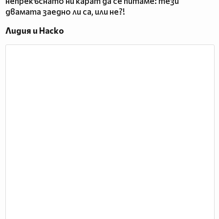
непрекъснато ни карат да се питаме: тези
двамата заедно ли са, или не?!
Лидия и Наско