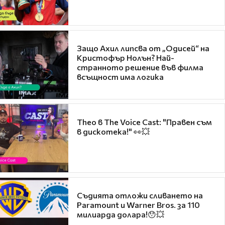
Защо Ахил липсва от „Одисей“ на
Кристофър Нолън? Най-
странното решение във филма
всъщност има логика
Theo в The Voice Cast: "Правен съм
в дискотека!" 👀💥
Съдията отложи сливането на
Paramount и Warner Bros. за 110
милиарда долара!😯💥