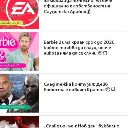
55 милиарда по-късно: EA вече
официално е собственост на
Саудитска Арабия💰
Barbie 2 има краен срок до 2026,
който трябва да спази, иначе
никога няма да се случи.😯💥
След тежка контузия: Дейв
Батиста е новият Кратос!😯💥
„Спайдър-мен: Нов ден“ буквално