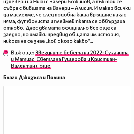
изневери на Ники с Валери Божинов, а пък той се
събра с бившата на Валери – Алисия. И макар всички
да мислехме, че след подобна каша връщане назад
няма, футболиста и плеймейтката се обвързаха
отново. Днес двамата официално все още са
заедно, но имайки предвид общата им история,
никога не се знае „кой с кого какво“…
Виж още:
Звездните бебета на 2022: Сузанита
и Матиас, Светлана Гущерова и Кристиан-
Валентин и още
Благо Джизъса и Полина