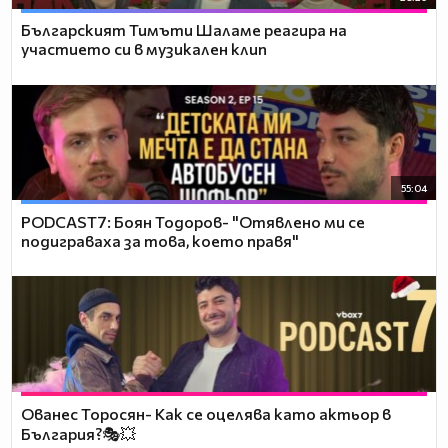
Българският Тимъти Шаламе реагира на
участието си в музикален клип
55:04
PODCAST7: ‪Боян Тодоров- "Отявлено ми се
подиграваха за това, което правя"
Ованес Торосян- Как се оцелява като актьор в
България?🎭💥