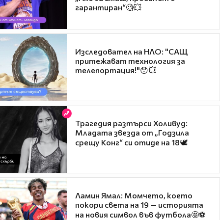
гарантиран“🧐💥
Изследовател на НЛО: "САЩ
притежават технология за
телепортация!"😯💥
Трагедия разтърси Холивуд:
Младата звезда от „Годзила
срещу Конг“ си отиде на 18🕊️
Ламин Ямал: Момчето, което
покори света на 19 — историята
на новия символ във футбола🤩⚽