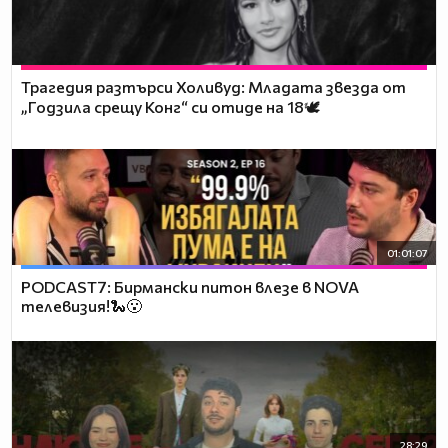
Трагедия разтърси Холивуд: Младата звезда от
„Годзила срещу Конг“ си отиде на 18🕊️
01:01:07
PODCAST7: Бирмански питон влезе в NOVA
телевизия!🐍😮
28:29