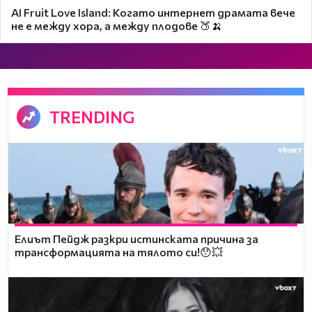
AI Fruit Love Island: Когато интернет драмата вече
не е между хора, а между плодове 🍑🍌
TRENDING
Елиът Пейдж разкри истинската причина за
трансформацията на тялото си!😯💥