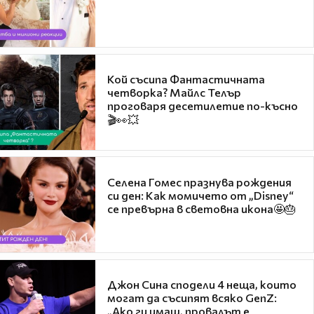
Кой съсипа Фантастичната
четворка? Майлс Телър
проговаря десетилетие по-късно
🎬👀💥
Селена Гомес празнува рождения
си ден: Как момичето от „Disney“
се превърна в световна икона🤩🎂
Джон Сина сподели 4 неща, които
могат да съсипят всяко GenZ:
„Ако ги имаш, провалът е