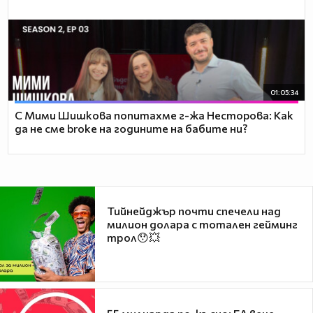
01:05:34
С Мими Шишкова попитахме г-жа Несторова: Как
да не сме broke на годините на бабите ни?
Тийнейджър почти спечели над
милион долара с тотален гейминг
трол😯💥