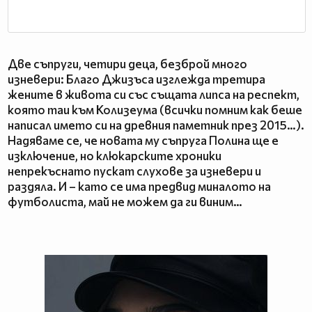
Две съпруги, четири деца, безброй много
изневери: Благо Джизъса изглежда третира
жените в живота си със същата липса на респект,
която таи към Колизеума (всички помним как беше
написал името си на древния паметник през 2015…).
Надяваме се, че новата му съпруга Полина ще е
изключение, но клюкарските хроники
непрекъснато пускат слухове за изневери и
раздяла. И – като се има предвид миналото на
футболиста, май не можем да ги виним…