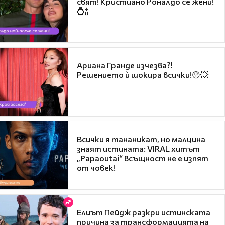
свят! Кристиано Роналдо се жени!
💍🍾
Ариана Гранде изчезва?!
Решението ѝ шокира всички!😯💥
Всички я тананикат, но малцина
знаят истината: VIRAL хитът
„Papaoutai“ всъщност не е изпят
от човек!
Елиът Пейдж разкри истинската
причина за трансформацията на