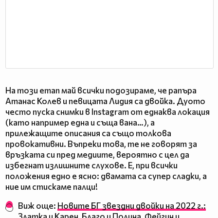
На този етап май всички подозираме, че рапъра
Атанас Колев и певицата Лидия са двойка. Дуото
често пуска снимки в Instagram от еднаква локация
(като например една и съща вана…), а
прилежащите описания са също толкова
провокативни. Въпреки това, те не говорят за
връзката си пред медиите, вероятно с цел да
избегнат излишните слухове. Е, при всички
положения едно е ясно: двамата са супер сладки, а
ние им стискаме палци!
Виж още:
Новите БГ звездни двойки на 2022 г.:
Златка и Карен, Благо и Полина, Фейгин и