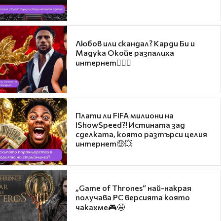
Любов или скандал? Карди Би и
Мадука Окойе разпалиха
интернет❤️‍🔥🔥
Плати ли FIFA милиони на
IShowSpeed?! Истината зад
сделката, която разтърси целия
интернет🤑💥
„Game of Thrones“ най-накрая
получава PC версията която
чакахме🎮🤩