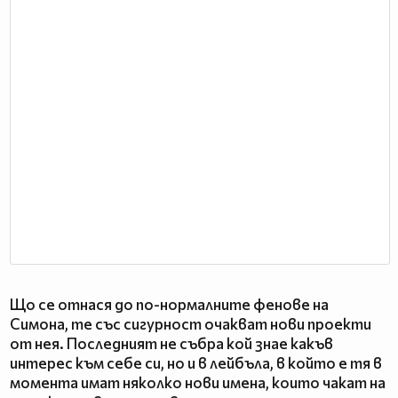
Що се отнася до по-нормалните фенове на
Симона, те със сигурност очакват нови проекти
от нея. Последният не събра кой знае какъв
интерес към себе си, но и в лейбъла, в който е тя в
момента имат няколко нови имена, които чакат на