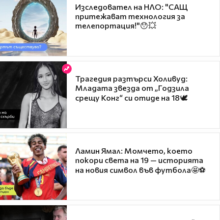
Изследовател на НЛО: "САЩ
притежават технология за
телепортация!"😯💥
Трагедия разтърси Холивуд:
Младата звезда от „Годзила
срещу Конг“ си отиде на 18🕊️
Ламин Ямал: Момчето, което
покори света на 19 — историята
на новия символ във футбола🤩⚽