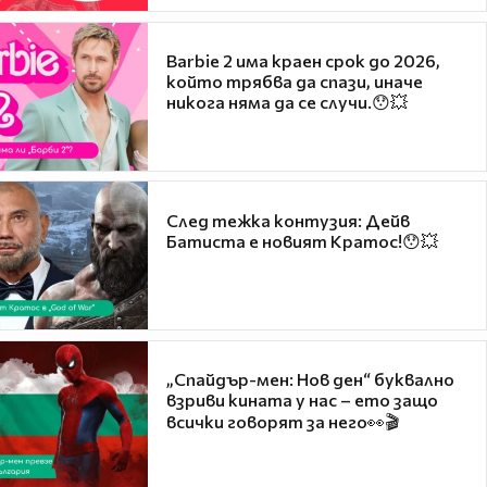
Barbie 2 има краен срок до 2026,
който трябва да спази, иначе
никога няма да се случи.😯💥
След тежка контузия: Дейв
Батиста е новият Кратос!😯💥
„Спайдър-мен: Нов ден“ буквално
взриви кината у нас – ето защо
всички говорят за него👀🎬