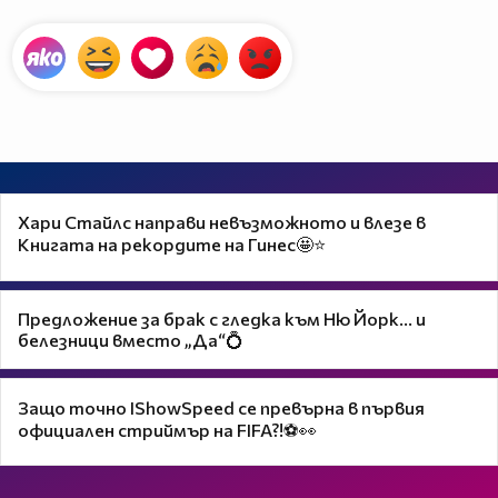
Хари Стайлс направи невъзможното и влезе в
Книгата на рекордите на Гинес🤩⭐
Предложение за брак с гледка към Ню Йорк... и
белезници вместо „Да“💍
Защо точно IShowSpeed се превърна в първия
официален стриймър на FIFA?!⚽👀