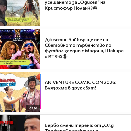
усещането за „Одисея“ на
Кристофър Нолан🤩🎮
Джъстин Бийбър ще пее на
Световното първенство по
футбол заедно с Мадона, Шакира
и BTS!⚽🤩
ANIVENTURE COMIC CON 2026:
Влязохме в друг свят!
08:16
Бербо смени терена: от „Олд
Трафорд“ директно на