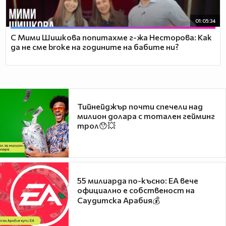
01:05:34
С Мими Шишкова попитахме г-жа Несторова: Как
да не сме broke на годините на бабите ни?
Тийнейджър почти спечели над
милион долара с тотален гейминг
трол😯💥
55 милиарда по-късно: EA вече
официално е собственост на
Саудитска Арабия💰