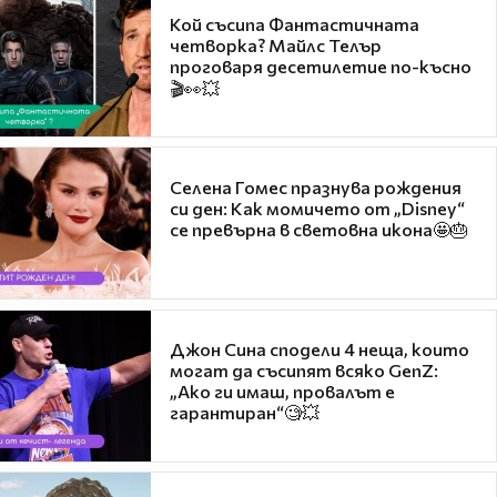
Кой съсипа Фантастичната
четворка? Майлс Телър
проговаря десетилетие по-късно
🎬👀💥
Селена Гомес празнува рождения
си ден: Как момичето от „Disney“
се превърна в световна икона🤩🎂
Джон Сина сподели 4 неща, които
могат да съсипят всяко GenZ:
„Ако ги имаш, провалът е
гарантиран“🧐💥