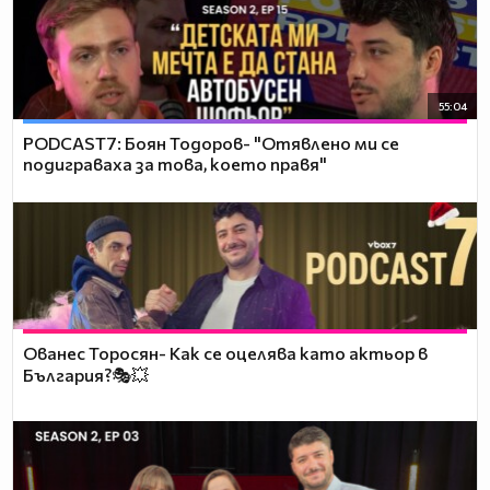
55:04
PODCAST7: ‪Боян Тодоров- "Отявлено ми се
подиграваха за това, което правя"
Ованес Торосян- Как се оцелява като актьор в
България?🎭💥