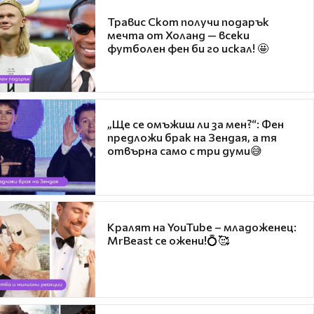
Травис Скот получи подарък
мечта от Холанд — всеки
футболен фен би го искал! 🤩
„Ще се омъжиш ли за мен?“: Фен
предложи брак на Зендая, а тя
отвърна само с три думи😅
Кралят на YouTube – младоженец:
MrBeast се ожени!💍🥰