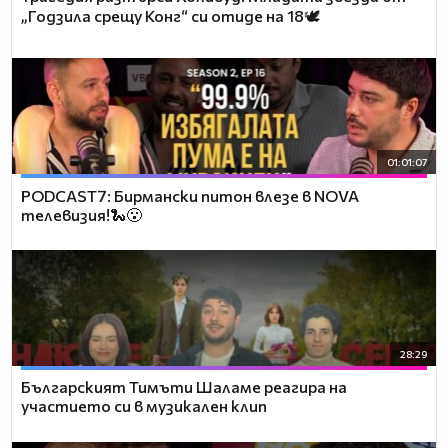
„Годзила срещу Конг“ си отиде на 18🕊️
01:01:07
PODCAST7: Бирмански питон влезе в NOVA
телевизия!🐍😮
28:29
Българският Тимъти Шаламе реагира на
участието си в музикален клип