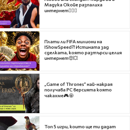
Мадука Окойе разпалиха
интернет❤️‍🔥🔥
Плати ли FIFA милиони на
IShowSpeed?! Истината зад
сделката, която разтърси целия
интернет🤑💥
„Game of Thrones“ най-накрая
получава PC версията която
чакахме🎮🤩
Топ 5 игри, които ще ти дадат