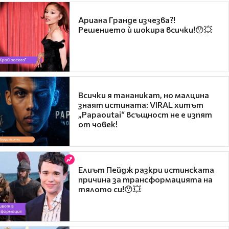
Ариана Гранде изчезва?!
Решението ѝ шокира всички!😯💥
Всички я тананикат, но малцина
знаят истината: VIRAL хитът
„Papaoutai“ всъщност не е изпят
от човек!
Елиът Пейдж разкри истинската
причина за трансформацията на
тялото си!😯💥