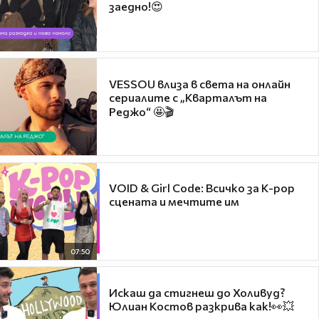
заедно!😍
VESSOU влиза в света на онлайн
сериалите с „Кварталът на
Реджо“ 🤩🎬
VOID & Girl Code: Всичко за K-pop
сцената и мечтите им
07:50
Искаш да стигнеш до Холивуд?
Юлиан Костов разкрива как!👀💥