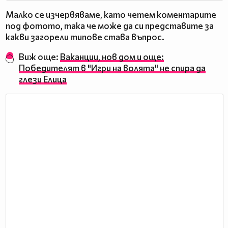
Малко се изчервяваме, като четем коментарите
под фотото, така че може да си представите за
какви загорели типове става въпрос.
Виж още:
Ваканции, нов дом и още:
Победителят в "Игри на волята" не спира да
глези Елица