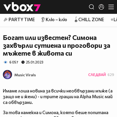
Member of
👾
🎉 PARTY TIME
👂 Клю – клю
🪀CHILL ZONE
⭐Li
Богат или известен? Симона
захвърли сутиена и проговори за
мъжете в живота си
6 057
25.01.2023
Music Virals
СЛЕДВАЙ
629
Имаме лоша новина за всички необвързани мъже (а
защо не и жени) - и трите грации на Alpha Music май
са обвързани.
За това намекна и Симона, която беше попитана