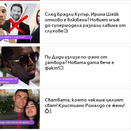
След Брадли Купър, Ирина Шейк
отново е влюбена? Новият мъж
до супермодела разпали лавина от
слухове🧐
Пи Диди излиза по-рано от
затвора? Новата дата вече е
факт!💥
Сватбата, която чакаше целият
свят! Кристиано Роналдо се жени!
💍🍾