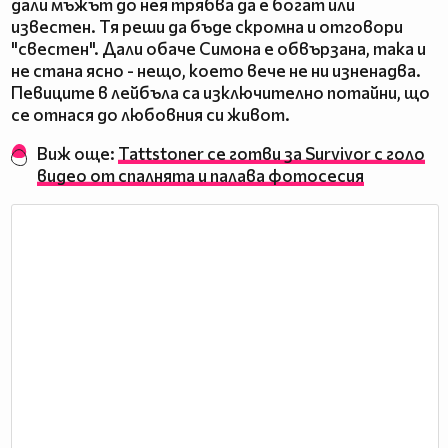
дали мъжът до нея трябва да е богат или
известен. Тя реши да бъде скромна и отговори
"свестен". Дали обаче Симона е обвързана, така и
не стана ясно - нещо, което вече не ни изненадва.
Певиците в лейбъла са изключително потайни, що
се отнася до любовния си живот.
Виж още:
Tattstoner се готви за Survivor с голо
видео от спалнята и палава фотосесия