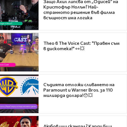
Защо Ахил липсва от „Одисей“ на
Кристофър Нолън? Най-
странното решение във филма
всъщност има логика
Theo в The Voice Cast: "Правен съм
в дискотека!" 👀💥
Съдията отложи сливането на
Paramount и Warner Bros. за 110
милиарда долара!😯💥
Любов или скандал? Карди Би и