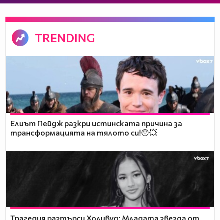
TRENDING
Елиът Пейдж разкри истинската причина за
трансформацията на тялото си!😯💥
Трагедия разтърси Холивуд: Младата звезда от