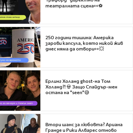
театралната сцена👀⚽
250 години тишина: Америка
зарови капсула, която никой жив
днес няма да отвори👀💥
Ерлинг Холанд ghost-на Том
Холанд?! 💀 Защо Спайдър-мен
остана на "seen"😅
Втори шанс за любовта? Ариана
Гранде и Рики Алварес отново