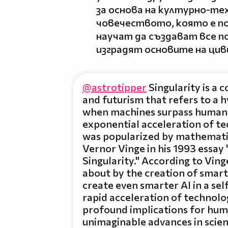
за основа на културно-те
човечеството, която е по
научат да създават все п
изградят основите на цив
@astrotipper
Singularity is a c
and futurism that refers to a h
when machines surpass human i
exponential acceleration of te
was popularized by mathemati
Vernor Vinge in his 1993 essa
Singularity." According to Ving
about by the creation of smar
create even smarter AI in a se
rapid acceleration of technolo
profound implications for huma
unimaginable advances in scien