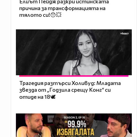
Елиът Пейдж разкри истинската
причина за трансформацията на
тялото си!😯💥
Трагедия разтърси Холивуд: Младата
звезда от „Годзила срещу Конг“ си
отиде на 18🕊️