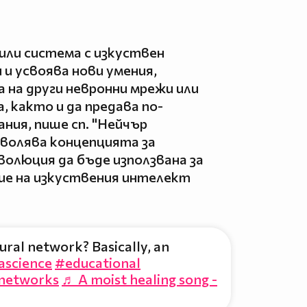
ли система с изкуствен
 и усвоява нови умения,
на други невронни мрежи или
, както и да предава по-
ия, пише сп. "Нейчър
зволява концепцията за
олюция да бъде използвана за
е на изкуствения интелект
ural network? Basically, an
ascience
#educational
networks
♬ A moist healing song -