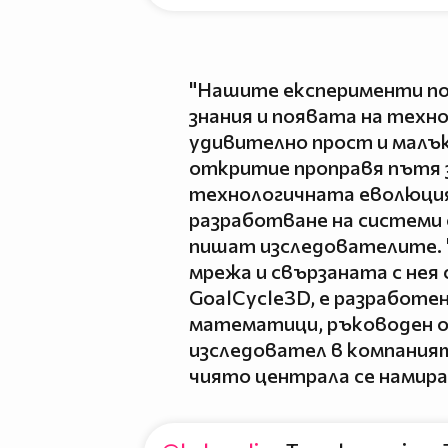
"Нашите експерименти пок
знания и появата на техн
удивително прост и малък
откритие проправя пътя з
технологичната еволюци
разработване на системи 
пишат изследователите.
мрежа и свързаната с нея 
GoalCycle3D, е разработе
математици, ръководен о
изследовател в компания
чиято централа се намира