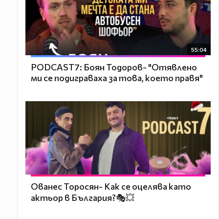
55:04
PODCAST7: ‪Боян Тодоров- "Отявлено
ми се подиграваха за това, което правя"
Ованес Торосян- Как се оцелява като
актьор в България?🎭💥