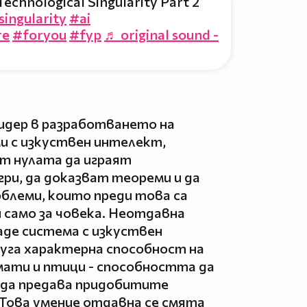
chnological Singularity Part 2
singularity
#ai
re
#foryou
#fyp
♬ original sound -
идер в разработването на
 с изкуствен интелект,
от нулата да играят
ри, да доказват теореми и да
блеми, които преди това са
 само за човека. Неотдавна
аде система с изкуствен
уга характерна способност на
мати и птици - способността да
и да предава придобитите
 Това умение отдавна се смята