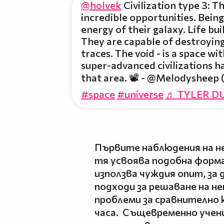
@holvek
Civilization type 3: Th
incredible opportunities. Bein
energy of their galaxy. Life bui
They are capable of destroying
traces. The void - is a space w
super-advanced civilizations ha
that area. 📽️ - @Melodysheep 
#space
#universe
♬ TYLER D
Първите наблюдения на не
тя усвоява подобна форма 
използва чуждия опит, за 
подходи за решаване на не
проблеми за сравнително 
часа. Същевременно учени