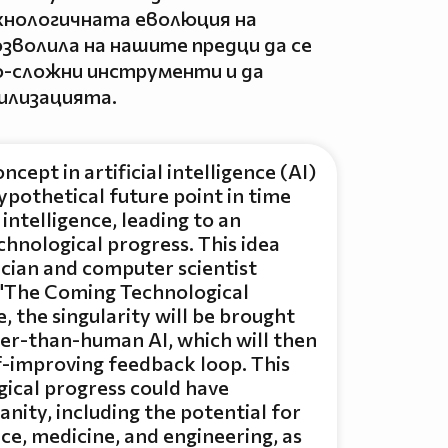
хнологичната еволюция на
зволила на нашите предци да се
о-сложни инструменти и да
илизацията.
oncept in artificial intelligence (AI)
ypothetical future point in time
ntelligence, leading to an
chnological progress. This idea
cian and computer scientist
y "The Coming Technological
e, the singularity will be brought
ter-than-human AI, which will then
lf-improving feedback loop. This
gical progress could have
nity, including the potential for
ce, medicine, and engineering, as