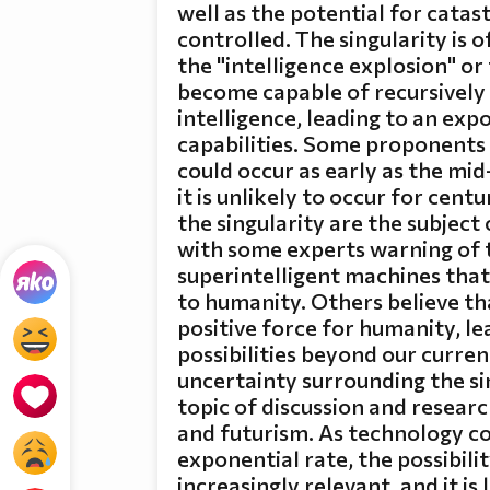
well as the potential for catast
controlled. The singularity is 
the "intelligence explosion" o
become capable of recursively
intelligence, leading to an expo
capabilities. Some proponents o
could occur as early as the mid
it is unlikely to occur for centu
the singularity are the subjec
with some experts warning of t
superintelligent machines that
to humanity. Others believe tha
positive force for humanity, l
possibilities beyond our curre
uncertainty surrounding the sin
topic of discussion and research
and futurism. As technology co
exponential rate, the possibili
increasingly relevant, and it is 