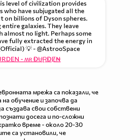
is level of civilization provides
gs who have subjugated all the
lt on billions of Dyson spheres.
 entire galaxies. They leave
ith almost no light. Perhaps some
ve fully extracted the energy in
(Official) 💡 - @AstrooSpace
URDEN - ʍʀ ĐɄⱤĐɆ₦
вронната мрежа са показали, че
на обучение и започва да
да създава свои собствени
познати досега и по-сложни
кратко време - около 20-30
те са установили, че