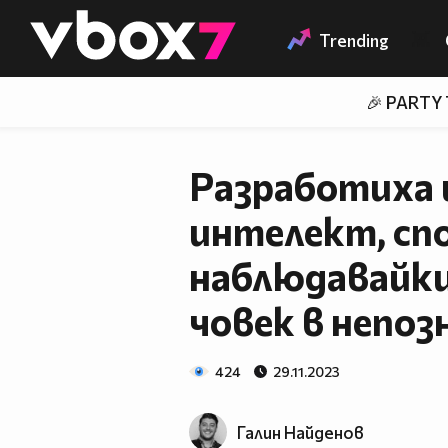
Member of
👾
Trending
🎉 PARTY
Разработиха 
интелект, спо
наблюдавайки
човек в непоз
424
29.11.2023
Галин Найденов