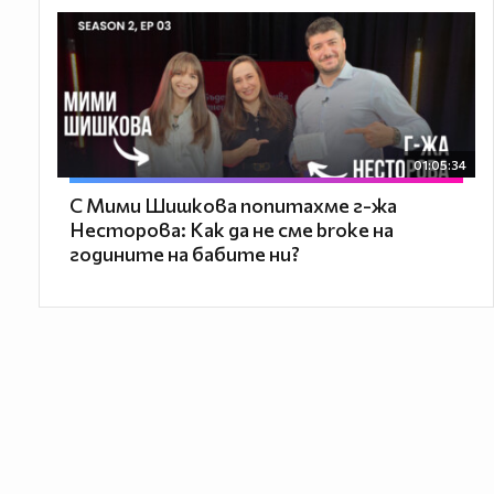
01:05:34
С Мими Шишкова попитахме г-жа
Несторова: Как да не сме broke на
годините на бабите ни?