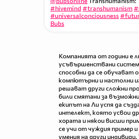
@bubsonline
Transhumanism: Te
#hivemind
#transhumanism
#
#universalconciousness
#futu
Bubs
Компанията от години е л
усъвършенствани системи
способни да се обучават 
компютърни и настолни иг
решават други сложни про
били смятани за възможни
екипът на Ли успя да създ
интелект, която усвои др
хората и някои висши при
се учи от чуждия пример 
умения на други индивиди.