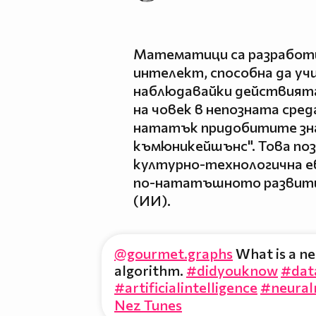
Математици са разработи
интелект, способна да учи
наблюдавайки действията 
на човек в непозната среда
нататък придобитите знан
къмюникейшънс". Това по
културно-технологична ев
по-нататъшното развити
(ИИ).
@gourmet.graphs
What is a ne
algorithm.
#didyouknow
#dat
#artificialintelligence
#neural
Nez Tunes