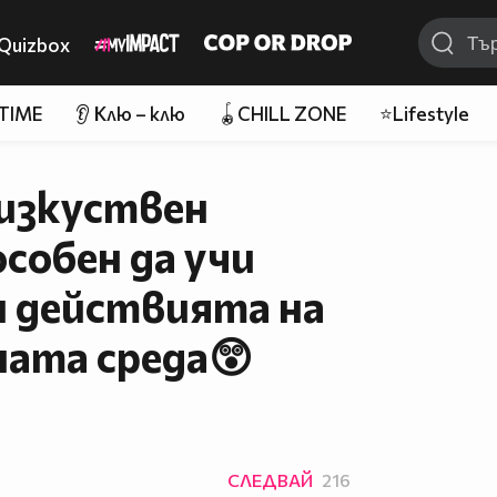
Quizbox
 TIME
👂 Клю – клю
🪀CHILL ZONE
⭐Lifestyle
изкуствен
собен да учи
 действията на
ната среда😲
СЛЕДВАЙ
216