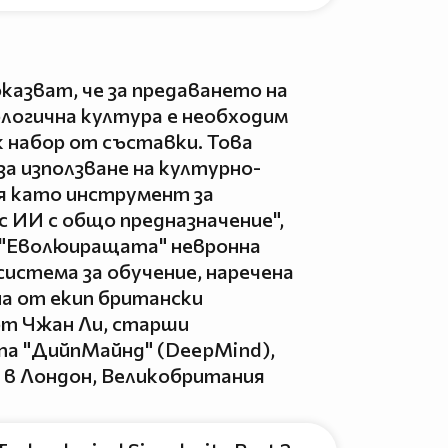
азват, че за предаването на
ологична култура е необходим
 набор от съставки. Това
а използване на културно-
я като инструмент за
с ИИ с общо предназначение",
 "Еволюиращата" невронна
система за обучение, наречена
на от екип британски
т Чжан Ли, старши
та "ДийпМайнд" (DeepMind),
 в Лондон, Великобритания