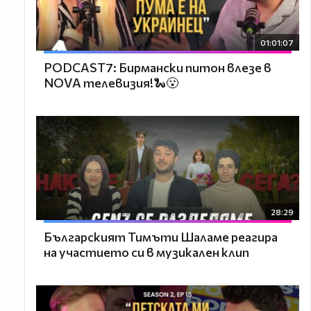
01:01:07
PODCAST7: Бирмански питон влезе в
NOVA телевизия!🐍😮
28:29
Българският Тимъти Шаламе реагира
на участието си в музикален клип