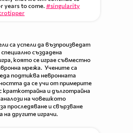
or years to come.
#singularity
trotipper
ли са успели да възпроизведат
 специално създадена
гра, която се играе съвместно
евронна мрежа. Учените са
реда подтиква невронната
ността да се учи от примерите
а с краткотрайна и дълготрайна
и аналози на човешкото
за проследяване и свързване
 на другите играчи.