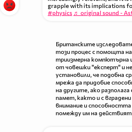
grapple with its implications f
#physics
♬ original sound - As
Британските изследовате
този процес с помощта на
триизмерна компютърна и
от човешки "експерт" и н
установили, че подобна с
мрежа да придобие способ
на другите, ако разполаг
памет, както и с вграден
внимание и способността 
помежду им на действията