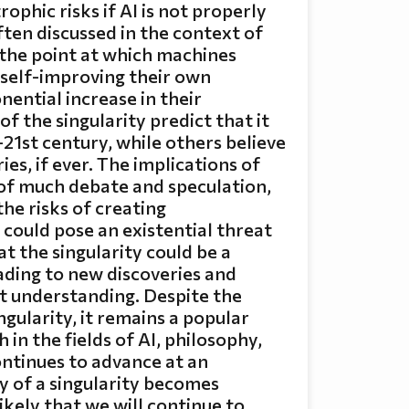
rophic risks if AI is not properly
often discussed in the context of
r the point at which machines
 self-improving their own
nential increase in their
f the singularity predict that it
-21st century, while others believe
ries, if ever. The implications of
t of much debate and speculation,
he risks of creating
 could pose an existential threat
t the singularity could be a
eading to new discoveries and
nt understanding. Despite the
gularity, it remains a popular
 in the fields of AI, philosophy,
ntinues to advance at an
ty of a singularity becomes
likely that we will continue to