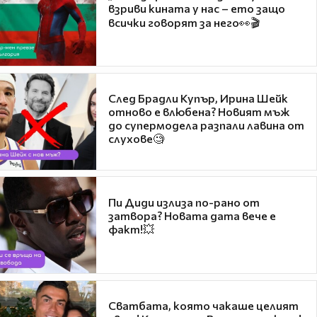
взриви кината у нас – ето защо
всички говорят за него👀🎬
След Брадли Купър, Ирина Шейк
отново е влюбена? Новият мъж
до супермодела разпали лавина от
слухове🧐
Пи Диди излиза по-рано от
затвора? Новата дата вече е
факт!💥
Сватбата, която чакаше целият