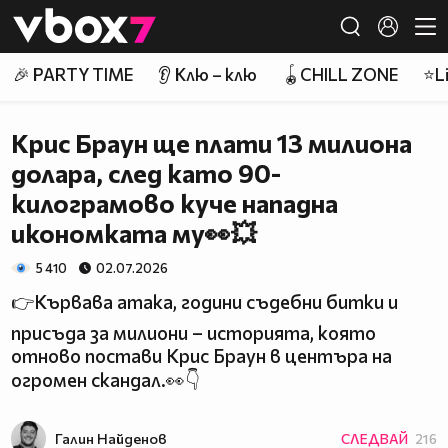
Member of
👾
🎉 PARTY TIME
👂 Клю – клю
🪀CHILL ZONE
⭐Li
Крис Браун ще плати 13 милиона
долара, след като 90-
килограмово куче нападна
икономката му👀💥
5 410
02.07.2026
👉Кървава атака, години съдебни битки и
присъда за милиони – историята, която
отново постави Крис Браун в центъра на
огромен скандал.👀👇
Галин Найденов
СЛЕДВАЙ
216