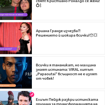
свят! Кристиано Роналдо се жени!
💍🍾
Ариана Гранде изчезва?!
Решението ѝ шокира всички!😯💥
Всички я тананикат, но малцина
знаят истината: VIRAL хитът
„Papaoutai“ всъщност не е изпят
от човек!
Елиът Пейдж разкри истинската
причина за трансформацията на