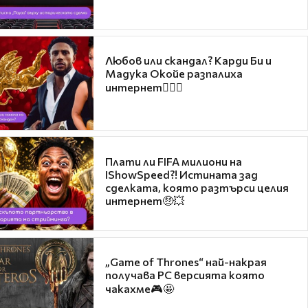
Любов или скандал? Карди Би и
Мадука Окойе разпалиха
интернет❤️‍🔥🔥
Плати ли FIFA милиони на
IShowSpeed?! Истината зад
сделката, която разтърси целия
интернет🤑💥
„Game of Thrones“ най-накрая
получава PC версията която
чакахме🎮🤩