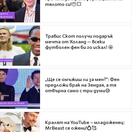
тялото си!😯💥
Травис Скот получи подарък
мечта от Холанд — всеки
футболен фен би го искал! 🤩
„Ще се омъжиш ли за мен?“: Фен
предложи брак на Зендая, а тя
отвърна само с три думи😅
Кралят на YouTube – младоженец:
MrBeast се ожени!💍🥰