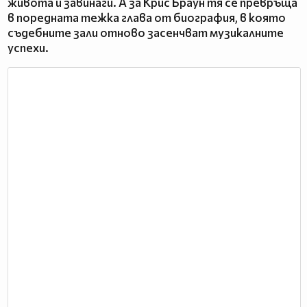
живота ѝ завинаги. А за Крис Браун тя се превръща
в поредната тежка глава от биография, в която
съдебните зали отново засенчват музикалните
успехи.