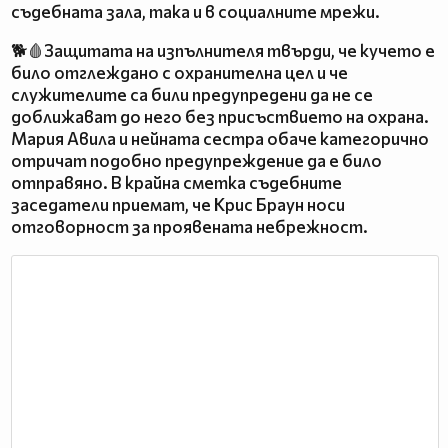
съдебната зала, така и в социалните мрежи.
🐕🩸Защитата на изпълнителя твърди, че кучето е
било отглеждано с охранителна цел и че
служителите са били предупредени да не се
доближават до него без присъствието на охрана.
Мария Авила и нейната сестра обаче категорично
отричат подобно предупреждение да е било
отправяно. В крайна сметка съдебните
заседатели приемат, че Крис Браун носи
отговорност за проявената небрежност.