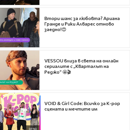
Втори шанс за любовта? Ариана
Гранде и Рики Алварес отново
заедно!😍
VESSOU влиза в света на онлайн
сериалите с „Кварталът на
Реджо“ 🤩🎬
VOID & Girl Code: Всичко за K-pop
сцената и мечтите им
07:50