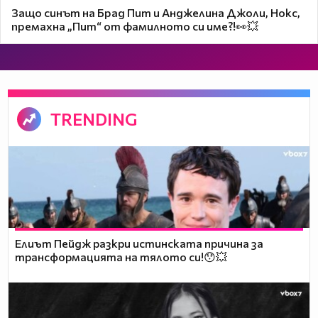
Защо синът на Брад Пит и Анджелина Джоли, Нокс,
премахна „Пит“ от фамилното си име?!👀💥
TRENDING
Елиът Пейдж разкри истинската причина за
трансформацията на тялото си!😯💥