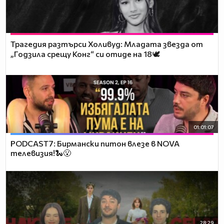
Трагедия разтърси Холивуд: Младата звезда от
„Годзила срещу Конг“ си отиде на 18🕊️
01:01:07
PODCAST7: Бирмански питон влезе в NOVA
телевизия!🐍😮
28:29