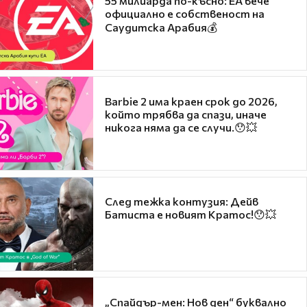
55 милиарда по-късно: EA вече
официално е собственост на
Саудитска Арабия💰
Barbie 2 има краен срок до 2026,
който трябва да спази, иначе
никога няма да се случи.😯💥
След тежка контузия: Дейв
Батиста е новият Кратос!😯💥
„Спайдър-мен: Нов ден“ буквално