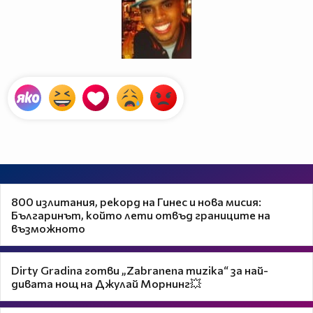
800 излитания, рекорд на Гинес и нова мисия:
Българинът, който лети отвъд границите на
възможното
Dirty Gradina готви „Zabranena muzika“ за най-
дивата нощ на Джулай Морнинг💥