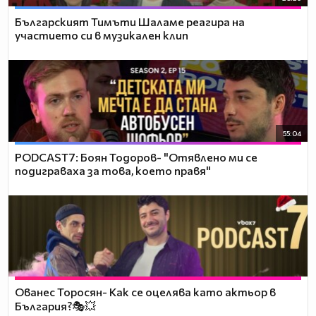
Българският Тимъти Шаламе реагира на
участието си в музикален клип
55:04
PODCAST7: ‪Боян Тодоров- "Отявлено ми се
подиграваха за това, което правя"
Ованес Торосян- Как се оцелява като актьор в
България?🎭💥