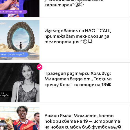
гарантиран“🧐💥
Изследовател на НЛО: "САЩ
притежават технология за
телепортация!"😯💥
Трагедия разтърси Холивуд:
Младата звезда от „Годзила
срещу Конг“ си отиде на 18🕊️
Ламин Ямал: Момчето, което
покори света на 19 — историята
на новия символ във футбола🤩⚽