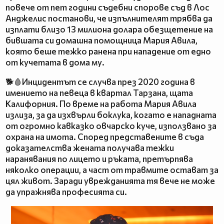
повече от пет години съдебни спорове съд в Лос
Анджелис постанови, че изпълнителят трябва да
изплати близо 13 милиона долара обезщетение на
бившата си домашна помощница Мария Авила,
която беше тежко ранена при нападение от едно
от кучетата в дома му.
🐕🩸Инцидентът се случва през 2020 година в
имението на певеца в квартал Тарзана, щата
Калифорния. По време на работа Мария Авила
излиза, за да изхвърли боклука, когато е нападната
от огромно кавказко овчарско куче, използвано за
охрана на имота. Според представените в съда
доказателства жената получава тежки
наранявания по лицето и ръката, претърпява
няколко операции, а част от травмите остават за
цял живот. Заради уврежданията тя вече не може
да упражнява професията си.