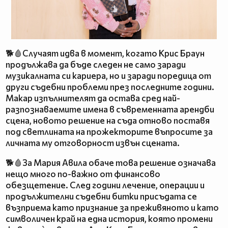
🐕🩸Случаят идва в момент, когато Крис Браун
продължава да бъде следен не само заради
музикалната си кариера, но и заради поредица от
други съдебни проблеми през последните години.
Макар изпълнителят да остава сред най-
разпознаваемите имена в съвременната арендби
сцена, новото решение на съда отново поставя
под светлината на прожекторите въпросите за
личната му отговорност извън сцената.
🐕🩸За Мария Авила обаче това решение означава
нещо много по-важно от финансово
обезщетение. След години лечение, операции и
продължителни съдебни битки присъдата се
възприема като признание за преживяното и като
символичен край на една история, която промени