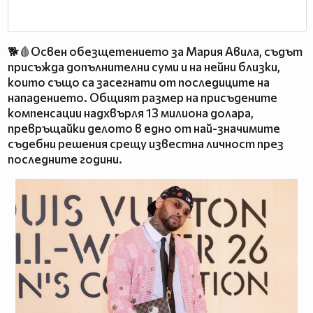
🐕🩸Освен обезщетението за Мария Авила, съдът
присъжда допълнителни суми и на нейни близки,
които също са засегнати от последиците на
нападението. Общият размер на присъдените
компенсации надхвърля 13 милиона долара,
превръщайки делото в едно от най-значимите
съдебни решения срещу известна личност през
последните години.