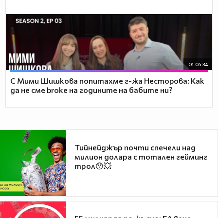
01:05:34
С Мими Шишкова попитахме г-жа Несторова: Как
да не сме broke на годините на бабите ни?
Тийнейджър почти спечели над
милион долара с тотален гейминг
трол😯💥