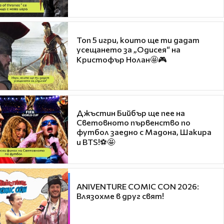
Топ 5 игри, които ще ти дадат
усещането за „Одисея“ на
Кристофър Нолан🤩🎮
Джъстин Бийбър ще пее на
Световното първенство по
футбол заедно с Мадона, Шакира
и BTS!⚽🤩
ANIVENTURE COMIC CON 2026:
Влязохме в друг свят!