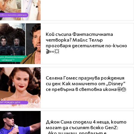
Кой съсипа Фантастичната
четворка? Майлс Телър
проговаря десетилетие по-късно
🎬👀💥
Селена Гомес празнува рождения
си ден: Как момичето от „Disney“
се превърна в световна икона🤩🎂
Джон Сина сподели 4 неща, които
могат да съсипят всяко GenZ:
„Ако ги имаш, провалът е