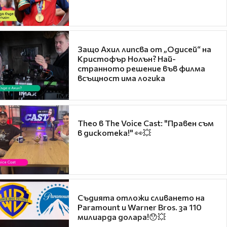
Защо Ахил липсва от „Одисей“ на
Кристофър Нолън? Най-
странното решение във филма
всъщност има логика
Theo в The Voice Cast: "Правен съм
в дискотека!" 👀💥
Съдията отложи сливането на
Paramount и Warner Bros. за 110
милиарда долара!😯💥