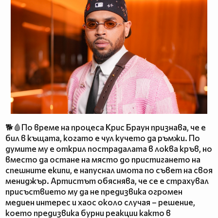
🐕🩸По време на процеса Крис Браун признава, че е
бил в къщата, когато е чул кучето да ръмжи. По
думите му е открил пострадалата в локва кръв, но
вместо да остане на място до пристигането на
спешните екипи, е напуснал имота по съвет на своя
мениджър. Артистът обяснява, че се е страхувал
присъствието му да не предизвика огромен
медиен интерес и хаос около случая – решение,
което предизвика бурни реакции както в