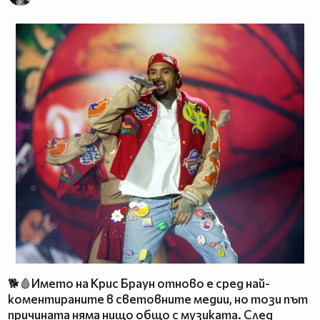
🐕🩸Името на Крис Браун отново е сред най-
коментираните в световните медии, но този път
причината няма нищо общо с музиката. След