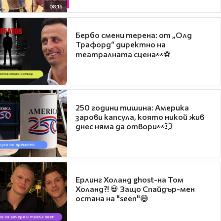
08:16
Бербо смени терена: от „Олд
Трафорд“ директно на
театралната сцена👀⚽
250 години тишина: Америка
зарови капсула, която никой жив
днес няма да отвори👀💥
Ерлинг Холанд ghost-на Том
Холанд?! 💀 Защо Спайдър-мен
остана на "seen"😅