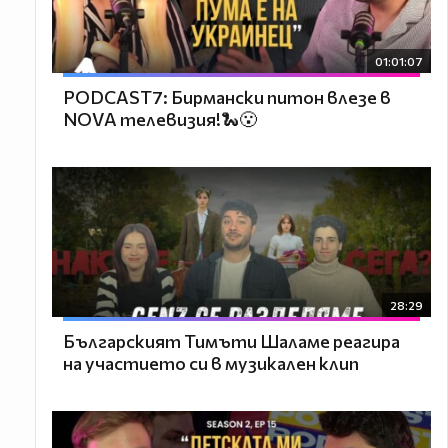
01:01:07
PODCAST7: Бирмански питон влезе в
NOVA телевизия!🐍😮
28:29
Българският Тимъти Шаламе реагира
на участието си в музикален клип