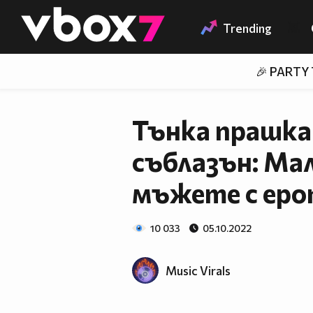
Member of
👾
Trending
🎉 PARTY
Тънка прашка
съблазън: Ма
мъжете с ер
10 033
05.10.2022
Music Virals