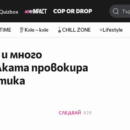
Quizbox
 TIME
👂 Клю – клю
🪀CHILL ZONE
⭐Lifestyle
 и много
лката провокира
отика
СЛЕДВАЙ
629