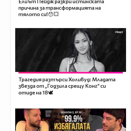
Елиът Пейдж разкри истинската
причина за трансформацията на
тялото си!😯💥
Трагедия разтърси Холивуд: Младата
звезда от „Годзила срещу Конг“ си
отиде на 18🕊️