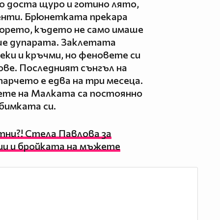
о доста щуро и готино лято,
енти. Брюнетката прекара
морето, където не само имаше
аше дупарата. Заклетата
еки и кръчми, но феновете си
ове. Последният сънгъл на
 парчето е едва на три месеца.
ете на Малката са постоянно
бимката си.
стни?! Стела Павлова за
и и бройката на мъжете