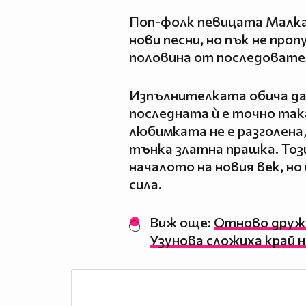
Поп-фолк певицата Малка
нови песни, но пък не про
половина от последовател
Изпълнителката обича да 
последната ѝ е точно так
любимката не е разголена,
тънка златна прашка. Този
началото на новия век, но
сила.
Виж още:
Отново дружк
Узунова сложиха край 