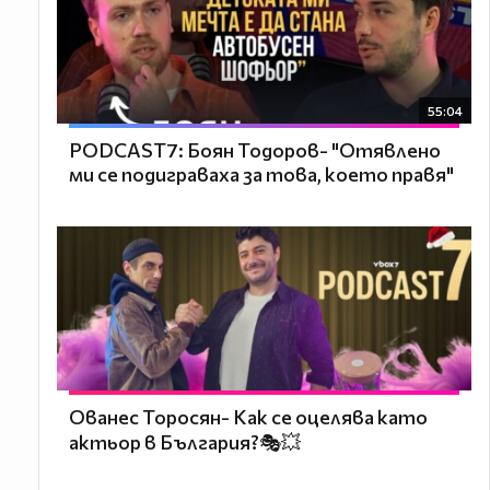
55:04
PODCAST7: ‪Боян Тодоров- "Отявлено
ми се подиграваха за това, което правя"
Ованес Торосян- Как се оцелява като
актьор в България?🎭💥