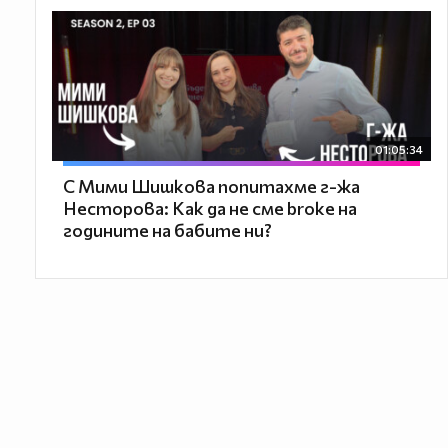
01:05:34
С Мими Шишкова попитахме г-жа
Несторова: Как да не сме broke на
годините на бабите ни?