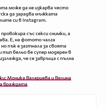
та може да не изкарва често
пуска да зарадва мъжката
ите си в Instagram.
провокира със секси снимки, а
ава. Е, на фотото чалга
 но пък е загтнала за своята
 тип бельо бе супер модерен в
 изглежда, че се завръща с пълна
и: Моника Валериева и Велина
на враждата