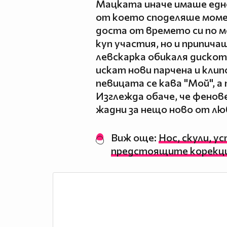
Мацката иначе имаше едн
от което споделяше мом
доста от времето си по 
куп участия, но и припич
левскарка обикаля дискот
искат нови парчена и клип
певицата се кава "Мой", а
Изглежда обаче, че фенов
жадни за нещо ново от лю
Виж още:
Нос, скули, у
предстоящите корекци