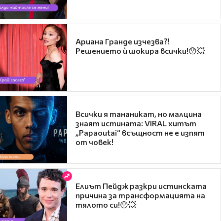
Ариана Гранде изчезва?!
Решението ѝ шокира всички!😯💥
Всички я тананикат, но малцина
знаят истината: VIRAL хитът
„Papaoutai“ всъщност не е изпят
от човек!
Елиът Пейдж разкри истинската
причина за трансформацията на
тялото си!😯💥