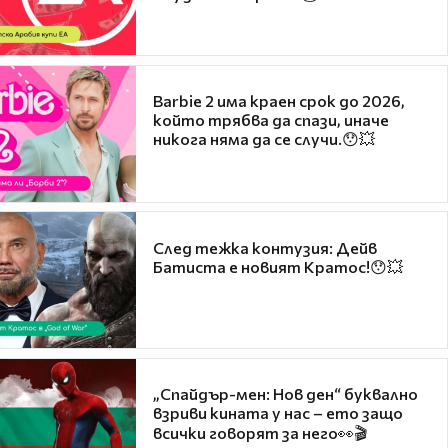
Barbie 2 има краен срок до 2026,
който трябва да спази, иначе
никога няма да се случи.😯💥
След тежка контузия: Дейв
Батиста е новият Кратос!😯💥
„Спайдър-мен: Нов ден“ буквално
взриви кината у нас – ето защо
всички говорят за него👀🎬