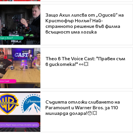
Защо Ахил липсва от „Одисей“ на
Кристофър Нолън? Най-
странното решение във филма
всъщност има логика
Theo в The Voice Cast: "Правен съм
в дискотека!" 👀💥
Съдията отложи сливането на
Paramount и Warner Bros. за 110
милиарда долара!😯💥