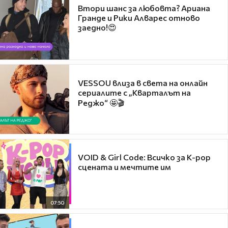
Втори шанс за любовта? Ариана
Гранде и Рики Алварес отново
заедно!😍
VESSOU влиза в света на онлайн
сериалите с „Кварталът на
Реджо“ 🤩🎬
VOID & Girl Code: Всичко за K-pop
сцената и мечтите им
07:50