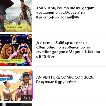
Топ 5 игри, които ще ти дадат
усещането за „Одисея“ на
Кристофър Нолан🤩🎮
Джъстин Бийбър ще пее на
Световното първенство по
футбол заедно с Мадона, Шакира
и BTS!⚽🤩
ANIVENTURE COMIC CON 2026:
Влязохме в друг свят!
08:16