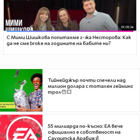
01:05:34
С Мими Шишкова попитахме г-жа Несторова: Как
да не сме broke на годините на бабите ни?
Тийнейджър почти спечели над
милион долара с тотален гейминг
трол😯💥
55 милиарда по-късно: EA вече
официално е собственост на
Саудитска Арабия💰