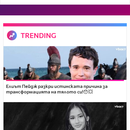
TRENDING
Елиът Пейдж разкри истинската причина за
трансформацията на тялото си!😯💥