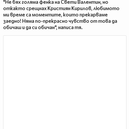
"Не бях голяма фенка на Свети Валентин, но
откакто срещнах Кристиян Кирилов, любимото
ми време са моментите, които прекарваме
заедно! Няма по-прекрасно чувство от това да
обичаш и да си обичан", написа тя.