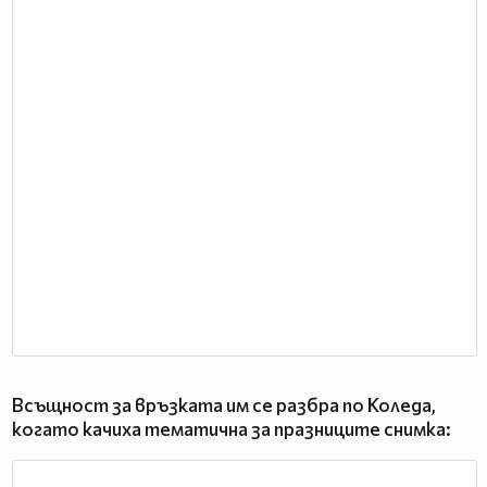
Всъщност за връзката им се разбра по Коледа,
когато качиха тематична за празниците снимка: