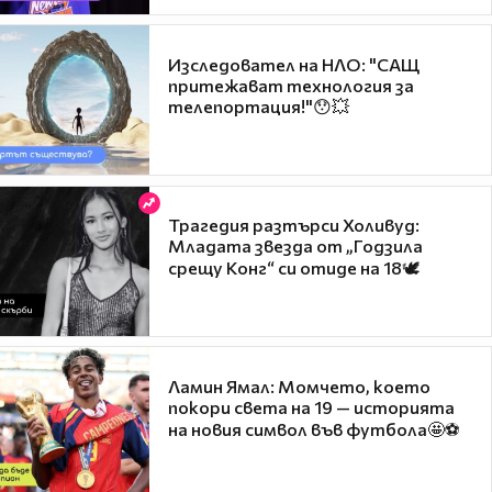
Изследовател на НЛО: "САЩ
притежават технология за
телепортация!"😯💥
Трагедия разтърси Холивуд:
Младата звезда от „Годзила
срещу Конг“ си отиде на 18🕊️
Ламин Ямал: Момчето, което
покори света на 19 — историята
на новия символ във футбола🤩⚽