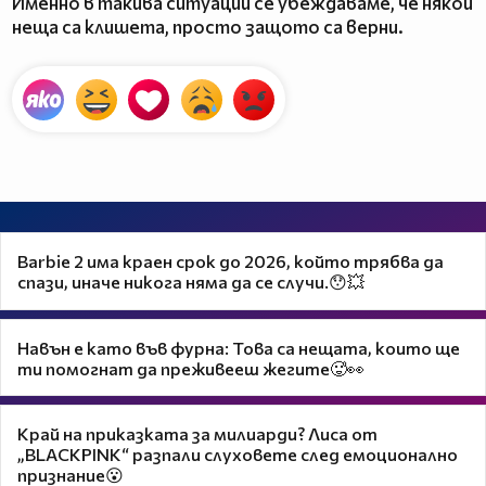
Именно в такива ситуации се убеждаваме, че някои
неща са клишета, просто защото са верни.
Barbie 2 има краен срок до 2026, който трябва да
спази, иначе никога няма да се случи.😯💥
Навън е като във фурна: Това са нещата, които ще
ти помогнат да преживееш жегите🥵👀
Край на приказката за милиарди? Лиса от
„BLACKPINK“ разпали слуховете след емоционално
признание😮