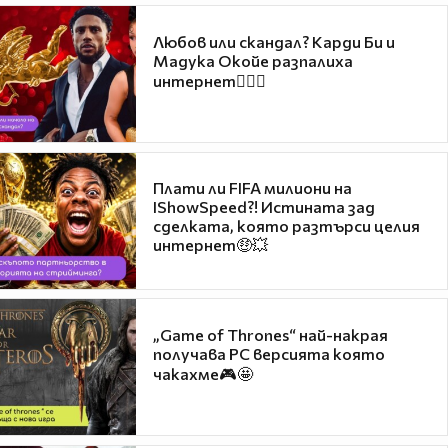
Любов или скандал? Карди Би и
Мадука Окойе разпалиха
интернет❤️‍🔥🔥
Плати ли FIFA милиони на
IShowSpeed?! Истината зад
сделката, която разтърси целия
интернет🤑💥
„Game of Thrones“ най-накрая
получава PC версията която
чакахме🎮🤩