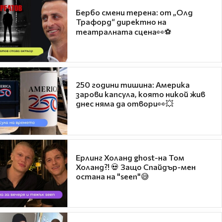
Бербо смени терена: от „Олд
Трафорд“ директно на
театралната сцена👀⚽
250 години тишина: Америка
зарови капсула, която никой жив
днес няма да отвори👀💥
Ерлинг Холанд ghost-на Том
Холанд?! 💀 Защо Спайдър-мен
остана на "seen"😅