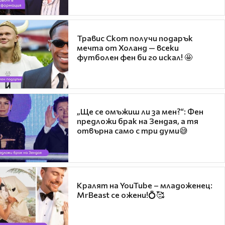
Травис Скот получи подарък
мечта от Холанд — всеки
футболен фен би го искал! 🤩
„Ще се омъжиш ли за мен?“: Фен
предложи брак на Зендая, а тя
отвърна само с три думи😅
Кралят на YouTube – младоженец:
MrBeast се ожени!💍🥰