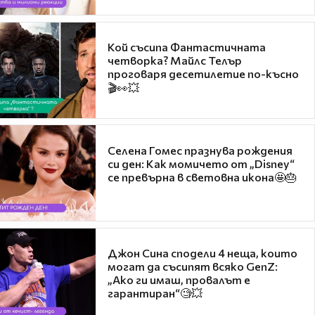
Кой съсипа Фантастичната
четворка? Майлс Телър
проговаря десетилетие по-късно
🎬👀💥
Селена Гомес празнува рождения
си ден: Как момичето от „Disney“
се превърна в световна икона🤩🎂
Джон Сина сподели 4 неща, които
могат да съсипят всяко GenZ:
„Ако ги имаш, провалът е
гарантиран“🧐💥