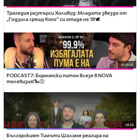
Трагедия разтърси Холивуд: Младата звезда от
„Годзила срещу Конг“ си отиде на 18🕊️
01:01:07
PODCAST7: Бирмански питон влезе в NOVA
телевизия!🐍😮
28:29
Българският Тимъти Шаламе реагира на