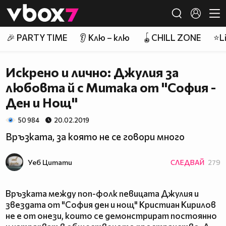
Member of
👾
🎉 PARTY TIME
👂 Клю – клю
🪀CHILL ZONE
⭐Li
Искрено и лично: Джулия за
любовта й с Митака от ''София -
Ден и Нощ''
50 984
20.02.2019
Връзката, за която не се говори много
Уеб Цитати
СЛЕДВАЙ
279
Връзката между поп-фолк певицата Джулия и
звездата от "София ден и нощ" Кристиан Кирилов
не е от онези, които се демонстрират постоянно