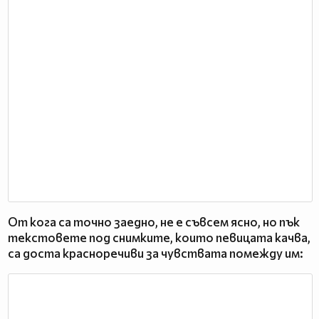
От кога са точно заедно, не е съвсем ясно, но пък
текстовете под снимките, които певицата качва,
са доста красноречиви за чувствата помежду им: