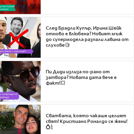
След Брадли Купър, Ирина Шейк
отново е влюбена? Новият мъж
до супермодела разпали лавина от
слухове🧐
Пи Диди излиза по-рано от
затвора? Новата дата вече е
факт!💥
Сватбата, която чакаше целият
свят! Кристиано Роналдо се жени!
💍🍾