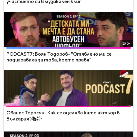
участието си в музикален клип
55:04
PODCAST7: ‪Боян Тодоров- "Отявлено ми се
подиграваха за това, което правя"
Ованес Торосян- Как се оцелява като актьор в
България?🎭💥