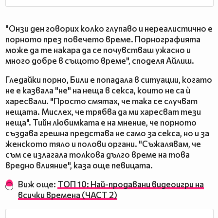
"Онзи ден говорих колко глупаво и нереалистично е
порното през повечето време. Порнографията
може да те накара да се почувстваш ужасно и
много добре в същото време", споделя Айлиш.
Гледайки порно, Били е попадала в ситуации, когато
не е казвала "не" на неща в секса, които не са ѝ
харесвали. "Просто смятах, че така се случват
нещата. Мислех, че трябва да ми харесват тези
неща". Тийн любимката е на мнение, че порното
създава грешна представа не само за секса, но и за
женското тяло и полови органи. "Съжалявам, че
съм се излагала толкова дълго време на това
вредно влияние", каза още певицата.
Виж още:
ТОП 10: Най-продавани видеоигри на
всички времена (ЧАСТ 2)