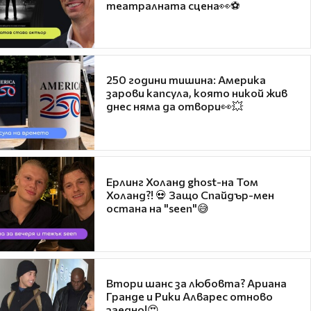
театралната сцена👀⚽
250 години тишина: Америка
зарови капсула, която никой жив
днес няма да отвори👀💥
Ерлинг Холанд ghost-на Том
Холанд?! 💀 Защо Спайдър-мен
остана на "seen"😅
Втори шанс за любовта? Ариана
Гранде и Рики Алварес отново
заедно!😍