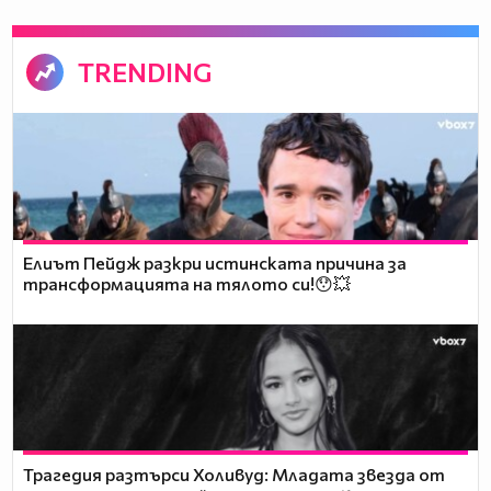
TRENDING
Елиът Пейдж разкри истинската причина за
трансформацията на тялото си!😯💥
Трагедия разтърси Холивуд: Младата звезда от