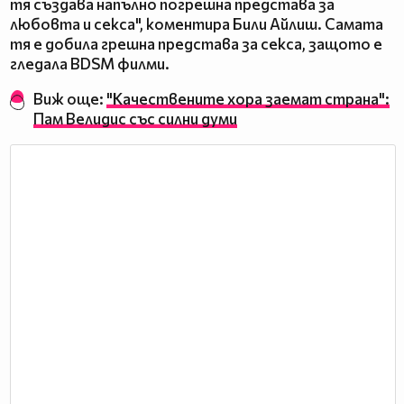
тя създава напълно погрешна представа за
любовта и секса", коментира Били Айлиш. Самата
тя е добила грешна представа за секса, защото е
гледала BDSM филми.
Виж още:
"Качествените хора заемат страна":
Пам Велидис със силни думи