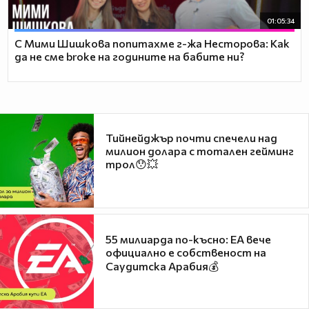
01:05:34
С Мими Шишкова попитахме г-жа Несторова: Как
да не сме broke на годините на бабите ни?
Тийнейджър почти спечели над
милион долара с тотален гейминг
трол😯💥
55 милиарда по-късно: EA вече
официално е собственост на
Саудитска Арабия💰