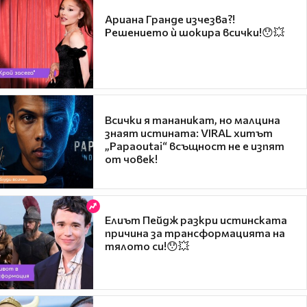
Ариана Гранде изчезва?!
Решението ѝ шокира всички!😯💥
Всички я тананикат, но малцина
знаят истината: VIRAL хитът
„Papaoutai“ всъщност не е изпят
от човек!
Елиът Пейдж разкри истинската
причина за трансформацията на
тялото си!😯💥