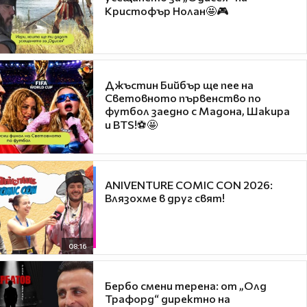
Кристофър Нолан🤩🎮
Джъстин Бийбър ще пее на
Световното първенство по
футбол заедно с Мадона, Шакира
и BTS!⚽🤩
ANIVENTURE COMIC CON 2026:
Влязохме в друг свят!
08:16
Бербо смени терена: от „Олд
Трафорд“ директно на