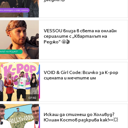
VESSOU влиза в света на онлайн
сериалите с „Кварталът на
Реджо“ 🤩🎬
VOID & Girl Code: Всичко за K-pop
сцената и мечтите им
07:50
Искаш да стигнеш до Холивуд?
Юлиан Костов разкрива как!👀💥