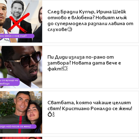
След Брадли Купър, Ирина Шейк
отново е влюбена? Новият мъж
до супермодела разпали лавина от
слухове🧐
Пи Диди излиза по-рано от
затвора? Новата дата вече е
факт!💥
Сватбата, която чакаше целият
свят! Кристиано Роналдо се жени!
💍🍾