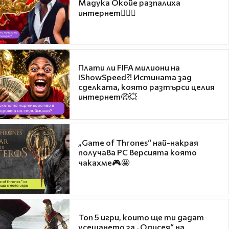
Мадука Окойе разпалиха
интернет❤️‍🔥🔥
Плати ли FIFA милиони на
IShowSpeed?! Истината зад
сделката, която разтърси целия
интернет🤑💥
„Game of Thrones“ най-накрая
получава PC версията която
чакахме🎮🤩
Топ 5 игри, които ще ти дадат
усещането за „Одисея“ на