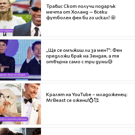
Травис Скот получи подарък
мечта от Холанд — всеки
футболен фен би го искал! 🤩
„Ще се омъжиш ли за мен?“: Фен
предложи брак на Зендая, а тя
отвърна само с три думи😅
Кралят на YouTube – младоженец:
MrBeast се ожени!💍🥰