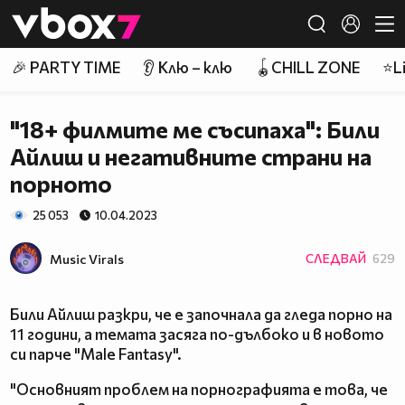
Member of
👾
🎉 PARTY TIME
👂 Клю – клю
🪀CHILL ZONE
⭐Li
"18+ филмите ме съсипаха": Били
Айлиш и негативните страни на
порното
25 053
10.04.2023
Music Virals
СЛЕДВАЙ
629
Били Айлиш разкри, че е започнала да гледа порно на
11 години, а темата засяга по-дълбоко и в новото
си парче "Male Fantasy".
"Основният проблем на порнографията е това, че