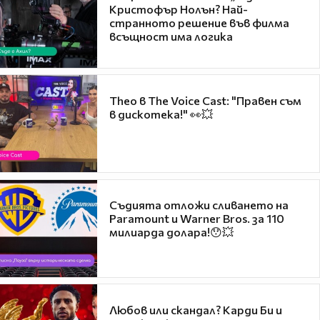
Кристофър Нолън? Най-
странното решение във филма
всъщност има логика
Theo в The Voice Cast: "Правен съм
в дискотека!" 👀💥
Съдията отложи сливането на
Paramount и Warner Bros. за 110
милиарда долара!😯💥
Любов или скандал? Карди Би и