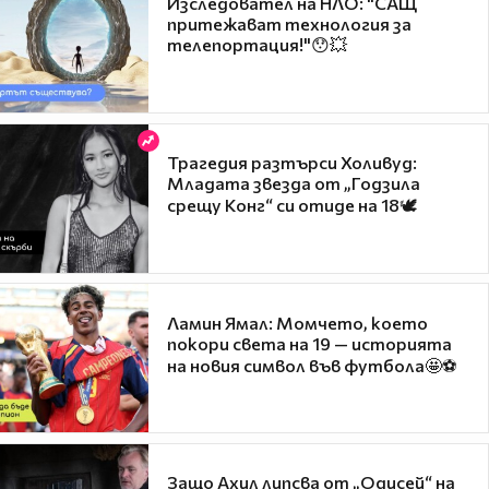
Изследовател на НЛО: "САЩ
притежават технология за
телепортация!"😯💥
Трагедия разтърси Холивуд:
Младата звезда от „Годзила
срещу Конг“ си отиде на 18🕊️
Ламин Ямал: Момчето, което
покори света на 19 — историята
на новия символ във футбола🤩⚽
Защо Ахил липсва от „Одисей“ на