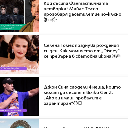
Кой съсипа Фантастичната
четворка? Майлс Телър
проговаря десетилетие по-късно
🎬👀💥
Селена Гомес празнува рождения
си ден: Как момичето от „Disney“
се превърна в световна икона🤩🎂
Джон Сина сподели 4 неща, които
могат да съсипят всяко GenZ:
„Ако ги имаш, провалът е
гарантиран“🧐💥