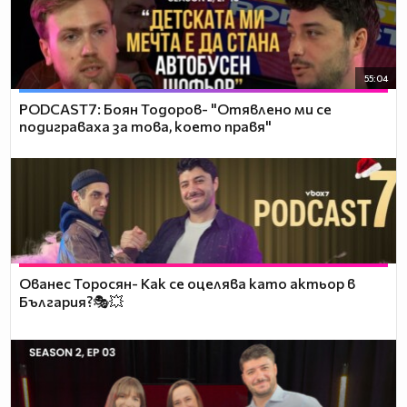
55:04
PODCAST7: ‪Боян Тодоров- "Отявлено ми се
подиграваха за това, което правя"
Ованес Торосян- Как се оцелява като актьор в
България?🎭💥