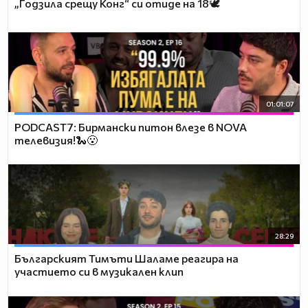
„Годзила срещу Конг“ си отиде на 18🕊️
01:01:07
PODCAST7: Бирмански питон влезе в NOVA
телевизия!🐍😮
28:29
Българският Тимъти Шаламе реагира на
участието си в музикален клип