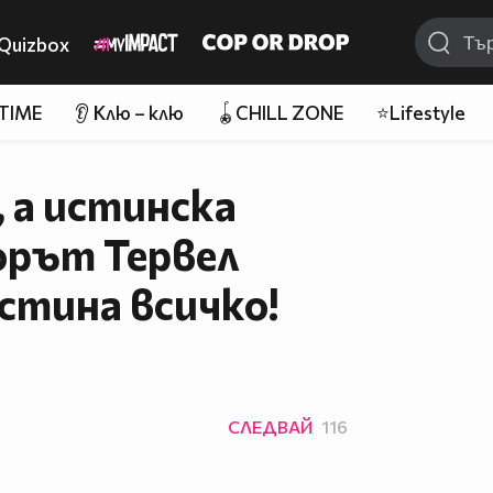
Quizbox
 TIME
👂 Клю – клю
🪀CHILL ZONE
⭐Lifestyle
 а истинска
орът Тервел
стина всичко!
СЛЕДВАЙ
116