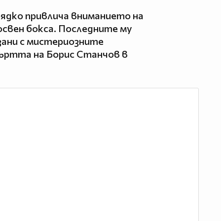
ядко привлича вниманието на
освен бокса. Последните му
зани с мистериозните
ртта на Борис Станчов в