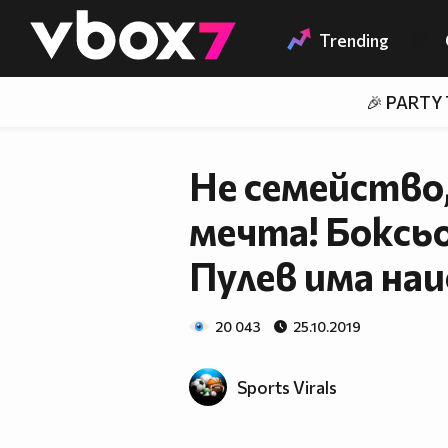
Member of
👾
Trending
🎉 PARTY
Не семейство,
мечта! Боксь
Пулев има наи
20 043
25.10.2019
Sports Virals