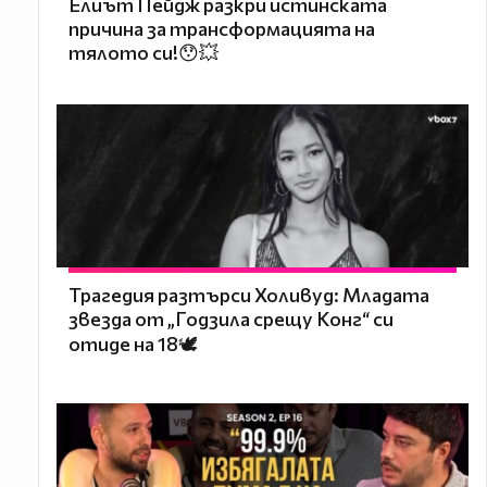
Елиът Пейдж разкри истинската
причина за трансформацията на
тялото си!😯💥
Трагедия разтърси Холивуд: Младата
звезда от „Годзила срещу Конг“ си
отиде на 18🕊️