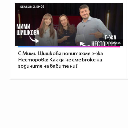
01:05:34
С Мими Шишкова попитахме г-жа
Несторова: Как да не сме broke на
годините на бабите ни?