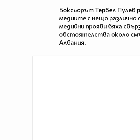
Боксьорът Тервел Пулев р
медиите с нещо различно 
медийни прояви бяха свър
обстоятелства около смъ
Албания.