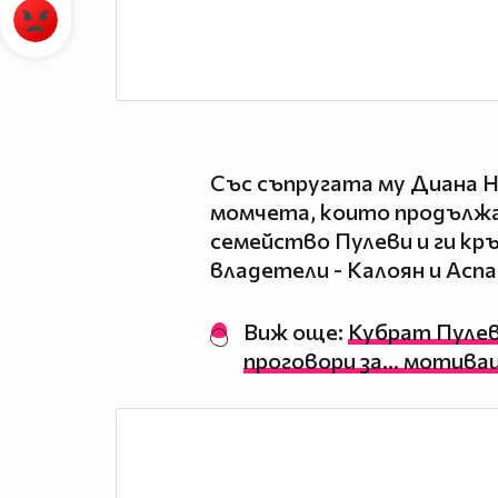
Със съпругата му Диана Н
момчета, които продълж
семейство Пулеви и ги кр
владетели - Калоян и Аспа
Виж още:
Кубрат Пулев
проговори за... мотива