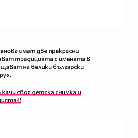
енова имат две прекрасни
ават традицията с имената в
ъщават на велики български
рух.
 качи своя детска снимка и
цията?!