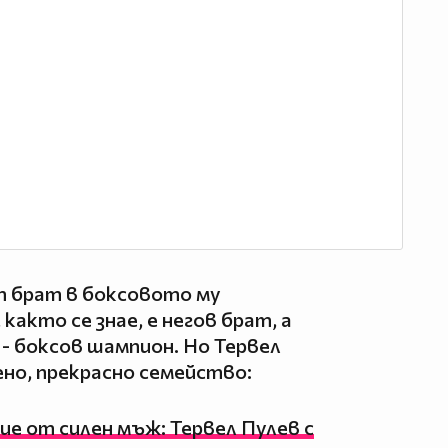
т брат в боксовото му
както се знае, е негов брат, а
 - боксов шампион. Но Тервел
но, прекрасно семейство:
ие от силен мъж: Тервел Пулев с