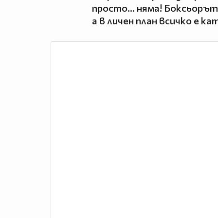
просто... няма! Боксьорът
а в личен план всичко е ка