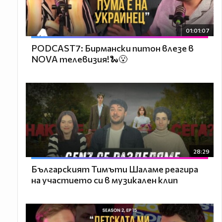
01:01:07
PODCAST7: Бирмански питон влезе в
NOVA телевизия!🐍😮
28:29
Българският Тимъти Шаламе реагира
на участието си в музикален клип