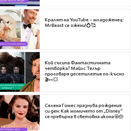
Кралят на YouTube – младоженец:
MrBeast се ожени!💍🥰
Кой съсипа Фантастичната
четворка? Майлс Телър
проговаря десетилетие по-късно
🎬👀💥
Селена Гомес празнува рождения
си ден: Как момичето от „Disney“
се превърна в световна икона🤩🎂