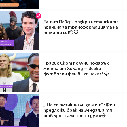
Елиът Пейдж разкри истинската
причина за трансформацията на
тялото си!😯💥
Травис Скот получи подарък
мечта от Холанд — всеки
футболен фен би го искал! 🤩
„Ще се омъжиш ли за мен?“: Фен
предложи брак на Зендая, а тя
отвърна само с три думи😅