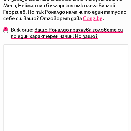
Меси, Неймар или българския им колега Благой
Георгиев. Но пък Роналдо няма нито един татус по
себе си. Защо? Отговорът дава
Gong.bg
.
Виж още:
Защо Роналдо празнува головете си
по един характерен начин! Но защо?