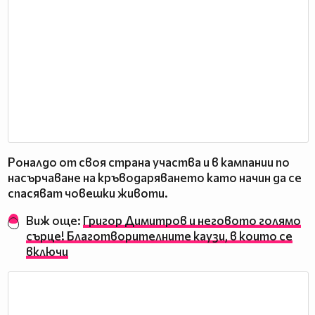
Роналдо от своя страна участва и в кампании по
насърчаване на кръводаряването като начин да се
спасяват човешки животи.
Виж още:
Григор Димитров и неговото голямо
сърце! Благотворителните каузи, в които се
включи