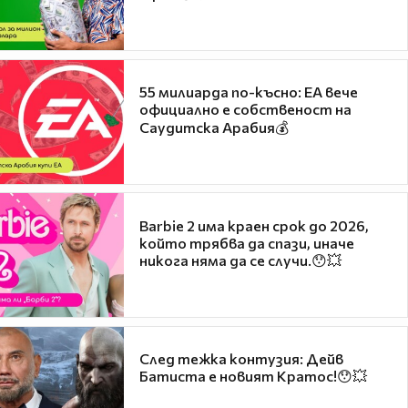
55 милиарда по-късно: EA вече
официално е собственост на
Саудитска Арабия💰
Barbie 2 има краен срок до 2026,
който трябва да спази, иначе
никога няма да се случи.😯💥
След тежка контузия: Дейв
Батиста е новият Кратос!😯💥