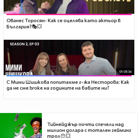
Ованес Торосян- Как се оцелява като актьор в
България?🎭💥
01:05:34
С Мими Шишкова попитахме г-жа Несторова: Как
да не сме broke на годините на бабите ни?
Тийнейджър почти спечели над
милион долара с тотален гейминг
трол😯💥