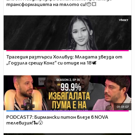
трансформацията на тялото си!😯💥
Трагедия разтърси Холивуд: Младата звезда от
„Годзила срещу Конг“ си отиде на 18🕊️
01:01:07
PODCAST7: Бирмански питон влезе в NOVA
телевизия!🐍😮