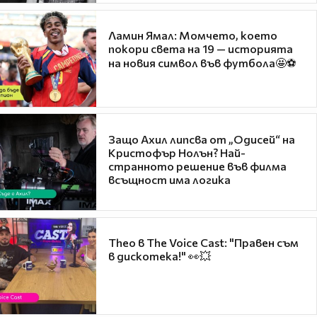
Ламин Ямал: Момчето, което
покори света на 19 — историята
на новия символ във футбола🤩⚽
Защо Ахил липсва от „Одисей“ на
Кристофър Нолън? Най-
странното решение във филма
всъщност има логика
Theo в The Voice Cast: "Правен съм
в дискотека!" 👀💥