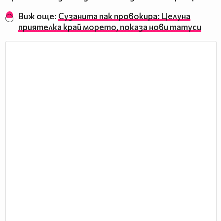
Виж още:
Сузанита пак провокира: Целуна
приятелка край морето, показа нови татуси