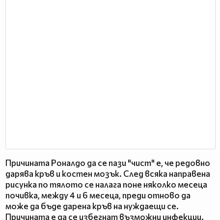
Причината Роналдо да се пази "чист" е, че редовно
дарява кръв и костен мозък. След всяка направена
рисунка по тялото се налага поне няколко месеца
почивка, между 4 и 6 месеца, преди отново да
може да бъде дарена кръв на нуждаещи се.
Причината е да се избегнат възможни инфекции.