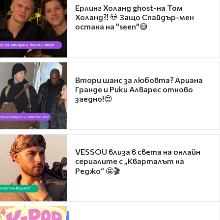
Ерлинг Холанд ghost-на Том
Холанд?! 💀 Защо Спайдър-мен
остана на "seen"😅
Втори шанс за любовта? Ариана
Гранде и Рики Алварес отново
заедно!😍
VESSOU влиза в света на онлайн
сериалите с „Кварталът на
Реджо“ 🤩🎬