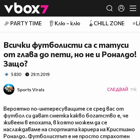
Member of
👾
🎉 PARTY TIME
👂 Клю – клю
🪀CHILL ZONE
⭐Li
Всички футболисти са с татуси
от глава до пети, но не и Роналдо!
Защо?
5 830
29.11.2019
Sports Virals
СЛЕДВАЙ
116
Вероятно по-интересуващите се сред вас от
футбол си дават сметка какво богатство е, че
живеем в епохата, в която можем да се
наслаждаваме на спортната кариера на Кристиано
Роналдо. Футболистът е не просто страхотен