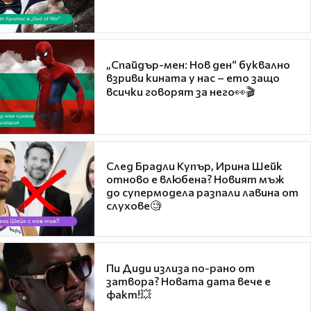
„Спайдър-мен: Нов ден“ буквално
взриви кината у нас – ето защо
всички говорят за него👀🎬
След Брадли Купър, Ирина Шейк
отново е влюбена? Новият мъж
до супермодела разпали лавина от
слухове🧐
Пи Диди излиза по-рано от
затвора? Новата дата вече е
факт!💥