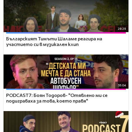
28:29
Българският Тимъти Шаламе реагира на
участието си в музикален клип
55:04
PODCAST7: ‪Боян Тодоров- "Отявлено ми се
подиграваха за това, което правя"