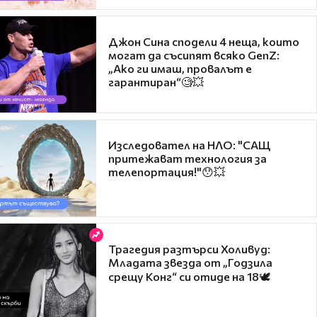
Джон Сина сподели 4 неща, които
могат да съсипят всяко GenZ:
„Ако ги имаш, провалът е
гарантиран“🧐💥
Изследовател на НЛО: "САЩ
притежават технология за
телепортация!"😯💥
Трагедия разтърси Холивуд:
Младата звезда от „Годзила
срещу Конг“ си отиде на 18🕊️