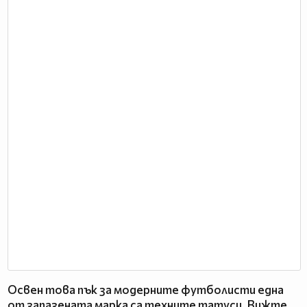
Освен това пък за модерните футболисти една
от запазената марка са техните татуси. Вижте