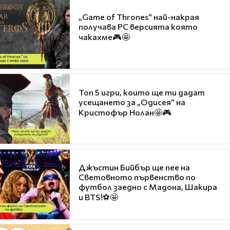
„Game of Thrones“ най-накрая
получава PC версията която
чакахме🎮🤩
Топ 5 игри, които ще ти дадат
усещането за „Одисея“ на
Кристофър Нолан🤩🎮
Джъстин Бийбър ще пее на
Световното първенство по
футбол заедно с Мадона, Шакира
и BTS!⚽🤩