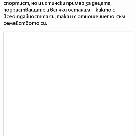
спортист, но и истински пример за децата,
подрастващите и всички останали - както с
всеотдайността си, така и с отношението към
семейството си.