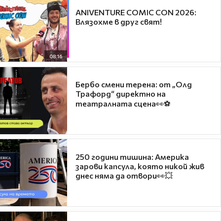
ANIVENTURE COMIC CON 2026:
Влязохме в друг свят!
08:16
Бербо смени терена: от „Олд
Трафорд“ директно на
театралната сцена👀⚽
250 години тишина: Америка
зарови капсула, която никой жив
днес няма да отвори👀💥