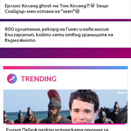
Ерлинг Холанд ghost-на Том Холанд?! 💀 Защо
Спайдър-мен остана на "seen"😅
800 излитания, рекорд на Гинес и нова мисия:
Българинът, който лети отвъд границите на
възможното
TRENDING
Елиът Пейдж разкри истинската причина за