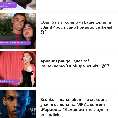
Сватбата, която чакаше целият
свят! Кристиано Роналдо се жени!
💍🍾
Ариана Гранде изчезва?!
Решението ѝ шокира всички!😯💥
Всички я тананикат, но малцина
знаят истината: VIRAL хитът
„Papaoutai“ всъщност не е изпят
от човек!