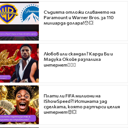
Съдията отложи сливането на
Paramount и Warner Bros. за 110
милиарда долара!😯💥
Любов или скандал? Карди Би и
Мадука Окойе разпалиха
интернет❤️‍🔥🔥
Плати ли FIFA милиони на
IShowSpeed?! Истината зад
сделката, която разтърси целия
интернет🤑💥