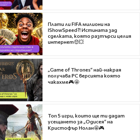
Плати ли FIFA милиони на
IShowSpeed?! Истината зад
сделката, която разтърси целия
интернет🤑💥
„Game of Thrones“ най-накрая
получава PC версията която
чакахме🎮🤩
Топ 5 игри, които ще ти дадат
усещането за „Одисея“ на
Кристофър Нолан🤩🎮