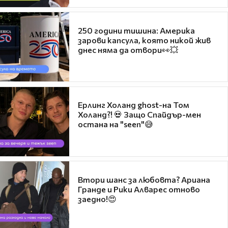
250 години тишина: Америка
зарови капсула, която никой жив
днес няма да отвори👀💥
Ерлинг Холанд ghost-на Том
Холанд?! 💀 Защо Спайдър-мен
остана на "seen"😅
Втори шанс за любовта? Ариана
Гранде и Рики Алварес отново
заедно!😍