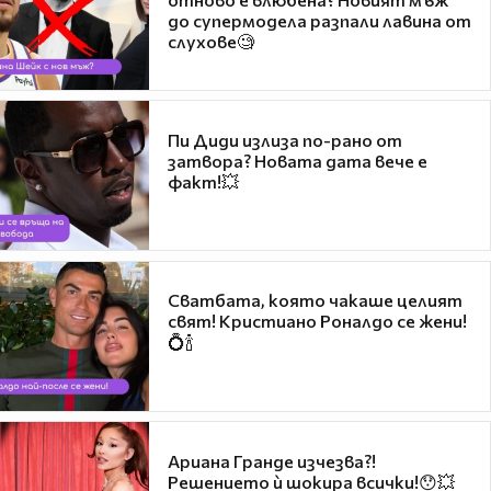
до супермодела разпали лавина от
слухове🧐
Пи Диди излиза по-рано от
затвора? Новата дата вече е
факт!💥
Сватбата, която чакаше целият
свят! Кристиано Роналдо се жени!
💍🍾
Ариана Гранде изчезва?!
Решението ѝ шокира всички!😯💥