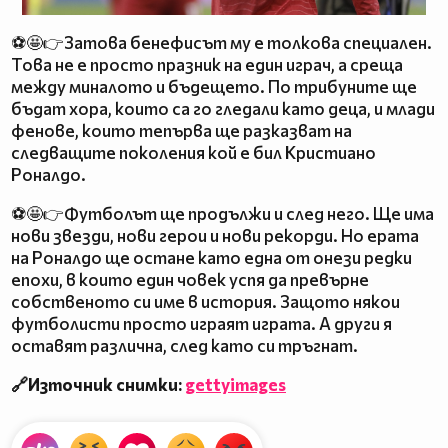
⚽🤩👉Затова бенефисът му е толкова специален.
Това не е просто празник на един играч, а среща
между миналото и бъдещето. По трибуните ще
бъдат хора, които са го гледали като деца, и млади
фенове, които тепърва ще разказват на
следващите поколения кой е бил Кристиано
Роналдо.
⚽🤩👉Футболът ще продължи и след него. Ще има
нови звезди, нови герои и нови рекорди. Но ерата
на Роналдо ще остане като една от онези редки
епохи, в които един човек успя да превърне
собственото си име в история. Защото някои
футболисти просто играят играта. А други я
оставят различна, след като си тръгнат.
🔗Източник снимки:
gettyimages