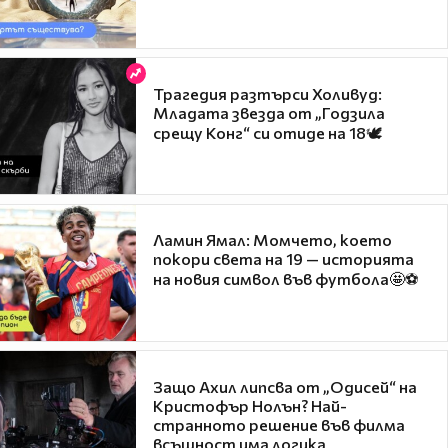
Трагедия разтърси Холивуд:
Младата звезда от „Годзила
срещу Конг“ си отиде на 18🕊️
Ламин Ямал: Момчето, което
покори света на 19 — историята
на новия символ във футбола🤩⚽
Защо Ахил липсва от „Одисей“ на
Кристофър Нолън? Най-
странното решение във филма
всъщност има логика