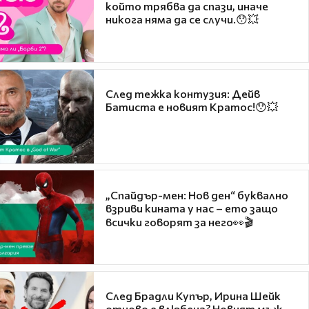
който трябва да спази, иначе
никога няма да се случи.😯💥
След тежка контузия: Дейв
Батиста е новият Кратос!😯💥
„Спайдър-мен: Нов ден“ буквално
взриви кината у нас – ето защо
всички говорят за него👀🎬
След Брадли Купър, Ирина Шейк
отново е влюбена? Новият мъж