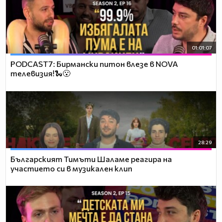
01:01:07
PODCAST7: Бирмански питон влезе в NOVA
телевизия!🐍😮
28:29
Българският Тимъти Шаламе реагира на
участието си в музикален клип