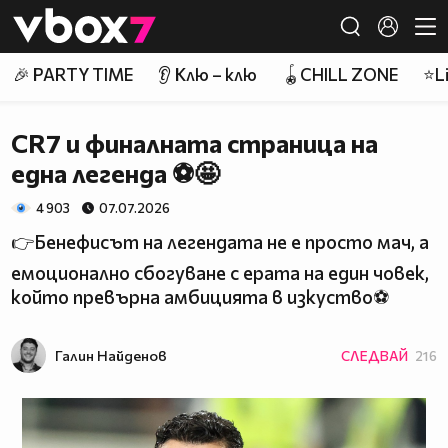
Member of
👾
🎉 PARTY TIME
👂 Клю – клю
🪀CHILL ZONE
⭐Li
CR7 и финалната страница на
една легенда ⚽🤩
4 903
07.07.2026
👉Бенефисът на легендата не е просто мач, а
емоционално сбогуване с ерата на един човек,
който превърна амбицията в изкуство⚽
Галин Найденов
СЛЕДВАЙ
216