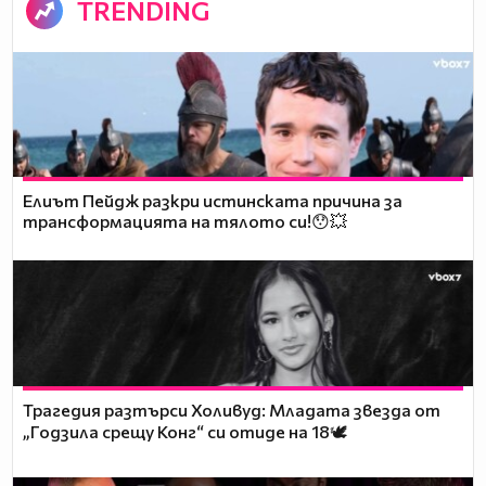
TRENDING
Елиът Пейдж разкри истинската причина за
трансформацията на тялото си!😯💥
Трагедия разтърси Холивуд: Младата звезда от
„Годзила срещу Конг“ си отиде на 18🕊️