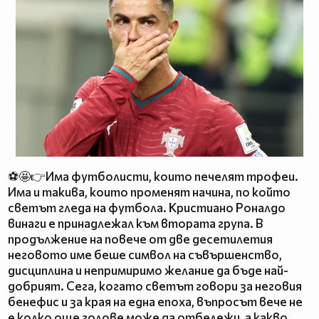
⚽🤩👉Има футболисти, които печелят трофеи.
Има и такива, които променят начина, по който
светът гледа на футбола. Кристиано Роналдо
винаги е принадлежал към втората група. В
продължение на повече от две десетилетия
неговото име беше символ на съвършенство,
дисциплина и непримиримо желание да бъде най-
добрият. Сега, когато светът говори за неговия
бенефис и за края на една епоха, въпросът вече не
е колко още голове може да отбележи, а какво