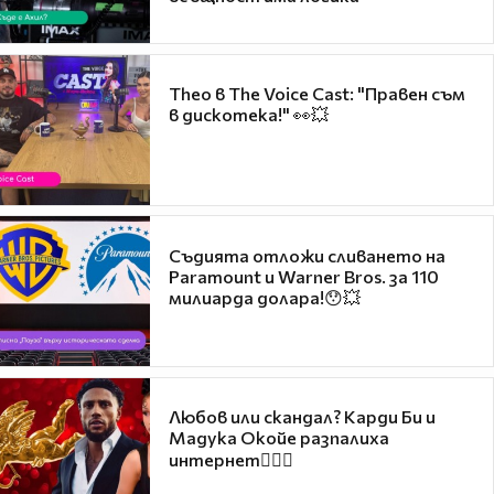
Theo в The Voice Cast: "Правен съм
в дискотека!" 👀💥
Съдията отложи сливането на
Paramount и Warner Bros. за 110
милиарда долара!😯💥
Любов или скандал? Карди Би и
Мадука Окойе разпалиха
интернет❤️‍🔥🔥