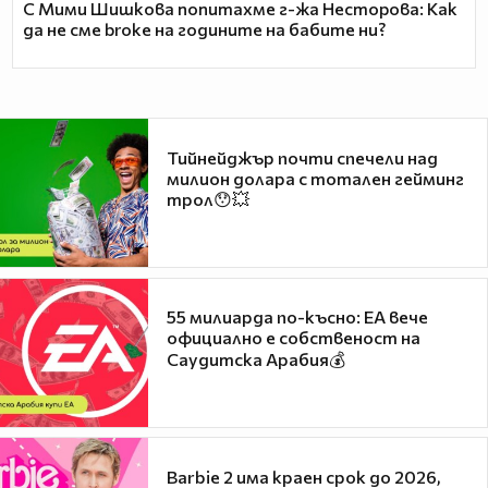
С Мими Шишкова попитахме г-жа Несторова: Как
да не сме broke на годините на бабите ни?
Тийнейджър почти спечели над
милион долара с тотален гейминг
трол😯💥
55 милиарда по-късно: EA вече
официално е собственост на
Саудитска Арабия💰
Barbie 2 има краен срок до 2026,