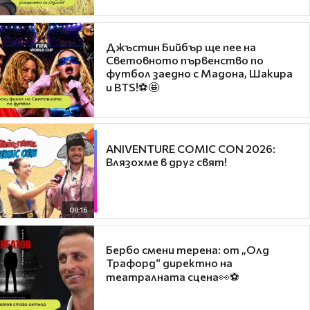
Джъстин Бийбър ще пее на
Световното първенство по
футбол заедно с Мадона, Шакира
и BTS!⚽🤩
ANIVENTURE COMIC CON 2026:
Влязохме в друг свят!
08:16
Бербо смени терена: от „Олд
Трафорд“ директно на
театралната сцена👀⚽