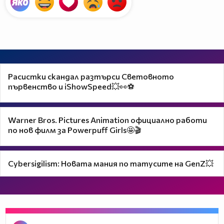
Расистки скандал разтърси Световното
първенство и iShowSpeed💥👀⚽
Warner Bros. Pictures Animation официално работи
по нов филм за Powerpuff Girls🤩🎬
Cybersigilism: Новата мания по татусите на GenZ💥