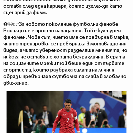
остава след една кариера, която изглежда като
сценарий за филм.
⚽🤩👉За новото поколение футболни фенове
Роналдо не е просто нападател. Той е културен
феномен. Човекът, чието име се превърна в марка,
чиито тренировки се превърнаха в мотивационни
видеа, а чиято увереност разделяше мненията, но
никога не оставяше хората безразлични. В ерата
на социалните мрежи той беше един от първите
спортисти, които разбраха силата на личния
образ и превърнаха футболната слава в глобално
движение.