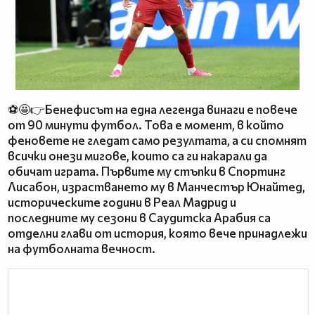
⚽🤩👉Бенефисът на една легенда винаги е повече
от 90 минути футбол. Това е момент, в който
феновете не гледат само резултата, а си спомнят
всички онези мигове, които са ги накарали да
обичат играта. Първите му стъпки в Спортинг
Лисабон, израстването му в Манчестър Юнайтед,
историческите години в Реал Мадрид и
последните му сезони в Саудитска Арабия са
отделни глави от история, която вече принадлежи
на футболната вечност.