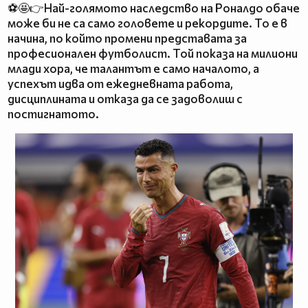
⚽🤩👉Най-голямото наследство на Роналдо обаче
може би не са само головете и рекордите. То е в
начина, по който промени представата за
професионален футболист. Той показа на милиони
млади хора, че талантът е само началото, а
успехът идва от ежедневната работа,
дисциплината и отказа да се задоволиш с
постигнатото.