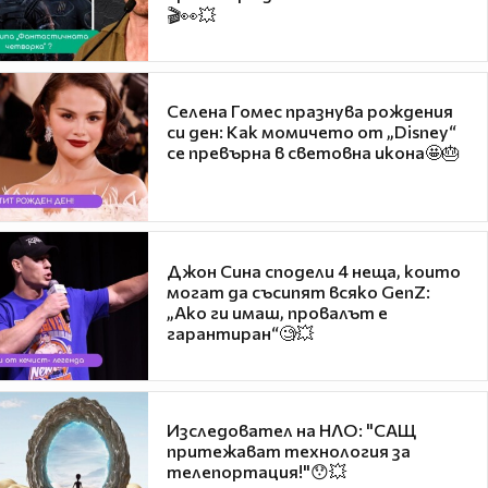
🎬👀💥
Селена Гомес празнува рождения
си ден: Как момичето от „Disney“
се превърна в световна икона🤩🎂
Джон Сина сподели 4 неща, които
могат да съсипят всяко GenZ:
„Ако ги имаш, провалът е
гарантиран“🧐💥
Изследовател на НЛО: "САЩ
притежават технология за
телепортация!"😯💥