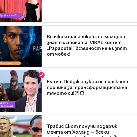
Всички я тананикат, но малцина
знаят истината: VIRAL хитът
„Papaoutai“ всъщност не е изпят
от човек!
Елиът Пейдж разкри истинската
причина за трансформацията на
тялото си!😯💥
Травис Скот получи подарък
мечта от Холанд — всеки