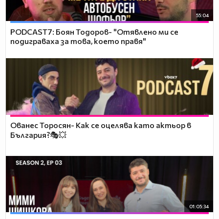
55:04
PODCAST7: ‪Боян Тодоров- "Отявлено ми се
подиграваха за това, което правя"
Ованес Торосян- Как се оцелява като актьор в
България?🎭💥
01:05:34