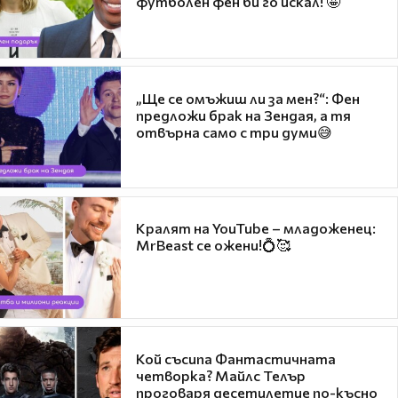
футболен фен би го искал! 🤩
„Ще се омъжиш ли за мен?“: Фен
предложи брак на Зендая, а тя
отвърна само с три думи😅
Кралят на YouTube – младоженец:
MrBeast се ожени!💍🥰
Кой съсипа Фантастичната
четворка? Майлс Телър
проговаря десетилетие по-късно