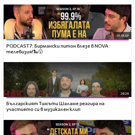
01:01:07
PODCAST7: Бирмански питон влезе в NOVA
телевизия!🐍😮
28:29
Българският Тимъти Шаламе реагира на
участието си в музикален клип