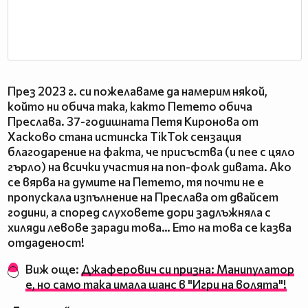
През 2023 г. си пожелаваме да намерим някой,
който ни обича така, както Петето обича
Преслава. 37-годишната Петя Киронова от
Хасково стана истинска TikTok сензация
благодарение на факта, че присъства (и пее с цяло
гърло) на всички участия на поп-фолк дивата. Ако
се вярва на думите на Петето, тя почти не е
пропускала изпълнение на Преслава от двайсет
години, а според слуховете дори задлъжняла с
хиляди левове заради това… Ето на това се казва
отдаденост!
Виж още:
Джаферович си призна: Манипулатор
е, но само така имала шанс в "Игри на волята"!