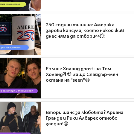
250 години тишина: Америка
зарови капсула, която никой жив
днес няма да отвори👀💥
Ерлинг Холанд ghost-на Том
Холанд?! 💀 Защо Спайдър-мен
остана на "seen"😅
Втори шанс за любовта? Ариана
Гранде и Рики Алварес отново
заедно!😍