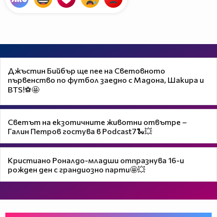
Джъстин Бийбър ще пее на Световното
първенство по футбол заедно с Мадона, Шакира и
BTS!⚽🤩
Светът на екзотичните животни отвътре –
Галин Петров гостува в Podcast7🐍💥
Кристиано Роналдо-младши отпразнува 16-и
рожден ден с грандиозно парти🤩💥