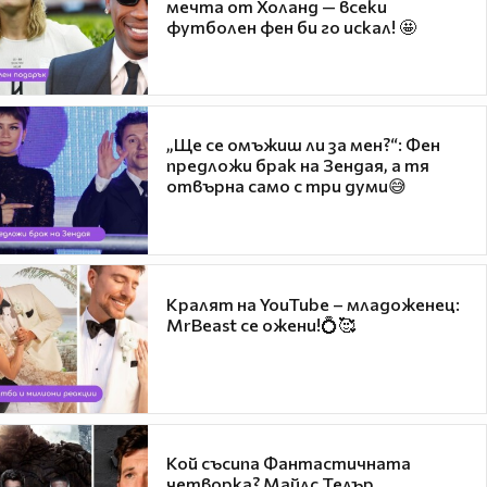
мечта от Холанд — всеки
футболен фен би го искал! 🤩
„Ще се омъжиш ли за мен?“: Фен
предложи брак на Зендая, а тя
отвърна само с три думи😅
Кралят на YouTube – младоженец:
MrBeast се ожени!💍🥰
Кой съсипа Фантастичната
четворка? Майлс Телър