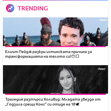
TRENDING
Елиът Пейдж разкри истинската причина за
трансформацията на тялото си!😯💥
Трагедия разтърси Холивуд: Младата звезда от
„Годзила срещу Конг“ си отиде на 18🕊️