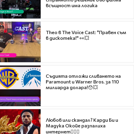
всъщност има логика
Theo в The Voice Cast: "Правен съм
в дискотека!" 👀💥
Съдията отложи сливането на
Paramount и Warner Bros. за 110
милиарда долара!😯💥
Любов или скандал? Карди Би и
Мадука Окойе разпалиха
интернет❤️‍🔥🔥