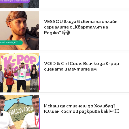
VESSOU влиза в света на онлайн
сериалите с „Кварталът на
Реджо“ 🤩🎬
VOID & Girl Code: Всичко за K-pop
сцената и мечтите им
07:50
Искаш да стигнеш до Холивуд?
Юлиан Костов разкрива как!👀💥