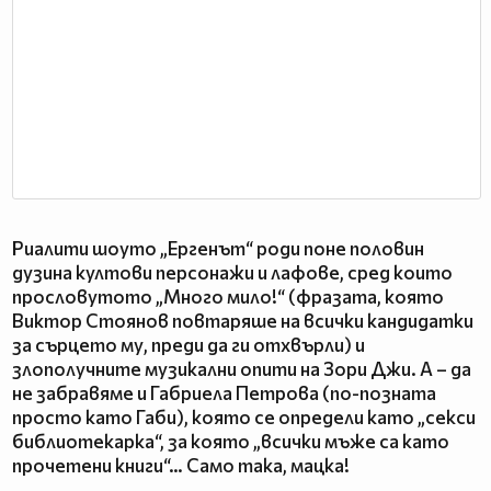
Риалити шоуто „Ергенът“ роди поне половин
дузина култови персонажи и лафове, сред които
прословутото „Много мило!“ (фразата, която
Виктор Стоянов повтаряше на всички кандидатки
за сърцето му, преди да ги отхвърли) и
злополучните музикални опити на Зори Джи. А – да
не забравяме и Габриела Петрова (по-позната
просто като Габи), която се определи като „секси
библиотекарка“, за която „всички мъже са като
прочетени книги“… Само така, мацка!