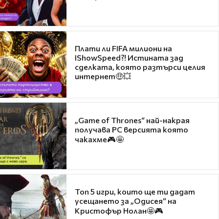
Плати ли FIFA милиони на
IShowSpeed?! Истината зад
сделката, която разтърси целия
интернет🤑💥
„Game of Thrones“ най-накрая
получава PC версията която
чакахме🎮🤩
Топ 5 игри, които ще ти дадат
усещането за „Одисея“ на
Кристофър Нолан🤩🎮