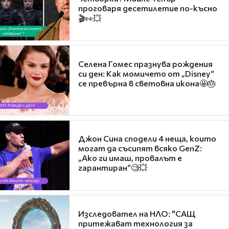
проговаря десетилетие по-късно
🎬👀💥
Селена Гомес празнува рождения
си ден: Как момичето от „Disney“
се превърна в световна икона🤩🎂
Джон Сина сподели 4 неща, които
могат да съсипят всяко GenZ:
„Ако ги имаш, провалът е
гарантиран“🧐💥
Изследовател на НЛО: "САЩ
притежават технология за