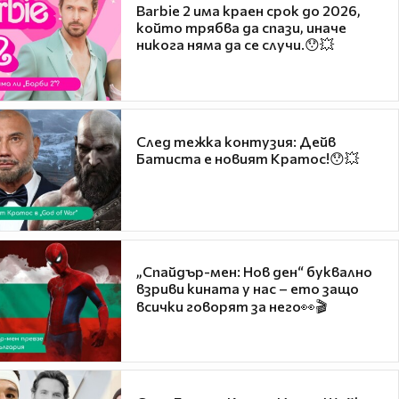
Barbie 2 има краен срок до 2026,
който трябва да спази, иначе
никога няма да се случи.😯💥
След тежка контузия: Дейв
Батиста е новият Кратос!😯💥
„Спайдър-мен: Нов ден“ буквално
взриви кината у нас – ето защо
всички говорят за него👀🎬