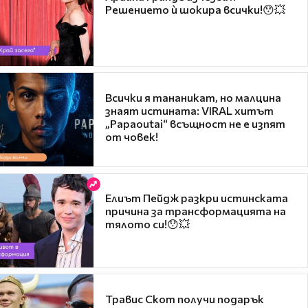
Решението ѝ шокира всички!😯💥
Всички я тананикат, но малцина
знаят истината: VIRAL хитът
„Papaoutai“ всъщност не е изпят
от човек!
Елиът Пейдж разкри истинската
причина за трансформацията на
тялото си!😯💥
Травис Скот получи подарък