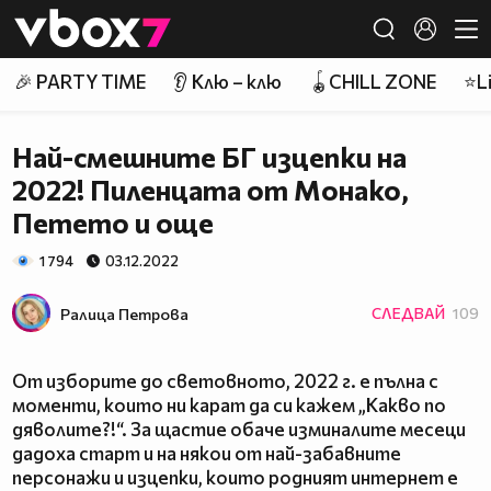
Member of
👾
🎉 PARTY TIME
👂 Клю – клю
🪀CHILL ZONE
⭐Li
Най-смешните БГ изцепки на
2022! Пиленцата от Монако,
Петето и още
1 794
03.12.2022
Ралица Петровa
СЛЕДВАЙ
109
От изборите до световното, 2022 г. е пълна с
моменти, които ни карат да си кажем „Какво по
дяволите?!“. За щастие обаче изминалите месеци
дадоха старт и на някои от най-забавните
персонажи и изцепки, които родният интернет е