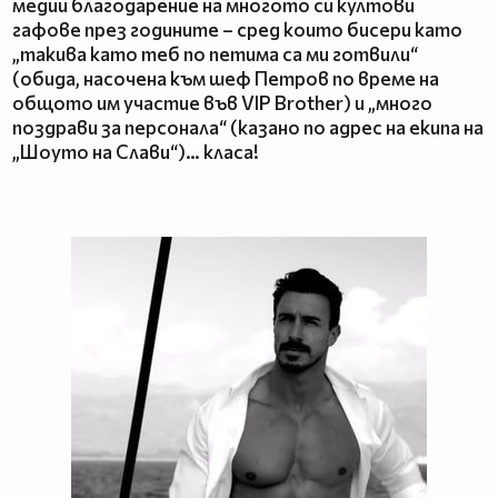
медии благодарение на многото си култови
гафове през годините – сред които бисери като
„такива като теб по петима са ми готвили“
(обида, насочена към шеф Петров по време на
общото им участие във VIP Brother) и „много
поздрави за персонала“ (казано по адрес на екипа на
„Шоуто на Слави“)… класа!