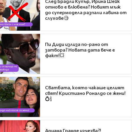
След Брадли Купър, Ирина Шейк
отново е влюбена? Новият мъж
до супермодела разпали лавина от
слухове🧐
Пи Диди излиза по-рано от
затвора? Новата дата вече е
факт!💥
Сватбата, която чакаше целият
свят! Кристиано Роналдо се жени!
💍🍾
Ариана Гранде изчезва?!