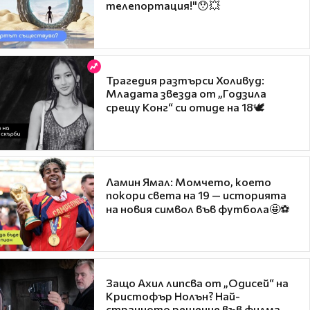
телепортация!"😯💥
Трагедия разтърси Холивуд:
Младата звезда от „Годзила
срещу Конг“ си отиде на 18🕊️
Ламин Ямал: Момчето, което
покори света на 19 — историята
на новия символ във футбола🤩⚽
Защо Ахил липсва от „Одисей“ на
Кристофър Нолън? Най-
странното решение във филма