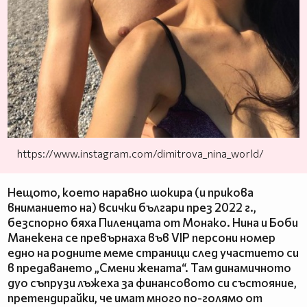
https://www.instagram.com/dimitrova_nina_world/
Нещото, което наравно шокира (и прикова
вниманието на) всички българи през 2022 г.,
безспорно бяха Пиленцата от Монако. Нина и Боби
Манекена се превърнаха във VIP персони номер
едно на родните меме страници след участието си
в предаването „Смени жената“. Там динамичното
дуо съпрузи лъжеха за финансовото си състояние,
претендирайки, че имат много по-голямо от