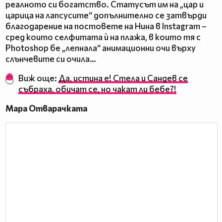
реалното си богатство. Статусът им на „цар и
царица на лапсусите“ допълнително се затвърди
благодарение на постовете на Нина в Instagram –
сред които селфитата ѝ на плажа, в които тя с
Photoshop бе „лепнала“ анимационни очи върху
слънчевите си очила…
Виж още:
Да, истина е! Стела и Сандев се
събраха, обичат се, но чакат ли бебе?!
Мара Отварачката