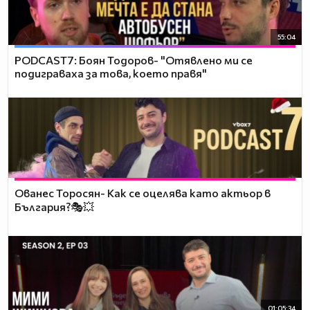
55:04
PODCAST7: ‪Боян Тодоров- "Отявлено ми се
подиграваха за това, което правя"
Ованес Торосян- Как се оцелява като актьор в
България?🎭💥
01:05:34