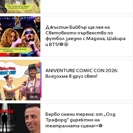
Джъстин Бийбър ще пее на
Световното първенство по
футбол заедно с Мадона, Шакира
и BTS!⚽🤩
ANIVENTURE COMIC CON 2026:
Влязохме в друг свят!
08:16
Бербо смени терена: от „Олд
Трафорд“ директно на
театралната сцена👀⚽