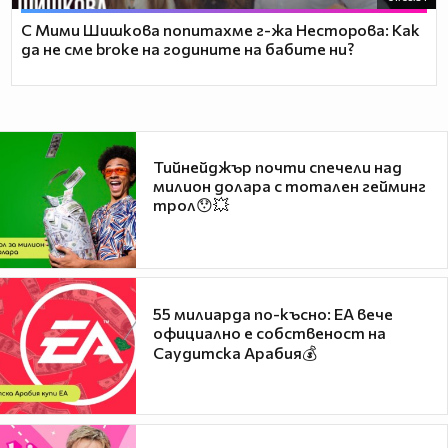
С Мими Шишкова попитахме г-жа Несторова: Как
да не сме broke на годините на бабите ни?
Тийнейджър почти спечели над
милион долара с тотален гейминг
трол😯💥
55 милиарда по-късно: EA вече
официално е собственост на
Саудитска Арабия💰