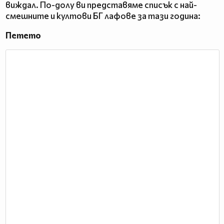
виждал. По-долу ви представяме списък с най-
смешните и култови БГ лафове за тази година:
Петето