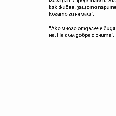
мога да си представя и го
как живее, защото парит
когато ги нямаш".
"Ако много отдалече видя 
не. Не съм добре с очите".