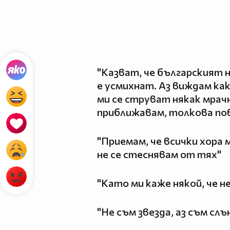
"Казват, че българският 
е усмихнат. Аз виждам ка
ми се струват някак мрачн
приближавам, толкова пов
"Приемам, че всички хора 
не се стеснявам от тях"
"Като ми каже някой, че не
"Не съм звезда, аз съм слъ