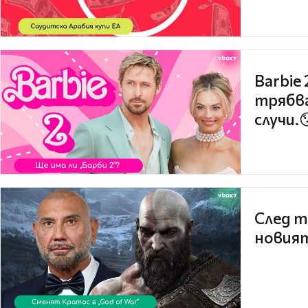
Barbie
трябва
случи.
След т
новият