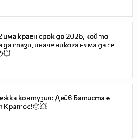
 2 има краен срок до 2026, който
 да спази, иначе никога няма да се
😯💥
ежка контузия: Дейв Батиста е
 Кратос!😯💥