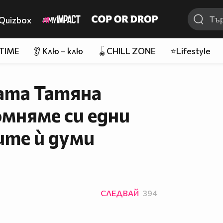
Quizbox
 TIME
👂 Клю – клю
🪀CHILL ZONE
⭐Lifestyle
ата Татяна
омняме си едни
ите ѝ думи
СЛЕДВАЙ
394