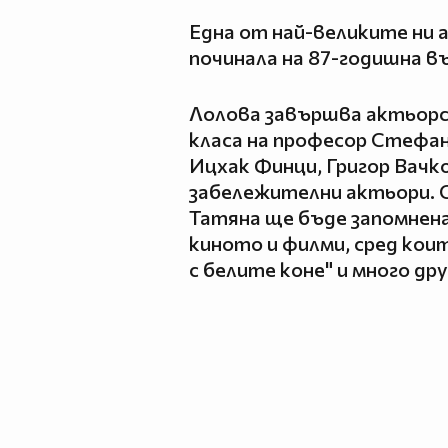
Една от най-великите ни 
починала на 87-годишна 
Лолова завършва актьорск
класа на професор Стефан
Ицхак Финци, Григор Вачк
забележителни актьори. О
Татяна ще бъде запомнена
киното и филми, сред кои
с белите коне" и много дру