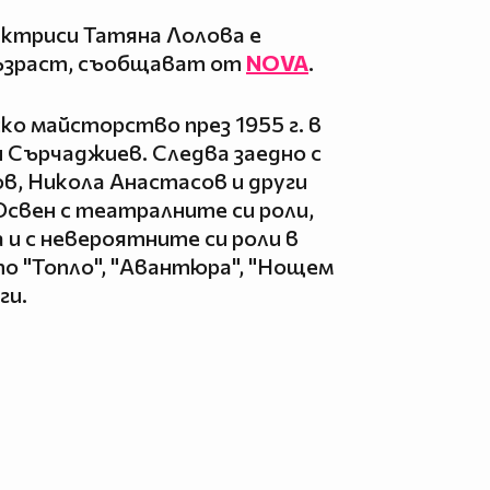
актриси Татяна Лолова е
възраст, съобщават от
NOVA
.
о майсторство през 1955 г. в
 Сърчаджиев. Следва заедно с
ов, Никола Анастасов и други
свен с театралните си роли,
 и с невероятните си роли в
то "Топло", "Авантюра", "Нощем
ги.