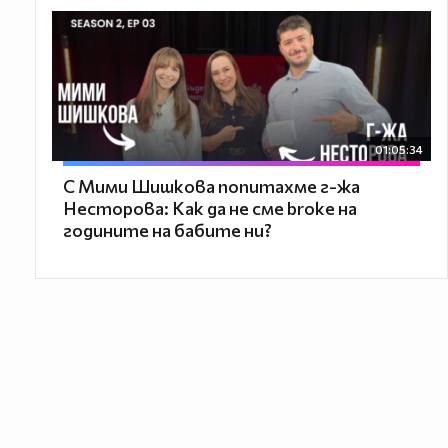
01:05:34
С Мими Шишкова попитахме г-жа
Несторова: Как да не сме broke на
годините на бабите ни?