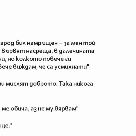
народ бил намръщен – за мен той
к вървят насреща, в далечината
и, но колкото повече ги
ече виждам, че са усмихнати"
ми мислят доброто. Така никога
 ме обича, аз не му вярвам"
нце."