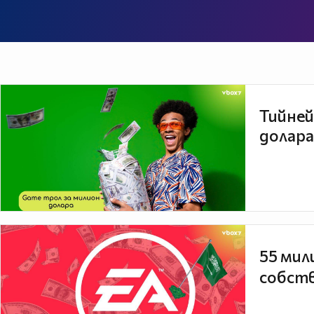
Тийней
долара
55 мил
собств