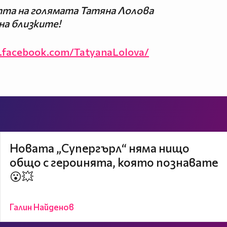
тта на голямата Татяна Лолова
на близките!
.facebook.com/TatyanaLolova/
Новата „Супергърл“ няма нищо
общо с героинята, която познавате
😮💥
Галин Найденов