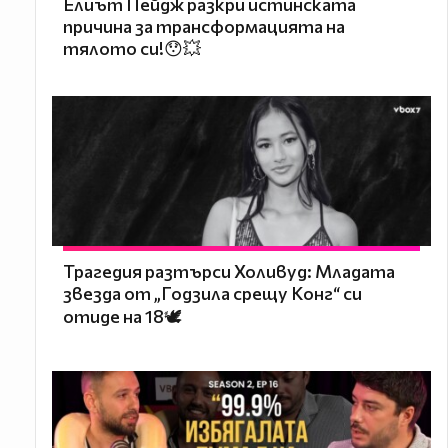
Елиът Пейдж разкри истинската
причина за трансформацията на
тялото си!😯💥
Трагедия разтърси Холивуд: Младата
звезда от „Годзила срещу Конг“ си
отиде на 18🕊️