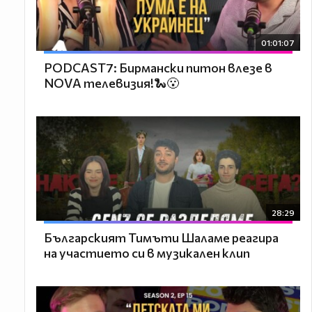
01:01:07
PODCAST7: Бирмански питон влезе в
NOVA телевизия!🐍😮
28:29
Българският Тимъти Шаламе реагира
на участието си в музикален клип