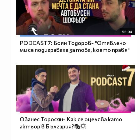
55:04
PODCAST7: ‪Боян Тодоров- "Отявлено
ми се подиграваха за това, което правя"
Ованес Торосян- Как се оцелява като
актьор в България?🎭💥