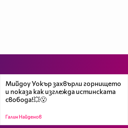
Мийдоу Уокър захвърли горнището
и показа как изглежда истинската
свобода!💥😮
Галин Найденов