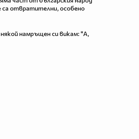
ляма част от българския народ
е са отвратителни, особено
някой намръщен си викам: "А,