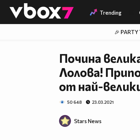
Member of
👾
Trending
🎉 PARTY
Почина велик
Лолова! Прип
от най-велик
50 648
23.03.2021
Stars News