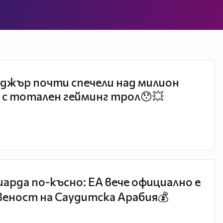
джър почти спечели над милион
 с тотален гейминг трол😯💥
иарда по-късно: EA вече официално е
еност на Саудитска Арабия💰