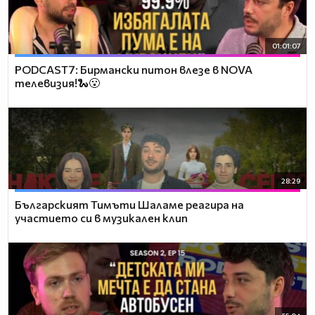
01:01:07
PODCAST7: Бирмански питон влезе в NOVA
телевизия!🐍😮
28:29
Българският Тимъти Шаламе реагира на
участието си в музикален клип