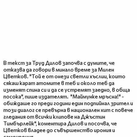
В текст за Труд Дилов започва с думите, че
отказва да говори в минало време за Милен
Цветков. "Той е от онези светли хъслии, които
сякаш карат атомите в теб и около теб да
изменят спина си и да се устремят заедно, в обща
посока", пише издателят. "Маймунке мръсна!" -
обиждаше го преди години един подпийнал зрител и
този диалог се превърна в национален хит с повече
гледания от всички клипове на Джъстин
Тимбърлейк", коментира Дилов и посочва, че
Цветков владее до съвършенство ирония и
самоирония.