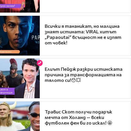
Всички я тананикат, но малцина
знаят истината: VIRAL хитът
„Papaoutai“ всъщност не е изпят
от човек!
Елиът Пейдж разкри истинската
причина за трансформацията на
тялото си!😯💥
Травис Скот получи подарък
мечта от Холанд — всеки
футболен фен би го искал! 🤩