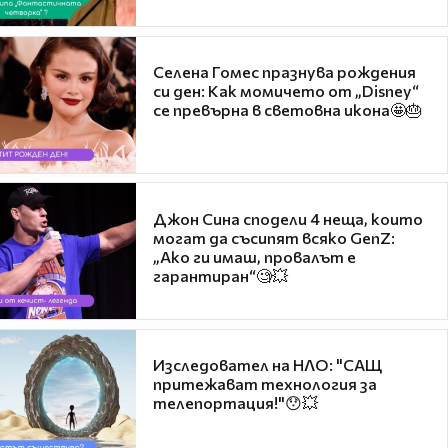
Селена Гомес празнува рождения
си ден: Как момичето от „Disney“
се превърна в световна икона🤩🎂
Джон Сина сподели 4 неща, които
могат да съсипят всяко GenZ:
„Ако ги имаш, провалът е
гарантиран“🧐💥
Изследовател на НЛО: "САЩ
притежават технология за
телепортация!"😯💥