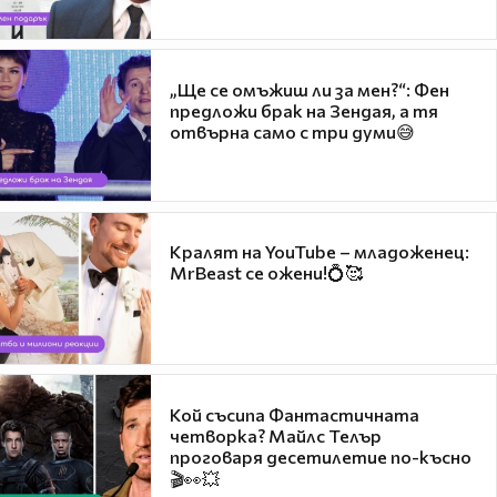
„Ще се омъжиш ли за мен?“: Фен
предложи брак на Зендая, а тя
отвърна само с три думи😅
Кралят на YouTube – младоженец:
MrBeast се ожени!💍🥰
Кой съсипа Фантастичната
четворка? Майлс Телър
проговаря десетилетие по-късно
🎬👀💥