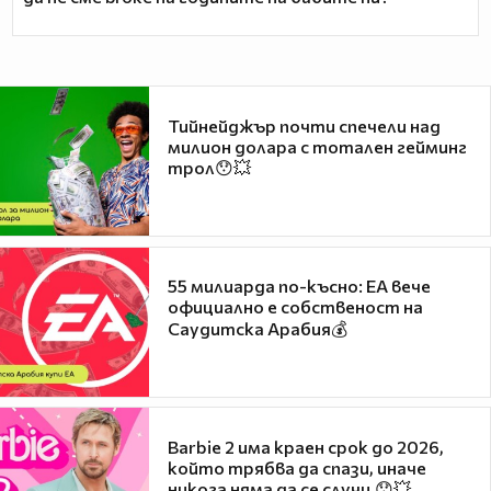
Тийнейджър почти спечели над
милион долара с тотален гейминг
трол😯💥
55 милиарда по-късно: EA вече
официално е собственост на
Саудитска Арабия💰
Barbie 2 има краен срок до 2026,
който трябва да спази, иначе
никога няма да се случи.😯💥