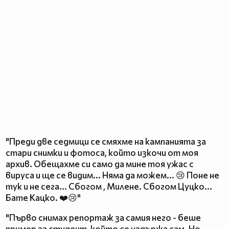
"Преди две седмици се смяхме на кампанията за
стари снимки и фотоса, който изкочи от моя
архив. Обещахме си само да мине тоя ужас с
вируса и ще се видим... Няма да можем... 😢 Поне не
тук и не сега... Сбогом , Милене. Сбогом Цуцко...
Бате Кацко. ❤️😢"
"Първо снимах репортаж за самия него - беше
пример за студент, който се издържа сам. Но