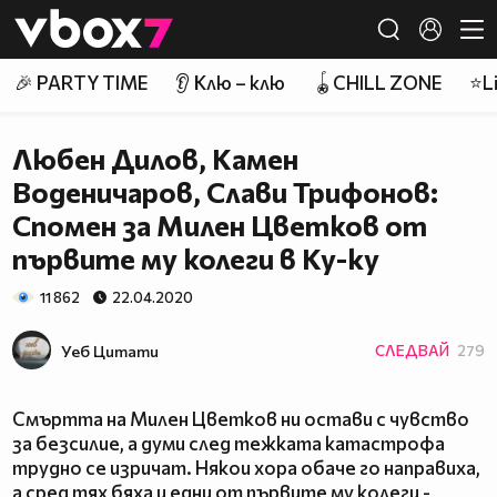
Member of
👾
🎉 PARTY TIME
👂 Клю – клю
🪀CHILL ZONE
⭐Li
Любен Дилов, Камен
Воденичаров, Слави Трифонов:
Спомен за Милен Цветков от
първите му колеги в Ку-ку
11 862
22.04.2020
Уеб Цитати
СЛЕДВАЙ
279
Смъртта на Милен Цветков ни остави с чувство
за безсилие, а думи след тежката катастрофа
трудно се изричат. Някои хора обаче го направиха,
а сред тях бяха и едни от първите му колеги -