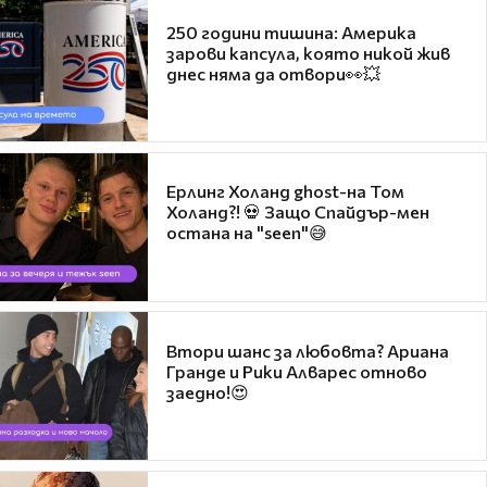
250 години тишина: Америка
зарови капсула, която никой жив
днес няма да отвори👀💥
Ерлинг Холанд ghost-на Том
Холанд?! 💀 Защо Спайдър-мен
остана на "seen"😅
Втори шанс за любовта? Ариана
Гранде и Рики Алварес отново
заедно!😍