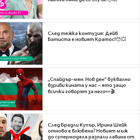
След тежка контузия: Дейв
Батиста е новият Кратос!😯💥
„Спайдър-мен: Нов ден“ буквално
взриви кината у нас – ето защо
всички говорят за него👀🎬
След Брадли Купър, Ирина Шейк
отново е влюбена? Новият мъж
до супермодела разпали лавина от