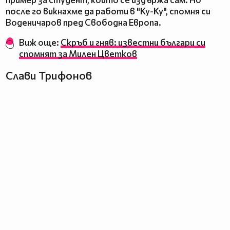
после го викнахме да работи в "Ку-Ку", спомня си
Воденичаров пред Свободна Европа.
Виж още:
Скръб и гняв: известни българи си
спомнят за Милен Цветков
Слави Трифонов