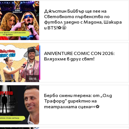
Джъстин Бийбър ще пее на
Световното първенство по
футбол заедно с Мадона, Шакира
и BTS!⚽🤩
ANIVENTURE COMIC CON 2026:
Влязохме в друг свят!
08:16
Бербо смени терена: от „Олд
Трафорд“ директно на
театралната сцена👀⚽