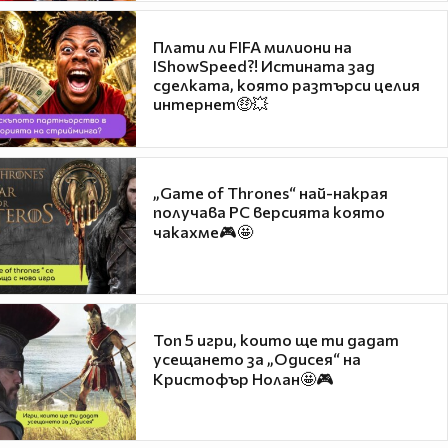
Плати ли FIFA милиони на
IShowSpeed?! Истината зад
сделката, която разтърси целия
интернет🤑💥
„Game of Thrones“ най-накрая
получава PC версията която
чакахме🎮🤩
Топ 5 игри, които ще ти дадат
усещането за „Одисея“ на
Кристофър Нолан🤩🎮