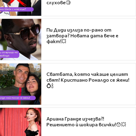
слухове🧐
Пи Диди излиза по-рано от
затвора? Новата дата вече е
факт!💥
Сватбата, която чакаше целият
свят! Кристиано Роналдо се жени!
💍🍾
Ариана Гранде изчезва?!
Решението ѝ шокира всички!😯💥