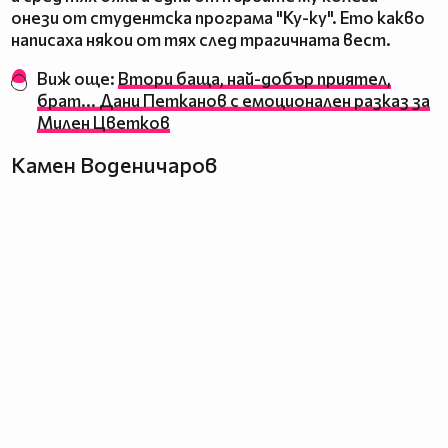
онези от студентска програма "Ку-ку". Ето какво
написаха някои от тях след трагичната вест.
Виж още:
Втори баща, най-добър приятел,
брат... Дани Петканов с емоционален разказ за
Милен Цветков
Камен Воденичаров