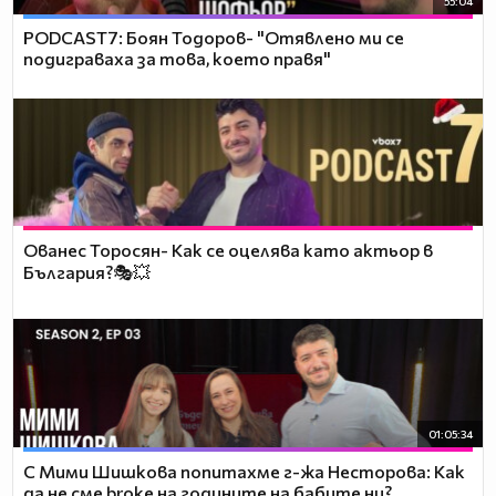
55:04
PODCAST7: ‪Боян Тодоров- "Отявлено ми се
подиграваха за това, което правя"
Ованес Торосян- Как се оцелява като актьор в
България?🎭💥
01:05:34
С Мими Шишкова попитахме г-жа Несторова: Как
да не сме broke на годините на бабите ни?