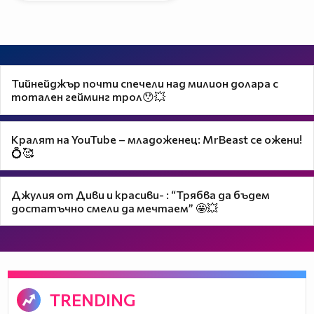
Тийнейджър почти спечели над милион долара с
тотален гейминг трол😯💥
Кралят на YouTube – младоженец: MrBeast се ожени!
💍🥰
Джулия от Диви и красиви- : “Трябва да бъдем
достатъчно смели да мечтаем” 🤩💥
TRENDING