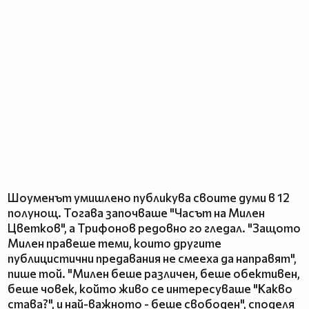
Шоуменът умишлено публикува своите думи в 12
полунощ. Тогава започваше "Часът на Милен
Цветков", а Трифонов редовно го гледал. "Защото
Милен правеше теми, които другите
публицистични предавания не смееха да направят",
пише той. "Милен беше различен, беше обективен,
беше човек, който живо се интересуваше "Какво
става?", и най-важното - беше свободен", споделя