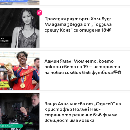
Трагедия разтърси Холивуд:
Младата звезда от „Годзила
срещу Конг“ си отиде на 18🕊️
Ламин Ямал: Момчето, което
покори света на 19 — историята
на новия символ във футбола🤩⚽
Защо Ахил липсва от „Одисей“ на
Кристофър Нолън? Най-
странното решение във филма
всъщност има логика