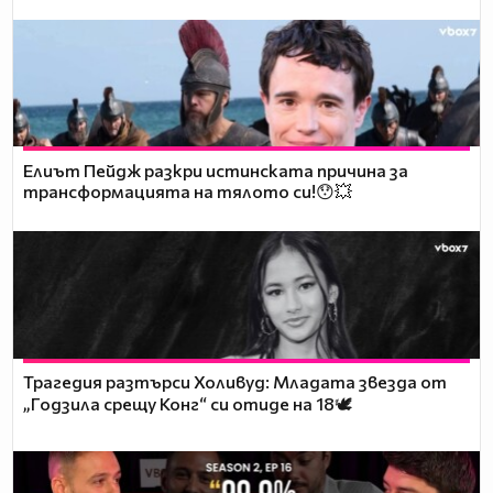
Елиът Пейдж разкри истинската причина за
трансформацията на тялото си!😯💥
Трагедия разтърси Холивуд: Младата звезда от
„Годзила срещу Конг“ си отиде на 18🕊️