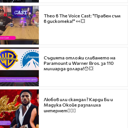
Theo в The Voice Cast: "Правен съм
в дискотека!" 👀💥
Съдията отложи сливането на
Paramount и Warner Bros. за 110
милиарда долара!😯💥
Любов или скандал? Карди Би и
Мадука Окойе разпалиха
интернет❤️‍🔥🔥