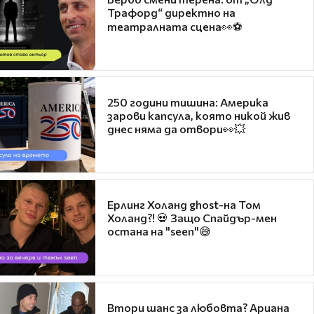
Трафорд“ директно на
театралната сцена👀⚽
250 години тишина: Америка
зарови капсула, която никой жив
днес няма да отвори👀💥
Ерлинг Холанд ghost-на Том
Холанд?! 💀 Защо Спайдър-мен
остана на "seen"😅
Втори шанс за любовта? Ариана