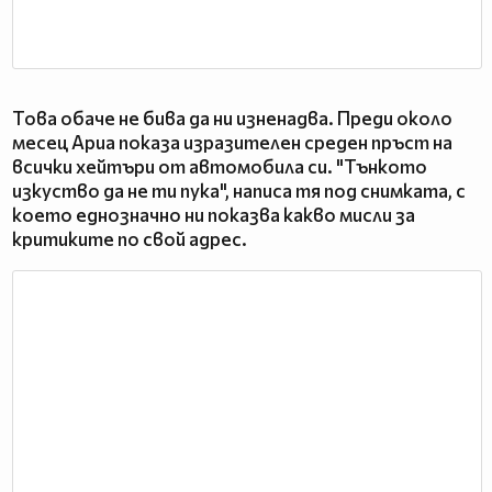
Това обаче не бива да ни изненадва. Преди около
месец Ариа показа изразителен среден пръст на
всички хейтъри от автомобила си. "Тънкото
изкуство да не ти пука", написа тя под снимката, с
което еднозначно ни показва какво мисли за
критиките по свой адрес.