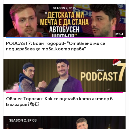
55:04
PODCAST7: ‪Боян Тодоров- "Отявлено ми се
подиграваха за това, което правя"
Ованес Торосян- Как се оцелява като актьор в
България?🎭💥