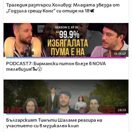
Трагедия разтърси Холивуд: Младата звезда от
„Годзила срещу Конг“ си отиде на 18🕊️
01:01:07
PODCAST7: Бирмански питон влезе в NOVA
телевизия!🐍😮
28:29
Българският Тимъти Шаламе реагира на
участието си в музикален клип