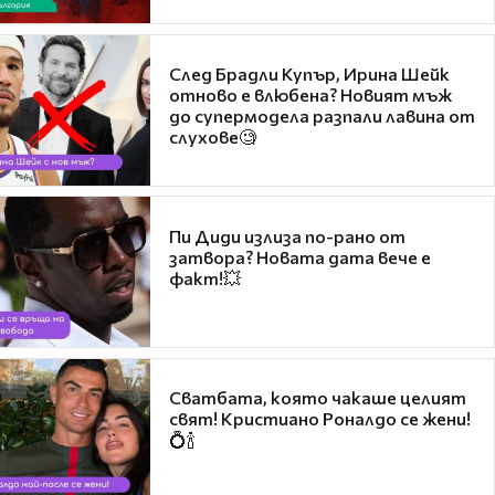
След Брадли Купър, Ирина Шейк
отново е влюбена? Новият мъж
до супермодела разпали лавина от
слухове🧐
Пи Диди излиза по-рано от
затвора? Новата дата вече е
факт!💥
Сватбата, която чакаше целият
свят! Кристиано Роналдо се жени!
💍🍾