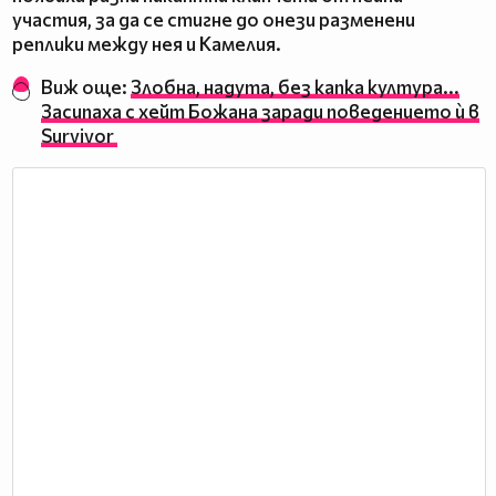
участия, за да се стигне до онези разменени
реплики между нея и Камелия.
Виж още:
Злобна, надута, без капка култура...
Засипаха с хейт Божана заради поведението ѝ в
Survivor