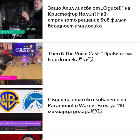
Защо Ахил липсва от „Одисей“ на
Кристофър Нолън? Най-
странното решение във филма
всъщност има логика
Theo в The Voice Cast: "Правен съм
в дискотека!" 👀💥
Съдията отложи сливането на
Paramount и Warner Bros. за 110
милиарда долара!😯💥