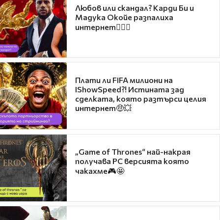
Любов или скандал? Карди Би и
Мадука Окойе разпалиха
интернет❤️‍🔥🔥
Плати ли FIFA милиони на
IShowSpeed?! Истината зад
сделката, която разтърси целия
интернет🤑💥
„Game of Thrones“ най-накрая
получава PC версията която
чакахме🎮🤩