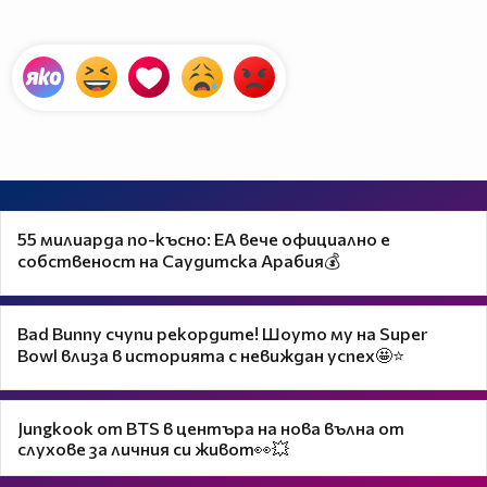
55 милиарда по-късно: EA вече официално е
собственост на Саудитска Арабия💰
Bad Bunny счупи рекордите! Шоуто му на Super
Bowl влиза в историята с невиждан успех🤩⭐
Jungkook от BTS в центъра на нова вълна от
слухове за личния си живот👀💥