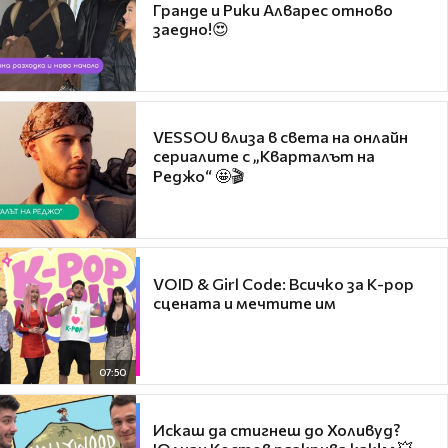
Гранде и Рики Алварес отново
заедно!😍
VESSOU влиза в света на онлайн
сериалите с „Кварталът на
Реджо“ 🤩🎬
VOID & Girl Code: Всичко за K-pop
сцената и мечтите им
07:50
Искаш да стигнеш до Холивуд?