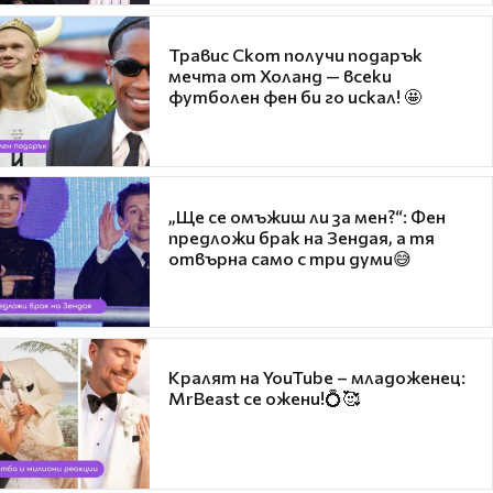
Травис Скот получи подарък
мечта от Холанд — всеки
футболен фен би го искал! 🤩
„Ще се омъжиш ли за мен?“: Фен
предложи брак на Зендая, а тя
отвърна само с три думи😅
Кралят на YouTube – младоженец:
MrBeast се ожени!💍🥰