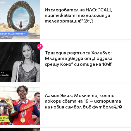
Изследовател на НЛО: "САЩ
притежават технология за
телепортация!"😯💥
Трагедия разтърси Холивуд:
Младата звезда от „Годзила
срещу Конг“ си отиде на 18🕊️
Ламин Ямал: Момчето, което
покори света на 19 — историята
на новия символ във футбола🤩⚽