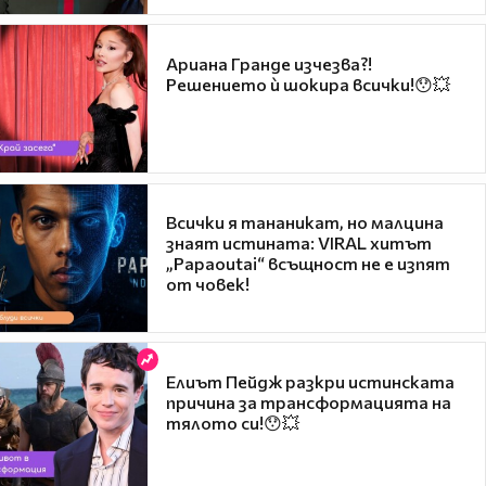
Ариана Гранде изчезва?!
Решението ѝ шокира всички!😯💥
Всички я тананикат, но малцина
знаят истината: VIRAL хитът
„Papaoutai“ всъщност не е изпят
от човек!
Елиът Пейдж разкри истинската
причина за трансформацията на
тялото си!😯💥