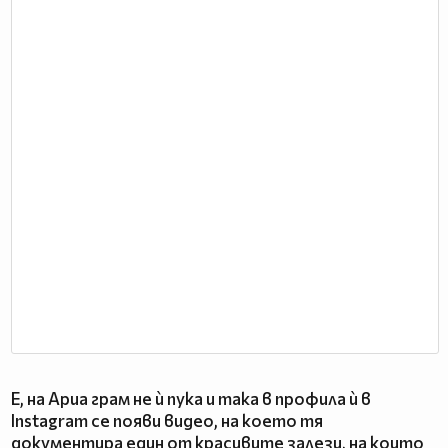
Е, на Ариа грам не ѝ пука и така в профила ѝ в
Instagram се появи видео, на което тя
документира един от красивите залези, на които