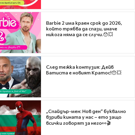
Barbie 2 има краен срок до 2026,
който трябва да спази, иначе
никога няма да се случи.😯💥
След тежка контузия: Дейв
Батиста е новият Кратос!😯💥
„Спайдър-мен: Нов ден“ буквално
взриви кината у нас – ето защо
всички говорят за него👀🎬