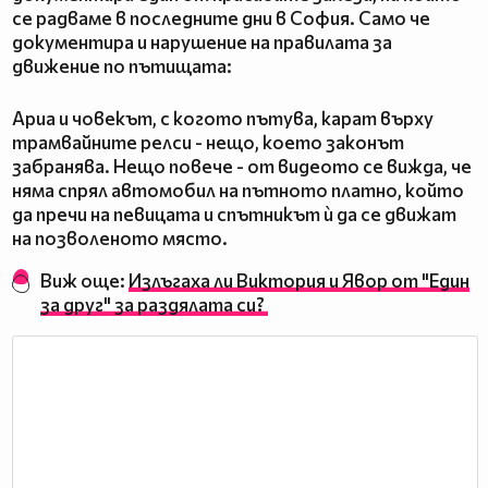
се радваме в последните дни в София. Само че
документира и нарушение на правилата за
движение по пътищата:
Ариа и човекът, с когото пътува, карат върху
трамвайните релси - нещо, което законът
забранява. Нещо повече - от видеото се вижда, че
няма спрял автомобил на пътното платно, който
да пречи на певицата и спътникът ѝ да се движат
на позволеното място.
Виж още:
Излъгаха ли Виктория и Явор от "Един
за друг" за раздялата си?