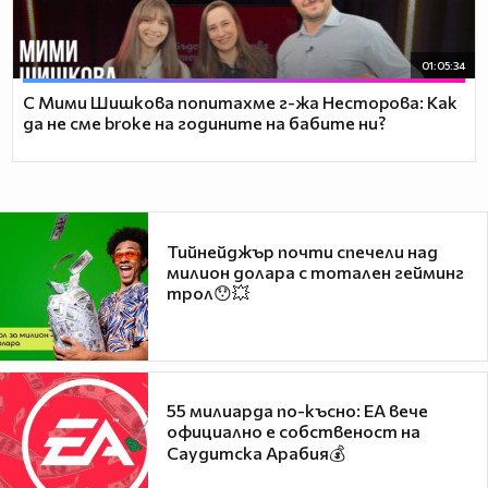
01:05:34
С Мими Шишкова попитахме г-жа Несторова: Как
да не сме broke на годините на бабите ни?
Тийнейджър почти спечели над
милион долара с тотален гейминг
трол😯💥
55 милиарда по-късно: EA вече
официално е собственост на
Саудитска Арабия💰