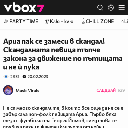
Member of
👾
🎉 PARTY TIME
👂 Клю – клю
🪀CHILL ZONE
⭐Li
Ариа пак се замеси в скандал!
Скандалната певица тъпче
закона за движение по пътищата
и не ѝ пука
2 981
20.02.2023
Music Virals
СЛЕДВАЙ
629
Не са много скандалите, в които все още да не се е
забъркала поп-фолк певицата Ариа. Първо бяха
тези с футболиста Георги Йомов, след това се
появиха разни пикантни клипчета от нейни