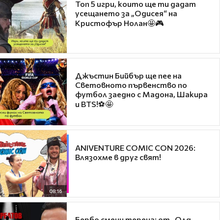
Топ 5 игри, които ще ти дадат
усещането за „Одисея“ на
Кристофър Нолан🤩🎮
Джъстин Бийбър ще пее на
Световното първенство по
футбол заедно с Мадона, Шакира
и BTS!⚽🤩
ANIVENTURE COMIC CON 2026:
Влязохме в друг свят!
08:16
Бербо смени терена: от „Олд