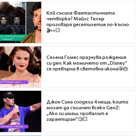
Кой съсипа Фантастичната
четворка? Майлс Телър
проговаря десетилетие по-късно
🎬👀💥
Селена Гомес празнува рождения
си ден: Как момичето от „Disney“
се превърна в световна икона🤩🎂
Джон Сина сподели 4 неща, които
могат да съсипят всяко GenZ:
„Ако ги имаш, провалът е
гарантиран“🧐💥