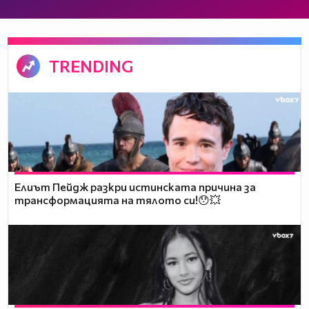
TRENDING
Елиът Пейдж разкри истинската причина за
трансформацията на тялото си!😯💥