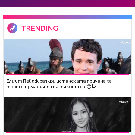
TRENDING
Елиът Пейдж разкри истинската причина за
трансформацията на тялото си!😯💥