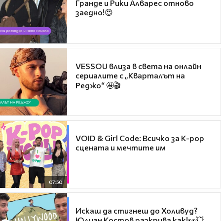
Гранде и Рики Алварес отново
заедно!😍
VESSOU влиза в света на онлайн
сериалите с „Кварталът на
Реджо“ 🤩🎬
VOID & Girl Code: Всичко за K-pop
сцената и мечтите им
07:50
Искаш да стигнеш до Холивуд?
Юлиан Костов разкрива как!👀💥