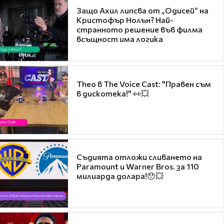
Защо Ахил липсва от „Одисей“ на
Кристофър Нолън? Най-
странното решение във филма
всъщност има логика
Theo в The Voice Cast: "Правен съм
в дискотека!" 👀💥
Съдията отложи сливането на
Paramount и Warner Bros. за 110
милиарда долара!😯💥