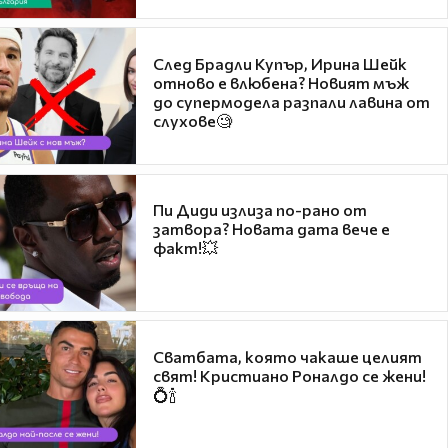
След Брадли Купър, Ирина Шейк
отново е влюбена? Новият мъж
до супермодела разпали лавина от
слухове🧐
Пи Диди излиза по-рано от
затвора? Новата дата вече е
факт!💥
Сватбата, която чакаше целият
свят! Кристиано Роналдо се жени!
💍🍾