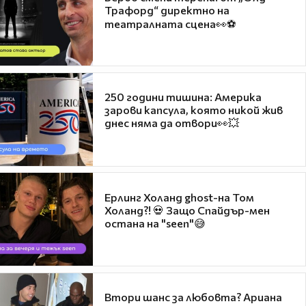
Трафорд“ директно на
театралната сцена👀⚽
250 години тишина: Америка
зарови капсула, която никой жив
днес няма да отвори👀💥
Ерлинг Холанд ghost-на Том
Холанд?! 💀 Защо Спайдър-мен
остана на "seen"😅
Втори шанс за любовта? Ариана