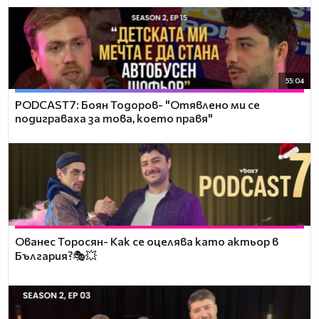
55:04
PODCAST7: ‪Боян Тодоров- "Отявлено ми се
подиграваха за това, което правя"
Ованес Торосян- Как се оцелява като актьор в
България?🎭💥