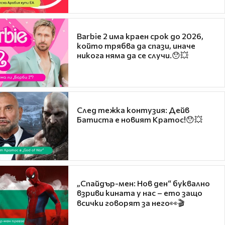
Barbie 2 има краен срок до 2026,
който трябва да спази, иначе
никога няма да се случи.😯💥
След тежка контузия: Дейв
Батиста е новият Кратос!😯💥
„Спайдър-мен: Нов ден“ буквално
взриви кината у нас – ето защо
всички говорят за него👀🎬