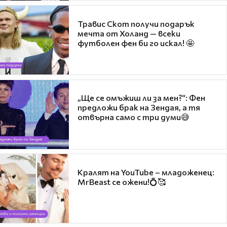
Травис Скот получи подарък
мечта от Холанд — всеки
футболен фен би го искал! 🤩
„Ще се омъжиш ли за мен?“: Фен
предложи брак на Зендая, а тя
отвърна само с три думи😅
Кралят на YouTube – младоженец:
MrBeast се ожени!💍🥰