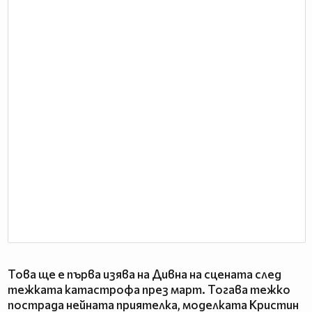
Това ще е първа изява на Дивна на сцената след
тежката катастрофа през март. Тогава тежко
пострада нейната приятелка, моделката Кристин