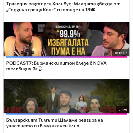
Трагедия разтърси Холивуд: Младата звезда от
„Годзила срещу Конг“ си отиде на 18🕊️
01:01:07
PODCAST7: Бирмански питон влезе в NOVA
телевизия!🐍😮
28:29
Българският Тимъти Шаламе реагира на
участието си в музикален клип