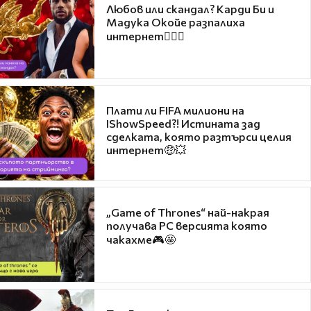
Любов или скандал? Карди Би и
Мадука Окойе разпалиха
интернет❤️‍🔥🔥
Плати ли FIFA милиони на
IShowSpeed?! Истината зад
сделката, която разтърси целия
интернет🤑💥
„Game of Thrones“ най-накрая
получава PC версията която
чакахме🎮🤩