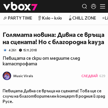
Member of
👾
🎉 PARTY TIME
👂 Клю – клю
🪀CHILL ZONE
⭐Li
Голямата новина: Дивна се връща
на сцената! Но с благородна кауза
4 261
15.11.2018
Певицата се скри от медиите след
катастрофата
Music Virals
СЛЕДВАЙ
629
Певицата Дивна се връща на сцената! Това ще се
случи на благотворителен концерт в родния й град
Русе.