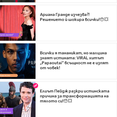
Ариана Гранде изчезва?!
Решението ѝ шокира всички!😯💥
Всички я тананикат, но малцина
знаят истината: VIRAL хитът
„Papaoutai“ всъщност не е изпят
от човек!
Елиът Пейдж разкри истинската
причина за трансформацията на
тялото си!😯💥