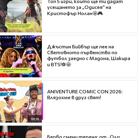
Топ 5 игри, които ще ти дадат
усещането за „Одисея“ на
Кристофър Нолан🤩🎮
Джъстин Бийбър ще пее на
Световното първенство по
футбол заедно с Мадона, Шакира
и BTS!⚽🤩
ANIVENTURE COMIC CON 2026:
Влязохме в друг свят!
08:16
Бербо смени терена: от „Олд