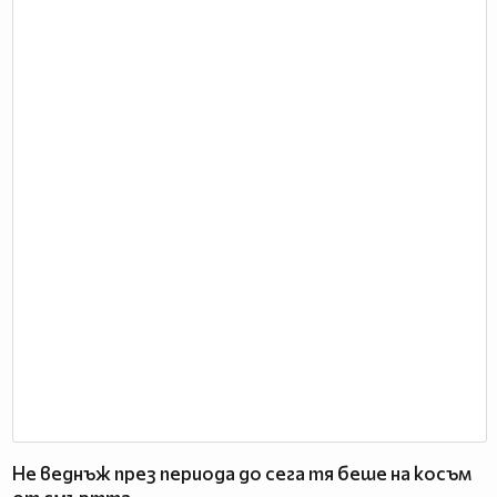
Не веднъж през периода до сега тя беше на косъм