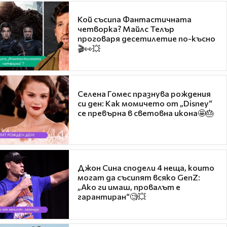
Кой съсипа Фантастичната
четворка? Майлс Телър
проговаря десетилетие по-късно
🎬👀💥
Селена Гомес празнува рождения
си ден: Как момичето от „Disney“
се превърна в световна икона🤩🎂
Джон Сина сподели 4 неща, които
могат да съсипят всяко GenZ:
„Ако ги имаш, провалът е
гарантиран“🧐💥