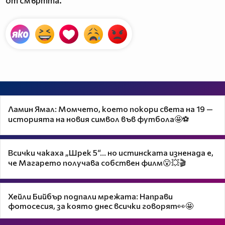
от смъртта.
Ламин Ямал: Момчето, което покори света на 19 —
историята на новия символ във футбола🤩⚽
Всички чакаха „Шрек 5“… но истинската изненада е,
че Магарето получава собствен филм😮💥🎬
Хейли Бийбър подпали мрежата: Направи
фотосесия, за която днес всички говорят👀🤩