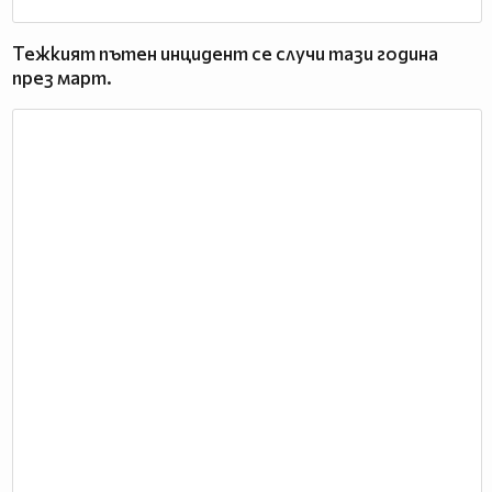
Тежкият пътен инцидент се случи тази година
през март.