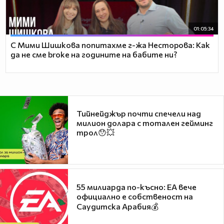
01:05:34
С Мими Шишкова попитахме г-жа Несторова: Как
да не сме broke на годините на бабите ни?
Тийнейджър почти спечели над
милион долара с тотален гейминг
трол😯💥
55 милиарда по-късно: EA вече
официално е собственост на
Саудитска Арабия💰