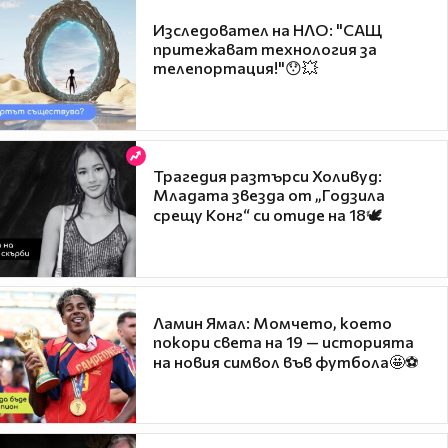
Изследовател на НЛО: "САЩ
притежават технология за
телепортация!"😯💥
Трагедия разтърси Холивуд:
Младата звезда от „Годзила
срещу Конг“ си отиде на 18🕊️
Ламин Ямал: Момчето, което
покори света на 19 — историята
на новия символ във футбола🤩⚽