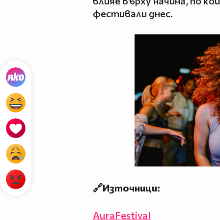
влияе върху начина, по к
фестивали днес.
🔗Източници:
AuraFestival