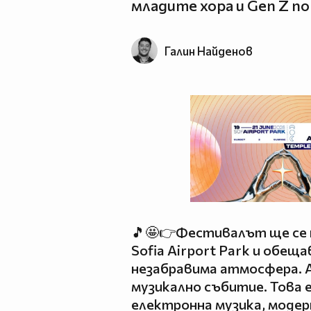
младите хора и Gen Z п
Галин Найденов
🎵🤩👉Фестивалът ще се п
Sofia Airport Park и обеща
незабравима атмосфера. A
музикално събитие. Това 
електронна музика, модерн