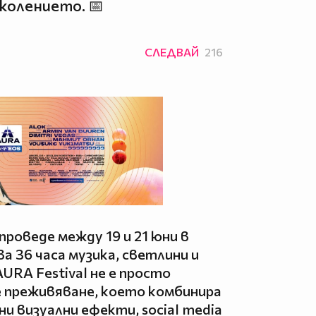
околението. 📅
СЛЕДВАЙ
216
роведе между 19 и 21 юни в
ва 36 часа музика, светлини и
URA Festival не е просто
е преживяване, което комбинира
и визуални ефекти, social media