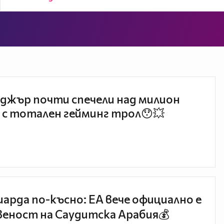
джър почти спечели над милион
 с тотален гейминг трол😯💥
иарда по-късно: EA вече официално е
еност на Саудитска Арабия💰