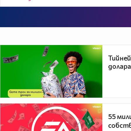
Тийней
долара
55 мил
собств