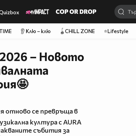
Quizbox
 TIME
👂 Клю – клю
🪀CHILL ZONE
⭐Lifestyle
 2026 – Новото
ивалната
фия🤩
ия отново се превръща в
узикална култура с AURA
очакваните събития за