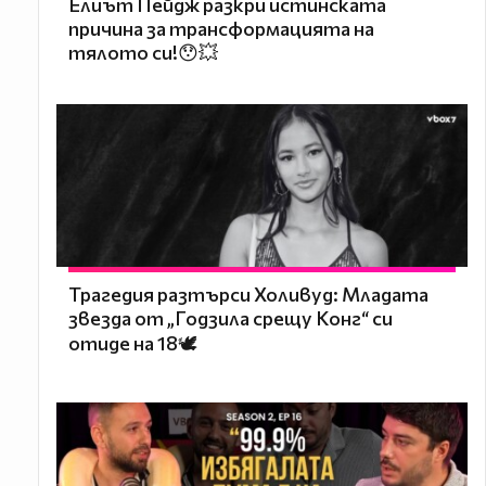
Елиът Пейдж разкри истинската
причина за трансформацията на
тялото си!😯💥
Трагедия разтърси Холивуд: Младата
звезда от „Годзила срещу Конг“ си
отиде на 18🕊️