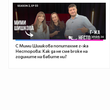
01:05:34
С Мими Шишкова попитахме г-жа
Несторова: Как да не сме broke на
годините на бабите ни?