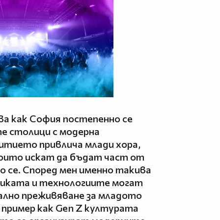
зва как София постепенно се
е столици с модерна
итието привлича млади хора,
които искат да бъдат част от
о се. Според мен именно такива
зиката и технологиите могат
ално преживяване за младото
е пример как Gen Z културата