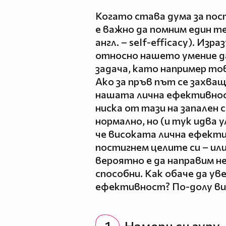
Когато става дума за пос
е важно да помним един т
англ. – self-efficacy). Из
относно нашето умение да
задача, като например то
Ако за пръв път се захва
нашата лична ефективност
ниска от тази на запален 
нормално, но (и тук идва
че високата лична ефекти
постигнем целите си – или 
вероятно е да направим н
способни. Как обаче да ув
ефективност? По-долу ви
1
Намери си гуру