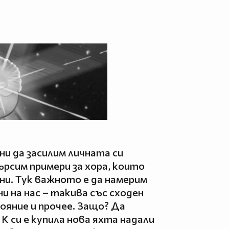
ни да засилим личната си
рсим примери за хора, които
ни. Тук важното е да намерим
и на нас – такива със сходен
ояние и прочее. Защо? Да
К си е купила нова яхта надали