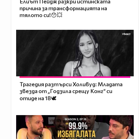
Елиът Пейдж разкри истинската
причина за трансформацията на
тялото си!😯💥
Трагедия разтърси Холивуд: Младата
звезда от „Годзила срещу Конг“ си
отиде на 18🕊️