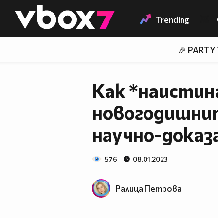
Member of
👾
Trending
🎉 PARTY
Как *наистин
новогодишнит
научно-доказ
576
08.01.2023
Ралица Петровa