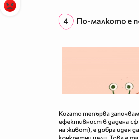
4
По-малкото е п
Когато тепърва започвам
ефективност в дадена сфе
на живот), е добра идея д
конкретни цели. Това е так