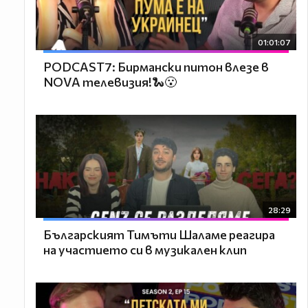
01:01:07
PODCAST7: Бирмански питон влезе в
NOVA телевизия!🐍😮
28:29
Българският Тимъти Шаламе реагира
на участието си в музикален клип