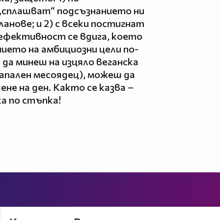
 „сплашват“ подсъзнанието ни
анове; и 2) с всеки постигнат
ефективност се вдига, което
нието на амбициозни цели по-
 да минеш на изцяло веганска
запален месоядец), можеш да
ене на ден. Както се казва –
а по стъпка!