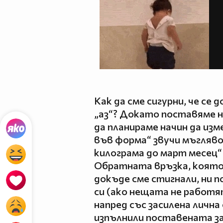
Как да сме сигурни, че се
„аз“? Докато поставяме н
да планираме начин да изм
във форма“ звучи мъгляво 
килограма до март месец“
Обратната връзка, която
докъде сме стигнали, ни 
си (ако нещата не работя
напред със засилена личн
изпълнили поставената з