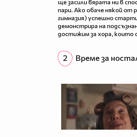
ще засили вярата ни в сп
пари. Ако обаче някой от 
гимназия) успешно старти
демонстрира на подсъзнан
достижим за хора, които с
2
Време за носта