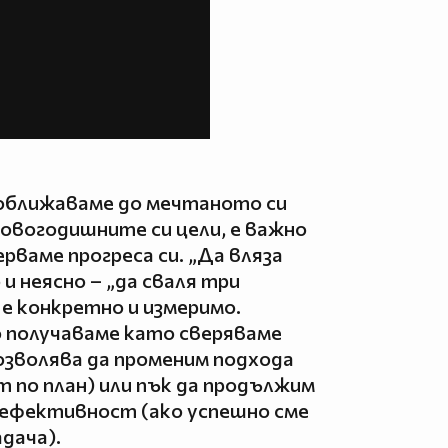
 доближаваме до мечтаното си
овогодишните си цели, е важно
ерваме прогреса си. „Да вляза
и неясно – „да сваля три
 е конкретно и измеримо.
 получаваме като сверяваме
позволява да променим подхода
т по план) или пък да продължим
а ефективност (ако успешно сме
адача).