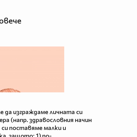
овече
е да изграждаме личната си
ра (напр. здравословния начин
а си поставяме малки и
а, защото: 1) по-