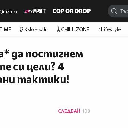
Quizbox
 TIME
👂 Клю – клю
🪀CHILL ZONE
⭐Lifestyle
а* да постигнем
е си цели? 4
ани тактики!
СЛЕДВАЙ
109