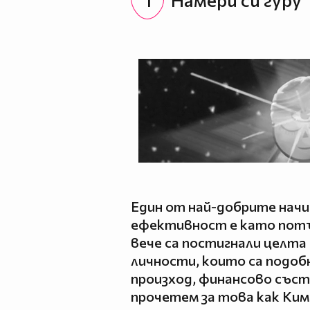
Един от най-добрите начи
ефективност е като потъ
вече са постигнали целта 
личности, които са подобн
произход, финансово съст
прочетем за това как Ким 