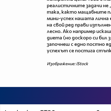
реалистичните задачи не
така, както мащабните пл
мини-успех нашата лична 
на свой ред прави изпълне
лесно. Ако например искаш
диета (но доскоро си бил 
започнеш с едно постно яд
успехът се постига стъпк
Изображение: iStock