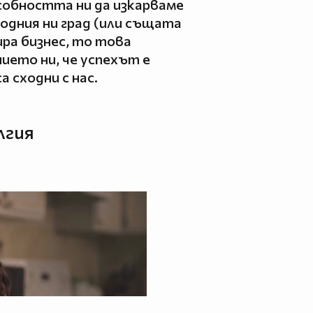
особността ни да изкарваме
родния ни град (или същата
ра бизнес, то това
ието ни, че успехът е
а сходни с нас.
лгия