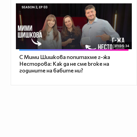
01:05:34
С Мими Шишкова попитахме г-жа
Несторова: Как да не сме broke на
годините на бабите ни?