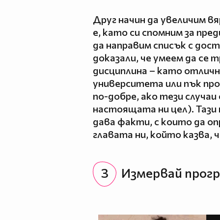
Друг начин да увеличим в
е, като си спомним за пред
да направим списък с дос
доказали, че умеем да се 
дисциплина – като отличн
университета или пък пр
по-добре, ако тези случаи
настоящата ни цел). Тази 
дава факти, с които да о
главата ни, който казва, ч
3
Измервай прогр