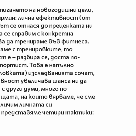
тигането на новогодишни цели,
ермин: лична ефективност (от
разът се отнася до преценката ни
 се справим с конкретна
ва да тренираме във фитнеса.
щаме с тренировките, то
 е – разбира се, доста по-
спортист. Това е напълно
 уловката) изследванията сочат,
вност увеличава шанса ни да
с други думи, много по-
ещата, на които вярваме, че сме
еличим личната си
 представяме четири тактики: