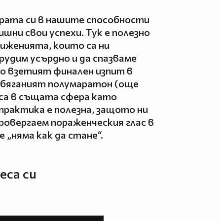
ярата си в нашите способности
ишни свои успехи. Тук е полезно
тиженията, които са ни
трудим усърдно и да спазваме
о взетият финален изпит в
обяганият полумаратон (още
 са в същата сфера като
практика е полезна, защото ни
провергаем пораженческия глас в
е „няма как да стане“.
еса си