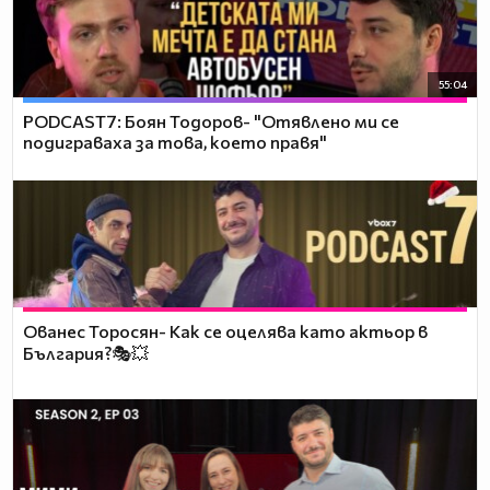
55:04
PODCAST7: ‪Боян Тодоров- "Отявлено ми се
подиграваха за това, което правя"
Ованес Торосян- Как се оцелява като актьор в
България?🎭💥