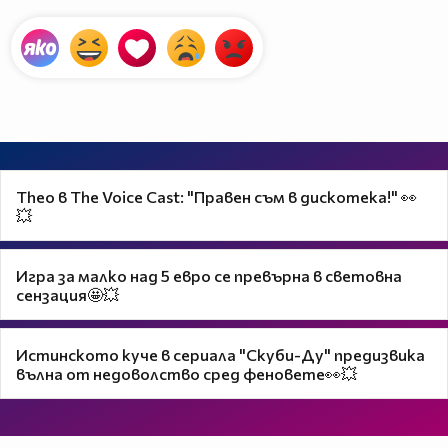
Theo в The Voice Cast: "Правен съм в дискотека!" 👀
💥
Игра за малко над 5 евро се превърна в световна
сензация🤩💥
Истинското куче в сериала "Скуби-Ду" предизвика
вълна от недоволство сред феновете👀💥