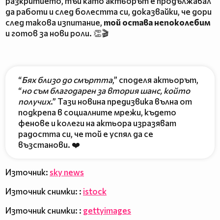
разкритието, тъй като актьорът е продължавал
да работи и след болестта си, доказвайки, че дори
след такова изпитание,
той остава непоколебим
и готов за нови роли. 👏🎬
“
Бях близо до смъртта
,” споделя актьорът,
“
но съм благодарен за втория шанс, който
получих
.” Тази новина предизвика вълна от
подкрепа в социалните мрежи, където
фенове и колеги на актьора изразяват
радостта си, че той е успял да се
възстанови. ❤️
Източник:
sky news
Източник снимки: :
istock
Източник снимки: :
gettyimages