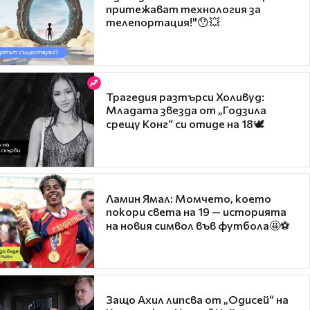
притежават технология за
телепортация!"😯💥
Трагедия разтърси Холивуд:
Младата звезда от „Годзила
срещу Конг“ си отиде на 18🕊️
Ламин Ямал: Момчето, което
покори света на 19 — историята
на новия символ във футбола🤩⚽
Защо Ахил липсва от „Одисей“ на