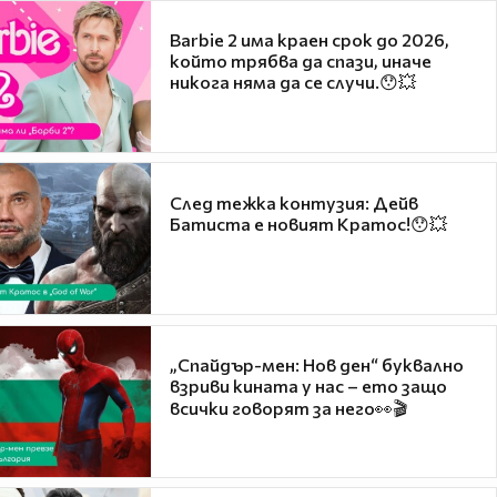
Barbie 2 има краен срок до 2026,
който трябва да спази, иначе
никога няма да се случи.😯💥
След тежка контузия: Дейв
Батиста е новият Кратос!😯💥
„Спайдър-мен: Нов ден“ буквално
взриви кината у нас – ето защо
всички говорят за него👀🎬