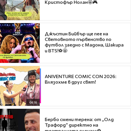
Кристофър Нолан🤩🎮
Джъстин Бийбър ще пее на
Световното първенство по
футбол заедно с Мадона, Шакира
и BTS!⚽🤩
ANIVENTURE COMIC CON 2026:
Влязохме в друг свят!
08:16
Бербо смени терена: от „Олд
Трафорд“ директно на
театралната сцена👀⚽