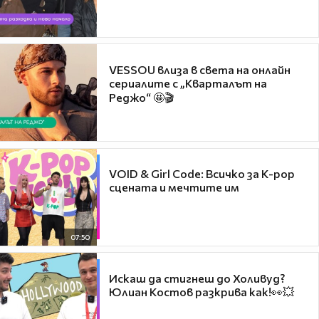
VESSOU влиза в света на онлайн
сериалите с „Кварталът на
Реджо“ 🤩🎬
VOID & Girl Code: Всичко за K-pop
сцената и мечтите им
07:50
Искаш да стигнеш до Холивуд?
Юлиан Костов разкрива как!👀💥