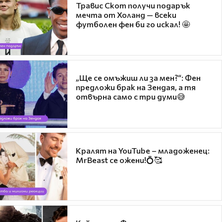
Травис Скот получи подарък
мечта от Холанд — всеки
футболен фен би го искал! 🤩
„Ще се омъжиш ли за мен?“: Фен
предложи брак на Зендая, а тя
отвърна само с три думи😅
Кралят на YouTube – младоженец:
MrBeast се ожени!💍🥰