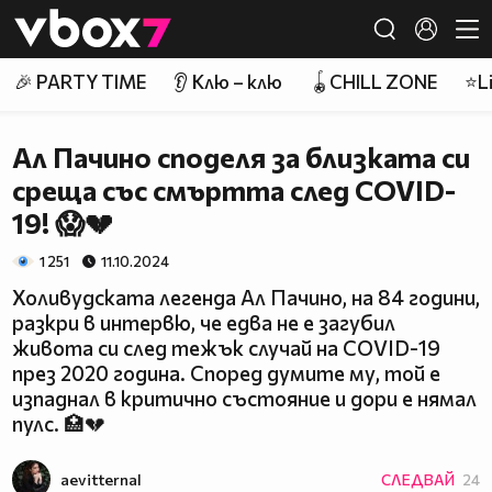
Member of
👾
🎉 PARTY TIME
👂 Клю – клю
🪀CHILL ZONE
⭐Li
Ал Пачино споделя за близката си
среща със смъртта след COVID-
19! 😱💔
1 251
11.10.2024
Холивудската легенда Ал Пачино, на 84 години,
разкри в интервю, че едва не е загубил
живота си след тежък случай на COVID-19
през 2020 година. Според думите му, той е
изпаднал в критично състояние и дори е нямал
пулс. 🏥💔
aevitternal
СЛЕДВАЙ
24