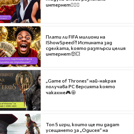
интернет❤️‍🔥🔥
Плати ли FIFA милиони на
IShowSpeed?! Истината зад
сделката, която разтърси целия
интернет🤑💥
„Game of Thrones“ най-накрая
получава PC версията която
чакахме🎮🤩
Топ 5 игри, които ще ти дадат
усещането за „Одисея“ на