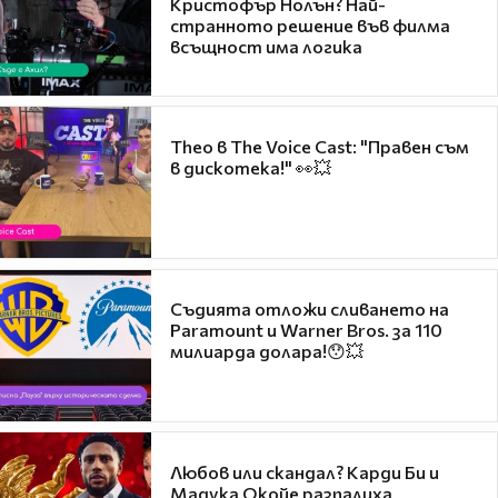
Кристофър Нолън? Най-
странното решение във филма
всъщност има логика
Theo в The Voice Cast: "Правен съм
в дискотека!" 👀💥
Съдията отложи сливането на
Paramount и Warner Bros. за 110
милиарда долара!😯💥
Любов или скандал? Карди Би и
Мадука Окойе разпалиха