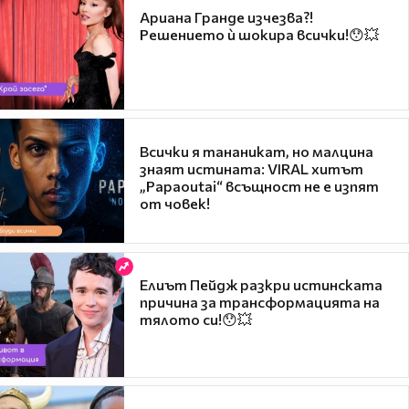
Ариана Гранде изчезва?!
Решението ѝ шокира всички!😯💥
Всички я тананикат, но малцина
знаят истината: VIRAL хитът
„Papaoutai“ всъщност не е изпят
от човек!
Елиът Пейдж разкри истинската
причина за трансформацията на
тялото си!😯💥