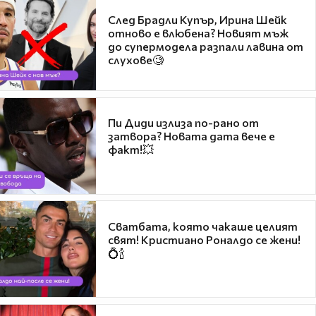
След Брадли Купър, Ирина Шейк
отново е влюбена? Новият мъж
до супермодела разпали лавина от
слухове🧐
Пи Диди излиза по-рано от
затвора? Новата дата вече е
факт!💥
Сватбата, която чакаше целият
свят! Кристиано Роналдо се жени!
💍🍾