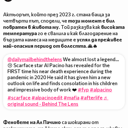
Актьорът, който през 2023 г. стана баща за
четвърти път, сподели, че
този момент е бил
повратен в живота му
. Той разказва как
високата
температура
го е свалила и как благодарение на
бързата намеса на медиците е
успял да преживее
най-опасния период от болестта. 🙏🔥
@dailymailbehindthelens
We almost lost a legend…
😢 Scarface star Al Pacino has revealed for the
FIRST time his near death experience during the
pandemic in 2020 He said it has given him a new
outlook on life and finds consolation in his children
and impressive body of work ❤️
#fyp
#alpacino
#scarface
#alpacinoedit
#mafia
#afterlife
♬
original sound - Behind The Lens
Феновете на Ал Пачино
са шокирани от