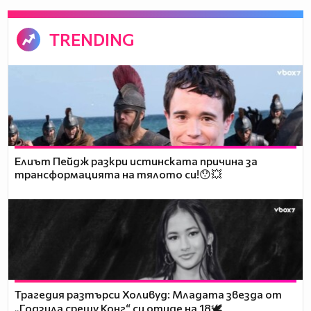
TRENDING
Елиът Пейдж разкри истинската причина за
трансформацията на тялото си!😯💥
Трагедия разтърси Холивуд: Младата звезда от
„Годзила срещу Конг“ си отиде на 18🕊️