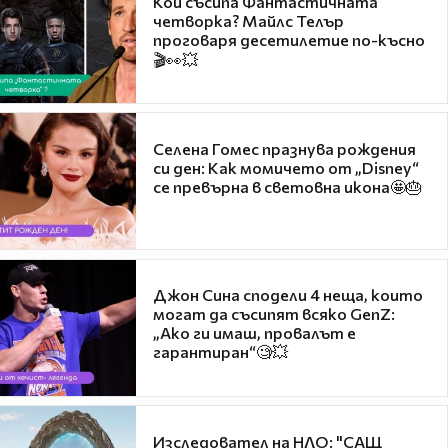
Кой съсипа Фантастичната
четворка? Майлс Телър
проговаря десетилетие по-късно
🎬👀💥
Селена Гомес празнува рождения
си ден: Как момичето от „Disney“
се превърна в световна икона🤩🎂
Джон Сина сподели 4 неща, които
могат да съсипят всяко GenZ:
„Ако ги имаш, провалът е
гарантиран“🧐💥
Изследовател на НЛО: "САЩ