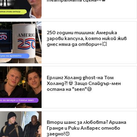
250 години тишина: Америка
зарови капсула, която никой жив
днес няма да отвори👀💥
Ерлинг Холанд ghost-на Том
Холанд?! 💀 Защо Спайдър-мен
остана на "seen"😅
Втори шанс за любовта? Ариана
Гранде и Рики Алварес отново
заедно!😍