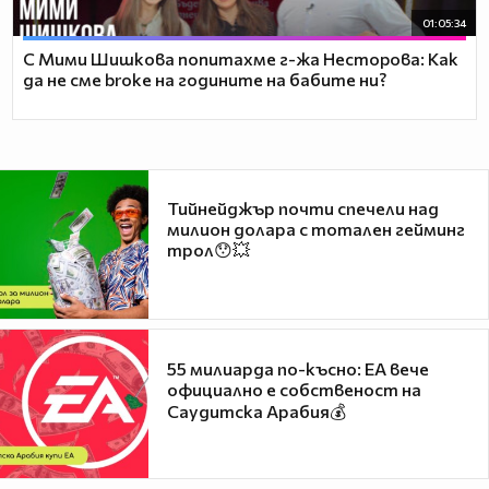
01:05:34
С Мими Шишкова попитахме г-жа Несторова: Как
да не сме broke на годините на бабите ни?
Тийнейджър почти спечели над
милион долара с тотален гейминг
трол😯💥
55 милиарда по-късно: EA вече
официално е собственост на
Саудитска Арабия💰