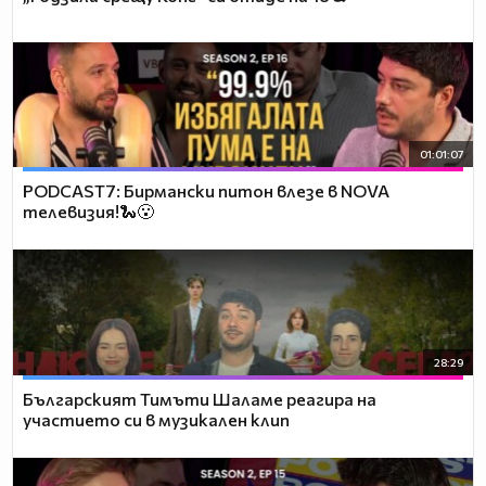
01:01:07
PODCAST7: Бирмански питон влезе в NOVA
телевизия!🐍😮
28:29
Българският Тимъти Шаламе реагира на
участието си в музикален клип