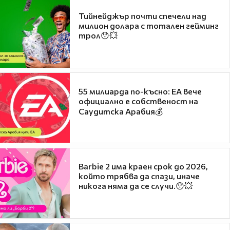
Тийнейджър почти спечели над
милион долара с тотален гейминг
трол😯💥
55 милиарда по-късно: EA вече
официално е собственост на
Саудитска Арабия💰
Barbie 2 има краен срок до 2026,
който трябва да спази, иначе
никога няма да се случи.😯💥