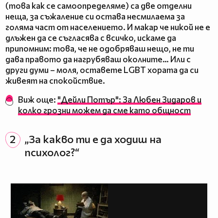
(това как се самоопределяме) са две отделни
неща, за съжаление си остава несмилаема за
голяма част от населението. И макар че никой не е
длъжен да се съгласява с всичко, искаме да
припомним: това, че не одобряваш нещо, не ти
дава правото да нагрубяваш околните… Или с
други думи – моля, оставете LGBТ хората да си
живеят на спокойствие.
Виж още:
"Дейли Потър": За Любен Зидаров и
колко грозни можем да сме като общност
2
„За какво ти е да ходиш на
психолог?“