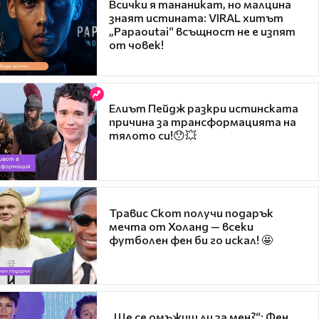
Всички я тананикат, но малцина
знаят истината: VIRAL хитът
„Papaoutai“ всъщност не е изпят
от човек!
Елиът Пейдж разкри истинската
причина за трансформацията на
тялото си!😯💥
Травис Скот получи подарък
мечта от Холанд — всеки
футболен фен би го искал! 🤩
„Ще се омъжиш ли за мен?“: Фен