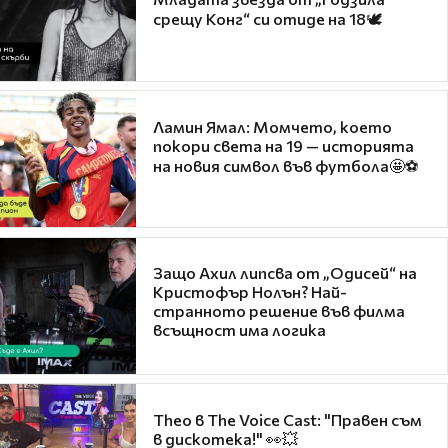
срещу Конг“ си отиде на 18🕊️
Ламин Ямал: Момчето, което
покори света на 19 — историята
на новия символ във футбола🤩⚽
Защо Ахил липсва от „Одисей“ на
Кристофър Нолън? Най-
странното решение във филма
всъщност има логика
Theo в The Voice Cast: "Правен съм
в дискотека!" 👀💥