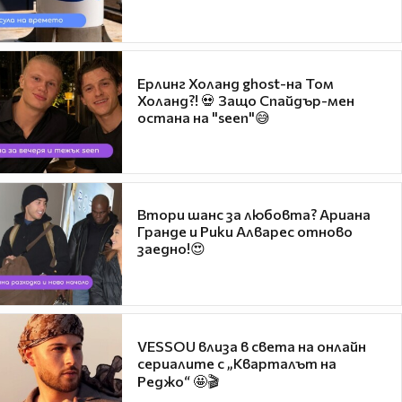
Ерлинг Холанд ghost-на Том
Холанд?! 💀 Защо Спайдър-мен
остана на "seen"😅
Втори шанс за любовта? Ариана
Гранде и Рики Алварес отново
заедно!😍
VESSOU влиза в света на онлайн
сериалите с „Кварталът на
Реджо“ 🤩🎬