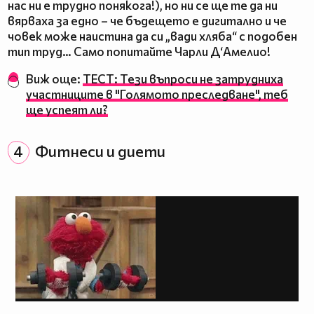
нас ни е трудно понякога!), но ни се ще те да ни
вярваха за едно – че бъдещето е дигитално и че
човек може наистина да си „вади хляба“ с подобен
тип труд… Само попитайте Чарли Д‘Амелио!
Виж още:
ТЕСТ: Тези въпроси не затрудниха
участниците в "Голямото преследване", теб
ще успеят ли?
4
Фитнеси и диети