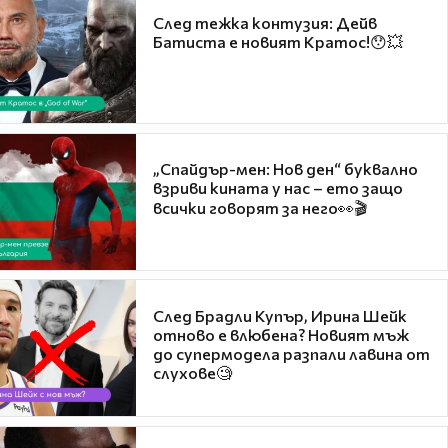
След тежка контузия: Дейв
Батиста е новият Кратос!😯💥
„Спайдър-мен: Нов ден“ буквално
взриви кината у нас – ето защо
всички говорят за него👀🎬
След Брадли Купър, Ирина Шейк
отново е влюбена? Новият мъж
до супермодела разпали лавина от
слухове🧐