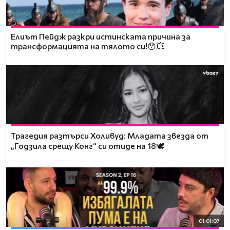
Елиът Пейдж разкри истинската причина за
трансформацията на тялото си!😯💥
Трагедия разтърси Холивуд: Младата звезда от
„Годзила срещу Конг“ си отиде на 18🕊️
01:01:07