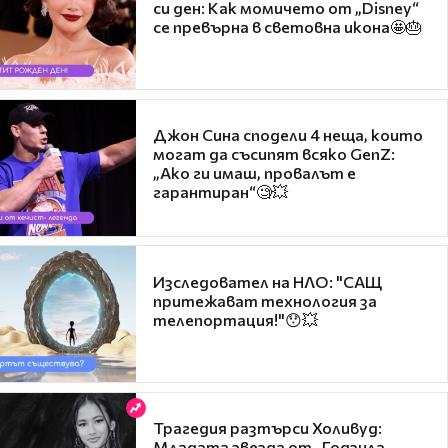
си ден: Как момичето от „Disney“
се превърна в световна икона🤩🎂
Джон Сина сподели 4 неща, които
могат да съсипят всяко GenZ:
„Ако ги имаш, провалът е
гарантиран“🧐💥
Изследовател на НЛО: "САЩ
притежават технология за
телепортация!"😯💥
Трагедия разтърси Холивуд:
Младата звезда от „Годзила