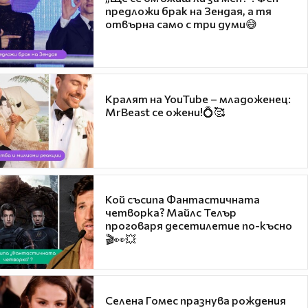
предложи брак на Зендая, а тя
отвърна само с три думи😅
Кралят на YouTube – младоженец:
MrBeast се ожени!💍🥰
Кой съсипа Фантастичната
четворка? Майлс Телър
проговаря десетилетие по-късно
🎬👀💥
Селена Гомес празнува рождения