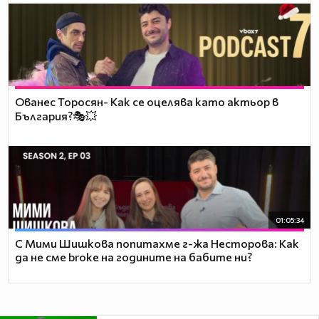
Ованес Торосян- Как се оцелява като актьор в
България?🎭💥
01:05:34
С Мими Шишкова попитахме г-жа Несторова: Как
да не сме broke на годините на бабите ни?