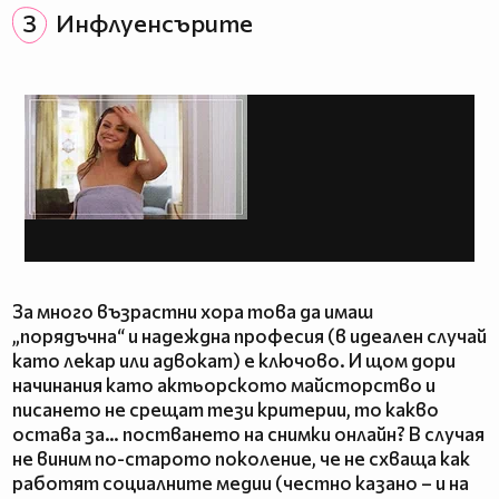
3
Инфлуенсърите
За много възрастни хора това да имаш
„порядъчна“ и надеждна професия (в идеален случай
като лекар или адвокат) е ключово. И щом дори
начинания като актьорското майсторство и
писането не срещат тези критерии, то какво
остава за… постването на снимки онлайн? В случая
не виним по-старото поколение, че не схваща как
работят социалните медии (честно казано – и на