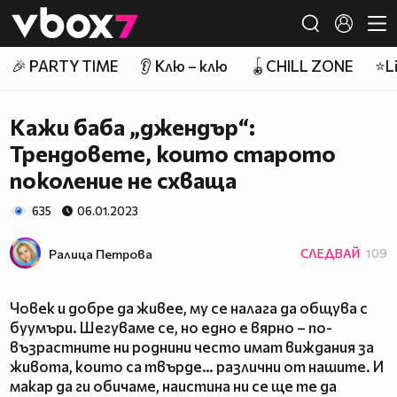
Member of
👾
🎉 PARTY TIME
👂 Клю – клю
🪀CHILL ZONE
⭐Li
Кажи баба „джендър“:
Трендовете, които старото
поколение не схваща
635
06.01.2023
Ралица Петровa
СЛЕДВАЙ
109
Човек и добре да живее, му се налага да общува с
буумъри. Шегуваме се, но едно е вярно – по-
възрастните ни роднини често имат виждания за
живота, които са твърде… различни от нашите. И
макар да ги обичаме, наистина ни се ще те да