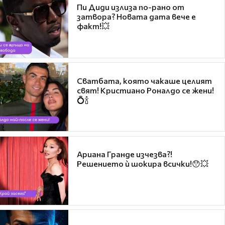
Пи Диди излиза по-рано от
затвора? Новата дата вече е
факт!💥
Сватбата, която чакаше целият
свят! Кристиано Роналдо се жени!
💍🍾
Ариана Гранде изчезва?!
Решението ѝ шокира всички!😯💥