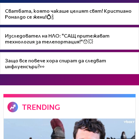
Сватбата, която чакаше целият свят! Кристиано
Роналдо се жени!💍🍾
Изследовател на НЛО: "САЩ притежават
технология за телепортация!"😯💥
Защо все повече хора спират да следват
инфлуенсъри?👀
TRENDING