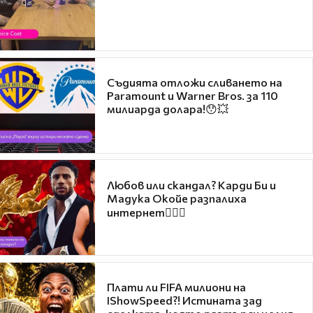
Съдията отложи сливането на
Paramount и Warner Bros. за 110
милиарда долара!😯💥
Любов или скандал? Карди Би и
Мадука Окойе разпалиха
интернет❤️‍🔥🔥
Плати ли FIFA милиони на
IShowSpeed?! Истината зад