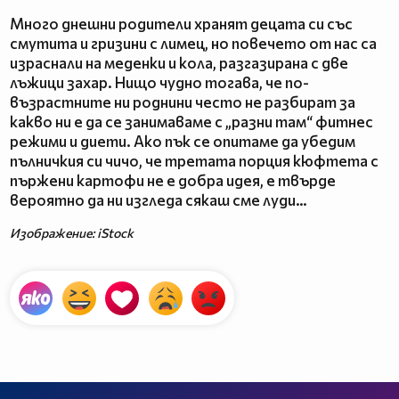
Много днешни родители хранят децата си със
смутита и гризини с лимец, но повечето от нас са
израснали на меденки и кола, разгазирана с две
лъжици захар. Нищо чудно тогава, че по-
възрастните ни роднини често не разбират за
какво ни е да се занимаваме с „разни там“ фитнес
режими и диети. Ако пък се опитаме да убедим
пълничкия си чичо, че третата порция кюфтета с
пържени картофи не е добра идея, е твърде
вероятно да ни изгледа сякаш сме луди…
Изображение: iStock