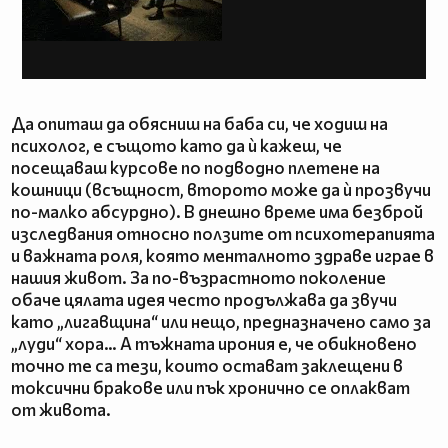
Да опиташ да обясниш на баба си, че ходиш на
психолог, е същото като да ѝ кажеш, че
посещаваш курсове по подводно плетене на
кошници (всъщност, второто може да ѝ прозвучи
по-малко абсурдно). В днешно време има безброй
изследвания относно ползите от психотерапията
и важната роля, която менталното здраве играе в
нашия живот. За по-възрастното поколение
обаче цялата идея често продължава да звучи
като „лигавщина“ или нещо, предназначено само за
„луди“ хора… А тъжната ирония е, че обикновено
точно те са тези, които остават заклещени в
токсични бракове или пък хронично се оплакват
от живота.