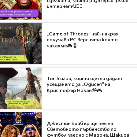
сделката, която разтърси целия
интернет🤑💥
„Game of Thrones“ най-накрая
получава PC версията която
чакахме🎮🤩
Топ 5 игри, които ще ти дадат
усещането за „Одисея“ на
Кристофър Нолан🤩🎮
Джъстин Бийбър ще пее на
Световното първенство по
футбол заедно с Мадона, Шакира