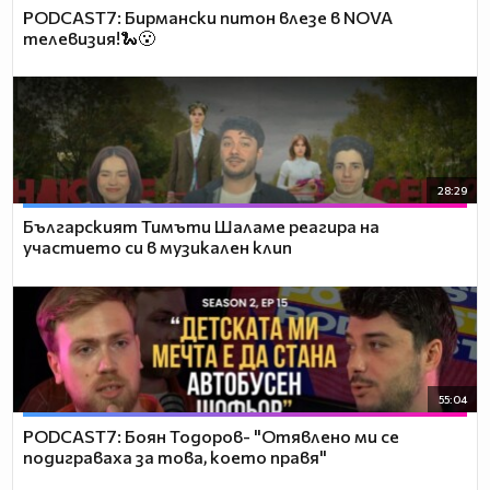
PODCAST7: Бирмански питон влезе в NOVA
телевизия!🐍😮
28:29
Българският Тимъти Шаламе реагира на
участието си в музикален клип
55:04
PODCAST7: ‪Боян Тодоров- "Отявлено ми се
подиграваха за това, което правя"