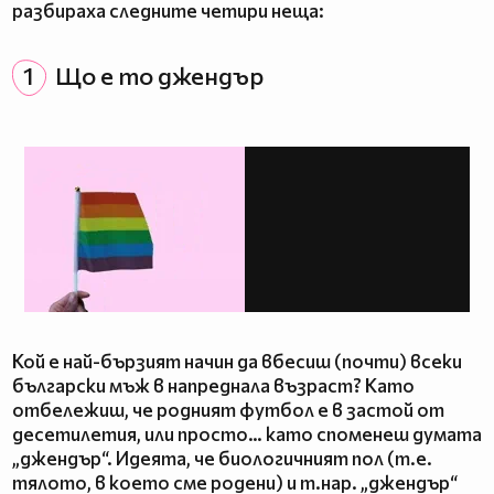
разбираха следните четири неща:
1
Що е то джендър
Кой е най-бързият начин да вбесиш (почти) всеки
български мъж в напреднала възраст? Като
отбележиш, че родният футбол е в застой от
десетилетия, или просто… като споменеш думата
„джендър“. Идеята, че биологичният пол (т.е.
тялото, в което сме родени) и т.нар. „джендър“