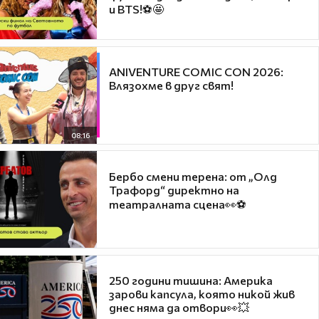
и BTS!⚽🤩
ANIVENTURE COMIC CON 2026:
Влязохме в друг свят!
08:16
Бербо смени терена: от „Олд
Трафорд“ директно на
театралната сцена👀⚽
250 години тишина: Америка
зарови капсула, която никой жив
днес няма да отвори👀💥