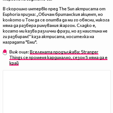
В скорошно интервю пред The ​​Sun актрисата от
Euphoria призна: „Обичам британския акцент, но
колкото и Том да се опитва да ми го обясни, никога
няма да разбера римувания жаргон. Сладко е,
когато ми казва различни фрази, но аз наистина не
ги разбирам!“ каза актрисата, носителка на
наградата "Еми".
Виж още:
Вселената продължава: Stranger
Things се променя кардинално, сезон 5 няма да е
край