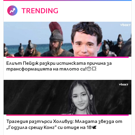
TRENDING
Елиът Пейдж разкри истинската причина за
трансформацията на тялото си!😯💥
Трагедия разтърси Холивуд: Младата звезда от
„Годзила срещу Конг“ си отиде на 18🕊️