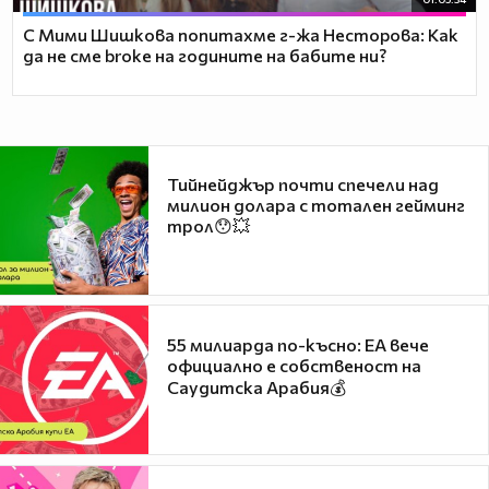
С Мими Шишкова попитахме г-жа Несторова: Как
да не сме broke на годините на бабите ни?
Тийнейджър почти спечели над
милион долара с тотален гейминг
трол😯💥
55 милиарда по-късно: EA вече
официално е собственост на
Саудитска Арабия💰