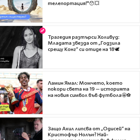
телепортация!"😯💥
Трагедия разтърси Холивуд:
Младата звезда от „Годзила
срещу Конг“ си отиде на 18🕊️
Ламин Ямал: Момчето, което
покори света на 19 — историята
на новия символ във футбола🤩⚽
Защо Ахил липсва от „Одисей“ на
Кристофър Нолън? Най-