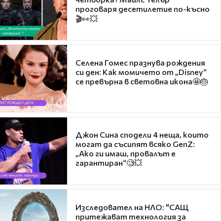
проговаря десетилетие по-късно
🎬👀💥
Селена Гомес празнува рождения
си ден: Как момичето от „Disney“
се превърна в световна икона🤩🎂
Джон Сина сподели 4 неща, които
могат да съсипят всяко GenZ:
„Ако ги имаш, провалът е
гарантиран“🧐💥
Изследовател на НЛО: "САЩ
притежават технология за