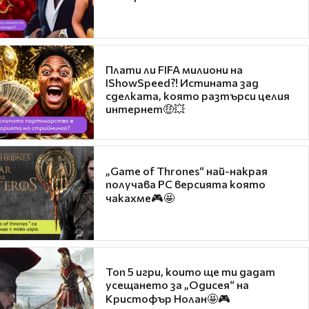
Плати ли FIFA милиони на
IShowSpeed?! Истината зад
сделката, която разтърси целия
интернет🤑💥
„Game of Thrones“ най-накрая
получава PC версията която
чакахме🎮🤩
Топ 5 игри, които ще ти дадат
усещането за „Одисея“ на
Кристофър Нолан🤩🎮