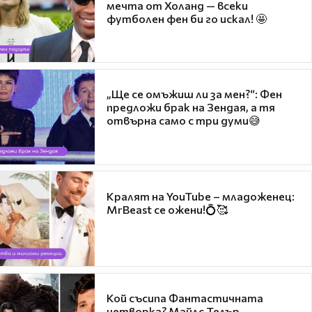
мечта от Холанд — всеки
футболен фен би го искал! 🤩
„Ще се омъжиш ли за мен?“: Фен
предложи брак на Зендая, а тя
отвърна само с три думи😅
Кралят на YouTube – младоженец:
MrBeast се ожени!💍🥰
Кой съсипа Фантастичната
четворка? Майлс Телър