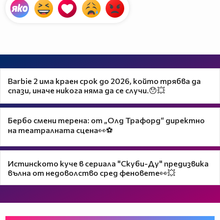
Barbie 2 има краен срок до 2026, който трябва да
спази, иначе никога няма да се случи.😯💥
Бербо смени терена: от „Олд Трафорд“ директно
на театралната сцена👀⚽
Истинското куче в сериала "Скуби-Ду" предизвика
вълна от недоволство сред феновете👀💥