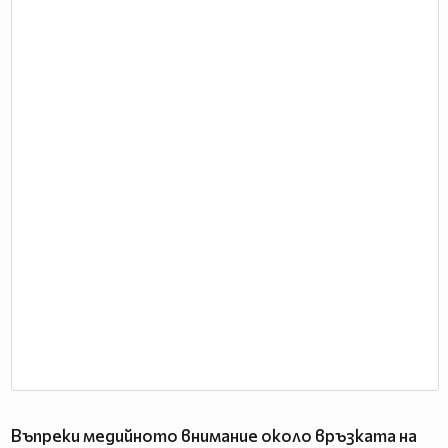
Въпреки медийното внимание около връзката на