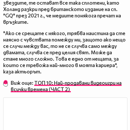
звездите, те остават все така сплотени, като
Холанд разкри пред британското издание на сп.
"GQ" през 2021 г., че медиите понякога пречат на
връзките.
"Ако се срещате с някого, трябва наистина да сте
наясно с чувствата помежду ми, защото ако нещо
се случи между вас, то не се случва само между
двамата, случва се пред целия свят. Може да
стане много сложно. Това е едно от нещата, за
които се тревожа най-много в моята кариера",
каза актьорът.
Виж още:
ТОП 10: Най-продавани видеоигри на
всички времена (ЧАСТ 2)