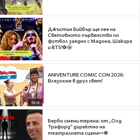
Джъстин Бийбър ще пее на
Световното първенство по
футбол заедно с Мадона, Шакира
и BTS!⚽🤩
ANIVENTURE COMIC CON 2026:
Влязохме в друг свят!
08:16
Бербо смени терена: от „Олд
Трафорд“ директно на
театралната сцена👀⚽