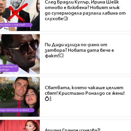
След Брадли Купър, Ирина Шейк
отново е влюбена? Новият мъж
до супермодела разпали лавина от
слухове🧐
Пи Диди излиза по-рано от
затвора? Новата дата вече е
факт!💥
Сватбата, която чакаше целият
свят! Кристиано Роналдо се жени!
💍🍾
Ариана Гранде изчезва?!