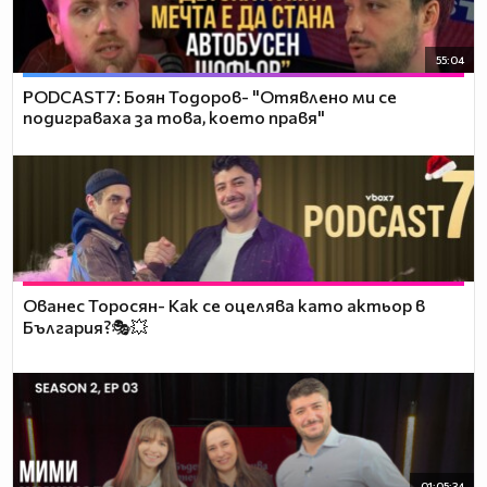
55:04
PODCAST7: ‪Боян Тодоров- "Отявлено ми се
подиграваха за това, което правя"
Ованес Торосян- Как се оцелява като актьор в
България?🎭💥
01:05:34