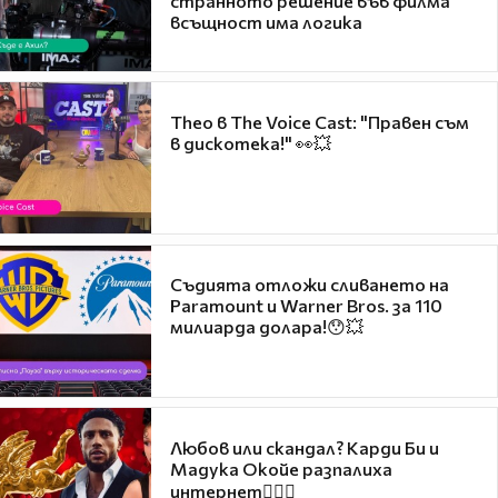
странното решение във филма
всъщност има логика
Theo в The Voice Cast: "Правен съм
в дискотека!" 👀💥
Съдията отложи сливането на
Paramount и Warner Bros. за 110
милиарда долара!😯💥
Любов или скандал? Карди Би и
Мадука Окойе разпалиха
интернет❤️‍🔥🔥