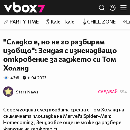
Member of
👾
🎉 PARTY TIME
👂 Клю – клю
🪀CHILL ZONE
⭐Li
"Сладко е, но не го разбирам
изобщо": Зендая с изненадващо
откровение за гаджето си Том
Холанд
4 318
11.04.2023
Stars News
СЛЕДВАЙ
394
Седем години след първата среща с Том Холанд на
снимачната площадка на Marvel's Spider-Man:
Homecoming , Зендая все още не може да разбере
жаргона на гаджето си.