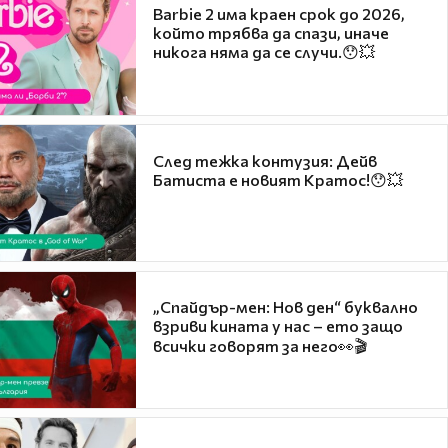
Barbie 2 има краен срок до 2026,
който трябва да спази, иначе
никога няма да се случи.😯💥
След тежка контузия: Дейв
Батиста е новият Кратос!😯💥
„Спайдър-мен: Нов ден“ буквално
взриви кината у нас – ето защо
всички говорят за него👀🎬