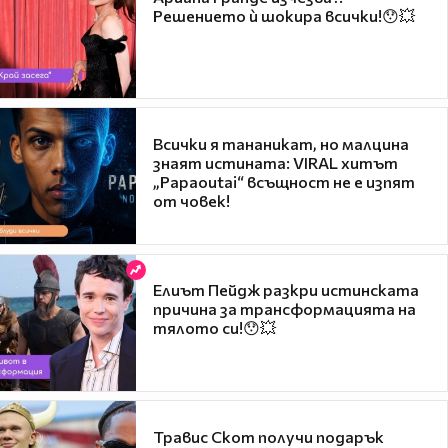
Решението ѝ шокира всички!😯💥
Всички я тананикат, но малцина
знаят истината: VIRAL хитът
„Papaoutai“ всъщност не е изпят
от човек!
Елиът Пейдж разкри истинската
причина за трансформацията на
тялото си!😯💥
Травис Скот получи подарък