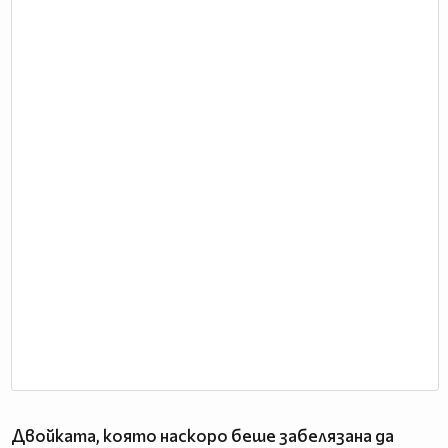
Двойката, която наскоро беше забелязана да