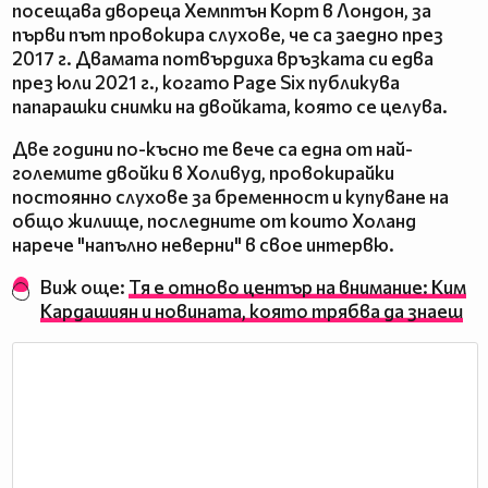
посещава двореца Хемптън Корт в Лондон, за
първи път провокира слухове, че са заедно през
2017 г. Двамата потвърдиха връзката си едва
през юли 2021 г., когато Page Six публикува
папарашки снимки на двойката, която се целува.
Две години по-късно те вече са една от най-
големите двойки в Холивуд, провокирайки
постоянно слухове за бременност и купуване на
общо жилище, последните от които Холанд
нарече "напълно неверни" в свое интервю.
Виж още:
Тя е отново център на внимание: Ким
Кардашиян и новината, която трябва да знаеш