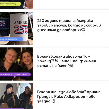
250 години тишина: Америка
зарови капсула, която никой жив
днес няма да отвори👀💥
Ерлинг Холанд ghost-на Том
Холанд?! 💀 Защо Спайдър-мен
остана на "seen"😅
Втори шанс за любовта? Ариана
Гранде и Рики Алварес отново
заедно!😍