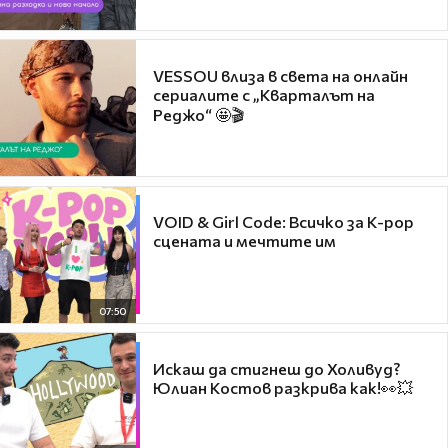
VESSOU влиза в света на онлайн
сериалите с „Кварталът на
Реджо“ 🤩🎬
VOID & Girl Code: Всичко за K-pop
сцената и мечтите им
07:50
Искаш да стигнеш до Холивуд?
Юлиан Костов разкрива как!👀💥