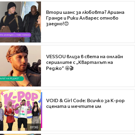
Втори шанс за любовта? Ариана
Гранде и Рики Алварес отново
заедно!😍
VESSOU влиза в света на онлайн
сериалите с „Кварталът на
Реджо“ 🤩🎬
VOID & Girl Code: Всичко за K-pop
сцената и мечтите им
07:50