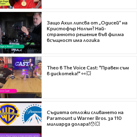
Защо Ахил липсва от „Одисей“ на
Кристофър Нолън? Най-
странното решение във филма
всъщност има логика
Theo в The Voice Cast: "Правен съм
в дискотека!" 👀💥
Съдията отложи сливането на
Paramount и Warner Bros. за 110
милиарда долара!😯💥