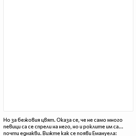
Но за бежовия цвят. Оказа се, че не само много
певици са се спрели на него, но и роклите им са...
почти еднакви. Вижте как се появи Емануела: