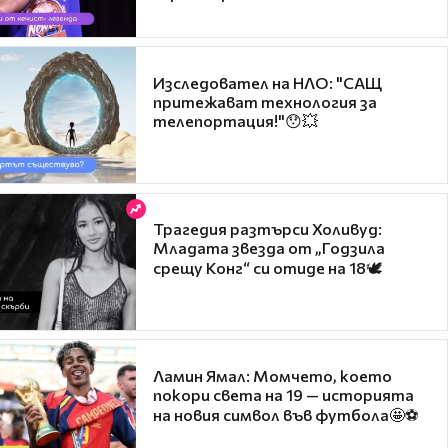
Изследовател на НЛО: "САЩ
притежават технология за
телепортация!"😯💥
Трагедия разтърси Холивуд:
Младата звезда от „Годзила
срещу Конг“ си отиде на 18🕊️
Ламин Ямал: Момчето, което
покори света на 19 — историята
на новия символ във футбола🤩⚽