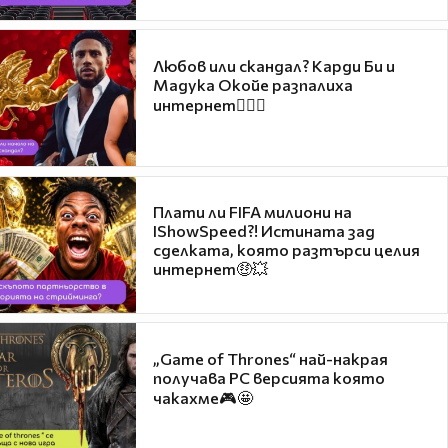
Любов или скандал? Карди Би и
Мадука Окойе разпалиха
интернет❤️‍🔥🔥
Плати ли FIFA милиони на
IShowSpeed?! Истината зад
сделката, която разтърси целия
интернет🤑💥
„Game of Thrones“ най-накрая
получава PC версията която
чакахме🎮🤩