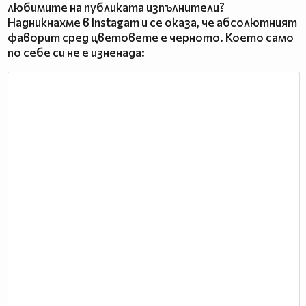
любимите на публиката изпълнители?
Надникнахме в Instagam и се оказа, че абсолютният
фаворит сред цветовете е черното. Което само
по себе си не е изненада: