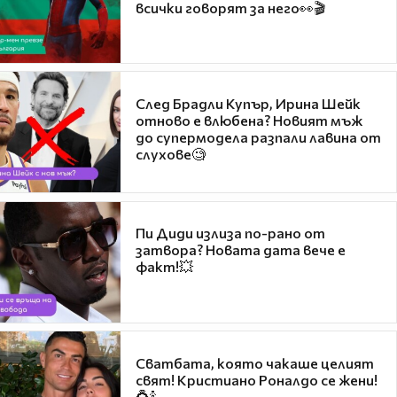
всички говорят за него👀🎬
След Брадли Купър, Ирина Шейк
отново е влюбена? Новият мъж
до супермодела разпали лавина от
слухове🧐
Пи Диди излиза по-рано от
затвора? Новата дата вече е
факт!💥
Сватбата, която чакаше целият
свят! Кристиано Роналдо се жени!
💍🍾