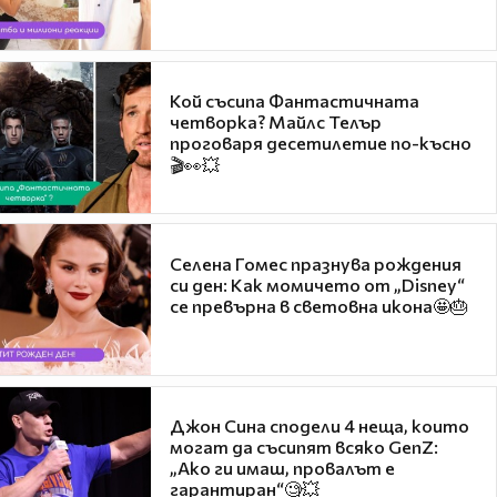
Кой съсипа Фантастичната
четворка? Майлс Телър
проговаря десетилетие по-късно
🎬👀💥
Селена Гомес празнува рождения
си ден: Как момичето от „Disney“
се превърна в световна икона🤩🎂
Джон Сина сподели 4 неща, които
могат да съсипят всяко GenZ:
„Ако ги имаш, провалът е
гарантиран“🧐💥