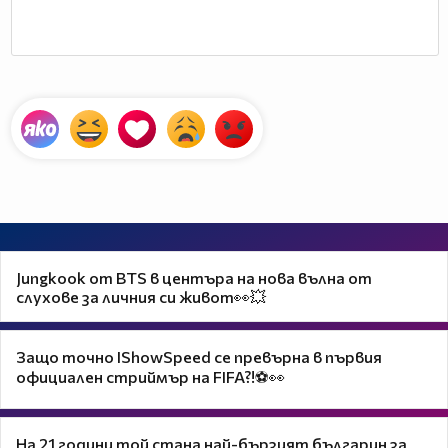
Jungkook от BTS в центъра на нова вълна от
слухове за личния си живот👀💥
Защо точно IShowSpeed се превърна в първия
официален стриймър на FIFA?!⚽👀
На 21 години той стана най-бързият българин за