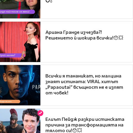
Ариана Гранде изчезва?!
Решението ѝ шокира всички!😯💥
Всички я тананикат, но малцина
знаят истината: VIRAL хитът
„Papaoutai“ всъщност не е изпят
от човек!
Елиът Пейдж разкри истинската
причина за трансформацията на
тялото си!😯💥