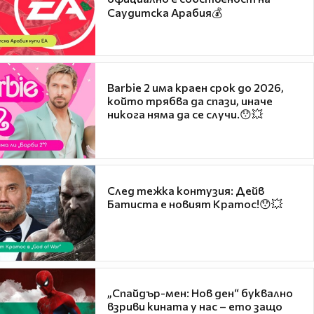
Саудитска Арабия💰
Barbie 2 има краен срок до 2026,
който трябва да спази, иначе
никога няма да се случи.😯💥
След тежка контузия: Дейв
Батиста е новият Кратос!😯💥
„Спайдър-мен: Нов ден“ буквално
взриви кината у нас – ето защо