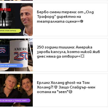
Бербо смени терена: от „Олд
Трафорд“ директно на
театралната сцена👀⚽
250 години тишина: Америка
зарови капсула, която никой жив
днес няма да отвори👀💥
Ерлинг Холанд ghost-на Том
Холанд?! 💀 Защо Спайдър-мен
остана на "seen"😅