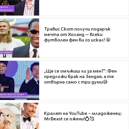
Травис Скот получи подарък
мечта от Холанд — всеки
футболен фен би го искал! 🤩
„Ще се омъжиш ли за мен?“: Фен
предложи брак на Зендая, а тя
отвърна само с три думи😅
Кралят на YouTube – младоженец:
MrBeast се ожени!💍🥰