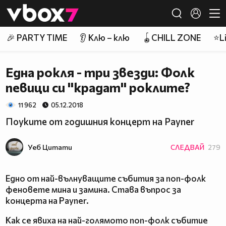
Member of
👾
🎉 PARTY TIME
👂 Клю – клю
🪀CHILL ZONE
⭐Li
Една рокля - три звезди: Фолк
певици си ''крадат'' роклите?
11 962
05.12.2018
Поуките от годишния концерт на Payner
Уеб Цитати
СЛЕДВАЙ
279
Едно от най-вълнуващите събития за поп-фолк
феновете мина и замина. Става въпрос за
концерта на Payner.
Как се явиха на най-голямото поп-фолк събитие