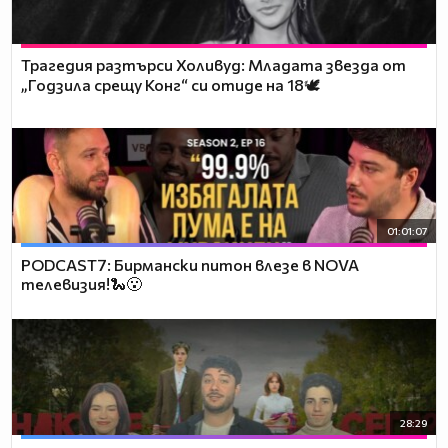
Трагедия разтърси Холивуд: Младата звезда от
„Годзила срещу Конг“ си отиде на 18🕊️
01:01:07
PODCAST7: Бирмански питон влезе в NOVA
телевизия!🐍😮
28:29