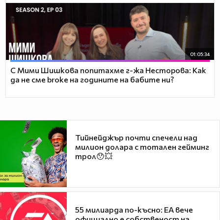
01:05:34
С Мими Шишкова попитахме г-жа Несторова: Как
да не сме broke на годините на бабите ни?
Тийнейджър почти спечели над
милион долара с тотален гейминг
трол😯💥
55 милиарда по-късно: EA вече
официално е собственост на