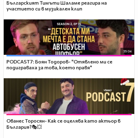
Българският Тимъти Шаламе реагира на
участието си в музикален клип
55:04
PODCAST7: ‪Боян Тодоров- "Отявлено ми се
подиграваха за това, което правя"
Ованес Торосян- Как се оцелява като актьор в
България?🎭💥