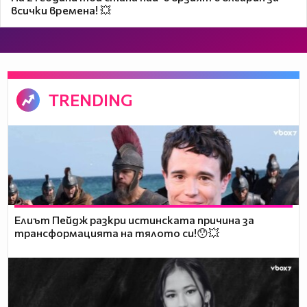
всички времена! 💥
TRENDING
Елиът Пейдж разкри истинската причина за
трансформацията на тялото си!😯💥