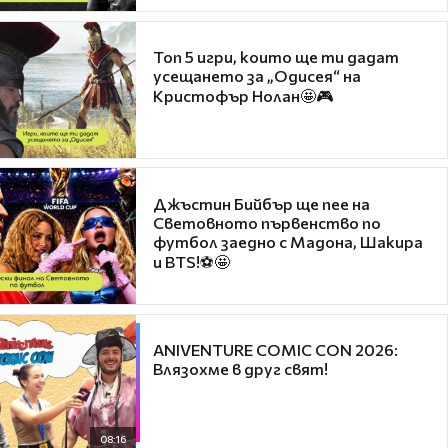
Топ 5 игри, които ще ти дадат
усещането за „Одисея“ на
Кристофър Нолан🤩🎮
Джъстин Бийбър ще пее на
Световното първенство по
футбол заедно с Мадона, Шакира
и BTS!⚽🤩
ANIVENTURE COMIC CON 2026:
Влязохме в друг свят!
08:16