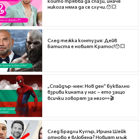
който трябва да спази, иначе
никога няма да се случи.😯💥
След тежка контузия: Дейв
Батиста е новият Кратос!😯💥
„Спайдър-мен: Нов ден“ буквално
взриви кината у нас – ето защо
всички говорят за него👀🎬
След Брадли Купър, Ирина Шейк
отново е влюбена? Новият мъж