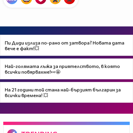
Пи Диди излиза по-рано от затвора? Новата дата
вече е факт!💥
Най-голямата лъжа за приятелството, в която
всички повярвахме!👀🤩
На 21 години той стана най-бързият българин за
всички времена! 💥