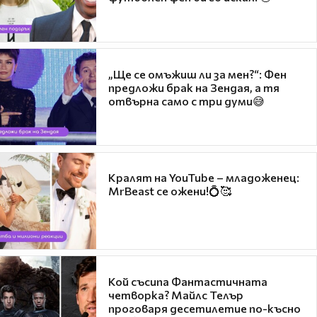
„Ще се омъжиш ли за мен?“: Фен
предложи брак на Зендая, а тя
отвърна само с три думи😅
Кралят на YouTube – младоженец:
MrBeast се ожени!💍🥰
Кой съсипа Фантастичната
четворка? Майлс Телър
проговаря десетилетие по-късно