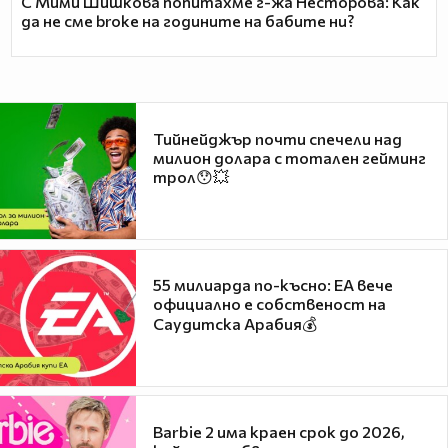
С Мими Шишкова попитахме г-жа Несторова: Как
да не сме broke на годините на бабите ни?
Тийнейджър почти спечели над
милион долара с тотален гейминг
трол😯💥
55 милиарда по-късно: EA вече
официално е собственост на
Саудитска Арабия💰
Barbie 2 има краен срок до 2026,