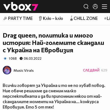
Member of
👾
🎉 PARTY TIME
👂 Клю – клю
🪀CHILL ZONE
⭐Li
Drag queen, политика и много
история: Най-големите скандали
с Украйна на Евровизия
1 068
06.03.2022
Music Virals
СЛЕДВАЙ
629
Всички говорят за Украйна и то не по хубав повод.
Ние обаче решихме да сменим малко
перспективната и да ви припомним някои от най-
скандалните моменти на Украйна на... конкурса
Евровизия. Ето 5 от тях!