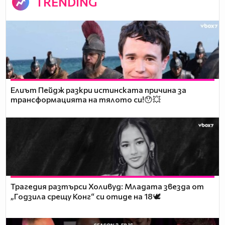
TRENDING
Елиът Пейдж разкри истинската причина за
трансформацията на тялото си!😯💥
Трагедия разтърси Холивуд: Младата звезда от
„Годзила срещу Конг“ си отиде на 18🕊️