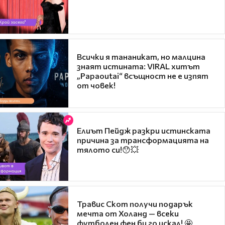
Всички я тананикат, но малцина
знаят истината: VIRAL хитът
„Papaoutai“ всъщност не е изпят
от човек!
Елиът Пейдж разкри истинската
причина за трансформацията на
тялото си!😯💥
Травис Скот получи подарък
мечта от Холанд — всеки
футболен фен би го искал! 🤩