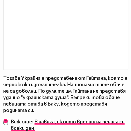
Тогава Украйна е представена от Гайтана, която е
чернокожа изпълнителка. Националистите обаче
не са доволни. По думите им Гайтана не представя
удачно "украинската душа". Въпреки това обаче
певицата отива в Баку, където представя
родината си.
Виж още:
8 навика, с които вредиш на пениса си
всеки ден