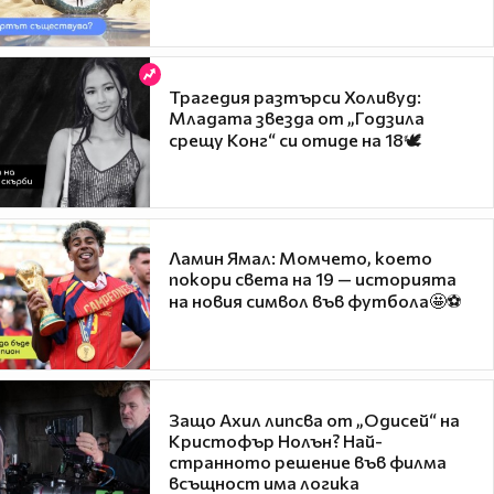
Трагедия разтърси Холивуд:
Младата звезда от „Годзила
срещу Конг“ си отиде на 18🕊️
Ламин Ямал: Момчето, което
покори света на 19 — историята
на новия символ във футбола🤩⚽
Защо Ахил липсва от „Одисей“ на
Кристофър Нолън? Най-
странното решение във филма
всъщност има логика