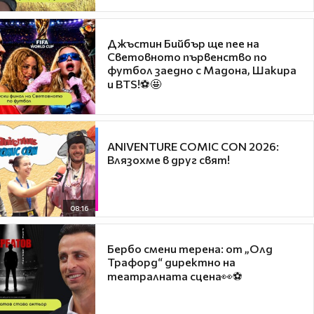
Джъстин Бийбър ще пее на
Световното първенство по
футбол заедно с Мадона, Шакира
и BTS!⚽🤩
ANIVENTURE COMIC CON 2026:
Влязохме в друг свят!
08:16
Бербо смени терена: от „Олд
Трафорд“ директно на
театралната сцена👀⚽