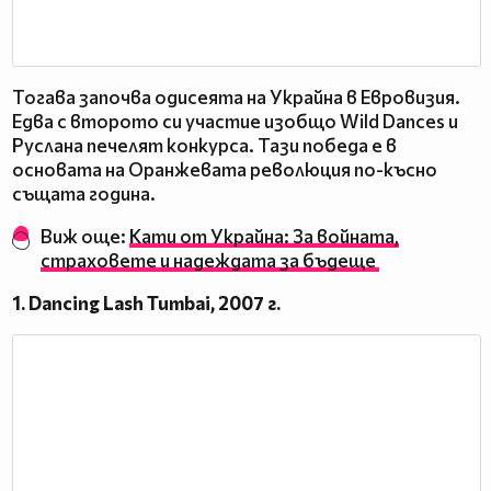
Тогава започва одисеята на Украйна в Евровизия.
Едва с второто си участие изобщо Wild Dances и
Руслана печелят конкурса. Тази победа е в
основата на Оранжевата революция по-късно
същата година.
Виж още:
Кати от Украйна: За войната,
страховете и надеждата за бъдеще
1. Dancing Lash Tumbai, 2007 г.