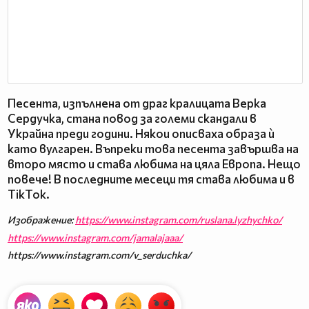
Песента, изпълнена от драг кралицата Верка
Сердучка, стана повод за големи скандали в
Украйна преди години. Някои описваха образа ѝ
като вулгарен. Въпреки това песента завършва на
второ място и става любима на цяла Европа. Нещо
повече! В последните месеци тя става любима и в
TikTok.
Изображение:
https://www.instagram.com/ruslana.lyzhychko/
https://www.instagram.com/jamalajaaa/
https://www.instagram.com/v_serduchka/