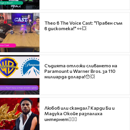
Theo в The Voice Cast: "Правен съм
в дискотека!" 👀💥
Съдията отложи сливането на
Paramount и Warner Bros. за 110
милиарда долара!😯💥
Любов или скандал? Карди Би и
Мадука Окойе разпалиха
интернет❤️‍🔥🔥