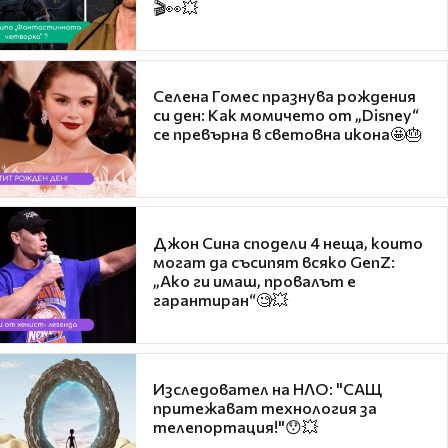
🎬👀💥
Селена Гомес празнува рождения
си ден: Как момичето от „Disney“
се превърна в световна икона🤩🎂
Джон Сина сподели 4 неща, които
могат да съсипят всяко GenZ:
„Ако ги имаш, провалът е
гарантиран“🧐💥
Изследовател на НЛО: "САЩ
притежават технология за
телепортация!"😯💥