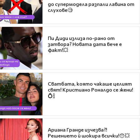
до супермодела разпали лавина от
слухове🧐
Пи Диди излиза по-рано от
затвора? Новата дата вече е
факт!💥
Сватбата, която чакаше целият
свят! Кристиано Роналдо се жени!
💍🍾
Ариана Гранде изчезва?!
Решението ѝ шокира всички!😯💥