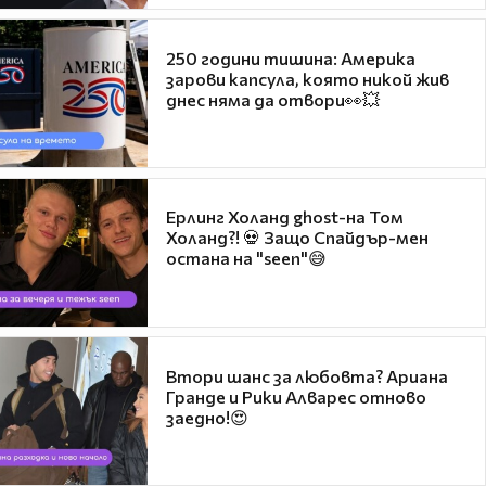
250 години тишина: Америка
зарови капсула, която никой жив
днес няма да отвори👀💥
Ерлинг Холанд ghost-на Том
Холанд?! 💀 Защо Спайдър-мен
остана на "seen"😅
Втори шанс за любовта? Ариана
Гранде и Рики Алварес отново
заедно!😍