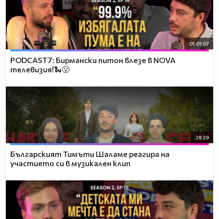
01:01:07
PODCAST7: Бирмански питон влезе в NOVA
телевизия!🐍😮
28:29
Българският Тимъти Шаламе реагира на
участието си в музикален клип