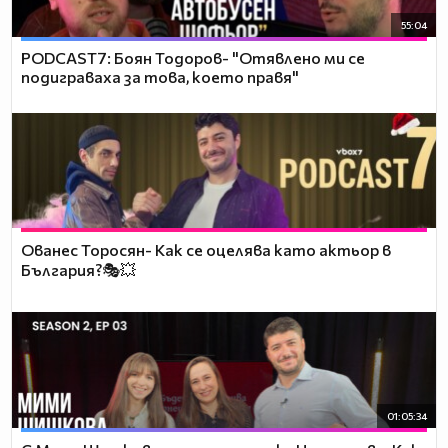
55:04
PODCAST7: ‪Боян Тодоров- "Отявлено ми се
подиграваха за това, което правя"
Ованес Торосян- Как се оцелява като актьор в
България?🎭💥
01:05:34