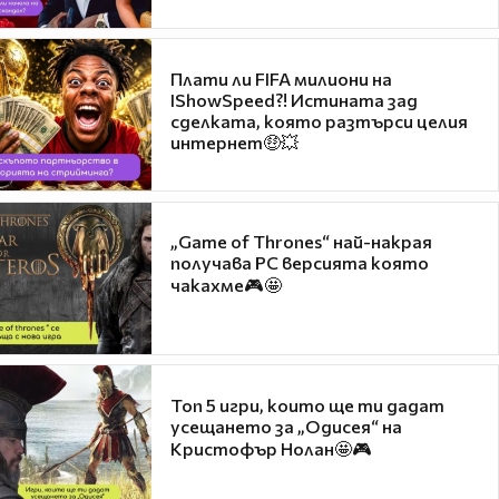
Плати ли FIFA милиони на
IShowSpeed?! Истината зад
сделката, която разтърси целия
интернет🤑💥
„Game of Thrones“ най-накрая
получава PC версията която
чакахме🎮🤩
Топ 5 игри, които ще ти дадат
усещането за „Одисея“ на
Кристофър Нолан🤩🎮