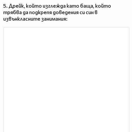
5. Дрейк, който изглежда като баща, който
трябва да подкрепя доведения си син в
извънкласните занимания: