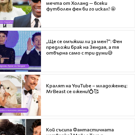
мечта от Холанд — всеки
футболен фен би го искал! 🤩
„Ще се омъжиш ли за мен?“: Фен
предложи брак на Зендая, а тя
отвърна само с три думи😅
Кралят на YouTube – младоженец:
MrBeast се ожени!💍🥰
Кой съсипа Фантастичната