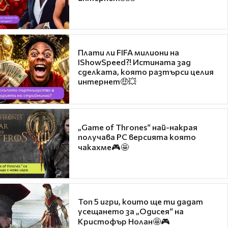
Плати ли FIFA милиони на
IShowSpeed?! Истината зад
сделката, която разтърси целия
интернет🤑💥
„Game of Thrones“ най-накрая
получава PC версията която
чакахме🎮🤩
Топ 5 игри, които ще ти дадат
усещането за „Одисея“ на
Кристофър Нолан🤩🎮