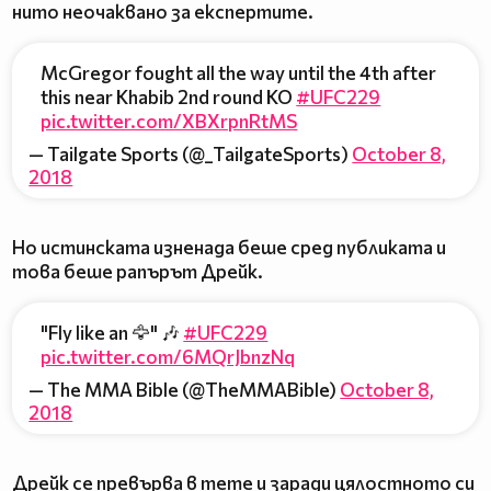
нито неочаквано за експертите.
McGregor fought all the way until the 4th after
this near Khabib 2nd round KO
#UFC229
pic.twitter.com/XBXrpnRtMS
— Tailgate Sports (@_TailgateSports)
October 8,
2018
Но истинската изненада беше сред публиката и
това беше рапърът Дрейк.
"Fly like an 🦅" 🎶
#UFC229
pic.twitter.com/6MQrJbnzNq
— The MMA Bible (@TheMMABible)
October 8,
2018
Дрейк се превърва в meme и заради цялостното си