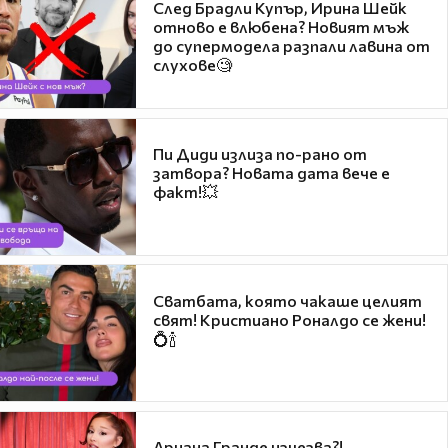
След Брадли Купър, Ирина Шейк
отново е влюбена? Новият мъж
до супермодела разпали лавина от
слухове🧐
Пи Диди излиза по-рано от
затвора? Новата дата вече е
факт!💥
Сватбата, която чакаше целият
свят! Кристиано Роналдо се жени!
💍🍾
Ариана Гранде изчезва?!