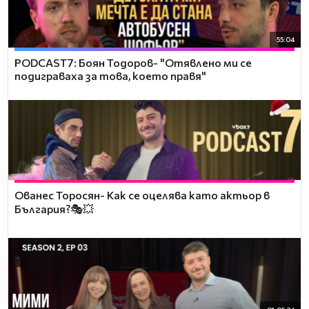
55:04
PODCAST7: ‪Боян Тодоров- "Отявлено ми се
подиграваха за това, което правя"
Ованес Торосян- Как се оцелява като актьор в
България?🎭💥