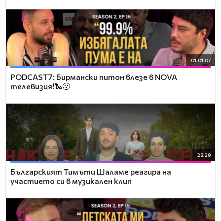
01:01:07
PODCAST7: Бирмански питон влезе в NOVA
телевизия!🐍😮
28:29
Българският Тимъти Шаламе реагира на
участието си в музикален клип