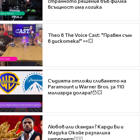
странното решение във филма
всъщност има логика
Theo в The Voice Cast: "Правен съм
в дискотека!" 👀💥
Съдията отложи сливането на
Paramount и Warner Bros. за 110
милиарда долара!😯💥
Любов или скандал? Карди Би и
Мадука Окойе разпалиха
интернет❤️‍🔥🔥