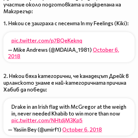
участие около подготовката и подкрепана на
Макгрегър:
1. Някои се заиграха с песента In my Feelings (Kiki):
pic.twitter.com/p7BQeKeknq
— Mike Andrews (@MDAIAA_1981)
October 6,
2018
2. Някои бяха категорични, че канадецът Дрейк в
ирланското знаме е най-категоричната причина
Хабиб да победи:
Drake in an Irish flag with McGregor at the weigh
in, never needed Khabib to win more than now
pic.twitter.com/NHtdjM3Kp5
— Yasiin Bey (@umirf1)
October 6, 2018