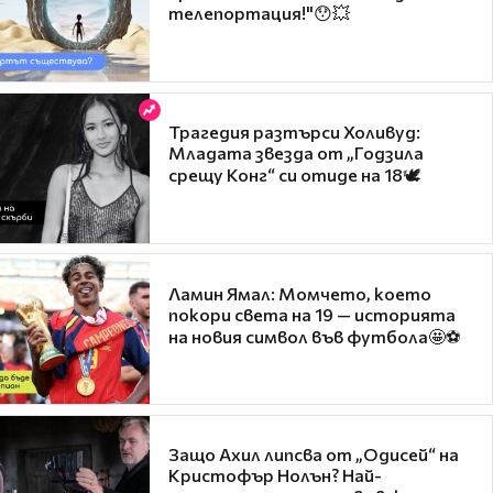
телепортация!"😯💥
Трагедия разтърси Холивуд:
Младата звезда от „Годзила
срещу Конг“ си отиде на 18🕊️
Ламин Ямал: Момчето, което
покори света на 19 — историята
на новия символ във футбола🤩⚽
Защо Ахил липсва от „Одисей“ на
Кристофър Нолън? Най-