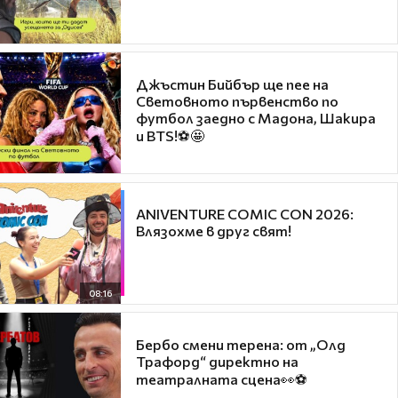
Джъстин Бийбър ще пее на
Световното първенство по
футбол заедно с Мадона, Шакира
и BTS!⚽🤩
ANIVENTURE COMIC CON 2026:
Влязохме в друг свят!
08:16
Бербо смени терена: от „Олд
Трафорд“ директно на
театралната сцена👀⚽