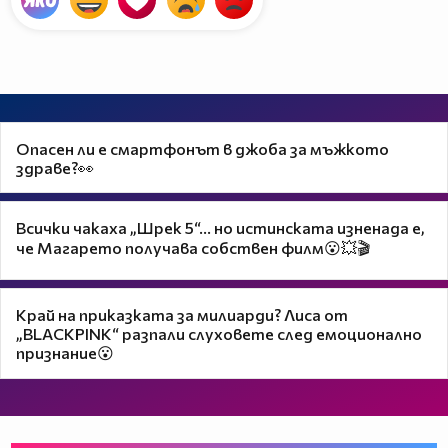
Опасен ли е смартфонът в джоба за мъжкото
здраве?👀
Всички чакаха „Шрек 5“… но истинската изненада е,
че Магарето получава собствен филм😮💥🎬
Край на приказката за милиарди? Лиса от
„BLACKPINK“ разпали слуховете след емоционално
признание😮