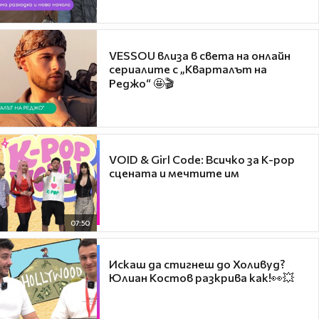
VESSOU влиза в света на онлайн
сериалите с „Кварталът на
Реджо“ 🤩🎬
VOID & Girl Code: Всичко за K-pop
сцената и мечтите им
07:50
Искаш да стигнеш до Холивуд?
Юлиан Костов разкрива как!👀💥