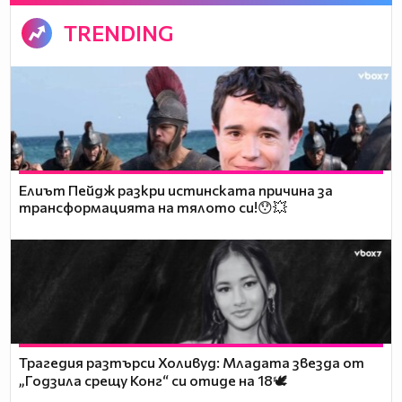
TRENDING
Елиът Пейдж разкри истинската причина за
трансформацията на тялото си!😯💥
Трагедия разтърси Холивуд: Младата звезда от
„Годзила срещу Конг“ си отиде на 18🕊️