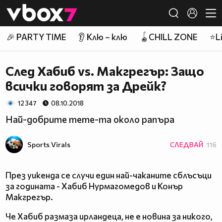
Member of
👾
🎉 PARTY TIME
👂 Клю – клю
🪀CHILL ZONE
⭐Li
След Хабиб vs. Макгрегър: Защо
всички говорят за Дрейк?
12 347
08.10.2018
Най-добрите meme-та около рапъра
Sports Virals
СЛЕДВАЙ
116
През уикенда се случи един най-чаканите сблъсъци
за годината - Хабиб Нурмагомедов и Конър
Макгрегър.
Че Хабиб размаза ирландеца, не е новина за никого,