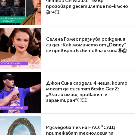
четворка? Майлс Телър
проговаря десетилетие по-късно
🎬👀💥
Селена Гомес празнува рождения
си ден: Как момичето от „Disney“
се превърна в световна икона🤩🎂
Джон Сина сподели 4 неща, които
могат да съсипят всяко GenZ:
„Ако ги имаш, провалът е
гарантиран“🧐💥
Изследовател на НЛО: "САЩ
притежават технология за