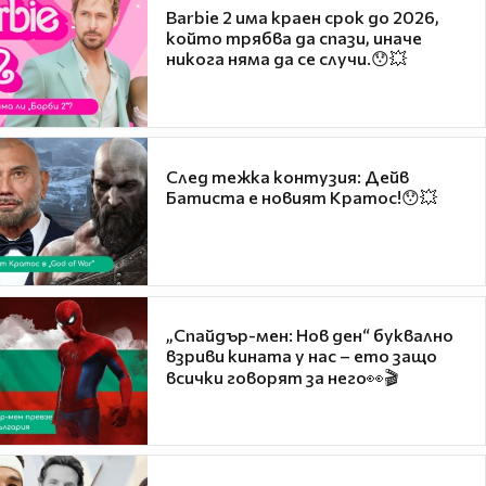
Barbie 2 има краен срок до 2026,
който трябва да спази, иначе
никога няма да се случи.😯💥
След тежка контузия: Дейв
Батиста е новият Кратос!😯💥
„Спайдър-мен: Нов ден“ буквално
взриви кината у нас – ето защо
всички говорят за него👀🎬