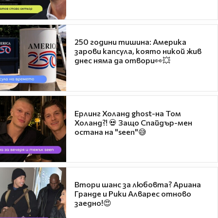
250 години тишина: Америка
зарови капсула, която никой жив
днес няма да отвори👀💥
Ерлинг Холанд ghost-на Том
Холанд?! 💀 Защо Спайдър-мен
остана на "seen"😅
Втори шанс за любовта? Ариана
Гранде и Рики Алварес отново
заедно!😍