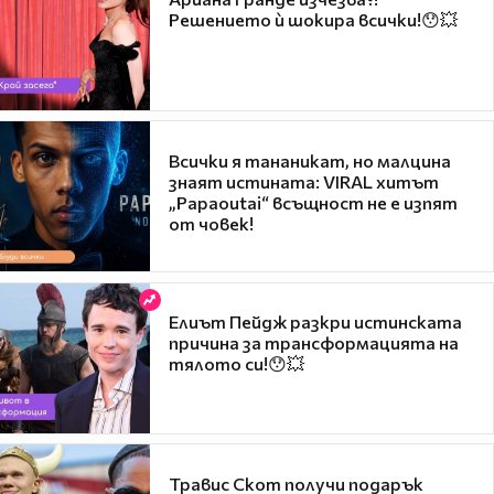
Решението ѝ шокира всички!😯💥
Всички я тананикат, но малцина
знаят истината: VIRAL хитът
„Papaoutai“ всъщност не е изпят
от човек!
Елиът Пейдж разкри истинската
причина за трансформацията на
тялото си!😯💥
Травис Скот получи подарък