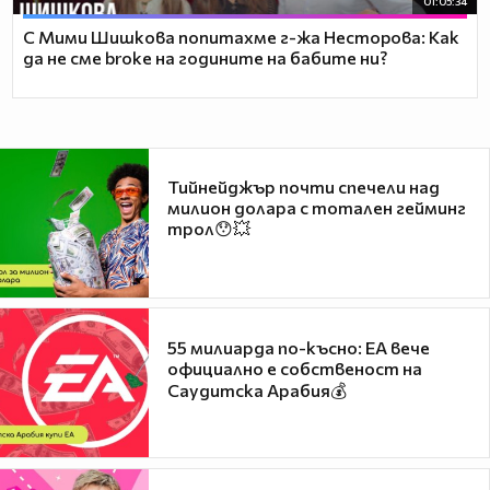
01:05:34
С Мими Шишкова попитахме г-жа Несторова: Как
да не сме broke на годините на бабите ни?
Тийнейджър почти спечели над
милион долара с тотален гейминг
трол😯💥
55 милиарда по-късно: EA вече
официално е собственост на
Саудитска Арабия💰