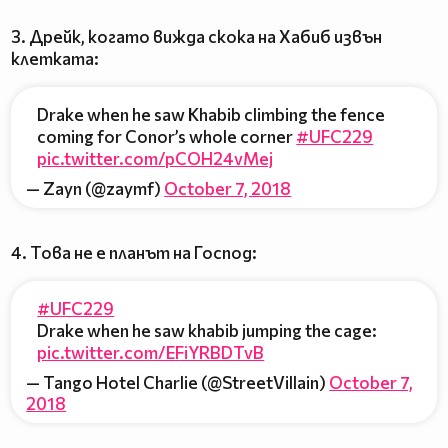
3. Дрейк, когато вижда скока на Хабиб извън
клетката:
Drake when he saw Khabib climbing the fence
coming for Conor’s whole corner
#UFC229
pic.twitter.com/pCOH24vMej
— Zayn (@zaymf)
October 7, 2018
4. Това не е планът на Господ:
#UFC229
Drake when he saw khabib jumping the cage:
pic.twitter.com/EFiYRBDTvB
— Tango Hotel Charlie (@StreetVillain)
October 7,
2018