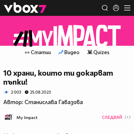
Member of
👾
👀 Статии
Видео
👾 Quizes
10 храни, които ти докарват
пъпки!
2 003
25.08.2023
Автор: Станислава Гавазова
My Impact
СЛЕДВАЙ
213