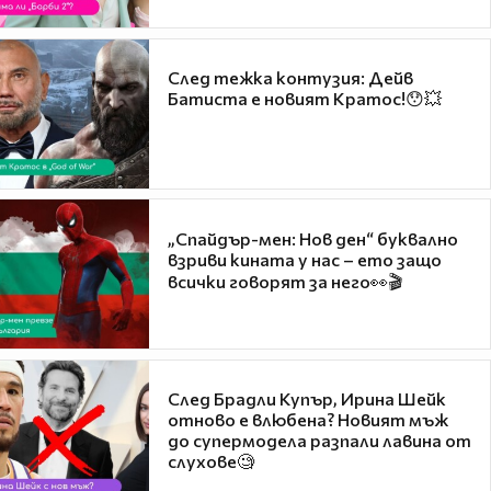
След тежка контузия: Дейв
Батиста е новият Кратос!😯💥
„Спайдър-мен: Нов ден“ буквално
взриви кината у нас – ето защо
всички говорят за него👀🎬
След Брадли Купър, Ирина Шейк
отново е влюбена? Новият мъж
до супермодела разпали лавина от
слухове🧐