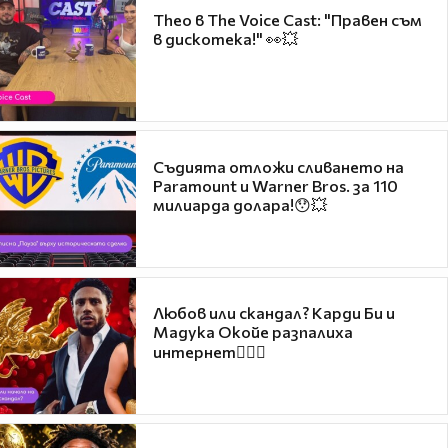
Theo в The Voice Cast: "Правен съм
в дискотека!" 👀💥
Съдията отложи сливането на
Paramount и Warner Bros. за 110
милиарда долара!😯💥
Любов или скандал? Карди Би и
Мадука Окойе разпалиха
интернет❤️‍🔥🔥