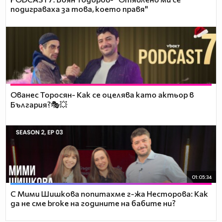
подиграваха за това, което правя"
Ованес Торосян- Как се оцелява като актьор в
България?🎭💥
01:05:34
С Мими Шишкова попитахме г-жа Несторова: Как
да не сме broke на годините на бабите ни?