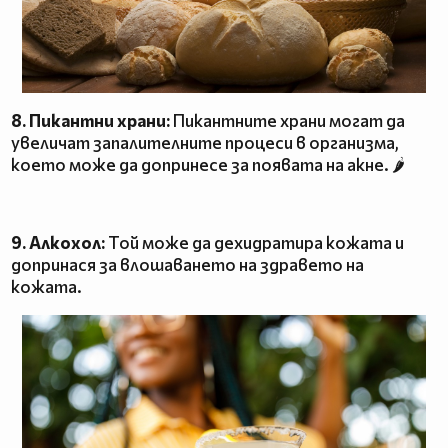
8. Пикантни храни:
Пикантните храни могат да
увеличат запалителните процеси в организма,
което може да допринесе за появата на акне. 🌶
9. Алкохол:
Той може да дехидратира кожата и
допринася за влошаването на здравето на
кожата.