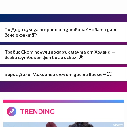
Пи Диди излиза по-рано от затвора? Новата дата
вече е факт!💥
Травис Скот получи подарък мечта от Холанд —
всеки футболен фен би го искал! 🤩
Борис Дали: Милионер съм от доста време👀💥
TRENDING