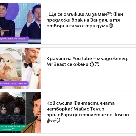
„Ще се омъжиш ли за мен?“: Фен
предложи брак на Зендая, а тя
отвърна само с три думи😅
Кралят на YouTube – младоженец:
MrBeast се ожени!💍🥰
Кой съсипа Фантастичната
четворка? Майлс Телър
проговаря десетилетие по-късно
🎬👀💥