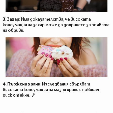
3. Захар:
Има доказателства, че високата
консумация на захар може да допринесе за появата
на обриви.
4. Пържени храни:
Изследвания свързват
високата консумация на мазни храни с повишен
риск от акне. 🍤