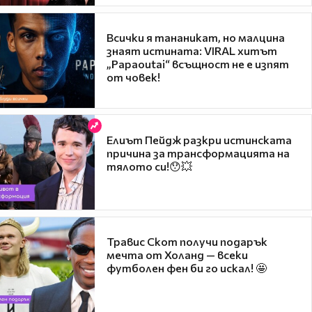
Всички я тананикат, но малцина
знаят истината: VIRAL хитът
„Papaoutai“ всъщност не е изпят
от човек!
Елиът Пейдж разкри истинската
причина за трансформацията на
тялото си!😯💥
Травис Скот получи подарък
мечта от Холанд — всеки
футболен фен би го искал! 🤩