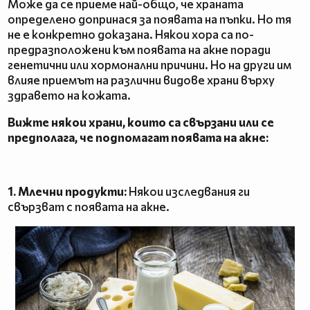
Може да се приеме най-общо, че храната
определено допринася за появата на пъпки. Но тя
не е конкретно доказана. Някои хора са по-
предразположени към появата на акне поради
генетични или хормонални причини. Но на други им
влияе приемът на различни видове храни върху
здравето на кожата.
Вижте някои храни, които са свързани или се
предполага, че подпомагат появата на акне:
1. Млечни продукти:
Някои изследвания ги
свързват с появата на акне.