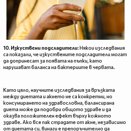
10. Изкуствени подсладители:
Някои изследвания
са показали, че изкуствените подсладители могат
да допринесат за появата на пъпки, като
нарушават баланса на бактериите в червата.
Като цяло, научните изследвания за връзката
между диетата и акнето не са конкретни, но
консумирането на здравословна, балансирана
диета може да подобри общото здраве и да
оказва положителен ефект върху кожното
здраве. Ако все пак страдате от акне, независимо
от диетата си, винаги е препоръчително да