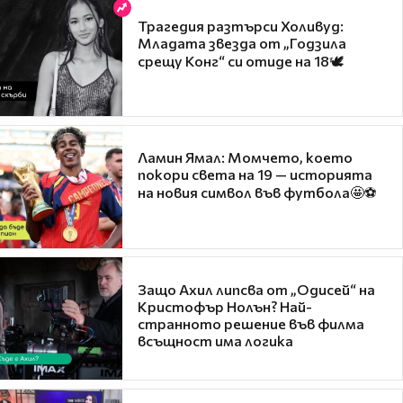
Трагедия разтърси Холивуд:
Младата звезда от „Годзила
срещу Конг“ си отиде на 18🕊️
Ламин Ямал: Момчето, което
покори света на 19 — историята
на новия символ във футбола🤩⚽
Защо Ахил липсва от „Одисей“ на
Кристофър Нолън? Най-
странното решение във филма
всъщност има логика