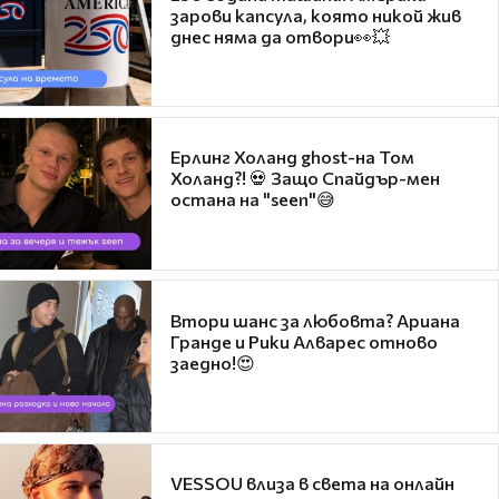
зарови капсула, която никой жив
днес няма да отвори👀💥
Ерлинг Холанд ghost-на Том
Холанд?! 💀 Защо Спайдър-мен
остана на "seen"😅
Втори шанс за любовта? Ариана
Гранде и Рики Алварес отново
заедно!😍
VESSOU влиза в света на онлайн