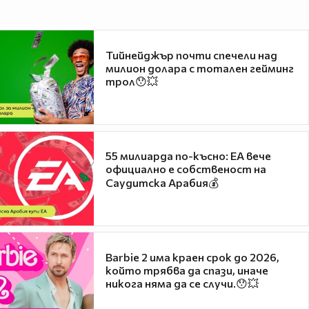
Тийнейджър почти спечели над
милион долара с тотален гейминг
трол😯💥
55 милиарда по-късно: EA вече
официално е собственост на
Саудитска Арабия💰
Barbie 2 има краен срок до 2026,
който трябва да спази, иначе
никога няма да се случи.😯💥