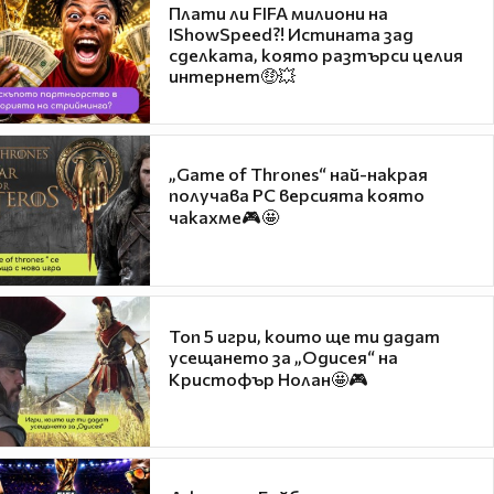
Плати ли FIFA милиони на
IShowSpeed?! Истината зад
сделката, която разтърси целия
интернет🤑💥
„Game of Thrones“ най-накрая
получава PC версията която
чакахме🎮🤩
Топ 5 игри, които ще ти дадат
усещането за „Одисея“ на
Кристофър Нолан🤩🎮