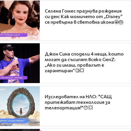
Селена Гомес празнува рождения
си ден: Как момичето от „Disney“
се превърна в световна икона🤩🎂
Джон Сина сподели 4 неща, които
могат да съсипят всяко GenZ:
„Ако ги имаш, провалът е
гарантиран“🧐💥
Изследовател на НЛО: "САЩ
притежават технология за
телепортация!"😯💥