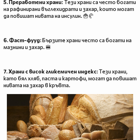
5. Преработени храни
: Тези храни са често богати
на рафинирани въглехидрати и захар, които могат
да повишат нивата на инсулин. 🍟🥐
6. Фаст-фууд:
Бързите храни често са богати на
мазнини и захар. 🍔
7. Храни с висок гликемичен индекс:
Тези храни,
като бял хляб, паста и картофи, могат да повишат
нивата на захар в кръвта.