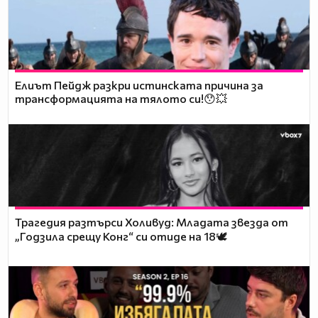
Елиът Пейдж разкри истинската причина за
трансформацията на тялото си!😯💥
Трагедия разтърси Холивуд: Младата звезда от
„Годзила срещу Конг“ си отиде на 18🕊️