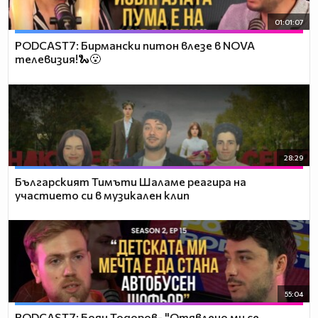
01:01:07
PODCAST7: Бирмански питон влезе в NOVA
телевизия!🐍😮
28:29
Българският Тимъти Шаламе реагира на
участието си в музикален клип
55:04
PODCAST7: ‪Боян Тодоров- "Отявлено ми се