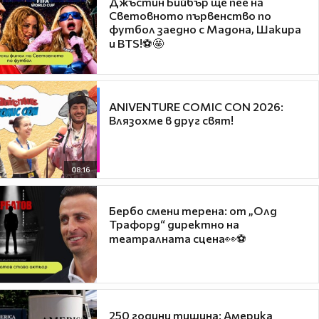
Джъстин Бийбър ще пее на
Световното първенство по
футбол заедно с Мадона, Шакира
и BTS!⚽🤩
ANIVENTURE COMIC CON 2026:
Влязохме в друг свят!
08:16
Бербо смени терена: от „Олд
Трафорд“ директно на
театралната сцена👀⚽
250 години тишина: Америка