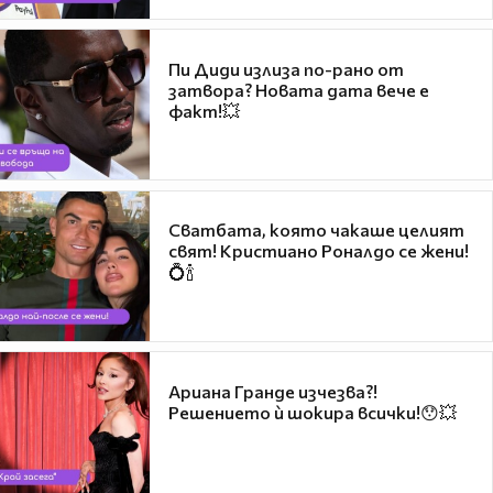
Пи Диди излиза по-рано от
затвора? Новата дата вече е
факт!💥
Сватбата, която чакаше целият
свят! Кристиано Роналдо се жени!
💍🍾
Ариана Гранде изчезва?!
Решението ѝ шокира всички!😯💥