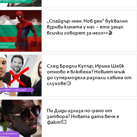
„Спайдър-мен: Нов ден“ буквално
взриви кината у нас – ето защо
всички говорят за него👀🎬
След Брадли Купър, Ирина Шейк
отново е влюбена? Новият мъж
до супермодела разпали лавина от
слухове🧐
Пи Диди излиза по-рано от
затвора? Новата дата вече е
факт!💥