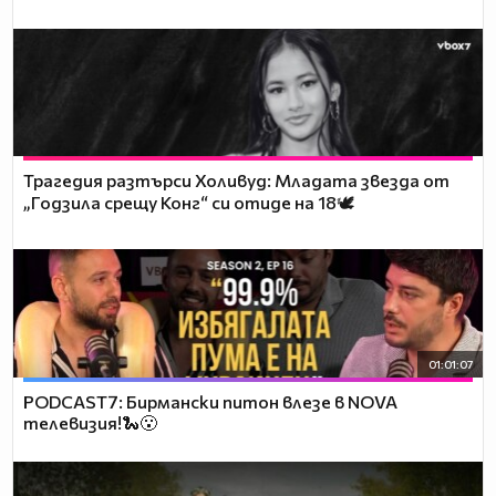
Трагедия разтърси Холивуд: Младата звезда от
„Годзила срещу Конг“ си отиде на 18🕊️
01:01:07
PODCAST7: Бирмански питон влезе в NOVA
телевизия!🐍😮