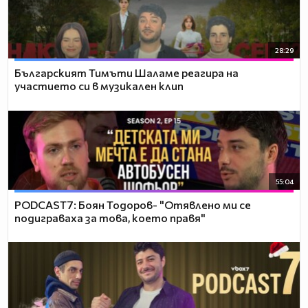
28:29
Българският Тимъти Шаламе реагира на
участието си в музикален клип
55:04
PODCAST7: ‪Боян Тодоров- "Отявлено ми се
подиграваха за това, което правя"