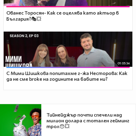
Ованес Торосян- Как се оцелява като актьор в
България?🎭💥
01:05:34
С Мими Шишкова попитахме г-жа Несторова: Как
да не сме broke на годините на бабите ни?
Тийнейджър почти спечели над
милион долара с тотален гейминг
трол😯💥