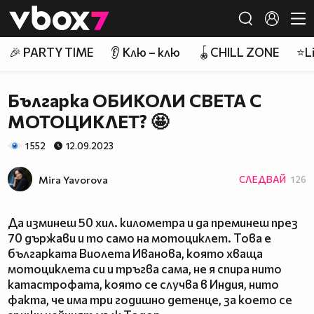
Member of
👾
🎉 PARTY TIME
👂 Клю – клю
🪀CHILL ZONE
⭐Li
Българка ОБИКОЛИ СВЕТА С
МОТОЦИКЛЕТ? 🤩
1 552
12.09.2023
Mira Yavorova
СЛЕДВАЙ
126
Да изминеш 50 хил. километра и да преминеш през
70 държави и то само на мотоциклет. Това е
българката Виолета Иванова, която хваща
мотоциклета си и тръгва сама, не я спира нито
катастрофата, която се случва в Индия, нито
факта, че има три годишно детенце, за което се