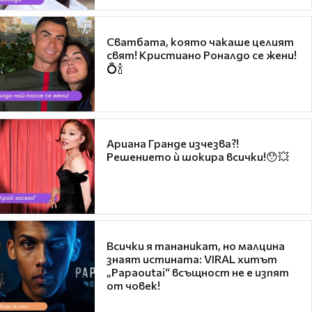
Сватбата, която чакаше целият
свят! Кристиано Роналдо се жени!
💍🍾
Ариана Гранде изчезва?!
Решението ѝ шокира всички!😯💥
Всички я тананикат, но малцина
знаят истината: VIRAL хитът
„Papaoutai“ всъщност не е изпят
от човек!