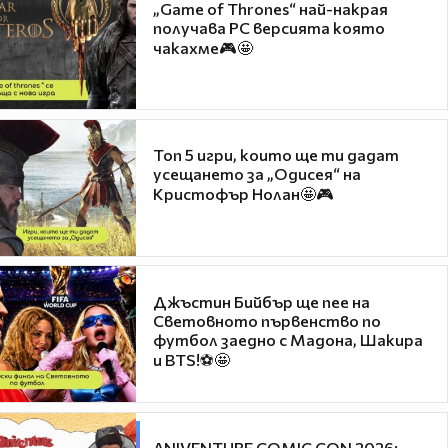
„Game of Thrones“ най-накрая
получава PC версията която
чакахме🎮🤩
Топ 5 игри, които ще ти дадат
усещането за „Одисея“ на
Кристофър Нолан🤩🎮
Джъстин Бийбър ще пее на
Световното първенство по
футбол заедно с Мадона, Шакира
и BTS!⚽🤩
ANIVENTURE COMIC CON 2026: