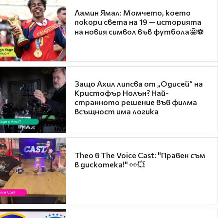
Ламин Ямал: Момчето, което
покори света на 19 — историята
на новия символ във футбола🤩⚽
Защо Ахил липсва от „Одисей“ на
Кристофър Нолън? Най-
странното решение във филма
всъщност има логика
Theo в The Voice Cast: "Правен съм
в дискотека!" 👀💥