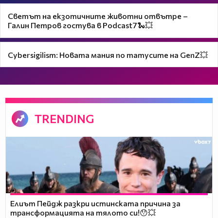
Светът на екзотичните животни отвътре –
Галин Петров гостува в Podcast7🐍💥
Cybersigilism: Новата мания по татусите на GenZ💥
TRENDING
Елиът Пейдж разкри истинската причина за
трансформацията на тялото си!😯💥