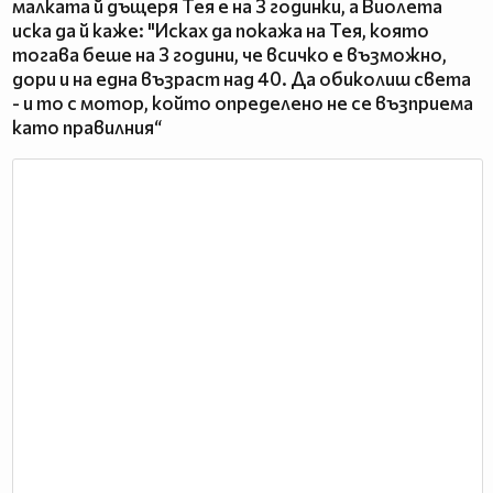
малката й дъщеря Тея е на 3 годинки, а Виолета
иска да й каже: "Исках да покажа на Тея, която
тогава беше на 3 години, че всичко е възможно,
дори и на една възраст над 40. Да обиколиш света
- и то с мотор, който определено не се възприема
като правилния“