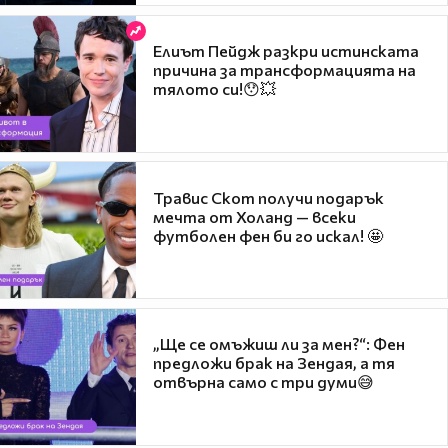
Елиът Пейдж разкри истинската
причина за трансформацията на
тялото си!😯💥
Травис Скот получи подарък
мечта от Холанд — всеки
футболен фен би го искал! 🤩
„Ще се омъжиш ли за мен?“: Фен
предложи брак на Зендая, а тя
отвърна само с три думи😅