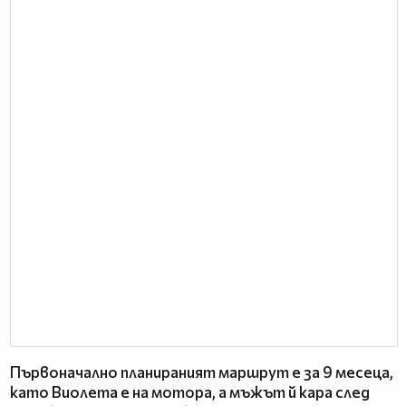
Първоначално планираният маршрут е за 9 месеца,
като Виолета е на мотора, а мъжът й кара след