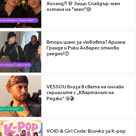
Холанд?! 💀 Защо Спайдър-мен
остана на "seen"😅
Втори шанс за любовта? Ариана
Гранде и Рики Алварес отново
заедно!😍
VESSOU влиза в света на онлайн
сериалите с „Кварталът на
Реджо“ 🤩🎬
VOID & Girl Code: Всичко за K-pop