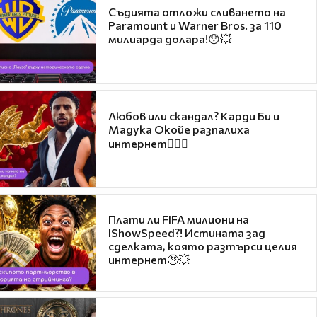
Съдията отложи сливането на
Paramount и Warner Bros. за 110
милиарда долара!😯💥
Любов или скандал? Карди Би и
Мадука Окойе разпалиха
интернет❤️‍🔥🔥
Плати ли FIFA милиони на
IShowSpeed?! Истината зад
сделката, която разтърси целия
интернет🤑💥