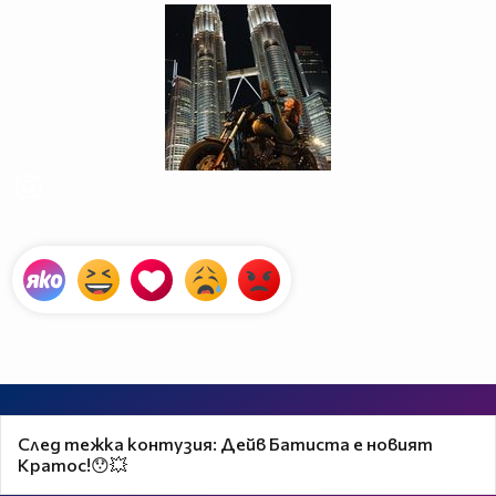
След тежка контузия: Дейв Батиста е новият
Кратос!😯💥