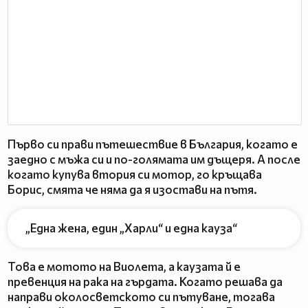
Първо си прави пътешествие в България, когато е
заедно с мъжа си и по-голямата им дъщеря. А после
когато купува втория си мотор, го кръщава
Борис, смята че няма да я изостави на пътя.
„Една жена, един „Харли“ и една кауза“
Това е мотото на Виолета, а каузата й е
превенция на рака на гърдата. Когато решава да
направи околосветското си пътуване, тогава