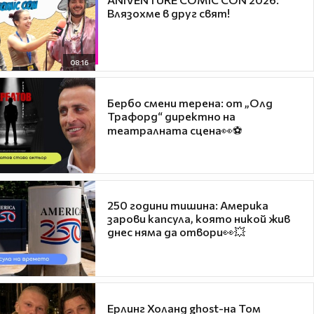
Влязохме в друг свят!
08:16
Бербо смени терена: от „Олд
Трафорд“ директно на
театралната сцена👀⚽
250 години тишина: Америка
зарови капсула, която никой жив
днес няма да отвори👀💥
Ерлинг Холанд ghost-на Том