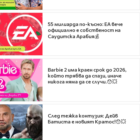
55 милиарда по-късно: EA вече
официално е собственост на
Саудитска Арабия💰
Barbie 2 има краен срок до 2026,
който трябва да спази, иначе
никога няма да се случи.😯💥
След тежка контузия: Дейв
Батиста е новият Кратос!😯💥