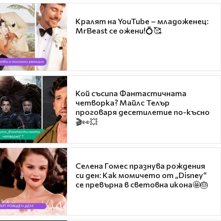
Кралят на YouTube – младоженец:
MrBeast се ожени!💍🥰
Кой съсипа Фантастичната
четворка? Майлс Телър
проговаря десетилетие по-късно
🎬👀💥
Селена Гомес празнува рождения
си ден: Как момичето от „Disney“
се превърна в световна икона🤩🎂