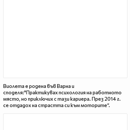
Виолета е родена във Варна и
споделя:"Практикувах психология на работното
място, но приключих с тази кариера. През 2014 г.
се отдадох на страстта си към моторите“.