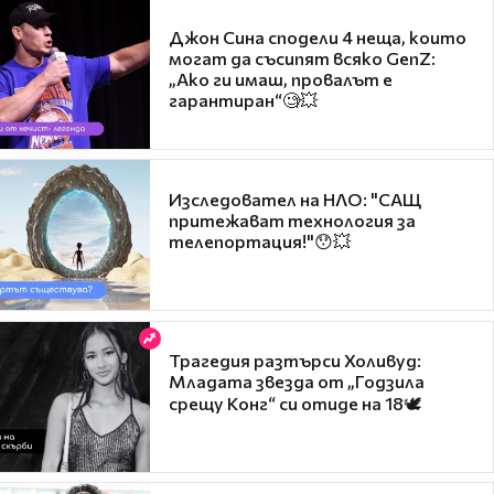
Джон Сина сподели 4 неща, които
могат да съсипят всяко GenZ:
„Ако ги имаш, провалът е
гарантиран“🧐💥
Изследовател на НЛО: "САЩ
притежават технология за
телепортация!"😯💥
Трагедия разтърси Холивуд:
Младата звезда от „Годзила
срещу Конг“ си отиде на 18🕊️