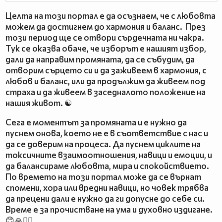
Целта на този портал е да осъзнаем, че с любовта
можем да достигнем до хармония и баланс. През
този период ще се отвори сърдечната ни чакра.
Тук се оказва обаче, че изборът е нашият избор,
дали да направим промяната, да се събудим, да
отворим сърцето си и да заживеем в хармония, с
любов и баланс, или да продължим да живеем под
страха и да живеем в заседналото положение на
нашия живот. ☯
Сега е моментът за промяната и е нужно да
пуснем онова, което не е в съответствие с нас и
да се доверим на процеса. Да пуснем циклите на
токсичните взаимоотношения, навици и емоции, и
да балансираме любовта, мира и спокойствието.
По времето на този портал може да се върнат
спомени, хора или вредни навици, но човек трябва
да прецени дали е нужно да ги допусне до себе си.
Време е за прочистване на ума и духовно издигане.
😊🙏🧘‍♂️