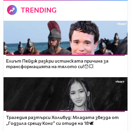
TRENDING
Елиът Пейдж разкри истинската причина за
трансформацията на тялото си!😯💥
Трагедия разтърси Холивуд: Младата звезда от
„Годзила срещу Конг“ си отиде на 18🕊️