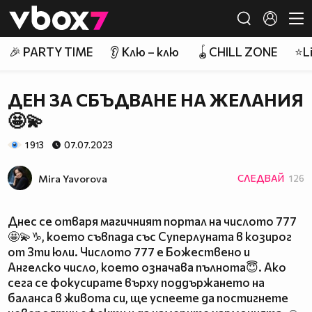
Member of
👾
🎉 PARTY TIME
👂 Клю – клю
🪀CHILL ZONE
⭐Li
ДЕН ЗА СБЪДВАНЕ НА ЖЕЛАНИЯ
🤩💫
1 913
07.07.2023
Mira Yavorova
СЛЕДВАЙ
126
Днес се отваря магичният портал на числото 777
🤩💫♑, което съвпада със Суперлуната в козирог
от 3ти юли. Числото 777 е Божествено и
Ангелско число, което означава пълнота😇. Ако
сега се фокусирате върху поддържането на
баланса в живота си, ще успеете да постигнете