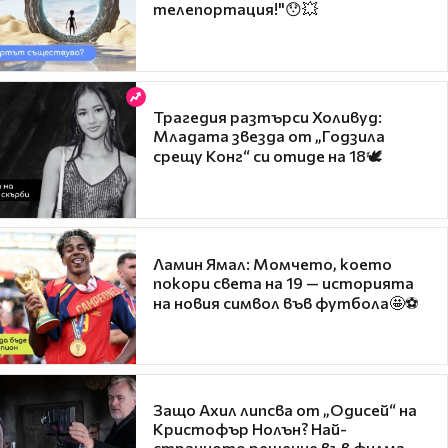
телепортация!"😯💥
Трагедия разтърси Холивуд:
Младата звезда от „Годзила
срещу Конг“ си отиде на 18🕊️
Ламин Ямал: Момчето, което
покори света на 19 — историята
на новия символ във футбола🤩⚽
Защо Ахил липсва от „Одисей“ на
Кристофър Нолън? Най-
странното решение във филма