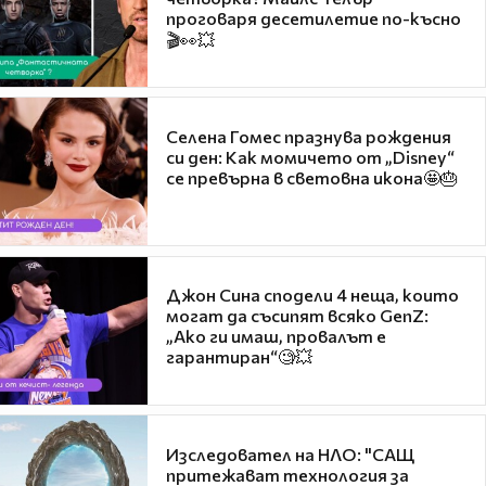
проговаря десетилетие по-късно
🎬👀💥
Селена Гомес празнува рождения
си ден: Как момичето от „Disney“
се превърна в световна икона🤩🎂
Джон Сина сподели 4 неща, които
могат да съсипят всяко GenZ:
„Ако ги имаш, провалът е
гарантиран“🧐💥
Изследовател на НЛО: "САЩ
притежават технология за