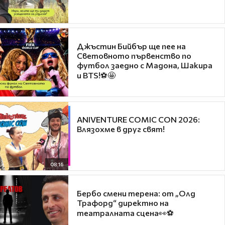
Джъстин Бийбър ще пее на
Световното първенство по
футбол заедно с Мадона, Шакира
и BTS!⚽🤩
ANIVENTURE COMIC CON 2026:
Влязохме в друг свят!
08:16
Бербо смени терена: от „Олд
Трафорд“ директно на
театралната сцена👀⚽