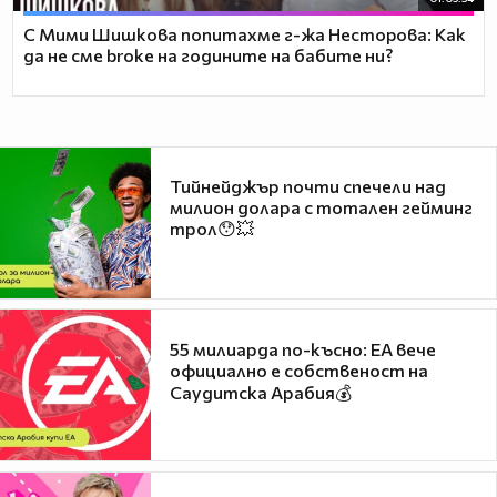
С Мими Шишкова попитахме г-жа Несторова: Как
да не сме broke на годините на бабите ни?
Тийнейджър почти спечели над
милион долара с тотален гейминг
трол😯💥
55 милиарда по-късно: EA вече
официално е собственост на
Саудитска Арабия💰