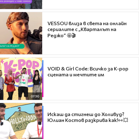
VESSOU влиза в света на онлайн
сериалите с „Кварталът на
Реджо“ 🤩🎬
VOID & Girl Code: Всичко за K-pop
сцената и мечтите им
07:50
Искаш да стигнеш до Холивуд?
Юлиан Костов разкрива как!👀💥