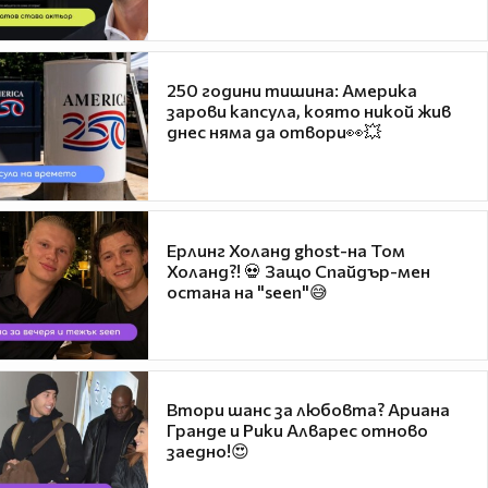
250 години тишина: Америка
зарови капсула, която никой жив
днес няма да отвори👀💥
Ерлинг Холанд ghost-на Том
Холанд?! 💀 Защо Спайдър-мен
остана на "seen"😅
Втори шанс за любовта? Ариана
Гранде и Рики Алварес отново
заедно!😍