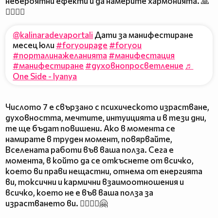
невероятни ефекти и да намерите хармонията. 🙏
🧎‍♀️🧘‍♂️
@kalinaradevaportali
Дати за манифестиране
месец юли
#foryoupage
#foryou
#порталинажеланията
#манифестация
#манифестиране
#духовнопросветление
♬
One Side - Iyanya
Числото 7 е свързано с психическото израстване,
духовността, мечтите, интуицията и в тези дни,
те ще бъдат повишени. Ако в момента се
намирате в труден момент, повярвайте,
Вселената работи във ваша полза. Сега е
момента, в който да се откъснете от всичко,
което ви прави нещастни, отнема от енергията
ви, токсични и кармични взаимоотношения и
всичко, което не е във ваша полза за
израстването ви. 🧚‍♀️🧘‍♀️🤗