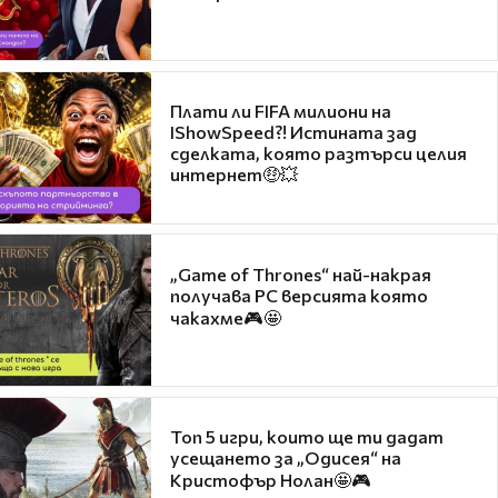
Плати ли FIFA милиони на
IShowSpeed?! Истината зад
сделката, която разтърси целия
интернет🤑💥
„Game of Thrones“ най-накрая
получава PC версията която
чакахме🎮🤩
Топ 5 игри, които ще ти дадат
усещането за „Одисея“ на
Кристофър Нолан🤩🎮