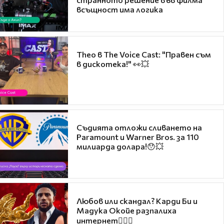
всъщност има логика
Theo в The Voice Cast: "Правен съм
в дискотека!" 👀💥
Съдията отложи сливането на
Paramount и Warner Bros. за 110
милиарда долара!😯💥
Любов или скандал? Карди Би и
Мадука Окойе разпалиха
интернет❤️‍🔥🔥