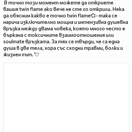
В точно този момент можете да откриете
вашия twin flame ако вече не сте го открили. Нека
да обясним какво е точно twin flame💞- така се
нарича изключително мощна и интензивна душевна
връзка между двама човека, която много често е
бъркана с токсичните взаимоотношения или
soulmate връзката. За тях се твърди, че са една
душа в две тела, хора със сходни травми, болки и
жизнен път. 💘