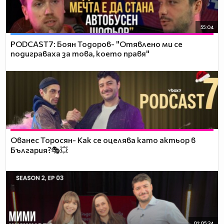
55:04
PODCAST7: ‪Боян Тодоров- "Отявлено ми се
подиграваха за това, което правя"
Ованес Торосян- Как се оцелява като актьор в
България?🎭💥
01:05:34