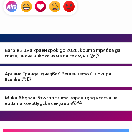
Barbie 2 има краен срок до 2026, който трябва да
спази, иначе никога няма да се случи.😯💥
Ариана Гранде изчезва?! Решението ѝ шокира
всички!😯💥
Мика Абдала: Българските корени зад успеха на
новата холивудска сензация😮🤩