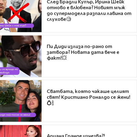
След Брадли Купър, Ирина Шейк
отново е влюбена? Новият мъж
до супермодела разпали лавина от
слухове🧐
Пи Диди излиза по-рано от
затвора? Новата дата вече е
факт!💥
Сватбата, която чакаше целият
свят! Кристиано Роналдо се жени!
💍🍾
Ариана Гранде изчезва?!