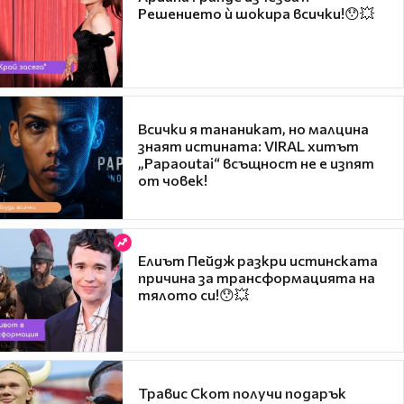
Решението ѝ шокира всички!😯💥
Всички я тананикат, но малцина
знаят истината: VIRAL хитът
„Papaoutai“ всъщност не е изпят
от човек!
Елиът Пейдж разкри истинската
причина за трансформацията на
тялото си!😯💥
Травис Скот получи подарък