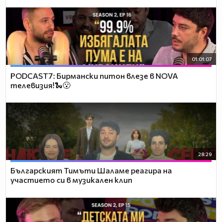
01:01:07
PODCAST7: Бирмански питон влезе в NOVA
телевизия!🐍😮
28:29
Българският Тимъти Шаламе реагира на
участието си в музикален клип