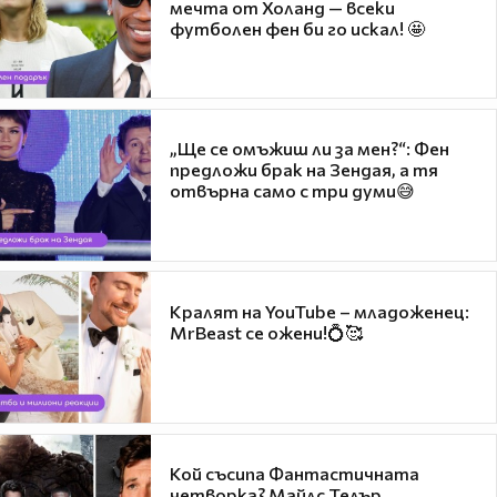
мечта от Холанд — всеки
футболен фен би го искал! 🤩
„Ще се омъжиш ли за мен?“: Фен
предложи брак на Зендая, а тя
отвърна само с три думи😅
Кралят на YouTube – младоженец:
MrBeast се ожени!💍🥰
Кой съсипа Фантастичната
четворка? Майлс Телър