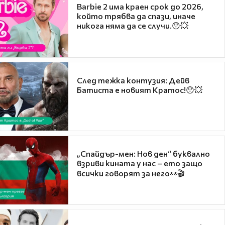
Barbie 2 има краен срок до 2026,
който трябва да спази, иначе
никога няма да се случи.😯💥
След тежка контузия: Дейв
Батиста е новият Кратос!😯💥
„Спайдър-мен: Нов ден“ буквално
взриви кината у нас – ето защо
всички говорят за него👀🎬