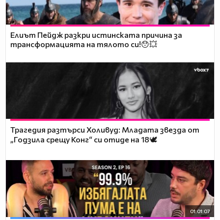
Елиът Пейдж разкри истинската причина за
трансформацията на тялото си!😯💥
Трагедия разтърси Холивуд: Младата звезда от
„Годзила срещу Конг“ си отиде на 18🕊️
01:01:07