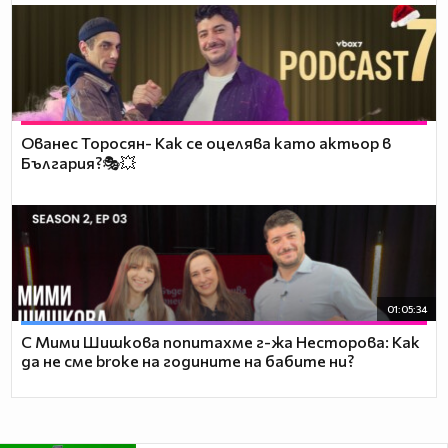
Ованес Торосян- Как се оцелява като актьор в
България?🎭💥
01:05:34
С Мими Шишкова попитахме г-жа Несторова: Как
да не сме broke на годините на бабите ни?