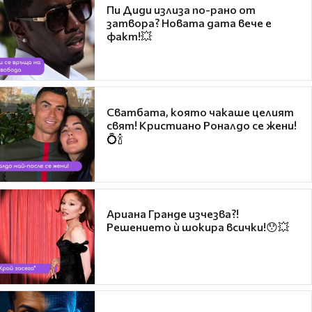
Пи Диди излиза по-рано от
затвора? Новата дата вече е
факт!💥
Сватбата, която чакаше целият
свят! Кристиано Роналдо се жени!
💍🍾
Ариана Гранде изчезва?!
Решението ѝ шокира всички!😯💥