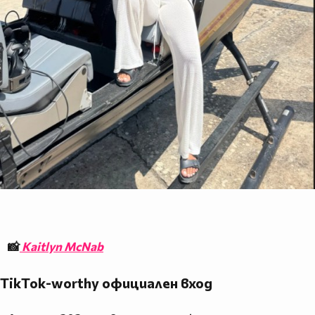
📸
Kaitlyn McNab
TikTok-worthy официален вход