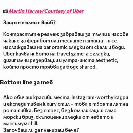
📸
Martin Harvey/Courtesy of Uber
Защо е пълен с вайб?
Контрастът е реален: забравяш за тълпи и часове
чакане за ферибот или тесните пътища – и се
наслаждаваш на panoramic гледки от скали и води.
Uber качва нивото на travel game-а с гладки,
дигитални резервации и ултра-инста aesthetic,
който просто трябва да бъде shared.
Bottom line за теб
Ако обичаш красиви места, Instagram-worthy кадри
и експедитивен luxury стил – това е твоята лятна
ротативка. Без стрес, без компликации: само
морски бриз, скъпоценни гледки от небето и
максимум chill.
Започваш ли да планираш вече?