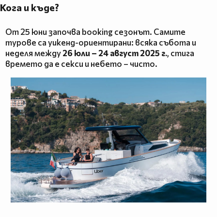
Кога и къде?
От 25 юни започва booking сезонът. Самите
турове са уикенд-ориентирани: всяка събота и
неделя между
26 юли – 24 август 2025 г.
, стига
времето да е секси и небето – чисто.