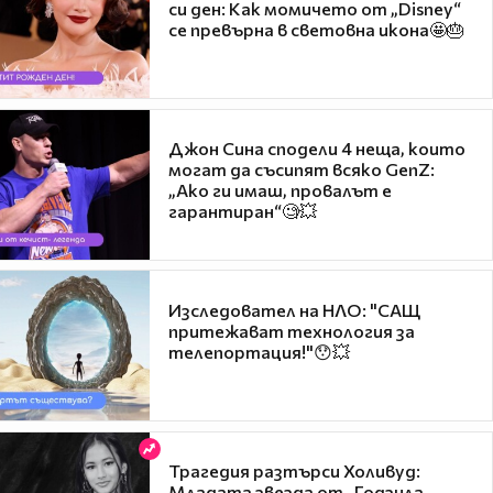
си ден: Как момичето от „Disney“
се превърна в световна икона🤩🎂
Джон Сина сподели 4 неща, които
могат да съсипят всяко GenZ:
„Ако ги имаш, провалът е
гарантиран“🧐💥
Изследовател на НЛО: "САЩ
притежават технология за
телепортация!"😯💥
Трагедия разтърси Холивуд:
Младата звезда от „Годзила