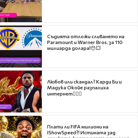
Съдията отложи сливането на
Paramount и Warner Bros. за 110
милиарда долара!😯💥
Любов или скандал? Карди Би и
Мадука Окойе разпалиха
интернет❤️‍🔥🔥
Плати ли FIFA милиони на
IShowSpeed?! Истината зад