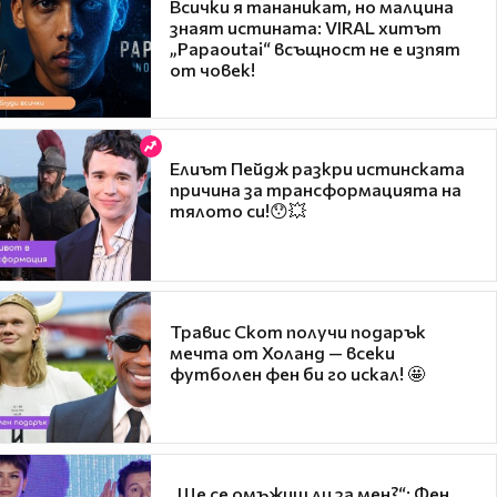
Всички я тананикат, но малцина
знаят истината: VIRAL хитът
„Papaoutai“ всъщност не е изпят
от човек!
Елиът Пейдж разкри истинската
причина за трансформацията на
тялото си!😯💥
Травис Скот получи подарък
мечта от Холанд — всеки
футболен фен би го искал! 🤩
„Ще се омъжиш ли за мен?“: Фен