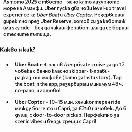
Лятото 2025 e твоето – ясно като лазурното
море на Амалфи. Uber пуска два нови level-up travel
experience-а:
Uber Boat
и
Uber Copter
. Резервираш
директно през Uber Reserve, готов си за каботаж
или sky ride – без да чакаш ферибот или да се бориш
с тесните пътища.
Какво и как?
Uber Boat
е 4‑часов
free
private cruise за до 12
човека с вечно класно skipper-it-прави-
разказ‑от‑мифове (като за Insta story). Tap
the boat in the app, резервираш минимум 48 ч.
по-рано, и готово!
Uber Copter
– 10–15 мин. хеликоптерен ride
между Sorrento и Capri, за €250 на човек. До 6
души, с door-to-door pickup. Перфектно за
scenic vibes и бързи срещи с Capri!