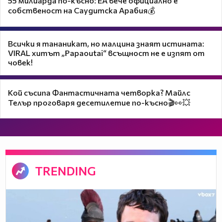
55 милиарда по-късно: EA вече официално е
собственост на Саудитска Арабия💰
Всички я тананикат, но малцина знаят истината:
VIRAL хитът „Papaoutai“ всъщност не е изпят от
човек!
Кой съсипа Фантастичната четворка? Майлс
Телър проговаря десетилетие по-късно🎬👀💥
TRENDING