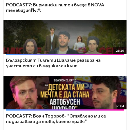
PODCAST7: Бирмански питон влезе в NOVA
телевизия!🐍😮
28:29
Българският Тимъти Шаламе реагира на
участието си в музикален клип
55:04
PODCAST7: ‪Боян Тодоров- "Отявлено ми се
подиграваха за това, което правя"