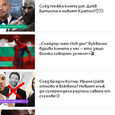
След тежка контузия: Дейв
Батиста е новият Кратос!😯💥
„Спайдър-мен: Нов ден“ буквално
взриви кината у нас – ето защо
всички говорят за него👀🎬
След Брадли Купър, Ирина Шейк
отново е влюбена? Новият мъж
до супермодела разпали лавина от
слухове🧐