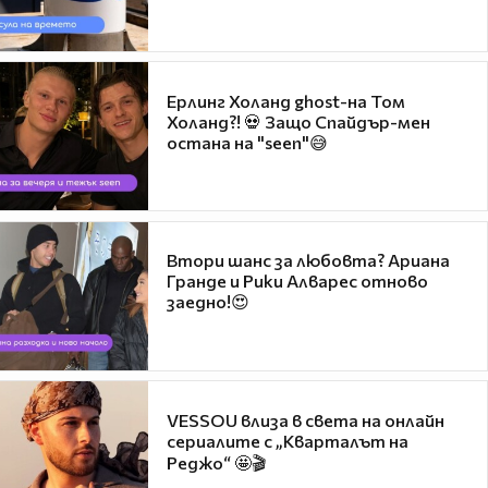
Ерлинг Холанд ghost-на Том
Холанд?! 💀 Защо Спайдър-мен
остана на "seen"😅
Втори шанс за любовта? Ариана
Гранде и Рики Алварес отново
заедно!😍
VESSOU влиза в света на онлайн
сериалите с „Кварталът на
Реджо“ 🤩🎬