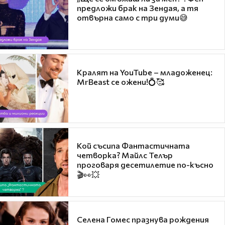
предложи брак на Зендая, а тя
отвърна само с три думи😅
Кралят на YouTube – младоженец:
MrBeast се ожени!💍🥰
Кой съсипа Фантастичната
четворка? Майлс Телър
проговаря десетилетие по-късно
🎬👀💥
Селена Гомес празнува рождения