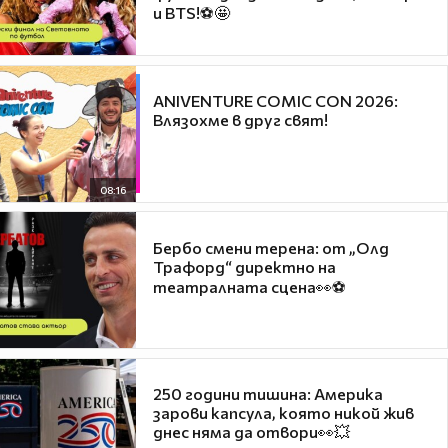
и BTS!⚽🤩
ANIVENTURE COMIC CON 2026:
Влязохме в друг свят!
08:16
Бербо смени терена: от „Олд
Трафорд“ директно на
театралната сцена👀⚽
250 години тишина: Америка
зарови капсула, която никой жив
днес няма да отвори👀💥