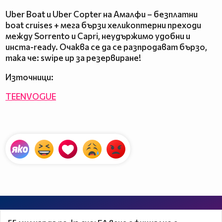
Uber Boat и Uber Copter на Амалфи – безплатни
boat cruises + мега бързи хеликоптерни преходи
между Sorrento и Capri, неудържимо удобни и
инста-ready. Очаква се да се разпродават бързо,
така че: swipe up за резервиране!
Източници:
TEENVOGUE