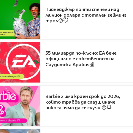
Тийнейджър почти спечели над
милион долара с тотален гейминг
трол😯💥
55 милиарда по-късно: EA вече
официално е собственост на
Саудитска Арабия💰
Barbie 2 има краен срок до 2026,
който трябва да спази, иначе
никога няма да се случи.😯💥