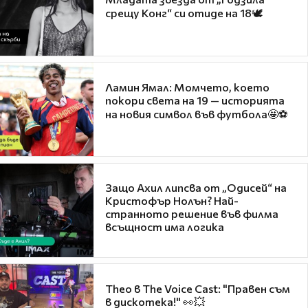
срещу Конг“ си отиде на 18🕊️
Ламин Ямал: Момчето, което
покори света на 19 — историята
на новия символ във футбола🤩⚽
Защо Ахил липсва от „Одисей“ на
Кристофър Нолън? Най-
странното решение във филма
всъщност има логика
Theo в The Voice Cast: "Правен съм
в дискотека!" 👀💥