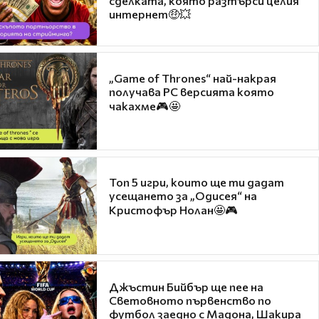
сделката, която разтърси целия
интернет🤑💥
„Game of Thrones“ най-накрая
получава PC версията която
чакахме🎮🤩
Топ 5 игри, които ще ти дадат
усещането за „Одисея“ на
Кристофър Нолан🤩🎮
Джъстин Бийбър ще пее на
Световното първенство по
футбол заедно с Мадона, Шакира