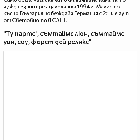
чужди езици през далечната 1994 г. Малко по-
късно България побеждава Германия с 2:1 и е аут
от Световното в САЩ.
"Ту партс", съмтаймс люн, съмтаймс
уин, соу, фърст дей релякс"