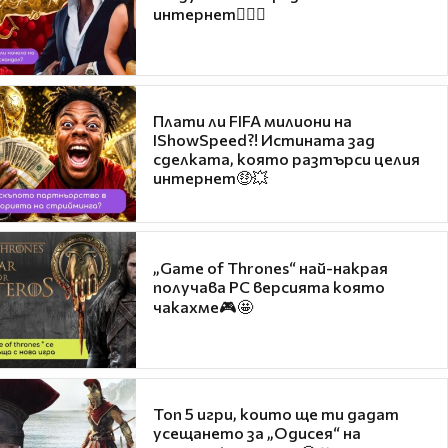
интернет❤️‍🔥🔥
Плати ли FIFA милиони на
IShowSpeed?! Истината зад
сделката, която разтърси целия
интернет🤑💥
„Game of Thrones“ най-накрая
получава PC версията която
чакахме🎮🤩
Топ 5 игри, които ще ти дадат
усещането за „Одисея“ на