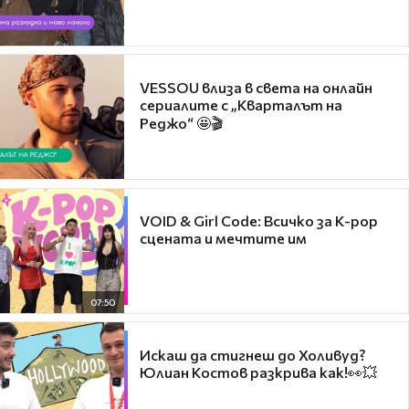
VESSOU влиза в света на онлайн
сериалите с „Кварталът на
Реджо“ 🤩🎬
VOID & Girl Code: Всичко за K-pop
сцената и мечтите им
07:50
Искаш да стигнеш до Холивуд?
Юлиан Костов разкрива как!👀💥