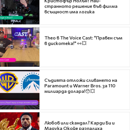
Кристофър Нолън? Най-
странното решение във филма
всъщност има логика
Theo в The Voice Cast: "Правен съм
в дискотека!" 👀💥
Съдията отложи сливането на
Paramount и Warner Bros. за 110
милиарда долара!😯💥
Любов или скандал? Карди Би и
Мадука Окойе разпалиха