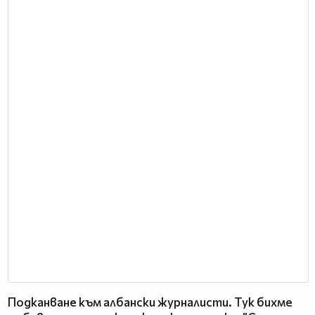
Подканване към албански журналисти. Тук бихме