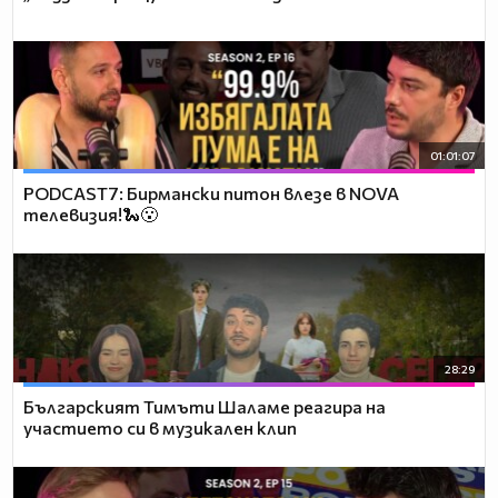
01:01:07
PODCAST7: Бирмански питон влезе в NOVA
телевизия!🐍😮
28:29
Българският Тимъти Шаламе реагира на
участието си в музикален клип