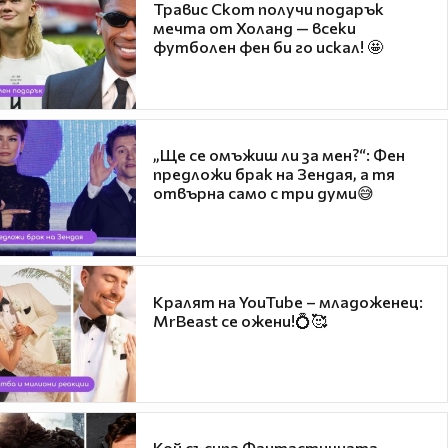
Травис Скот получи подарък
мечта от Холанд — всеки
футболен фен би го искал! 🤩
„Ще се омъжиш ли за мен?“: Фен
предложи брак на Зендая, а тя
отвърна само с три думи😅
Кралят на YouTube – младоженец:
MrBeast се ожени!💍🥰
Кой съсипа Фантастичната