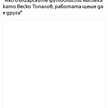
като Веско Топалов, работата щеше да
е друга"