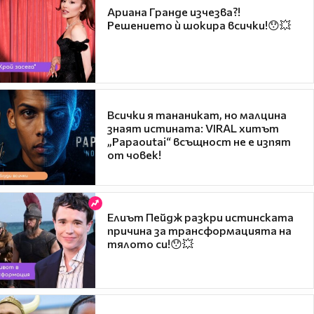
Ариана Гранде изчезва?!
Решението ѝ шокира всички!😯💥
Всички я тананикат, но малцина
знаят истината: VIRAL хитът
„Papaoutai“ всъщност не е изпят
от човек!
Елиът Пейдж разкри истинската
причина за трансформацията на
тялото си!😯💥