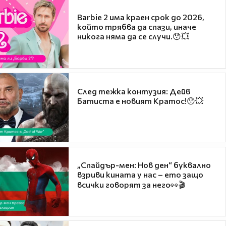
Barbie 2 има краен срок до 2026,
който трябва да спази, иначе
никога няма да се случи.😯💥
След тежка контузия: Дейв
Батиста е новият Кратос!😯💥
„Спайдър-мен: Нов ден“ буквално
взриви кината у нас – ето защо
всички говорят за него👀🎬