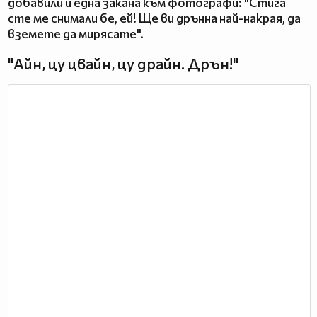
добавили и една закана към фотографи: "Стига
сте ме снимали бе, ей! Ще ви дрънна най-накрая, да
вземете да мирясате".
"Айн, цу цвайн, цу драйн. Дрън!"