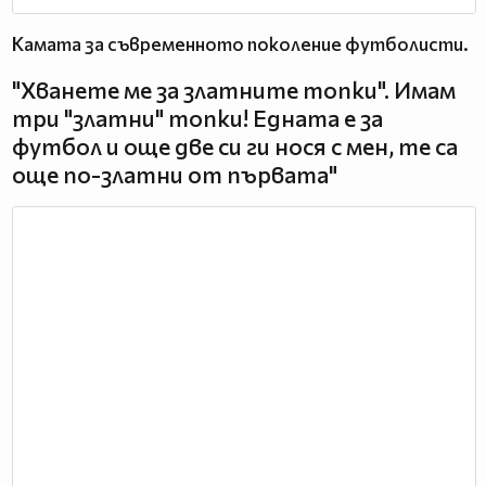
Камата за съвременното поколение футболисти.
"Хванете ме за златните топки". Имам
три "златни" топки! Едната е за
футбол и още две си ги нося с мен, те са
още по-златни от първата"