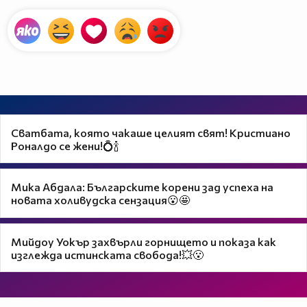
Сватбата, която чакаше целият свят! Кристиано
Роналдо се жени!💍🍾
Мика Абдала: Българските корени зад успеха на
новата холивудска сензация😮🤩
Мийдоу Уокър захвърли горнището и показа как
изглежда истинската свобода!💥😮