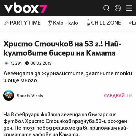
Member of
👾
🎉 PARTY TIME
👂 Клю – клю
🪀CHILL ZONE
⭐Li
Христо Стоичков на 53 г.! Най-
култовите бисери на Камата
13 291
08.02.2019
Легендата за журналистите, златните топки
и още много
Sports Virals
СЛЕДВАЙ
116
На 8 февруари живата легенда на българския
футбол Христо Стоичков празнува 53-и рожден
ден. По този повод решихме да ви припомним най-
крилатите лафове на Камата.