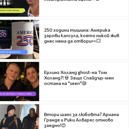
250 години тишина: Америка
зарови капсула, която никой жив
днес няма да отвори👀💥
Ерлинг Холанд ghost-на Том
Холанд?! 💀 Защо Спайдър-мен
остана на "seen"😅
Втори шанс за любовта? Ариана
Гранде и Рики Алварес отново
заедно!😍