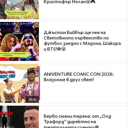
Кристофър Нолан🤩🎮
Джъстин Бийбър ще пее на
Световното първенство по
футбол заедно с Мадона, Шакира
и BTS!⚽🤩
ANIVENTURE COMIC CON 2026:
Влязохме в друг свят!
08:16
Бербо смени терена: от „Олд
Трафорд“ директно на
театралната сцена👀⚽