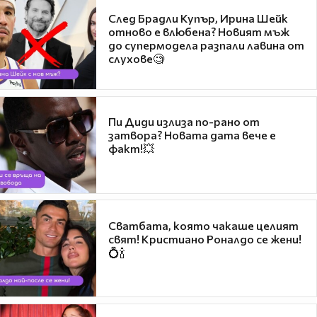
След Брадли Купър, Ирина Шейк
отново е влюбена? Новият мъж
до супермодела разпали лавина от
слухове🧐
Пи Диди излиза по-рано от
затвора? Новата дата вече е
факт!💥
Сватбата, която чакаше целият
свят! Кристиано Роналдо се жени!
💍🍾