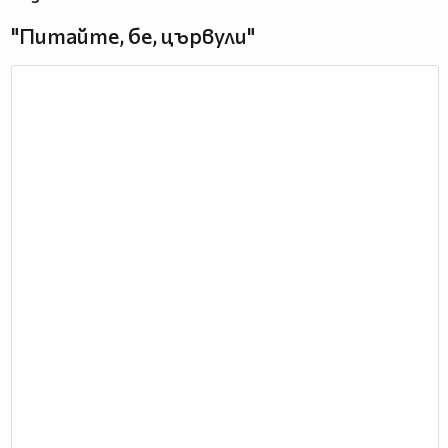
"Питайте, бе, цървули"