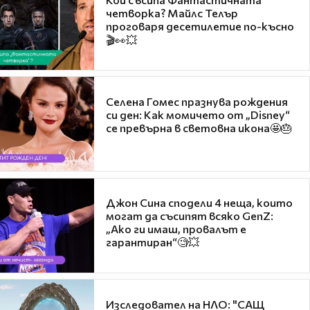
четворка? Майлс Телър
проговаря десетилетие по-късно
🎬👀💥
Селена Гомес празнува рождения
си ден: Как момичето от „Disney“
се превърна в световна икона🤩🎂
Джон Сина сподели 4 неща, които
могат да съсипят всяко GenZ:
„Ако ги имаш, провалът е
гарантиран“🧐💥
Изследовател на НЛО: "САЩ