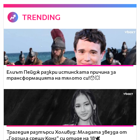
TRENDING
Елиът Пейдж разкри истинската причина за
трансформацията на тялото си!😯💥
Трагедия разтърси Холивуд: Младата звезда от
„Годзила срещу Конг“ си отиде на 18🕊️