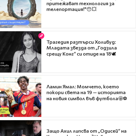
притежават технология за
телепортация!"😯💥
Трагедия разтърси Холивуд:
Младата звезда от „Годзила
срещу Конг“ си отиде на 18🕊️
Ламин Ямал: Момчето, което
покори света на 19 — историята
на новия символ във футбола🤩⚽
Защо Ахил липсва от „Одисей“ на