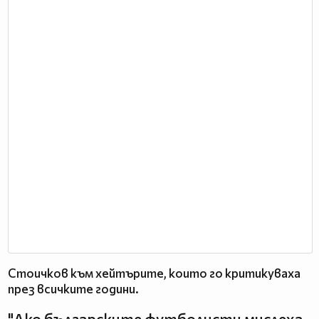
Стоичков към хейтърите, които го критикуваха
през всичките години.
"Ако българските футболисти мислеха