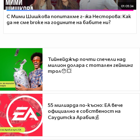
01:05:34
С Мими Шишкова попитахме г-жа Несторова: Как
да не сме broke на годините на бабите ни?
Тийнейджър почти спечели над
милион долара с тотален гейминг
трол😯💥
55 милиарда по-късно: EA вече
официално е собственост на
Саудитска Арабия💰