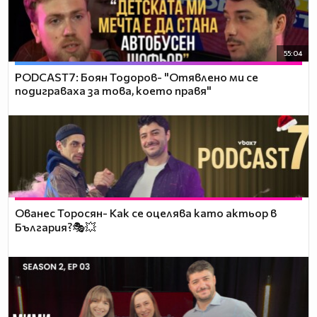
55:04
PODCAST7: ‪Боян Тодоров- "Отявлено ми се
подиграваха за това, което правя"
Ованес Торосян- Как се оцелява като актьор в
България?🎭💥